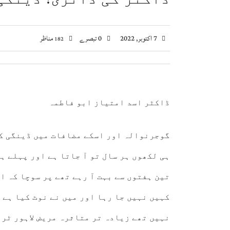
اسحاق ڈار کی شاہ عبداللہ سے ملاقات، فلسطین اور
صومالی وزیر دفاع کا اعلیٰ عسکری قیادت سے ملاقا
7 اکتوبر, 2022
0 تبصرے
مناظر
182
وزیراعظم شہباز شریف کا وفاقی وزارتوں اور ڈوی
بلاول بھٹو کا آزاد کشمیر انتخابات پر دھاندلی ک
ڈاکٹر اسد امتیاز ابو فاطمہ
گوجرنوالہ اور اسکے مضافات میں ڈینگی کا
ہی لکھوں ہر سال تو آ جاتا ہے اور پہلے ہ
تین ہفتوں سے بہت آ رہے تھے پر سوچا کہ اب
کہیں نہیں جا رہا اور میں نے نوٹ کیا ہے 
نہیں تھے زیادہ تر متاثرہ مریض لاہور ٹری