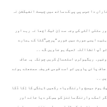
اراں دا جوس پی پی کے ساتھ میں چیسٹ انفیکشن نہ
ر متلی الٹی کی وجہ سے اِن ٹیک اچھا نہ رہے اور
ہونی چاہئیے ایسی صورت میں فوری “پرچی”کٹا کے ہمارے
تو آپ انشااللہ ٹھیک ہو جاویں گے ۔۔
وغیرہ ریگیولری استعمال کریں چونکہ یہ صاف
 صاف پانی پاویں تو اسے قومی فریضہ سمجھتے ہوئے
یں ۔۔
ک ہوم میسج وارننگ،یاد رکھیں ڈینگی کا اِکا دُکا
ر اسکے وارننگ سائنز کو مِس کر دیا جائے اور
پچھلے ہفتہ ایک مِڈل ایج میل پیشنٹ میرے سامنے