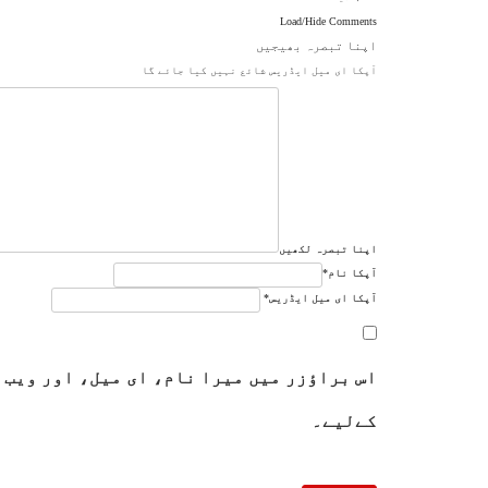
Load/Hide Comments
اپنا تبصرہ بھیجیں
آپکا ای میل ایڈریس شائع نہیں کیا جائے گا
اپنا تبصرہ لکھیں
آپکا نام
*
آپکا ای میل ایڈریس
*
اس براؤزر میں میرا نام، ای میل، اور ویب 
کےلیے۔