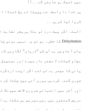
میں ٹھیک ہو جایئں گے ۔۔آآ
پر خدا دا واسطہ جے پپیتا تے یخ ٹھنڈا ان
کروا لیا کریں ۔۔
البتہ اگر پیٹ درد لو بلڈ پریشر نقاہت او
Dehydration کا خطرہ ہو تو وہ نہیں 
پاس آ جاویں ہم آپ کو “ڈرپاں” لگاویں گے 
بچاو کیلئے ؛ مچھر مار سپرے اور موسپیل 
پانی کا مچھر ہے اس لئے اگر اپنے اردگرد
فوری گندہ کردیں سوری آئی مین چلتا کر د
اور آخر میں انتہائی ضروری لائف سیونگ ٹی
مریض گھنٹوں میں بھی سیریس ہو سکتا ہے اگ
ٹائم پہ کیئر نہ کی جائے،مجھے یاد ہے کہ 