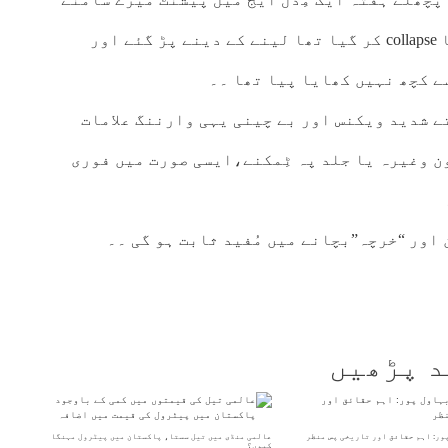
ہی کلینک پہ بیٹے بیٹھے باتیں کرتا کرتا collapse کر گیا تھا لینے کے دینے پڑ گئے اور
ے کچھ نہیں کھایا پیا تھا ۔۔
تے شدید ویکنس اور بے چینی یہی وارننگ علامات
ن وغیرہ یا جلد پہ ٹِمکنے،ایسی صورت میں فوری
 اور “خرچہ”بچانے میں مُفید ثابت ہو گی ۔۔
د پڑھیں
ور: اہم حقائق اور تاریخی پس منظر
عالمی منڈی میں تیل سستا، پاکستان میں پیٹرول مہنگا
کیوں؟