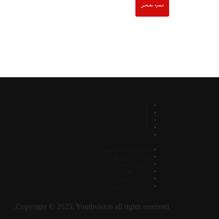
پرائیویسی پالیسی
قوائد و ضوابط
کاپی رائٹس
نمونہ صفحہ
ہم سے رابطہ
ہمارے بارے میں
Copyright © 2025, Youthvision all rights reserved.