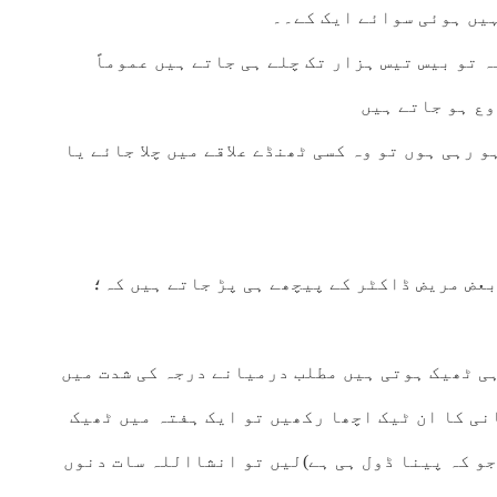
یں ہوئی سوائے ایک کے۔۔
سے نہ ڈریں یہ تو بیس تیس ہزار تک چلے ہی جاتے ہیں عموماً
وع ہو جاتے ہیں
 رہی ہوں تو وہ کسی ٹھنڈے علاقے میں چلا جائے یا
بعض مریض ڈاکٹر کے پیچھے ہی پڑ جاتے ہیں کہ؛
ی ٹھیک ہوتی ہیں مطلب درمیانے درجہ کی شدت میں
نی کا ان ٹیک اچھا رکھیں تو ایک ہفتہ میں ٹھیک
جو کہ پینا ڈول ہی ہے)لیں تو انشااللہ سات دنوں