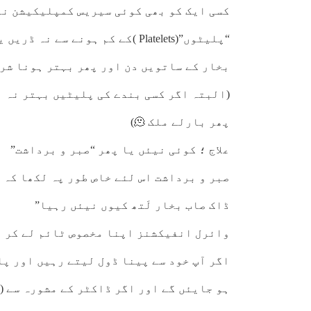
کسی ایک کو بھی کوئی سیریس کمپلیکیشن نہ
“پلیٹوں”(Platelets )کے کم ہونے 
بخار کے ساتویں دن اور پھر بہتر ہونا شر
(البتہ اگر کسی بندے کی پلیٹیں بہتر نہ ہو
پھر بارلے ملک 🫠)
علاج ؛ کوئی نیئں یا پھر “صبر و برداشت”
صبر و برداشت اس لئے خاص طور پہ لکھا کہ 
ڈاک صاب بخار لَتھ کیوں نیئں رہیا”
وائرل انفیکشنز اپنا مخصوص ٹائم لے کر ہ
اگر آپ خود سے پینا ڈول لیتے رہیں اور پا
ہو جایئں گے اور اگر ڈاکٹر کے مشورہ سے (