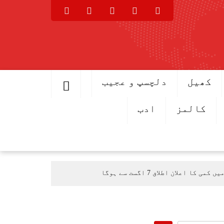
کھیل
دلچسپ و عجیب
کالمز
ادب
اعلان اطلاق 7 اگست سے ہوگا