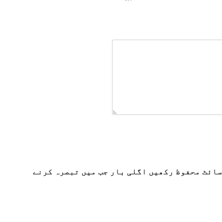
سائٹ محفوظ رکھیں اگلی بار جب میں تبصرہ کرنے