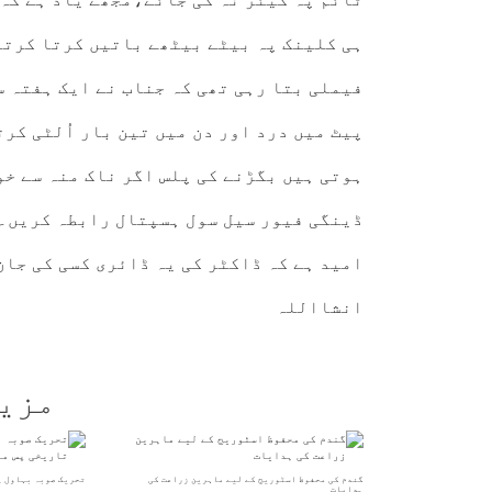
فیملی بتا رہی تھی کہ جناب نے ایک ہفتہ س
پیٹ میں درد اور دن میں تین بار اُلٹی کر
ہوتی ہیں بگڑنے کی پلس اگر ناک منہ سے خو
ڈینگی فیور سیل سول ہسپتال رابطہ کریں۔
امید ہے کہ ڈاکٹر کی یہ ڈائری کسی کی جان
انشااللہ
مزی
گندم کی محفوظ اسٹوریج کے لیے ماہرین زراعت کی
تحریک صوبہ بہاول پ
ہدایات