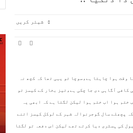
 مشرق وسطیٰ پر اہم تبادلہ خیال
9 لاکھ سے زائد بھارتی فوج کشمیری عوام پر مظالم ڈھا رہی ہے، عاصم افتخار
ت، دفاعی تعاون بڑھانے پر اتفاق
عالمی منڈی میں تیل سستا، 
شیئر کریں
ژنز کی کارکردگی کا جامع جائزہ لینے کا فیصلہ
ا الزام، ن لیگ پر سخت تنقید
 وقت ہوا چاہتا ہے،سوچا تو یہی تھا کہ کچھ نہ
ی کافی آگاہی دی جا چکی ہے،تیز بخار کے کیسز تو
 ختم ہوا اب ختم ہوا لیکن لگتا ہے کہ ابھی یہ
کہ پچھلے سال گوجرنوالہ شہر کے لوکل کیسز اتنے
ول کی ہِسٹری دیا کرتے تھے لیکن اس دفعہ تو لگتا