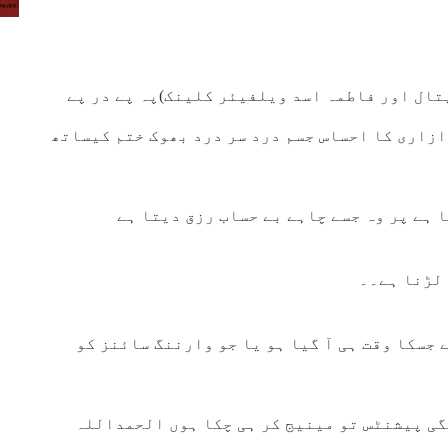
ال اور فاطمہ اسد ویلفیئر کلینک)پہ پے در پے
ازاری کا احساس جسم درد سر درد بھوک ختم کیساتھ
 ہے پر وہ جسے چاہے بے حساب رزق دیتا ہے
 لڑنا ہے۔۔
جسکا وقت ہی آ گیا ہو یا جو وارننگ سائنز کو
گی پیشنٹس تو مینیج کر ہی چکا ہوں الحمداللہ