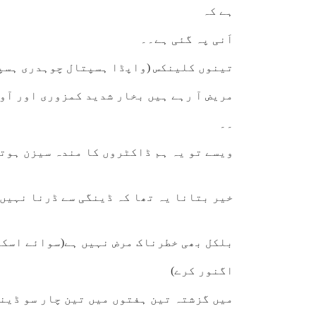
ہے کہ
اَنی پہ گئی ہے۔۔
تینوں کلینکس (واپڈا ہسپتال چوہدری ہسپت
مریض آ رہے ہیں بخار شدید کمزوری اور آو
۔۔
ویسے تو یہ ہم ڈاکٹروں کا مندہ سیزن ہوتا
خیر بتانا یہ تھا کہ ڈینگی سے ڈرنا نہیں
بلکل بھی خطرناک مرض نہیں ہے(سوائے اسکے 
اگنور کرے)
میں گزشتہ تین ہفتوں میں تین چار سو ڈین