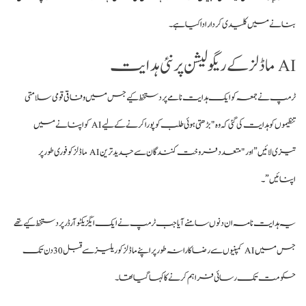
بنانے میں کلیدی کردار ادا کیا ہے۔
AI ماڈلز کے ریگولیشن پر نئی ہدایت
ٹرمپ نے جمعہ کو ایک ہدایت نامے پر دستخط کیے جس میں وفاقی قومی سلامتی
تنظیموں کو ہدایت کی گئی کہ وہ "بڑھتی ہوئی طلب کو پورا کرنے کے لیے AI کو اپنانے میں
تیزی لائیں” اور "متعدد فروخت کنندگان سے جدید ترین AI ماڈلز کو فوری طور پر
اپنائیں”۔
یہ ہدایت نامہ ان دنوں سامنے آیا جب ٹرمپ نے ایک ایگزیکٹو آرڈر پر دستخط کیے تھے
جس میں AI کمپنیوں سے رضاکارانہ طور پر اپنے ماڈلز کو ریلیز سے قبل 30 دن تک
حکومت تک رسائی فراہم کرنے کا کہا گیا تھا۔