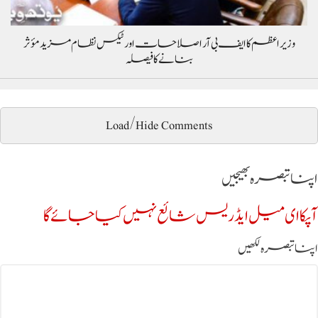
وزیراعظم کا ایف بی آر اصلاحات اور ٹیکس نظام مزید مؤثر
بنانے کا فیصلہ
Load/Hide Comments
اپنا تبصرہ بھیجیں
آپکا ای میل ایڈریس شائع نہیں کیا جائے گا
اپنا تبصرہ لکھیں