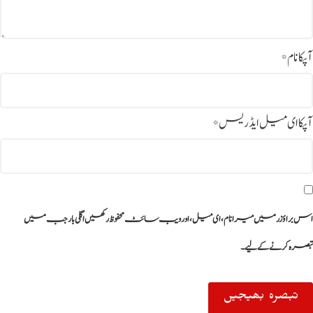
آپکا نام
*
آپکا ای میل ایڈریس
*
اس براؤزر میں میرا نام، ای میل، اور ویب سائٹ محفوظ رکھیں اگلی بار جب میں
تبصرہ کرنے کےلیے۔