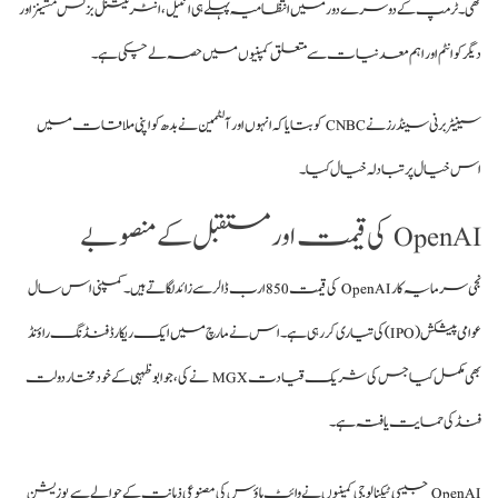
تھی۔ ٹرمپ کے دوسرے دور میں انتظامیہ پہلے ہی انٹیل، انٹرنیشنل بزنس مشینز اور
دیگر کوانٹم اور اہم معدنیات سے متعلق کمپنیوں میں حصہ لے چکی ہے۔
سینیٹر برنی سینڈرز نے CNBC کو بتایا کہ انہوں اور آلٹمین نے بدھ کو اپنی ملاقات میں
اس خیال پر تبادلہ خیال کیا۔
OpenAI کی قیمت اور مستقبل کے منصوبے
نجی سرمایہ کار OpenAI کی قیمت 850 ارب ڈالر سے زائد لگاتے ہیں۔ کمپنی اس سال
عوامی پیشکش (IPO) کی تیاری کر رہی ہے۔ اس نے مارچ میں ایک ریکارڈ فنڈنگ راؤنڈ
بھی مکمل کیا جس کی شریک قیادت MGX نے کی، جو ابوظہبی کے خودمختار دولت
فنڈ کی حمایت یافتہ ہے۔
OpenAI جیسی ٹیکنالوجی کمپنیوں نے وائٹ ہاؤس کی مصنوعی ذہانت کے حوالے سے پوزیشن