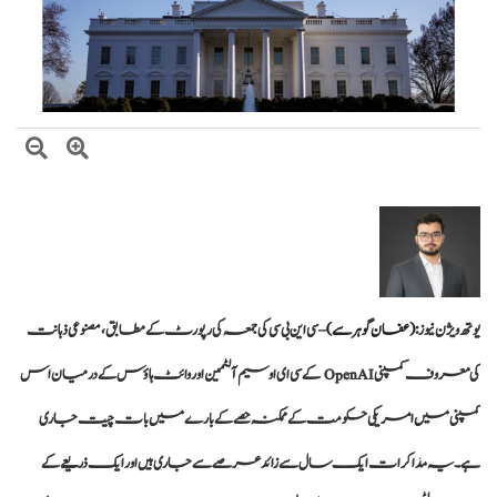
صومالی وزیر دفاع کا اعلیٰ عسکری قیادت سے ملاقات، دفاعی تعاون بڑھانے پر
اتفاق
یوتھ ویژن نیوز :
(عفان گوہر سے)
– سی این بی سی کی جمعہ کی رپورٹ کے مطابق، مصنوعی ذہانت
کی معروف کمپنی OpenAI کے سی ای او سیم آلٹمین اور وائٹ ہاؤس کے درمیان اس
کمپنی میں امریکی حکومت کے ممکنہ حصے کے بارے میں بات چیت جاری
ہے۔ یہ مذاکرات ایک سال سے زائد عرصے سے جاری ہیں اور ایک ذریعے کے