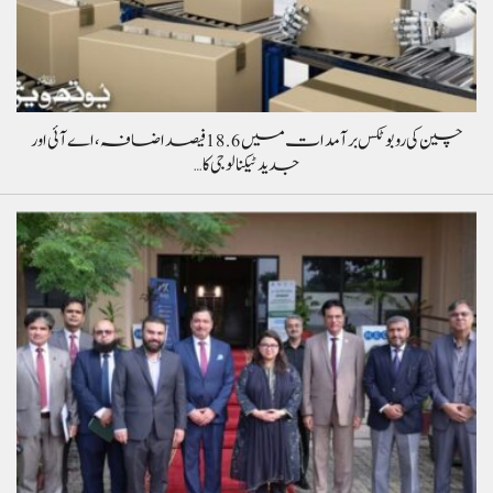
چین کی روبوٹکس برآمدات میں 18.6 فیصد اضافہ، اے آئی اور
جدید ٹیکنالوجی کا…