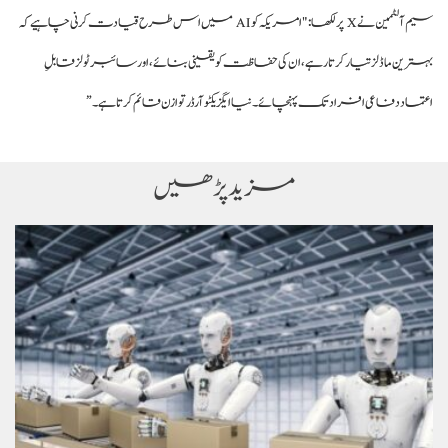
سیم آلٹمین نے X پر لکھا: "امریکہ کو AI میں اس طرح قیادت کرنی چاہیے کہ
بہترین ماڈلز تیار کرتا رہے، ان کی حفاظت کو یقینی بنائے، اور سائبر ٹولز قابلِ
اعتماد دفاعی افراد تک پہنچائے۔ نیا ایگزیکٹو آرڈر توازن قائم کرتا ہے۔”
مزید پڑھیں