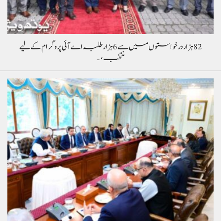
82 ہزار درخواستوں میں سے 6 ہزار طلبہ اے آئی پروگرام کے لیے
منتخب،…