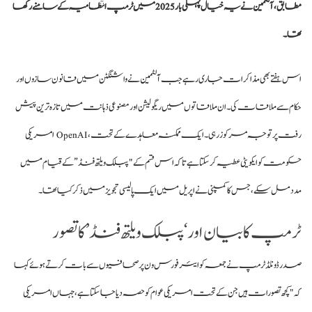
مطابق، آلٹمین نے یہ خیال پہلی بار 2025 میں ٹرمپ انتظامیہ کے سامنے رکھا
تھا۔
اس ہفتے بھی مذاکرات جاری رہے جب
آلٹمین
نے واشنگٹن میں قانون سازوں اور
حکام سے ملاقات کی۔ ان ملاقاتوں میں ریگولیشن اور مصنوعی ذہانت میں تازہ ترین پیش
رفت پر توجہ مرکوز رہی۔ ایک ممکنہ معاہدے کے تحت، OpenAI امریکی
حکومت کو ایکویٹی عطیہ کر سکتا ہے تاکہ اس قسم کے "پبلک ویلتھ فنڈ” کے قیام میں
مدد مل سکے، جس کا کمپنی نے اپریل میں ایک پالیسی تجویز میں ذکر کیا تھا۔
ٹرمپ کا بیان اور ‘پبلک ویلتھ فنڈ’ کا تصور
صدر ڈونلڈ ٹرمپ نے جمعہ کو ایئر فورس ون پر صحافیوں سے بات کرتے ہوئے کہا
کہ "کچھ تصورات ہیں جن کے تحت امریکی عوام کو حصہ دیا جا سکتا ہے، جہاں امریکی