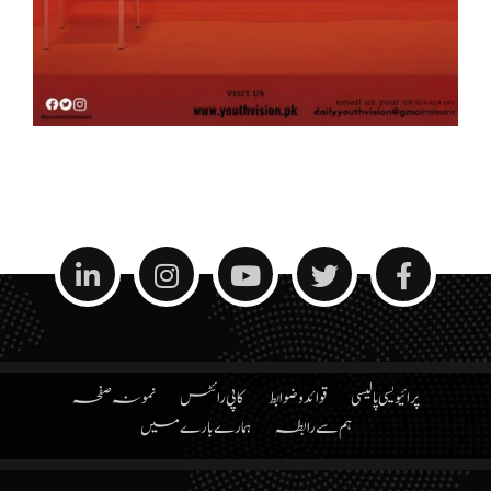
پرائیویسی پالیسی
قوائد و ضوابط
کاپی رائٹس
نمونہ صفحہ
ہم سے رابطہ
ہمارے بارے میں