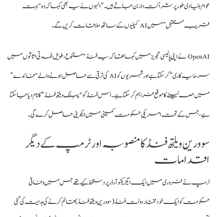
عوام بنیادی طور پر شراکت دار بن جاتے ہیں۔” انہوں نے یہ بھی کہا کہ وہ "بہت
قریب مستقبل” میں AI کمپنیوں کے ساتھ ملاقات کریں گے۔
OpenAI نے اپنی پالیسی تجویز میں کہا تھا کہ یہ فنڈ "متنوع، طویل المدتی اثاثوں میں
سرمایہ کاری” کر سکتا ہے اور شہریوں کو AI کی ترقی سے حاصل ہونے والے "فائدے”
میں حصہ لینے کا موقع فراہم کر سکتا ہے۔ اس فنڈ کو "پبلک ویلتھ فنڈ” کا نام دیا جا سکتا
ہے، جس کے تحت امریکی حکومت کمپنی میں ایکویٹی حاصل کرے گی۔
سوورین ویلتھ فنڈ کا منصوبہ اور ٹرمپ کے دیگر
اقدامات
ٹرمپ نے فروری میں ایک ایگزیکٹو آرڈر پر دستخط کیے تھے جس میں وفاقی
حکومت کو ایک خودمختار دولت فنڈ (سوورین ویلتھ فنڈ) قائم کرنے کی ہدایت کی گئی