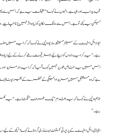
لیکن یہ کچھ تو ہے۔ اس سے مالک مکان کو زیادہ اثر نہیں پڑنا چاہیے… وہ صرف وہ 5 فیصد اضافہ 
ایوا ریئل اسٹیٹ کے سینئر مینیجر ماریو وولپی نے کہا کہ کرایہ میں ا
ہے۔ "یہ کرایہ داروں کو اپنے لیے بہتر قیمت طے کرنے کے لیے زیاد
اس میں یہ خاص طور پر نہیں کہا گیا کہ کرایہ دار مزید سودے با
ہے کہ وہ مستقبل میں مزید ادائیگی کے خطرے کے بغیر اپنا بجٹ 
تاہم وولپی نے کہا کہ یہ اقدام "یک طرفہ” لگتا ہے۔ "یہ مکمل ط
ہے۔”
ایم ڈی ریئل اسٹیٹ کے پراپرٹی کنسلٹنٹ اینڈری گروٹا نے کہا: "کچھ کے 