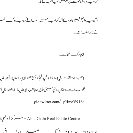
کرایہ کی اسی قیمت پر پیش کیا جائے گا۔
کے زیر انتظام ہیں۔
إيجارك ثابت.
للوحدات العقارية التي سبق تأجيرها بالقيمة الإيجارية ذاتها الوار
pic.twitter.com/1pHmoV916q
— Abu Dhabi Real Estate Centre – مركز أبوظبي العقاري (@adrec_ae)