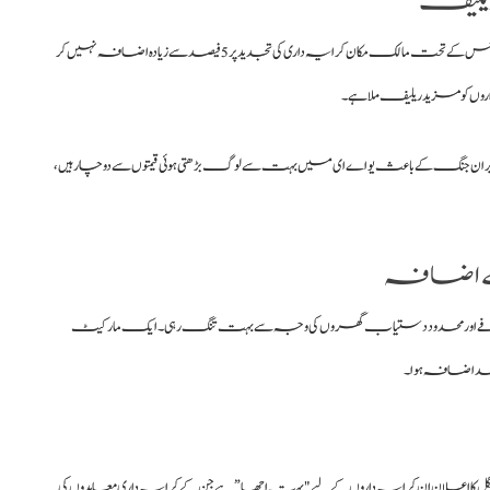
واضح رہے کہ ابوظہبی میں 2016 سے سالانہ کیپ (حد) نافذ ہے، جس کے تحت مالک مکان کرایہ داری کی تجدید پر 5 فیصد سے زیادہ اضافہ نہیں کر
وں کو مزید ریلیف ملا ہے۔
نگ کے باعث یو اے ای میں بہت سے لوگ بڑھتی ہوئی قیمتوں سے دوچار ہیں،
ے اضافہ
اضافے اور محدود دستیاب گھروں کی وجہ سے بہت تنگ رہی۔ ایک مارکیٹ
ہ منگل کا اعلان ان کرایہ داروں کے لیے "بہت اچھا” ہے جن کے کرایہ داری معاہدوں کی