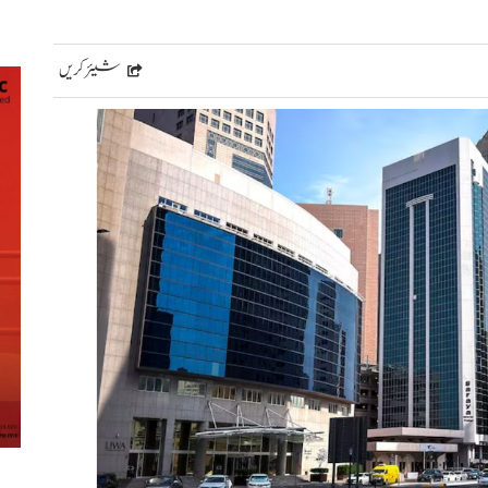
شیئر کریں