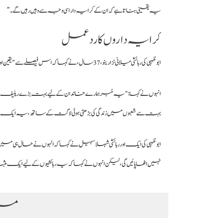
یہ یقینی بناتا ہے کہ ان کے کرایہ دار اسی وجہ سے وہیں رہیں گے۔”
کرایہ داروں کا ردعمل
ابوظہبی کی رہائشی میلانی نزارینو، 37 سال، نے کہا کہ اس فیصلے سے "یقین اور ذہنی سکون” ملا ہے اور اس سے دارالحکومت میں خاندانوں پر مالی دباؤ کم ہوگا۔
انہوں نے کہا: "یہ خبر ہمارے خاندان کے لیے بہت بڑے ریلیف کے
بہت سے شعبوں میں زندگی کی بڑھتی ہوئی لاگت کے ساتھ، یہ ایک حقی
ابوظہبی کی ایک اور رہائشی شہلا سہیل نے کہا کہ انہوں نے حال ہی 
نہیں اٹھا پائیں گی، لیکن انہوں نے کہا کہ یہ رہائشیوں کے لیے ایک 
مزی