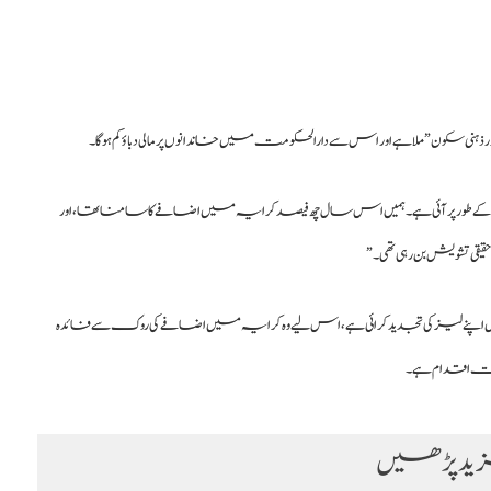
 طور پر آئی ہے۔ ہمیں اس سال چھ فیصد کرایہ میں اضافے کا سامنا تھا، اور
قی تشویش بن رہی تھی۔”
میں اپنے لیز کی تجدید کرائی ہے، اس لیے وہ کرایہ میں اضافے کی روک سے فائدہ
مثبت اقدام ہے۔
د پڑھیں