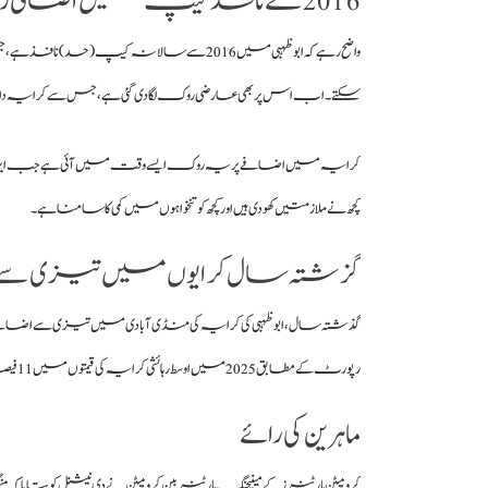
2016 سے نافذ کیپ میں اضافی ریلیف
سکتے۔ اب اس پر بھی عارضی روک لگا دی گئی ہے، جس سے کرایہ دار
کرایہ میں اضافے پر یہ روک ایسے وقت میں آئی ہے جب ایران ج
کچھ نے ملازمتیں کھو دی ہیں اور کچھ کو تنخواہوں میں کمی کا سامنا ہے۔
گزشتہ سال کرایوں میں تیزی س
گذشتہ سال، ابوظہبی کی کرایہ کی منڈی آبادی میں تیزی سے 
رپورٹ کے مطابق 2025 میں اوسط رہائشی کرایہ کی قیمتوں میں 11 فیصد اضافہ ہوا۔
ماہرین کی رائے
کرومپٹن پارٹنرز کے مینیجنگ پارٹنر بین کرومپٹن نے دی نیشنل کو بتایا ک