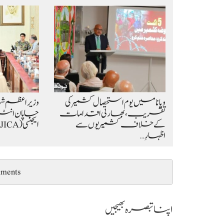
ویانا میں یوم استحصال کشمیر کی
وزیراعظم 
تقریب، بھارتی اقدامات
جاپان انٹر
کے خلاف کشمیریوں سے
ایجنسی (JICA) کے 9 رکنی وفد کی…
اظہارِ…
ments
اپنا تبصرہ بھیجیں