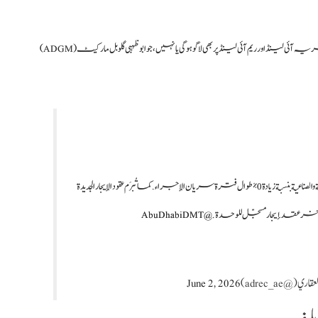
ابھی یہ واضح نہیں ہو سکا کہ کرایہ میں اضافے کی یہ روک المریہ آئی لینڈ اور ریم آئی لینڈ پر بھی لاگو ہوگی یا نہیں، جو ابوظہبی گلوبل مارکیٹ (ADGM)
إجراء مؤقت في إمارة أبوظبي. تُجدَّد جميع عقود الإيجار السكنية والتجارية والصناعية بنسبة زيادة 0% طوال فترة سريان الإجراء. كما تُبرَم عقود الإيجار الجديدة
دة في آخر عقد إيجار مسجّل للوحدة.
@AbuDhabiDMT
June 2, 2026