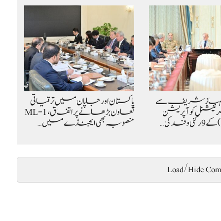
شہباز شریف سے
پاکستان اور جاپان میں ترقیاتی
نیشنل کوآپریشن
تعاون بڑھانے پر اتفاق، ML-1
منصوبہ بھی ایجنڈے میں…
Load/Hide Com