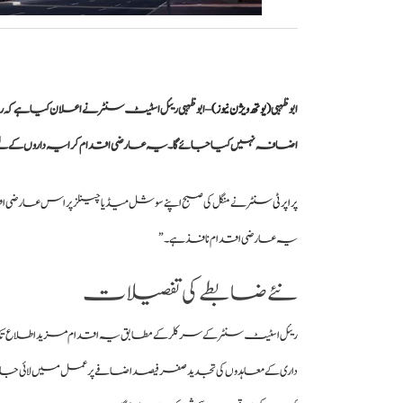
ابوظہبی
(یوتھ ویژن نیوز)
– ابوظہبی ریئل اسٹیٹ سنٹر نے اعلان کیا ہے کہ 
اضافہ نہیں کیا جائے گا۔ یہ عارضی اقدام کرایہ داروں کے لیے بڑ
پراپرٹی سنٹر
نے منگل کی صبح اپنے سوشل میڈیا چینلز پر اس عارضی اق
یہ عارضی اقدام نافذ ہے۔”
نئے ضابطے کی تفصیلات
ریئل اسٹیٹ سنٹر کے سرکلر کے مطابق یہ اقدام مزید اطلاع تک نا
داری کے معاہدوں کی تجدید صفر فیصد اضافے پر عمل میں لائی جائے گی۔ 