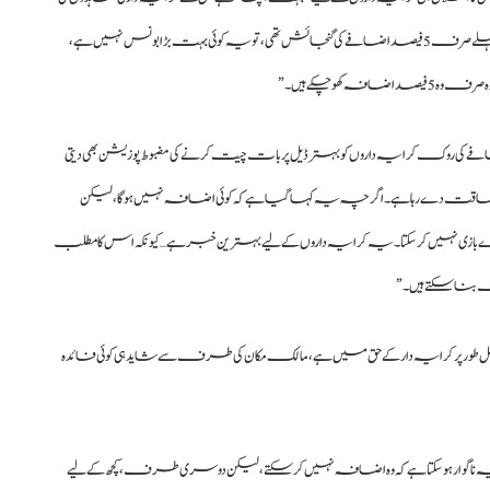
تجدید اب ہو رہی ہے۔ انہوں نے کہا: "حقیقت یہ ہے کہ اس سے پہلے صرف 5 فیصد اضافے کی گنجائش تھی، تو یہ کوئی بہت بڑا بونس نہیں ہے،
کھو چکے ہیں۔”
ضافے کی روک کرایہ داروں کو بہتر ڈیل پر بات چیت کرنے کی مضبوط پوزیشن بھی دیتی
ہ طاقت دے رہا ہے۔ اگرچہ یہ کہا گیا ہے کہ کوئی اضافہ نہیں ہوگا، لیکن
زی نہیں کر سکتا۔ یہ کرایہ داروں کے لیے بہترین خبر ہے… کیونکہ اس کا مطلب
بنا سکتے ہیں۔”
ور پر کرایہ دار کے حق میں ہے، مالک مکان کی طرف سے شاید ہی کوئی فائدہ
لیے یہ ناگوار ہو سکتا ہے کہ وہ اضافہ نہیں کر سکتے، لیکن دوسری طرف، کچھ کے لیے