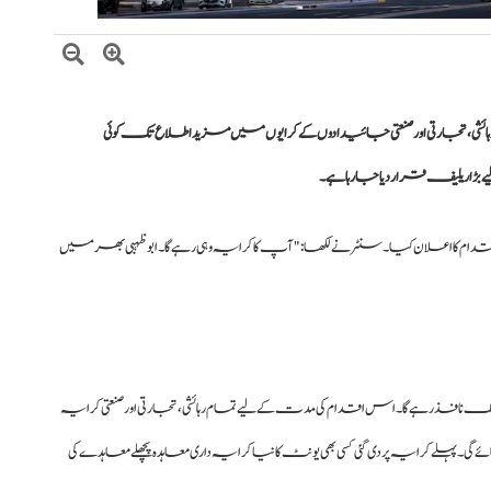
رہائشی، تجارتی اور صنعتی جائیدادوں کے کرایوں میں مزید اطلاع تک کوئی
ا ریلیف قرار دیا جا رہا ہے۔
دام کا اعلان کیا۔ سنٹر نے لکھا: "آپ کا کرایہ وہی رہے گا۔ ابوظہبی بھر میں
فذ رہے گا۔ اس اقدام کی مدت کے لیے تمام رہائشی، تجارتی اور صنعتی کرایہ
پہلے کرایہ پر دی گئی کسی بھی یونٹ کا نیا کرایہ داری معاہدہ پچھلے معاہدے کی