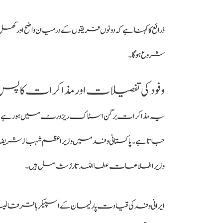
شروع ہوگا۔
وفود کی تفصیلات اور مذاکرات کا پ
یہ مذاکرات برگن اسٹاک ریزورٹ میں ہو رہے ہیں، جو بی
جاتا ہے۔ پاکستانی وفد میں وزیراعظم شہباز شریف
وزیراطلاعات عطا اللہ تارڑ شامل ہیں۔
ایرانی وفد کی قیادت پارلیمان کے اسپیکر باقر 