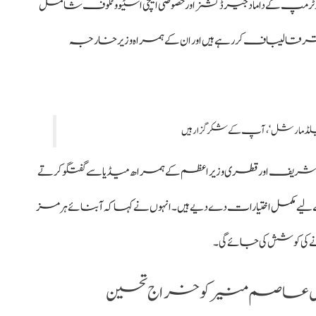
 کے داماد جیرڈ کشنر اور خصوصی ایلچی اسٹیو وٹکوف شامل
 باقر قالیباف کر رہے ہیں اور ان کے ہمراہ وزیرخارجہ
یلڈ مارشل‘، آپ کے شکرگزار ہیں
شریف اور قطری وزیراعظم کے ہمراھ میڈیا سے گفتگو کرتے
یے مکمل اختیارات دے دیے ہیں۔ انہوں نے کہا کہ آبنائے ہرمز
رنے کی کوشش کی جائے گی۔
ل عاصم منیر کو خراج تحسین