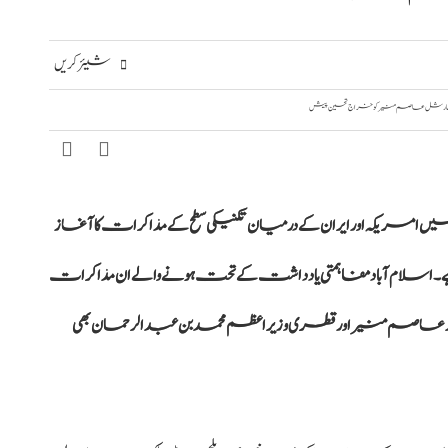
شیئر کریں
ی میں امریکہ اور ایران کے درمیان تکنیکی سطح کے مذاکرات کا آغاز
سلام آباد مفاہمتی یادداشت کے تحت ہونے والے ان مذاکرات
م منیر اور قطری وزیراعظم محمد بن عبدالرحمان بھی