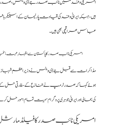
امریکی وفد میں نائب صدر جے ڈی وینس، صدر ٹرمپ
ہیں، جبکہ ایرانی وفد کی قیادت پارلیمان کے اسپیکر
عباس عراقچی بھی ہیں۔
امریکی نائب صدر کا پاکستان سے اظہارِ محبت: ’ف
مذاکرات سے قبل جے ڈی وینس نے وزیراعظم شہباز 
ہوئے کہا کہ صدر ٹرمپ نے تنازع کے سفارتی حل کے ل
کی بحالی اور ایرانی جوہری پروگرام سمیت تمام امور حل ک
امریکی نائب صدر کا فیلڈ مارش