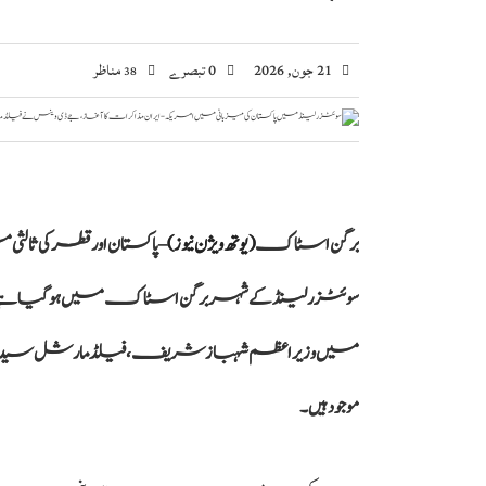
21 جون, 2026
0 تبصرے
مناظر
38
برگن اسٹاک
(یوتھ ویژن نیوز)
– پاکستان اور قطر کی ثالث
سوئٹزرلینڈ کے شہر برگن اسٹاک میں ہو گیا ہے۔ ا
میں وزیراعظم شہباز شریف، فیلڈ مارشل سید عاص
موجود ہیں۔