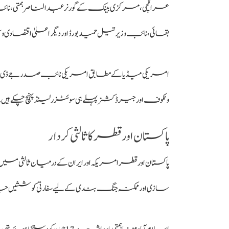
عراقچی، مرکزی بینک کے گورنر عبدالناصر ہمتی،
بقائی، نائب وزیر تیل حمید بورڈ اور دیگر اعلیٰ اقتصادی و
امریکی میڈیا کے مطابق امریکی نائب صدر جے ڈی و
وٹکوف اور جیرڈ کشنر پہلے ہی سوئٹزرلینڈ پہنچ چکے ہیں۔
پاکستان اور قطر کا ثالثی کردار
پاکستان اور قطر امریکہ اور ایران کے درمیان ثالثی میں 
سازی اور ممکنہ جنگ بندی کے لیے سفارتی کوششیں جا