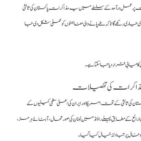
پر عمل درآمد کے سلسلے میں یہ مذاکرات پاکستان کی ثالثی
ی رکھے گا تاکہ طے پانے والی مفاہمتوں کو عملی شکل دی جا
میابی قرار دیا جا سکتا ہے۔
مذاکرات کی تفصیلات
 ثالثی کے تحت امریکا اور ایران کی اعلیٰ سطحی کمیٹیوں کے
ی ذرائع کے مطابق پہلے راؤنڈ میں لبنان کی صورتحال، آبنائے ہرمز،