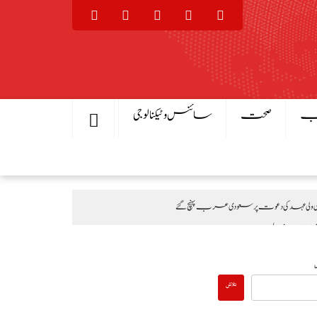
یب
صحت
سائنس و ٹیکنالوجی
ی عہد کی دعوت پر سعودی عرب پہنچ گئے
 تقریب، بھارتی اقدامات کے خلاف کشمیریوں سے اظہارِ یکجہتی
تلاش