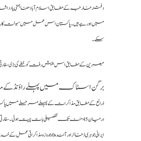
دفتر خارجہ کے مطابق اسلام آباد مفاہمتی یادداشت 
میں ہو رہے ہیں۔ پاکستان اس عمل میں سہولت کاری جار
سکے۔
مبصرین کے مطابق اس پیش رفت کو خطے کی بڑی سفارتی کا
برگن اسٹاک میں پہلے راؤنڈ کے 
ذرائع کے مطابق مذاکرات کے پہلے مرحلے میں پاکستان کی
درمیان 45 منٹ تک تفصیلی بات چیت ہوئی۔ سفارت
ایرانی جوہری ذخائر اور آئندہ 60 روزہ مذاکراتی عمل کے خدوخال پر تبادلۂ خیال کیا گیا۔