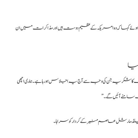
ہوئے کہا کہ وہ امریکہ کے عظیم دوست ہیں اور مذاکرات میں ان
گیا
 شکریہ جن کی وجہ سے آج یہ اجلاس ہو رہا ہے۔ ہماری اچھی
ت سامنے آئیں گے۔”
لڈ مارشل عاصم منیر کے کردار کو سراہا۔