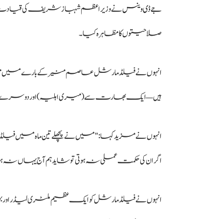
جے ڈی وینس
نے وزیراعظم شہباز شریف کی قیادت کو س
صلاحیتوں کا مظاہرہ کیا۔
انہوں نے فیلڈ مارشل عاصم منیر کے بارے میں مزا
ہیں — ایک بھارت سے (میری اہلیہ) اور دوسرے 
انہوں نے مزید کہا: "میں نے پچھلے تین ماہ میں فیلڈ
اگر ان کی حکمت عملی نہ ہوتی تو شاید ہم آج یہاں نہ 
انہوں نے فیلڈ مارشل کو ایک عظیم ملٹری لیڈر اور بہت