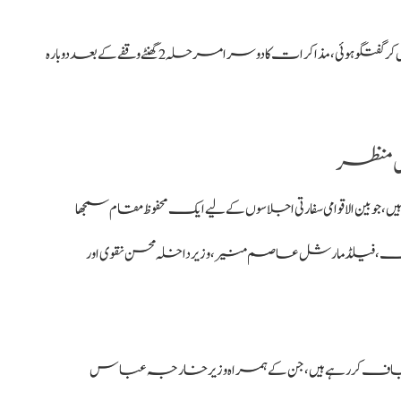
ذرائع کا کہنا ہے کہ دونوں فریقوں کے درمیان واضح اور کھل کر گفتگو ہوئی، مذاکرات کا دوسرا مرحلہ 2 گھنٹے وقفے کے بعد دوبارہ
س منظر
ن الاقوامی سفارتی اجلاسوں کے لیے ایک محفوظ مقام سمجھا
، فیلڈ مارشل عاصم منیر، وزیرداخلہ محسن نقوی اور
قالیباف کر رہے ہیں، جن کے ہمراہ وزیرخارجہ عباس