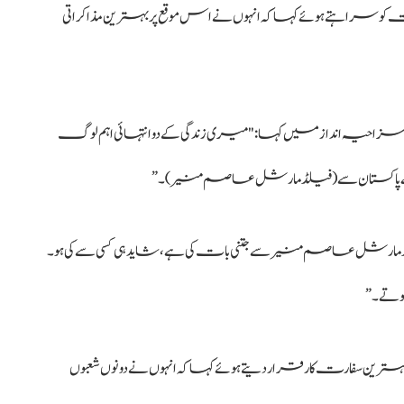
راہتے ہوئے کہا کہ انہوں نے اس موقع پر بہترین مذاکراتی
حیہ انداز میں کہا: "میری زندگی کے دو انتہائی اہم لوگ
پاکستان سے (فیلڈ مارشل عاصم منیر)۔”
 مارشل عاصم منیر سے جتنی بات کی ہے، شاید ہی کسی سے کی ہو۔
ہوتے۔”
رین سفارت کار قرار دیتے ہوئے کہا کہ انہوں نے دونوں شعبوں