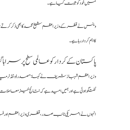
میں خود کو ثابت کیا ہے۔
وینس نے قطر کے وزیراعظم شیخ محمد کا بھی ذکر کرتے 
کا اہم کردار رہا ہے۔
پاکستان کے کردار کو عالمی سطح پر سراہا 
وزیراعظم شہباز شریف نے کہا: "صدر ڈونلڈ ٹرمپ کا
گفتگو ہوئی ہے اور ہمیں امید ہے کہ نتائج خیز معاملا
انہوں نے امریکی نائب صدر، قطری وزیراعظم اور فی