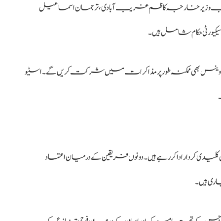
 نائب وزیرخارجہ کاظم غریب آبادی، ترجمان اسماعیل
 سیکیورٹی حکام شامل ہیں۔
ینس بھی ممکنہ طور پر مذاکرات میں شرکت کریں گے۔ اسٹیو
کلیدی کردار ادا کر رہے ہیں۔ دونوں فریقین کے درمیان اعتماد
ری ہیں۔