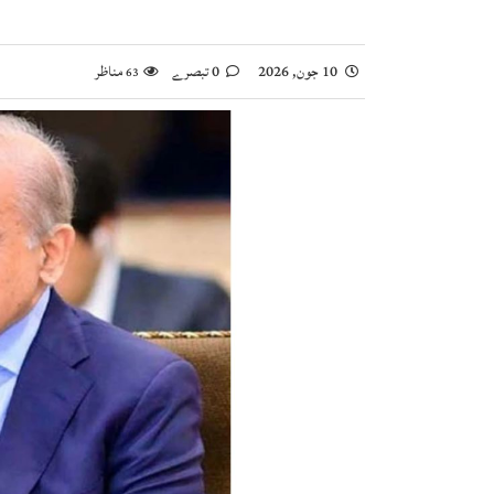
10 جون, 2026
0 تبصرے
مناظر
63