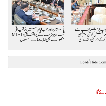
شہباز شریف سے
پاکستان اور جاپان میں ترقیاتی
نیشنل کوآپریشن
تعاون بڑھانے پر اتفاق، ML-1
منصوبہ بھی ایجنڈے میں…
Load/Hide Com
ے گا