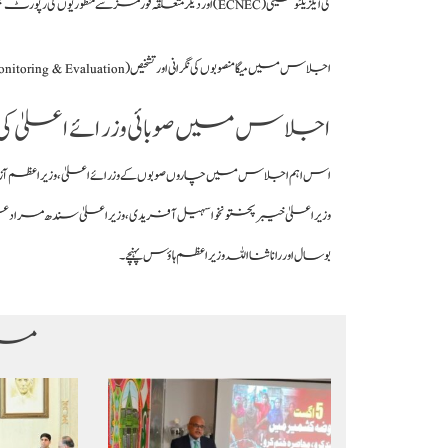
کی ایگزیکٹو کمیٹی (ECNEC) اور دیگر متعلقہ فورمز سے منظوریوں کی رپورٹ بھی پیش کی گئی۔
اجلاس میں میگا منصوبوں کی نگرانی اور تشخیص (Monitoring & Evaluation) سے متعلق رپورٹ کی بھی منظوری دی گئی۔
اجلاس میں صوبائی وزرائے اعلی
اس اہم اجلاس میں چاروں صوبوں کے وزرائے اعلیٰ، وزیراعظم آ
وزیراعلیٰ خیبرپختونخوا سہیل آفریدی، وزیراعلیٰ سندھ مراد ع
بوسال اور رانا ثنااللہ وزیراعظم ہاؤس پہنچے۔
مزی