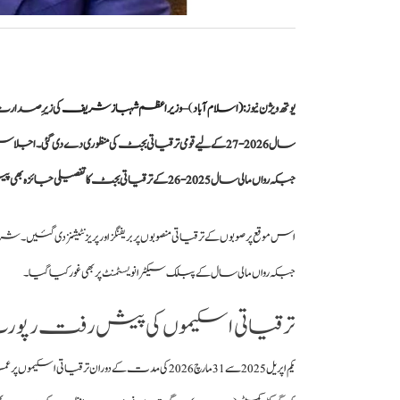
یوتھ ویژن نیوز :
(
اسلام آباد
)
–
وزیراعظم شہباز شریف
جبکہ رواں مالی سال 2025-26 کے ترقیاتی بجٹ کا تفصیلی جائزہ بھی پیش کیا گیا۔
جبکہ رواں مالی سال کے پبلک سیکٹر انویسٹمنٹ پر بھی غور کیا گیا۔
ترقیاتی اسکیموں کی پیش رفت رپور