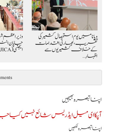
ویانا میں یوم استحصال کشمیر کی
وزیراعظم 
تقریب، بھارتی اقدامات
جاپان انٹر
کے خلاف کشمیریوں سے
ایجنسی (JICA) کے 9 رکنی وفد کی…
اظہارِ…
ments
اپنا تبصرہ بھیجیں
آپکا ای میل ایڈریس شائع نہیں کیا جائ
اپنا تبصرہ لکھیں