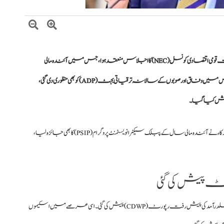
کی زیرِ صدارت قومی اقتصادی کونسل (NEC) کا اجلاس منعقد ہوا، جس میں آئندہ مالی
سال 2026-27 کے لیے قومی ترقیاتی بجٹ کی منظوری دے دی گئی۔ اجلاس میں وفاق اور صوبوں کے سالانہ ترقیاتی بجٹ (ADP) کو بھی منظوری دی گئی،
اس موقع پر صوبوں کے ترقیاتی منصوبوں پر بریفنگز اور پریزنٹیشنز دی گئیں۔ شرکاء نے آئندہ مالی سال کے پبلک سیکٹر انویسٹمنٹ پروگرام (PSIP) کا بھی جائزہ لیا،
ٹ پیش کی گئی
یکم اپریل 2025 سے 31 مارچ 2026 کی مدت کے دوران ترقیاتی اسکیموں پر عملدرآمد کی پیش رفت رپورٹ (CDWP) پیش کی گئی۔ اسی عرصے میں اسکیموں