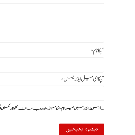
آپکا نام
*
آپکا ای میل ایڈریس
*
اس براؤزر میں میرا نام، ای میل، اور ویب سائٹ محفوظ رکھیں ا