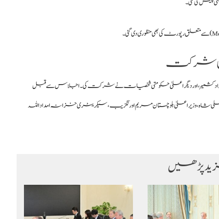
ٰ کی شرکت
زاد کشمیر، اور دیگر اعلیٰ حکومتی شخصیات نے شرکت کی۔ اجلاس سے قبل
لی شاہ، وزیراعلیٰ بلوچستان مریم اورنگزیب، سیکریٹری خزانہ امداد اللہ
د پڑھیں