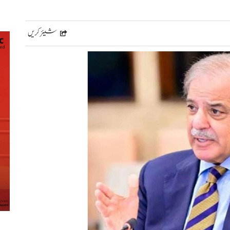
شیئر کریں