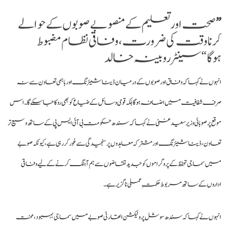
”
صحت اور تعلیم کے منصوبے صوبوں کے حوالے
کرنا وقت کی ضرورت، وفاقی نظام مضبوط
ہوگا“سینٹر روبینہ خالد
انہوں نے کہا کہ وفاق اور صوبوں کے درمیان ڈیٹا شیئرنگ اور باہمی تعاون سے نہ
صرف شفافیت میں اضافہ ہوگا بلکہ قومی وسائل کے ضیاع کو بھی روکا جا سکے گا۔ اس
موقع پر صوبائی وزیر سعید غنی نے کہا کہ سندھ حکومت بی آئی ایس پی کے ساتھ وسیع تر
تعاون، ڈیٹا شیئرنگ اور مشترکہ معاہدوں پر سنجیدگی سے غور کر رہی ہے، کیونکہ صوبے
میں سماجی تحفظ کے پروگراموں کو جدید تقاضوں سے ہم آہنگ کرنے کے لیے وفاقی
اداروں کے ساتھ مربوط حکمتِ عملی ناگزیر ہے۔
انہوں نے کہا کہ سندھ سوشل پروٹیکشن اتھارٹی صوبے میں سماجی بہبود، محنت