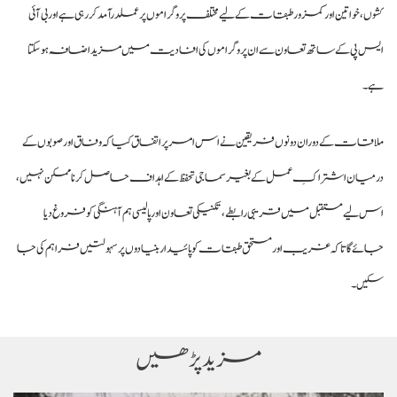
کشوں، خواتین اور کمزور طبقات کے لیے مختلف پروگراموں پر عملدرآمد کر رہی ہے اور بی آئی
ایس پی کے ساتھ تعاون سے ان پروگراموں کی افادیت میں مزید اضافہ ہو سکتا
ہے۔
ملاقات کے دوران دونوں فریقین نے اس امر پر اتفاق کیا کہ وفاق اور صوبوں کے
درمیان اشتراکِ عمل کے بغیر سماجی تحفظ کے اہداف حاصل کرنا ممکن نہیں،
اس لیے مستقبل میں قریبی رابطے، تکنیکی تعاون اور پالیسی ہم آہنگی کو فروغ دیا
جائے گا تاکہ غریب اور مستحق طبقات کو پائیدار بنیادوں پر سہولتیں فراہم کی جا
سکیں۔
مزید پڑھیں