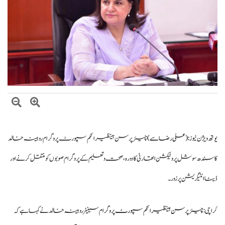
وزیراعظم شہباز شریف کا وفاقی وزارتوں اور ڈویژنز کی کارکردگی کا جامع جائزہ لینے کا
فیصلہ
بلاول بھٹو کا آزاد کشمیر انتخابات پر دھاندلی کا الزام، ن لیگ پر سخت تنقید
یوتھ ویژن نیوز :
(علی رضا سے)
چیئرپرسن بینظیر انکم سپورٹ پروگرام روبینہ خالد
کا سندھ سوشل پروٹیکشن اتھارٹی کا دورہ، صحت و تعلیم کے پروگرام صوبوں کو منتقل کرنے اور
ڈیٹا انٹیگریشن پر زور۔
کراچی:
چیئرپرسن بینظیر انکم سپورٹ پروگرام
سینیٹر روبینہ خالد نے کہا ہے کہ