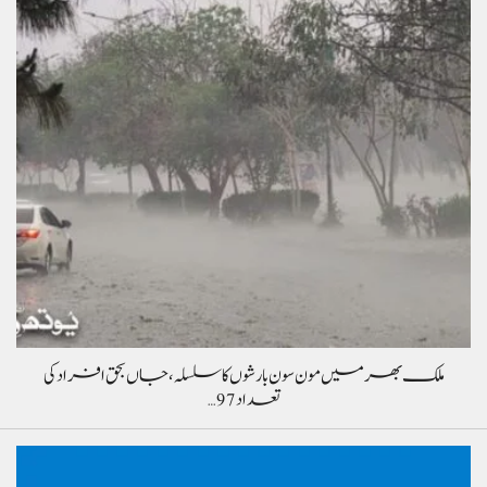
ملک بھر میں مون سون بارشوں کا سلسلہ، جاں بحق افراد کی
تعداد 97…