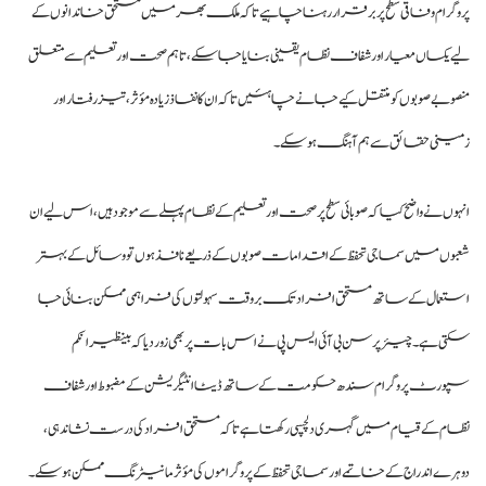
پروگرام وفاقی سطح پر برقرار رہنا چاہیے تاکہ ملک بھر میں مستحق خاندانوں کے
لیے یکساں معیار اور شفاف نظام یقینی بنایا جا سکے، تاہم صحت اور تعلیم سے متعلق
منصوبے صوبوں کو منتقل کیے جانے چاہئیں تاکہ ان کا نفاذ زیادہ مؤثر، تیز رفتار اور
زمینی حقائق سے ہم آہنگ ہو سکے۔
انہوں نے واضح کیا کہ صوبائی سطح پر صحت اور تعلیم کے نظام پہلے سے موجود ہیں، اس لیے ان
شعبوں میں سماجی تحفظ کے اقدامات صوبوں کے ذریعے نافذ ہوں تو وسائل کے بہتر
استعمال کے ساتھ مستحق افراد تک بروقت سہولتوں کی فراہمی ممکن بنائی جا
سکتی ہے۔ چیئرپرسن بی آئی ایس پی نے اس بات پر بھی زور دیا کہ بینظیر انکم
سپورٹ پروگرام سندھ حکومت کے ساتھ ڈیٹا انٹیگریشن کے مضبوط اور شفاف
نظام کے قیام میں گہری دلچسپی رکھتا ہے تاکہ مستحق افراد کی درست نشاندہی،
دوہرے اندراج کے خاتمے اور سماجی تحفظ کے پروگراموں کی مؤثر مانیٹرنگ ممکن ہو سکے۔