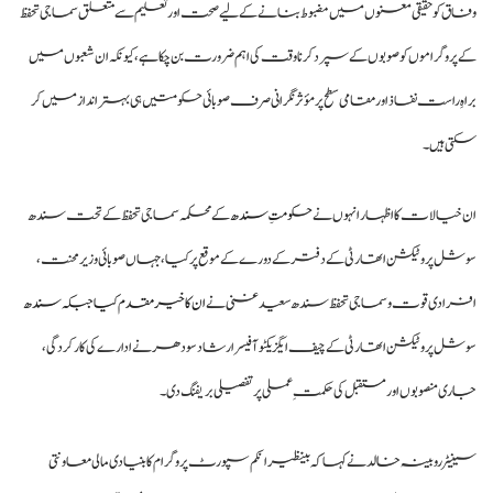
وفاق کو حقیقی معنوں میں مضبوط بنانے کے لیے صحت اور تعلیم سے متعلق سماجی تحفظ
کے پروگراموں کو صوبوں کے سپرد کرنا وقت کی اہم ضرورت بن چکا ہے، کیونکہ ان شعبوں میں
براہِ راست نفاذ اور مقامی سطح پر مؤثر نگرانی صرف صوبائی حکومتیں ہی بہتر انداز میں کر
سکتی ہیں۔
ان خیالات کا اظہار انہوں نے
حکومتِ سندھ
کے محکمہ سماجی تحفظ کے تحت سندھ
سوشل پروٹیکشن اتھارٹی کے دفتر کے دورے کے موقع پر کیا، جہاں صوبائی وزیر محنت،
افرادی قوت و سماجی تحفظ سندھ سعید غنی ن
ے ان کا خیرمقدم کیا جبکہ سندھ
سوشل پروٹیکشن اتھارٹی کے چیف ایگزیکٹو آفیسر ارشاد سودھر نے ادارے کی کارکردگی،
جاری منصوبوں اور مستقبل کی حکمتِ عملی پر تفصیلی بریفنگ دی۔
سینیٹر روبینہ خالد نے کہا کہ بینظیر انکم سپورٹ پروگرام کا بنیادی مالی معاونتی