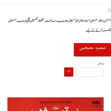
اس براؤزر میں میرا نام، ای میل، اور ویب سائٹ محفوظ رکھیں اگلی بار جب میں
تبصرہ کرنے کےلیے۔
تلاش
تلاش