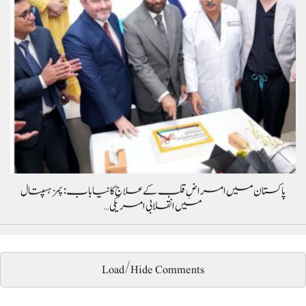
پاکستان میں امراضِ قلب کے علاج کا نیا باب: پمز ہسپتال
میں انقلابی امریکی…
Load/Hide Comments