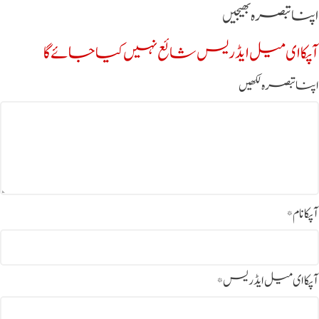
اپنا تبصرہ بھیجیں
آپکا ای میل ایڈریس شائع نہیں کیا جائے گا
اپنا تبصرہ لکھیں
آپکا نام
*
آپکا ای میل ایڈریس
*