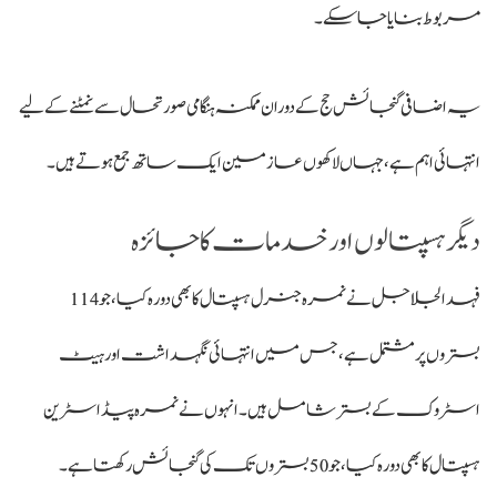
مربوط بنایا جا سکے۔
یہ اضافی گنجائش حج کے دوران ممکنہ ہنگامی صورتحال سے نمٹنے کے لیے
انتہائی اہم ہے، جہاں لاکھوں عازمین ایک ساتھ جمع ہوتے ہیں۔
دیگر ہسپتالوں اور خدمات کا جائزہ
فہد الجلاجل نے نمرہ جنرل ہسپتال کا بھی دورہ کیا، جو 114
بستروں پر مشتمل ہے، جس میں انتہائی نگہداشت اور ہیٹ
اسٹروک کے بستر شامل ہیں۔ انہوں نے نمرہ پیڈ اسٹرین
ہسپتال کا بھی دورہ کیا، جو 50 بستروں تک کی گنجائش رکھتا ہے۔