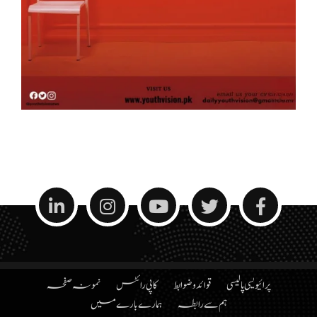
پرائیویسی پالیسی
قوائد و ضوابط
کاپی رائٹس
نمونہ صفحہ
ہم سے رابطہ
ہمارے بارے میں