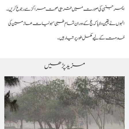
ایمرجنسی کی صورت میں قریبی صحت مراکز سے رجوع کریں۔
انہوں نے یقین دلایا کہ حج کے دوران تمام طبی سہولیات عازمین کی
خدمت کے لیے مکمل طور پر تیار ہیں۔
مزید پڑھیں