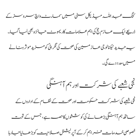
کنگ عبداللہ میڈیکل سٹی میں سمارٹ واچ سروسز کے
ذریعے ایک عازم حج کی اہم علامات کا ریموٹ جائزہ بھی لیا گیا۔
یہ جدید ٹیکنالوجی عازمین کی صحت کی نگرانی کو مزید موثر بنانے
میں مدد دے گی۔
نجی شعبے کی شرکت اور ہم آہنگی
نجی شعبے کی شرکت حکومت اور صحت کے نظام کے اداروں کے
ساتھ ہم آہنگی بڑھانے کی کوششوں کا حصہ ہے، جس کے تحت
خصوصی خدمات فراہم کر کے آپریشنل صلاحیت کو بڑھایا جا رہا