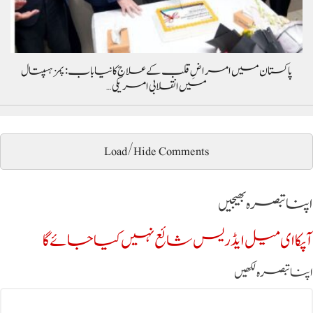
پاکستان میں امراضِ قلب کے علاج کا نیا باب: پمز ہسپتال
میں انقلابی امریکی…
Load/Hide Comments
اپنا تبصرہ بھیجیں
آپکا ای میل ایڈریس شائع نہیں کیا جائے گا
اپنا تبصرہ لکھیں