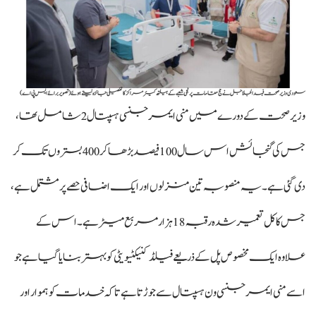
سعودی وزیر صحت فہد الجلاجل نے حج مقامات پر نجی شعبے کے ہیلتھ کیئر مراکز کا تفصیلی جائزہ لیتے ہوئے(تصویر برائے ایس پی اے)
وزیر صحت کے دورے میں منی ایمرجنسی ہسپتال 2 شامل تھا،
جس کی گنجائش اس سال 100 فیصد بڑھا کر 400 بستروں تک کر
دی گئی ہے۔ یہ منصوبہ تین منزلوں اور ایک اضافی حصے پر مشتمل ہے،
جس کا کل تعمیر شدہ رقبہ 18 ہزار مربع میٹر ہے۔ اس کے
علاوہ ایک مخصوص پل کے ذریعے فیلڈ کنیکٹیویٹی کو بہتر بنایا گیا ہے جو
اسے منی ایمرجنسی ون ہسپتال سے جوڑتا ہے تاکہ خدمات کو ہموار اور