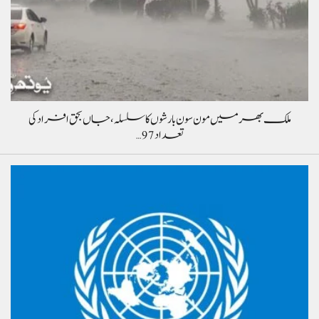
ملک بھر میں مون سون بارشوں کا سلسلہ، جاں بحق افراد کی
تعداد 97…