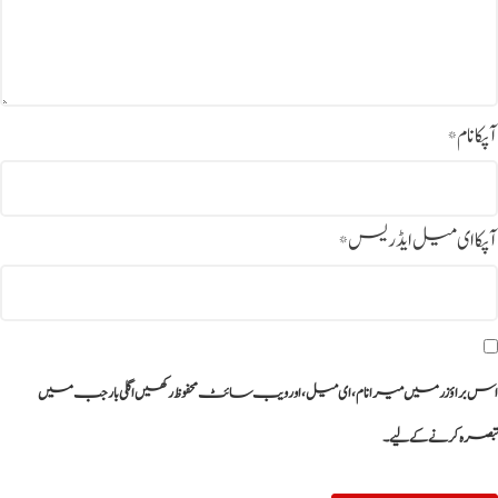
آپکا نام
*
آپکا ای میل ایڈریس
*
اس براؤزر میں میرا نام، ای میل، اور ویب سائٹ محفوظ رکھیں اگلی بار جب میں
تبصرہ کرنے کےلیے۔