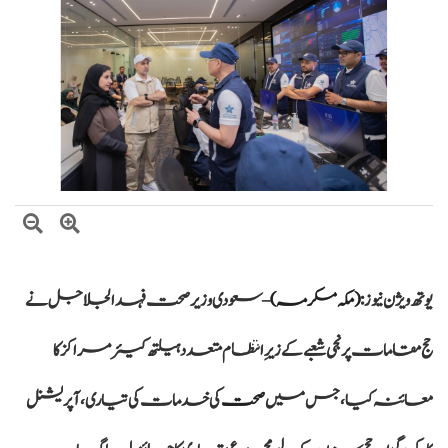
وزیراعظم شہباز شریف کا وفاقی وزارتوں اور ڈویژنز کی کارکردگی کا جامع جائزہ لینے کا
فیصلہ
بلاول بھٹو کا آزاد کشمیر انتخابات پر دھاندلی کا الزام، ن لیگ پر سخت تنقید
یوتھ ویژن نیوز :
(
مکہ مکرمہ
)
– سعودی وزیر صحت فہد الجلاجل نے
حج مقامات پر نجی شعبے کے زیرِ انتظام متعدد ہیلتھ کیئر مراکز کا
معائنہ کیا، جس میں
صحت
کی خدمات کی تیاری، آپریشنل