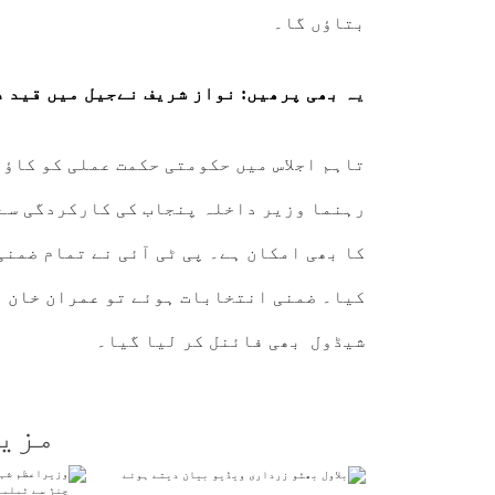
بتاؤں گا۔
ی
ہ بھی پرھیں: نواز شریف نےجیل میں قید د
تاہم اجلاس میں حکومتی حکمت عملی کو کاؤ
رہنما وزیر داخلہ پنجاب کی کارکردگی سے
کا بھی امکان ہے۔ پی ٹی آئی نے تمام ضمن
کیا۔ ضمنی انتخابات ہوئے تو
عمران خان
ع
شیڈول بھی فائنل کر لیا گیا۔
مزی