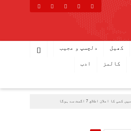
کھیل
دلچسپ و عجیب
کالمز
ادب
اعلان اطلاق 7 اگست سے ہوگا