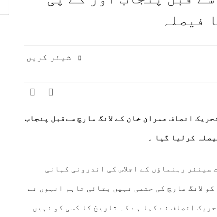
 مشرق وسطیٰ پر اہم تبادلہ خیال
9 لاکھ سے زائد بھارتی فوج کشمیری عوام پر مظالم ڈھا رہی ہے، عاصم افتخار
 فیصلہ
ت، دفاعی تعاون بڑھانے پر اتفاق
عالمی منڈی میں تیل سستا، 
ژنز کی کارکردگی کا جامع جائزہ لینے کا فیصلہ
ا الزام، ن لیگ پر سخت تنقید
شیئر کریں
تحریک انصاف
عمران خان
کے
لانگ مارچ
سےقبل
پنجاب
یصلہ
کرلیا گیا ۔
 سینئر رہنماؤں کے اجلاس کی اندرونی کہانی
 کو
لانگ مارچ
کی حتمی نہیں بتائی تاہم انہوں نے
ریک انصاف نے کہا ہے کہ تاریخ کا کسی کو نہیں