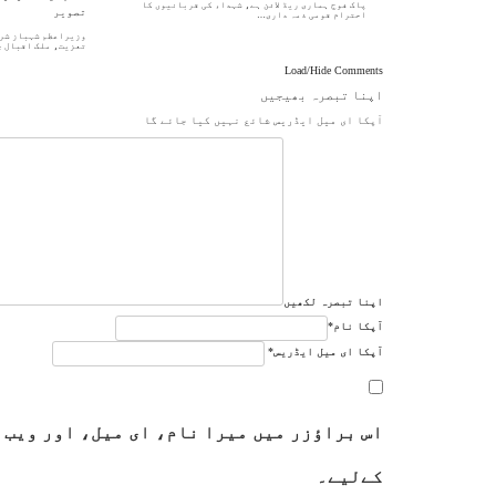
پاک فوج ہماری ریڈ لائن ہے، شہداء کی قربانیوں کا
احترام قومی ذمہ داری…
وزیراعظم شہباز شری
تعزیت، ملک اقبال 
Load/Hide Comments
اپنا تبصرہ بھیجیں
آپکا ای میل ایڈریس شائع نہیں کیا جائے گا
اپنا تبصرہ لکھیں
آپکا نام
*
آپکا ای میل ایڈریس
*
اس براؤزر میں میرا نام، ای میل، اور ویب 
کےلیے۔