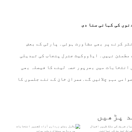
نوں کی کہانی سنا دی
نٹر کرنے پر بھی مشاورت ہوئی۔ پارٹی کے بعض
 مطمئن نہیں۔ ایڈووکیٹ جنرل پنجاب کی تبدیلی
ی انتخابات میں بھرپور حصہ لینے کا فیصلہ بھی
وامی مہم چلائیں گے۔
عمران خان
کے نئے جلسوں کا
د پڑھیں