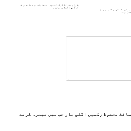
بلاول بھٹو کا آزاد کشمیر انتخابات پر دھاندلی کا
الزام، ن لیگ پر سخت…
ف کی ملک ظہیر اقبال چنڑ سے
چنڑ کی…
سائٹ محفوظ رکھیں اگلی بار جب میں تبصرہ کرنے