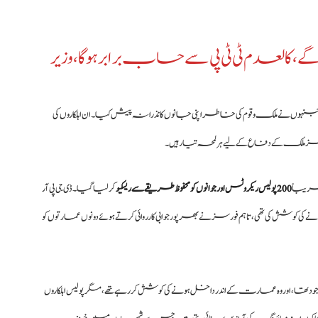
 ،کالعدم ٹی ٹی پی سے حساب برابر ہوگا، وزیر
ِ شہادت نوش کر گئے جنہوں نے ملک و قوم کی خاطر اپنی جانوں کا نذرانہ پیش کیا۔ ان اہلکاروں کی
 فورسز ملک کے دفاع کے لیے ہر لمحہ تیار ہیں۔
تقریباً
200 پولیس ریکروٹس اور جوانوں کو محفوظ طریقے سے ریسکیو
کر لیا گیا۔ ڈی جی پی آر
 کی کوشش کی تھی، تاہم فورسز نے بھرپور جوابی کارروائی کرتے ہوئے دونوں عمارتوں کو
موجود تھا، اور وہ عمارت کے اندر داخل ہونے کی کوشش کر رہے تھے، مگر پولیس اہلکاروں