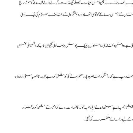
انصاف نے بھی اس بہیمانہ حملے کی مذمت کرتے ہوئے شہداء کو خراجِ
ان کے اس سانحے کو قومی اتحاد اور دہشتگردی کے خلاف عزم کی ایک بڑی
گئی ہے، داخلی و خارجی راستوں پر چیک پوسٹس بڑھا دی گئی ہیں جبکہ انٹیلی جنس
ہ ہے کہ دہشتگرد عناصر دوبارہ منظم ہونے کی کوشش کر رہے ہیں۔ تاہم ریاستی اداروں
ش کیا ہے جنہوں نے اپنی جانوں کا نذرانہ دے کر امن کے مشن کو برقرار
 کے لیے دعائے مغفرت کی گئی۔