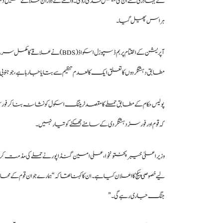
نے بہادری سے ان کی پیش قدمی روکی۔ واقعے کے دوران علاقے میں دھ
ہراس پھیل گیا۔
آپریشن کے اختتام پر بم ڈسپوزل اسک
مطابق دہشتگردوں کا تعلق ایک کالعدم تنظیم سے بتایا جا رہا ہے، جو 
پولیس حکام کے مطابق حملے کا مقصد ٹریننگ اسکول کو نشانہ بنا کر فورسز
کہ قوم اور فورسز دہشتگردی کے سامنے جھکنے کو تیار نہیں۔
وزیراعلیٰ خیبرپختونخوا، علی امین گنڈا پور نے حملے کی مذمت کر
لیے خصوصی پیکج کا اعلان کیا ہے۔ ان کا کہنا تھا کہ “ہمارے جوان قوم کے
جنگ جاری رہے گی۔”