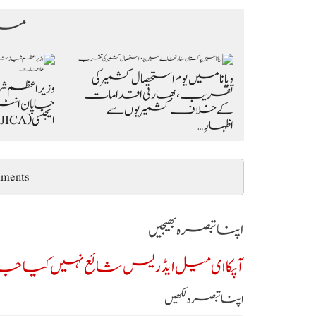
مزی
ویانا میں یوم استحصال کشمیر کی
وزیراعظم 
تقریب، بھارتی اقدامات
جاپان انٹر
کے خلاف کشمیریوں سے
ایجنسی (JICA) کے 9 رکنی وفد کی…
اظہارِ…
ments
اپنا تبصرہ بھیجیں
آپکا ای میل ایڈریس شائع نہیں کیا جائ
اپنا تبصرہ لکھیں