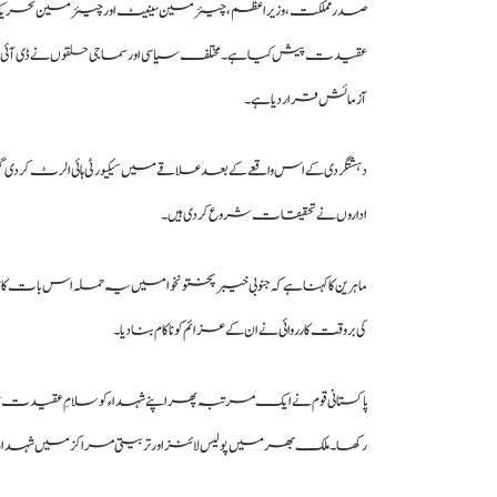
صدر مملکت، وزیراعظم، چیئرمین سینیٹ اور چیئرمین تحریکِ 
عقیدت پیش کیا ہے۔ مختلف سیاسی اور سماجی حلقوں نے ڈی آئی خ
آزمائش قرار دیا ہے۔
دہشتگردی کے اس واقعے کے بعد علاقے میں سیکیورٹی ہائی الرٹ کر دی 
اداروں نے تحقیقات شروع کر دی ہیں۔
ماہرین کا کہنا ہے کہ جنوبی خیبرپختونخوا میں یہ حملہ اس بات کا عندی
کی بروقت کارروائی نے ان کے عزائم کو ناکام بنا دیا۔
پاکستانی قوم نے ایک مرتبہ پھر اپنے شہداء کو سلامِ عقیدت پی
رکھا۔ ملک بھر میں پولیس لائنز اور تربیتی مراکز میں شہداء