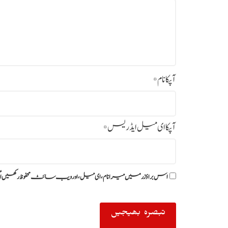
آپکا نام
*
آپکا ای میل ایڈریس
*
اس براؤزر میں میرا نام، ای میل، اور ویب سائٹ محفوظ رکھیں ا