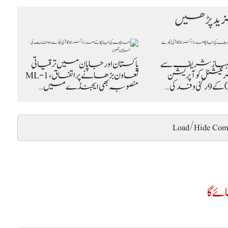
د پڑھیں
شہباز شریف سے
پاکستان اور جاپان میں ترقیاتی
نیشنل کوآپریشن
تعاون بڑھانے پر اتفاق، ML-1
منصوبہ بھی ایجنڈے میں…
Load/Hide Com
ے گا