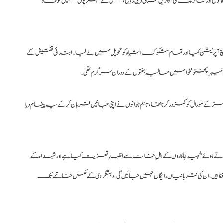
ماکوں اور فائرنگ کی آوازیں سنائی دیتی رہیں، جس سے شہریوں میں خوف و
واڈ (BDS) نے علاقے کا مکمل سرچ آپریشن کیا اور تمام مشکوک اشیاء کو تحویل میں لے لیا۔ ابتدائی تفتیش کے
جنوبی خیبرپختونخوا میں حالیہ ہفتوں کے دوران سرگرم تھی۔
 کے مورال کو کمزور کرنا تھا، تاہم جوانوں نے اپنی جانیں قربان کر کے یہ پیغام دیا
تے ہوئے شہید اہلکاروں کے اہلِ خانہ سے اظہارِ تعزیت کیا ہے اور شہداء کے
 محافظ ہیں، ان کی قربانیاں رائیگاں نہیں جائیں گی، دہشتگردی کے مکمل خاتمے تک