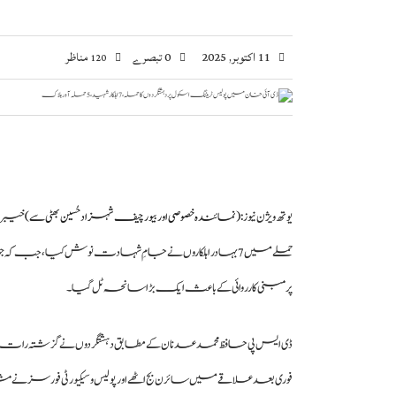
11 اکتوبر, 2025
0 تبصرے
مناظر
120
یوتھ ویژن نیوز :
(نمائندہ خصوصی اور بیورچیف شہزاد حُسین بھٹی سے)
خیبرپ
پر مبنی کارروائی کے باعث ایک بڑا سانحہ ٹل گیا۔
ڈی ایس پی حافظ محمد عدنان کے مطابق دہشتگردوں نے گزشتہ رات 
فوری بعد علاقے میں سائرن بج اٹھے اور پولیس و سیکیورٹی فورسز نے