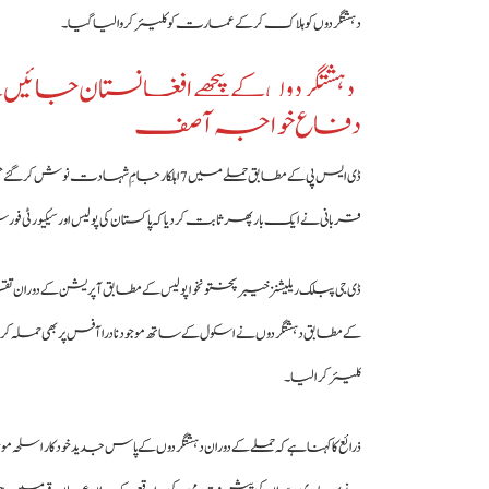
دہشتگردوں کو ہلاک کر کے عمارت کو کلیئر کروا لیا گیا۔
دہشتگردوں کے پیچھے افغانستان جائیں گے
دفاع خواجہ آصف
ڈی ایس پی کے مطابق حملے میں 7 اہلکار جام
قربانی نے ایک بار پھر ثابت کر دیا کہ پاکستان کی پولیس اور سیکیورٹی
ڈی جی پبلک ریلیشنز خیبرپختونخوا پولیس کے مطابق آپریشن کے دوران 
کے مطابق دہشتگردوں نے اسکول کے ساتھ موجود نادرا آفس پر بھی حملہ کرنے
کلیئر کرا لیا۔
ذرائع کا کہنا ہے کہ حملے کے دوران دہشتگردوں کے پاس جدید خودکار اسلحہ 