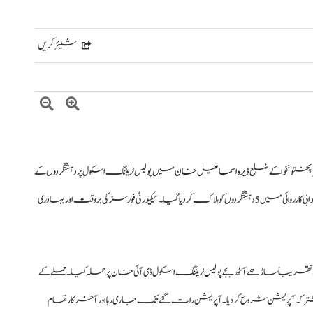
شیئر کریں
ختونخوا کے ضلع
ڈیرہ اسماعیل خان
میں پولیس ٹریننگ اسکول پر دہشتگردوں کے
حملے میں 7 بہادر اہلکاروں نے جامِ شہادت نوش کیا، جب کہ جوابی کارروائی میں 5 دہشتگردوں کو ہلاک کر دیا گیا۔ سیکیورٹی فورسز کی بروقت اور بہادری
تقریباً ساڑھے آٹھ بجے پ
ولیس ٹریننگ
اسکول ڈی آئی خان پر حملہ کیا۔ حملے کے
 مشترکہ آپریشن شروع کر دیا۔ آپریشن رات گئے تک جاری رہا اور آخرکار تمام