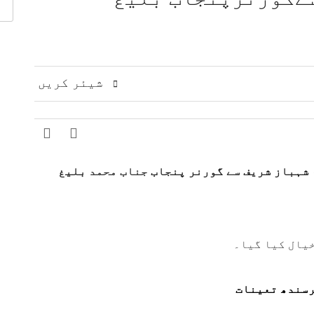
 مشرق وسطیٰ پر اہم تبادلہ خیال
9 لاکھ سے زائد بھارتی فوج کشمیری عوام پر مظالم ڈھا رہی ہے، عاصم افتخار
ت، دفاعی تعاون بڑھانے پر اتفاق
عالمی منڈی میں تیل سستا، 
ژنز کی کارکردگی کا جامع جائزہ لینے کا فیصلہ
ا الزام، ن لیگ پر سخت تنقید
شیئر کریں
شہباز شریف
سے
گورنر پنجاب
جناب محمد
بلیغ
خیال کیا گیا۔
رسندھ تعینات