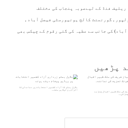
 ریلیف فنڈ کے لیےصوبہ پنجاب کی مختلف
لپور , گورنمنٹ کالج یونیورسٹی فیصل آباد ,
باد) کی جانب سے عطیہ کی گئی رقوم کے چیکس بھی
د پڑھیں
بلاول بھٹو کا آزاد کشمیر انتخابات پر دھاندلی کا
الزام، ن لیگ پر سخت…
ف کی ملک ظہیر اقبال چنڑ سے
چنڑ کی…