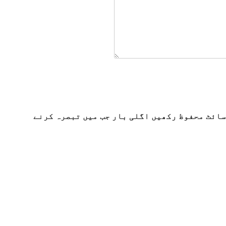
سائٹ محفوظ رکھیں اگلی بار جب میں تبصرہ کرنے