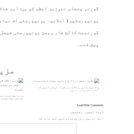
گورنر پنجاب
نے
وزیر اعظم
کو پی- ایم فلڈ
یونیورسٹیز ( اسلامیہ یونیورسٹی آف بہاو
گورنمنٹ کالج فار ویمن یونیورسٹی فیصل آ
پیش کئے۔
مزی
پاک فوج ہماری ریڈ لائن ہے، شہداء کی قربانیوں کا
احترام قومی ذمہ داری…
وزیراعظم شہباز شری
تعزیت، ملک اقبال 
Load/Hide Comments
اپنا تبصرہ بھیجیں
آپکا ای میل ایڈریس شائع نہیں کیا جائے گا