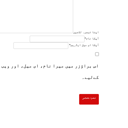
اپنا تبصرہ لکھیں
آپکا نام
*
آپکا ای میل ایڈریس
*
اس براؤزر میں میرا نام، ای میل، اور ویب 
کےلیے۔