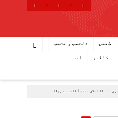
کھیل
دلچسپ و عجیب
کالمز
ادب
اعلان اطلاق 7 اگست سے ہوگا