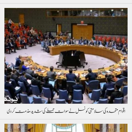
اقوام متحدہ کی سلامتی کونسل نے سوات حملے کی شدید مذمت کردی