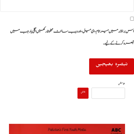
اس براؤزر میں میرا نام، ای میل، اور ویب سائٹ محفوظ رکھیں اگلی بار جب میں
تبصرہ کرنے کےلیے۔
تلاش
تلاش