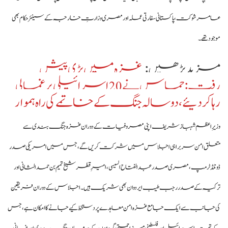
عامر شوکت، پاکستانی سفارتی عملہ اور مصری وزارتِ خارجہ کے سینئر حکام بھی
موجود تھے۔
مزید پڑھیں :
غزہ میں بڑی پیش
رفت: حماس نے 20 اسرائیلی یرغمالی
رہا کردیئے، دو سالہ جنگ کے خاتمے کی راہ ہموار
وزیرِ اعظم شہباز شریف اپنی مصروفیات کے دوران غزہ جنگ بندی سے
متعلق امن سربراہی اجلاس میں شرکت کریں گے، جس میں امریکی صدر
ڈونلڈ ٹرمپ، مصری صدر عبدالفتاح السیسی، امیرِ قطر شیخ تمیم بن حمد الثانی اور
ترکیہ کے صدر رجب طیب ایردوان بھی شریک ہیں۔ اجلاس کے دوران فریقین
کی جانب سے ایک جامع غزہ امن معاہدے پر دستخط کیے جانے کا امکان ہے، جس