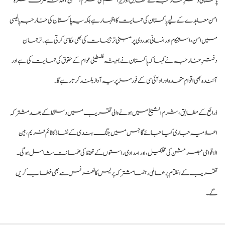
پاکستانی دفترِ خارجہ کے مطابق، وزیرِ اعظم کی شرم الشیخ آمد نہ صرف غزہ
امن معاہدے کے لیے پاکستان کی حمایت کا اظہار ہے بلکہ یہ پاکستان کی خارجہ پالیسی
میں امن، استحکام اور انسانی ہمدردی پر مبنی ترجیحات کی بھی عکاسی کرتی ہے۔ ترجمان
دفترِ خارجہ نے کہا کہ پاکستان نے ہمیشہ فلسطینی عوام کے حقوق کی حمایت کی ہے اور
آئندہ بھی اقوامِ متحدہ اور او آئی سی کے فورمز پر یہ آواز بلند کرتا رہے گا۔
ذرائع کے مطابق، شرم الشیخ میں ہونے والی تقریب میں دستخط کے بعد مشترکہ
اعلامیہ جاری کیا جائے گا جس میں جنگ بندی کے نفاذ کا ٹائم فریم، بین
الاقوامی مبصر مشن کی تشکیل، اور امدادی راستوں کے تحفظ کی ضمانت شامل ہوگی۔
تقریب کے اختتام پر عالمی رہنما مشترکہ پریس کانفرنس سے بھی خطاب کریں
گے۔