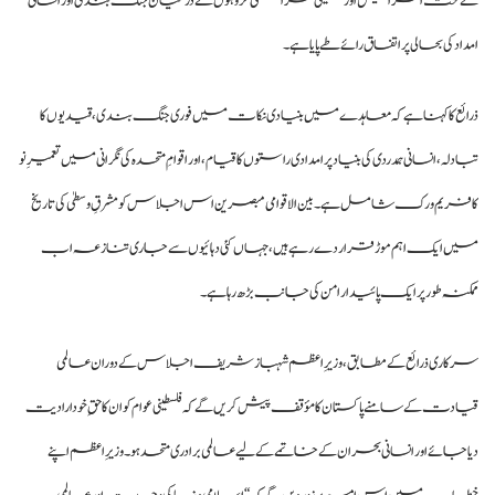
کے تحت اسرائیل اور فلسطینی مزاحمتی گروہوں کے درمیان جنگ بندی اور انسانی
امداد کی بحالی پر اتفاق رائے طے پایا ہے۔
ذرائع کا کہنا ہے کہ معاہدے میں بنیادی نکات میں فوری جنگ بندی، قیدیوں کا
تبادلہ، انسانی ہمدردی کی بنیاد پر امدادی راستوں کا قیام، اور اقوامِ متحدہ کی نگرانی میں تعمیرِ نو
کا فریم ورک شامل ہے۔ بین الاقوامی مبصرین اس اجلاس کو مشرقِ وسطیٰ کی تاریخ
میں ایک اہم موڑ قرار دے رہے ہیں، جہاں کئی دہائیوں سے جاری تنازعہ اب
ممکنہ طور پر ایک پائیدار امن کی جانب بڑھ رہا ہے۔
سرکاری ذرائع کے مطابق، وزیرِ اعظم شہباز شریف اجلاس کے دوران عالمی
قیادت کے سامنے پاکستان کا مؤقف پیش کریں گے کہ فلسطینی عوام کو ان کا حقِ خودارادیت
دیا جائے اور انسانی بحران کے خاتمے کے لیے عالمی برادری متحد ہو۔ وزیرِ اعظم اپنے