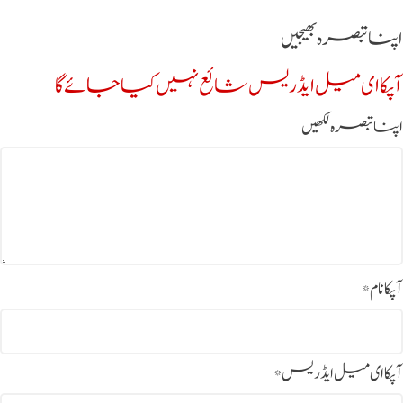
اپنا تبصرہ بھیجیں
آپکا ای میل ایڈریس شائع نہیں کیا جائے گا
اپنا تبصرہ لکھیں
آپکا نام
*
آپکا ای میل ایڈریس
*