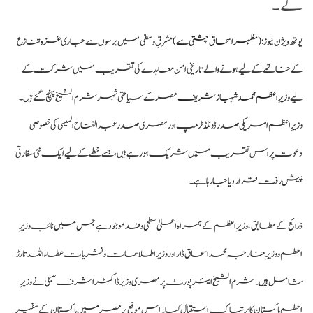
گے۔
یوتھ ویژن نیوز :
(مظہر اسحاق چشتی سے)
مشرقِ وسطیٰ میں برسوں سے جاری غزہ تنازع
کے خاتمے کے لیے ہونے والے تاریخی امن معاہدے کی تقریب میں شرکت کے
لیے
وزیرِ اعظم محمد شہباز شریف
مصر کے سیاحتی شہر شرم الشیخ پہنچ گئے ہیں۔
وزیرِ اعظم امریکی صدر ڈونلڈ ٹرمپ اور مصری صدر عبدالفتاح السیسی کی خصوصی
دعوت پر اس تقریب میں شریک ہو رہے ہیں، جسے خطے کے لیے ایک نئی سفارتی
پیش رفت قرار دیا جا رہا ہے۔
ذرائع کے مطابق، وزیرِ اعظم کے ہمراہ اعلیٰ سطحی وفد موجود ہے جس میں نائب وزیرِ
اعظم و وزیرِ خارجہ محمد اسحاق ڈار اور وزیرِ اطلاعات و نشریات عطاء اللہ تارڑ
شامل ہیں۔ شرم الشیخ ایئرپورٹ پر مصری وزیر ڈاکٹر اشرف صبحی نے وزیرِ
اعظم پاکستان کا پرتپاک استقبال کیا۔ اس موقع پر مصر میں پاکستان کے سفیر