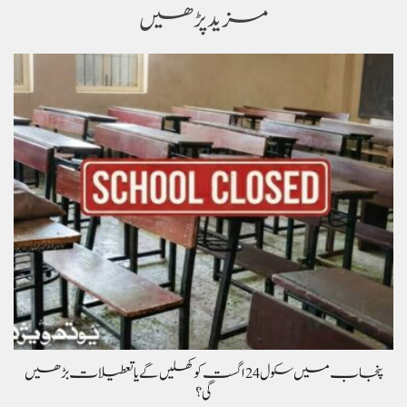
مزید پڑھیں
پنجاب میں سکول 24 اگست کو کھلیں گے یا تعطیلات بڑھیں
گی؟