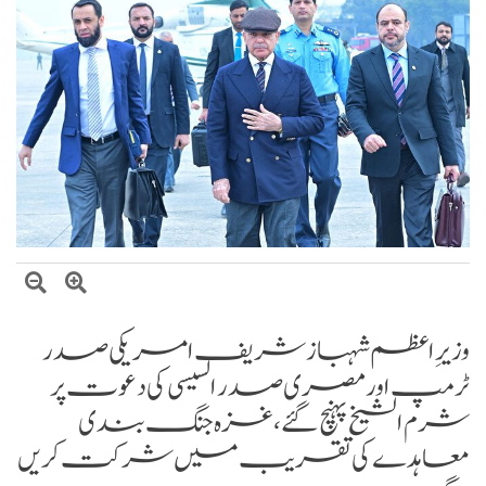
صومالی وزیر دفاع کا اعلیٰ عسکری قیادت سے ملاقات، دفاعی تعاون بڑھانے پر
اتفاق
وزیرِ اعظم شہباز شریف امریکی صدر
ٹرمپ اور مصری صدر السیسی کی دعوت پر
شرم الشیخ پہنچ گئے، غزہ جنگ بندی
معاہدے کی تقریب میں شرکت کریں