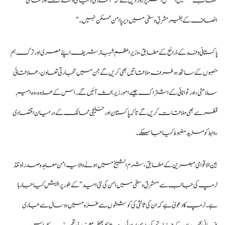
خطاب میں اس امر پر زور دیں گے کہ “اسلامی دنیا کی وحدت اور عالمی
انصاف کے بغیر مشرقِ وسطیٰ میں دیرپا امن ممکن نہیں۔”
پاکستانی وفد کے ذرائع کے مطابق، وزیرِ اعظم شہباز شریف اپنے مصری اور ترک ہم
منصبوں کے ساتھ دوطرفہ ملاقاتیں بھی کریں گے جن میں تجارتی تعاون، علاقائی
سلامتی، اور توانائی کے اشتراک جیسے امور زیرِ بحث آئیں گے۔ اس کے علاوہ، وہ امیرِ
قطر سے بھی ملاقات کریں گے تاکہ پاکستان اور خلیجی ممالک کے درمیان اقتصادی
روابط کو مزید مضبوط کیا جا سکے۔
بین الاقوامی مبصرین کے مطابق، شرم الشیخ میں ہونے والا یہ امن معاہدہ صدر ڈونلڈ
ٹرمپ کی جانب سے “مشرقِ وسطیٰ میں امن کی نئی امید” کے طور پر پیش کیا جا رہا
ہے۔ ٹرمپ کا دعویٰ ہے کہ ان کی ثالثی کی کوششوں سے غزہ میں دو سال سے جاری