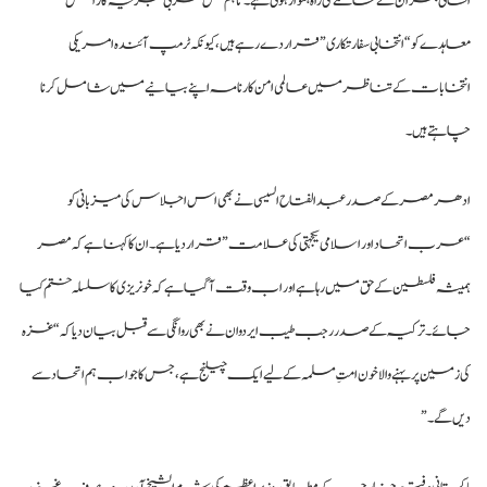
انسانی بحران کے خاتمے کی راہ ہموار ہوئی ہے۔ تاہم بعض مغربی تجزیہ کار اس
معاہدے کو “انتخابی سفارتکاری” قرار دے رہے ہیں، کیونکہ ٹرمپ آئندہ امریکی
انتخابات کے تناظر میں عالمی امن کارنامہ اپنے بیانیے میں شامل کرنا
چاہتے ہیں۔
ادھر مصر کے صدر عبدالفتاح السیسی نے بھی اس اجلاس کی میزبانی کو
“عرب اتحاد اور اسلامی یکجہتی کی علامت” قرار دیا ہے۔ ان کا کہنا ہے کہ مصر
ہمیشہ فلسطین کے حق میں رہا ہے اور اب وقت آگیا ہے کہ خونریزی کا سلسلہ ختم کیا
جائے۔ ترکیہ کے صدر رجب طیب ایردوان نے بھی روانگی سے قبل بیان دیا کہ “غزہ
کی زمین پر بہنے والا خون امتِ مسلمہ کے لیے ایک چیلنج ہے، جس کا جواب ہم اتحاد سے
دیں گے۔”