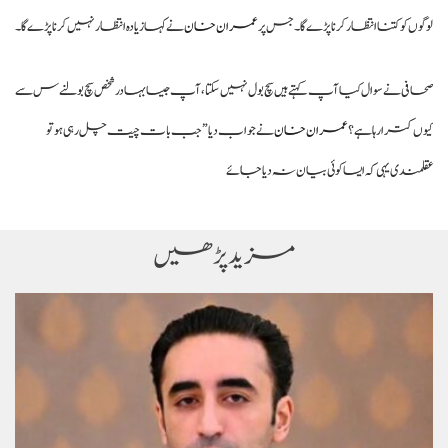
لوگوں کو کتنا انتظار کرنا پڑے گا۔ جس پر
عمران خان
نے کہا زیادہ انتظار نہیں کرنا پڑے گا۔
صحافی نے سوال کیا آپ کہتے ہیں سچ بول نہیں سکتا ، آپ جیسا بہادر شخص سچ بولنےس سے
کیوں کترا رہا ہے ؟
عمران خان
نے جواب دیا ”جب بات چیت چل رہی ہو تو
عقلمندی یہی کہ ایسا کوئی بیان نہ دیا جائے
مزید پڑھیں