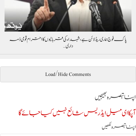
پاک فوج ہماری ریڈ لائن ہے، شہداء کی قربانیوں کا احترام قومی ذمہ
داری…
Load/Hide Comments
اپنا تبصرہ بھیجیں
آپکا ای میل ایڈریس شائع نہیں کیا جائے گا
اپنا تبصرہ لکھیں