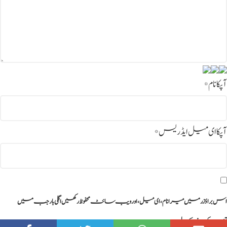
آپکا نام
*
آپکا ای میل ایڈریس
*
اس براؤزر میں میرا نام، ای میل، اور ویب سائٹ محفوظ رکھیں اگلی بار جب میں
تبصرہ کرنے کےلیے۔