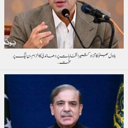
بلاول بھٹو کا آزاد کشمیر انتخابات پر دھاندلی کا الزام، ن لیگ پر
سخت…