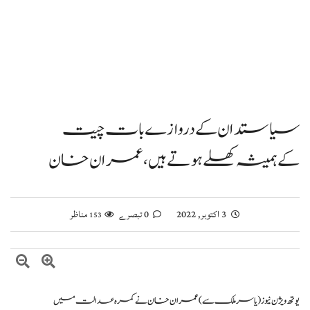
سیاستدان کےدروازے بات چیت
کےہمیشہ کھلےہوتے ہیں،عمران خان
3 اکتوبر, 2022
0 تبصرے
مناظر
153
یوتھ ویژن نیوز
(یاسر ملک سے )
عمران خان
نے کمرہ عدالت میں