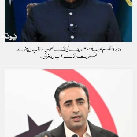
وزیراعظم شہباز شریف کی ملک ظہیر اقبال چنڑ سے
تعزیت، ملک اقبال چنڑ کی…