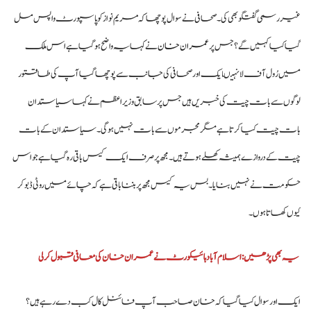
غیررسمی گفتگو بھی کی ۔ صحافی نے سوال پوچھا کہ مریم نواز کو پاسپورٹ واپس مل
گیا کیا کہیں گے؟ جس پر
عمران خان
نے کہا یہ واضح ہو گیا ہے اس ملک
میں رُول آف لا نہیںایک اور صحافی کی جانب سے پوچھا گیا آپ کی طاقتور
لوگوں سے بات چیت کی خبریں ہیں جس پر سابق وزیراعظم نے کہا سیاستدان
بات چیت کیا کرتا ہے مگر مجرموں سے بات نہیں ہو گی۔ سیاستدان کے بات
چیت کے دروازے ہمیشہ کھلے ہوتے ہیں۔ مجھ پر صرف ایک کیس باقی رہ گیا ہے جو اس
حکومت نے نہیں بنایا۔ بس یہ کیس مجھ پر بننا باقی ہے کہ چائے میں روٹی ڈبو کر
کیوں کھاتا ہوں۔
یہ بھی پڑھیں: اسلام آباد ہائیکورٹ نے عمران خان کی معافی قبول کرلی
ایک اور سوال کیا گیا کہ خان صاحب آپ فائنل کال کب دے رہے ہیں ؟