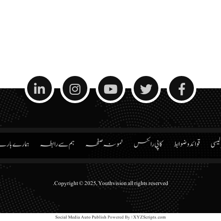
الیسی
قوائد و ضوابط
کاپی رائٹس
نمونہ صفحہ
ہم سے رابطہ
ہمارے بار
Copyright © 2025, Youthvision all rights reserved.
Social Media Auto Publish
Powered By :
XYZScripts.com