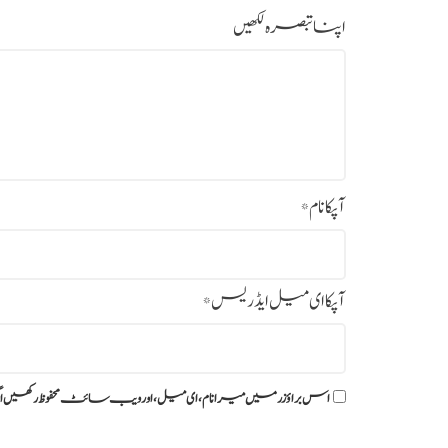
اپنا تبصرہ لکھیں
آپکا نام
*
آپکا ای میل ایڈریس
*
اس براؤزر میں میرا نام، ای میل، اور ویب سائٹ محفوظ رکھیں ا