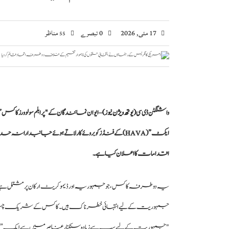
17 مئی, 2026
0 تبصرے
مناظر
55
واشنگٹن ڈی سی
(یوتھ ویژن نیوز)
– ایوان نمائندگان کے "پرابلم سولوور
ایکٹ” (HAVA) کے فنڈز کو بروئے کار لاتے ہوئے جانب
اقدامات کا اعلان کیا ہے۔
یہ دو طرفہ کاکس، ج
و جمہوریہ
اور ڈیموکریٹ ارکان پر مشتمل ہے
جمہوریت کے لیے انتہائی خطرناک ہیں۔ کاکس کے شریک چی
"جمہوریت کے لیے سب سے زیادہ سنکنار عناصر میں سے ایک” قر