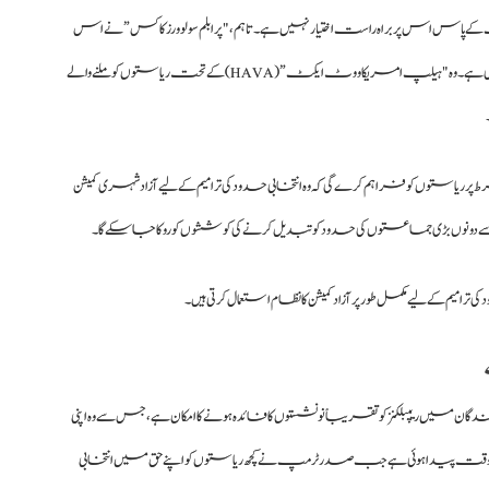
کے پاس اس پر براہ راست اختیار نہیں ہے۔ تاہم، "پرابلم سولوورز کاکس” نے اس
مسئلے کو حل کرنے کے لیے ایک اختراعی قانونی حکمت عملی اختیار کی ہے۔ وہ "ہیلپ امریکا ووٹ ایکٹ” (HAVA) کے تحت ریاستوں کو ملنے والے
ں کو فراہم کرے گی کہ وہ انتخابی حدود کی ترامیم کے لیے آزاد شہری کمیشن
سے دونوں بڑی جماعتوں کی حدود کو تبدیل کرنے کی کوششوں کو روکا جا سکے گا۔
یم کے لیے مکمل طور پر آزاد کمیشن کا نظام استعمال کرتی ہیں۔
دگان میں ریپبلکنز کو تقریباً نو نشستوں کا فائدہ ہونے کا امکان ہے، جس سے وہ اپنی
پیدا ہوئی ہے جب صدر ٹرمپ نے کچھ ریاستوں کو اپنے حق میں انتخابی