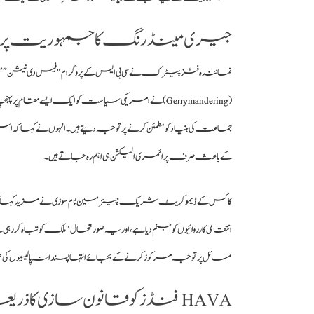
جیری مینڈرنگ کا جمہوریت پر سنک
نمائندہ فٹزپیٹرک نے سی بی ایس کے پروگرام "فیس دی نیشن” میں ا
(Gerrymandering) نے امریکی سیاست کو ایک ایسے مقا
جماعت کی بنیاد کو مطمئن کرنے پر توجہ دیتے ہیں۔ انہوں نے کہا کہ ا
کے باعث صرف پرائمری الیکشن ہی اہم رہ جاتے ہیں۔
کاکس کے ڈیموکریٹ شریک چیئرمین ٹام سوزی نے مزید کہا کہ
انتقامی کارروائیوں کو جنم دیا ہے، اور یہ صورتحال "ملک کو تباہ کر رہی
مسائل پر توجہ مرکوز کرنے کے بجائے انتہا پسندانہ پالیسیوں ک
HAVA فنڈز کو قانون سازی کا ذریعہ بنانے کی حکمت عملی