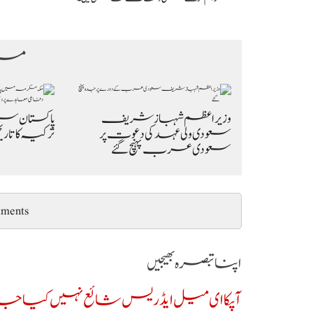
مزی
وزیراعظم شہباز شریف
پاکستان س
سعودی ولی عہد کی دعوت پر
ترکیہ کا تار
سعودی عرب پہنچ گئے
ments
اپنا تبصرہ بھیجیں
آپکا ای میل ایڈریس شائع نہیں کیا جائ