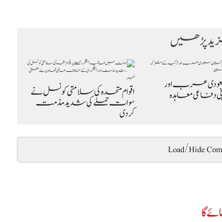
د پڑھیں
عودی عرب اور
اقوام متحدہ کی سلامتی کونسل نے
یخی دفاعی معاہدہ
سوات حملے کی شدید مذمت
کردی
Load/Hide Com
ے گا