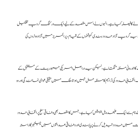
رنے کا فیصلہ کیا ہے۔ انہوں نے اس مقصد کے لیے ایک ورکنگ گروپ تشکیل
ہ گروپ آزاد حدود بندی کمیشنوں کے قیام، پرائمریز میں آزاد ووٹروں کی
کا اندرونی مسئلہ” لگتا ہے، لیکن یہ دراصل امریکی جمہوریت کے مستقبل کے
خابی حدود کی ترامیم کا مسئلہ حل نہیں ہوتا، ملک میں حقیقی عوامی نمائندگی اور دو
ام سے ایک علیحدہ بل پیش کیا ہے، جس کا مقصد بھی وفاقی سطح پر انتخابی حدود
دت میں حدود تبدیل کرنے پر پابندی اور وفاقی عدالتوں میں چیلنجز کا راستہ