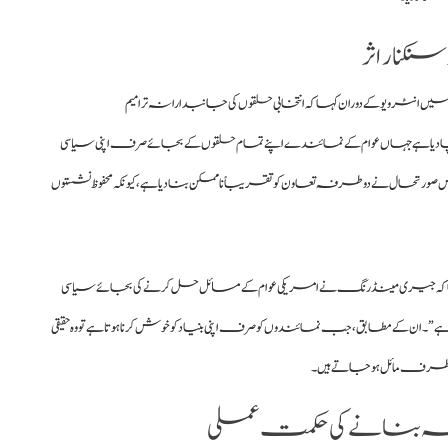
نار اثر
نٹرویو کے دوران کہا کہ انتخابی حلقوں کی جانبدارانہ ترامیم
م پر پہنچا دیا ہے جہاں عوام کے نمائندے اپنے تمام حلقوں کے بجائے صرف اپنی سیاسی
س صورتحال نے دو طرفہ تعاون کو تقریباً ناممکن بنا دیا ہے، کیونکہ محفوظ نشستوں
 جیری مینڈرنگ نے امریکی عوام کے مسائل حل کرنے کی بجائے سیاسی
 ہے”۔ ان کے مطابق، جب نمائندوں کو صرف اپنی بنیاد کو خوش کرنا ہوتا ہے تو وہ حقیقی
ی طرف مائل ہو جاتے ہیں۔