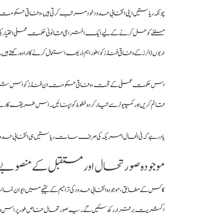
چونکہ ریاستیں اپنی انتخابی حدود خود مرتب کرتی ہیں، وفاقی حکومت 
اربوں ڈالرز کے وفاقی فنڈز کو بطور اہم ذریعہ استعمال کرنے کا ارادہ رکھتے ہیں۔
اس حکمت عملی کے تحت، وفاقی حکومت ان فنڈز کو اس شرط پر ریاستو
قائم کریں اور کمپیوٹر سے تیار کردہ خطوط کو اپنائیں۔ اس طریقہ کار 
یاد رہے کہ فی الحال امریکہ کی صرف سات ریاستیں ہی انتخابی حدود کی ترام
موجودہ صورتحال اور مستقبل کے منصوبے
کاکس کے مطابق، موجودہ انتخابی حدود کی ترامیم کے نتیجے میں ایوان نمائن
اکثریت برقرار رکھ سکیں گے۔ یہ صورتحال خاص طور پر اس وقت 