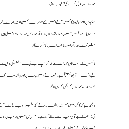
حدود تبدیل کرنے کی ترغیب دی۔
تاہم، "پرابلم سولوورز کاکس” نے اس کے خلاف عملی اقدامات ک
دے دیا ہے، جس میں متاثرہ ارکان اور دیگر قانون ساز شامل ہیں۔ ی
شرکت اور دیگر اصلاحات پر کام کرے گا۔
کاکس کے رہنماؤں کا ماننا ہے کہ اگرچہ یہ ایک "تکنیکی نوعیت 
لیے ایک اہم ترین چیلنج ہے۔ انہوں نے اس بات پر زور دیا کہ جب تک انت
طرفہ تعاون ممکن نہیں ہو گا۔
واضح رہے کہ کانگریس مین مائیک لالر نے بھی "فیئر میپ ایکٹ” کے ن
کی ترامیم کے لیے قومی معیارات طے کرنا ہے۔ اس بل میں درمیانی م
فراہم کرنے جیسی دفعات شامل ہیں۔