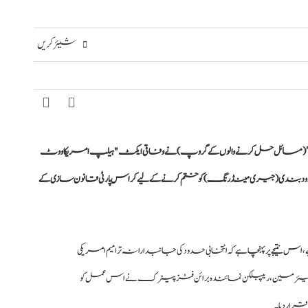
شیئر کریں
ز کاکس” (مسائل حل کرنے والوں کے گروپ) نے وفاقی ایکٹ "ہیلپ امریکا ووٹ
دارانہ حدود بندی (جیری مینڈرنگ) کو ختم کرنے کے لیے کراس پارٹی قانون سازی کے
،
اس نتیجے پر پہنچا
ہے کہ انتخابی حدود کی جانبدارانہ ترامیم امریکی
ئرمین، ریپبلکن نمائندہ برائن فٹزپیٹرک نے اس عمل کو
ار دیا۔