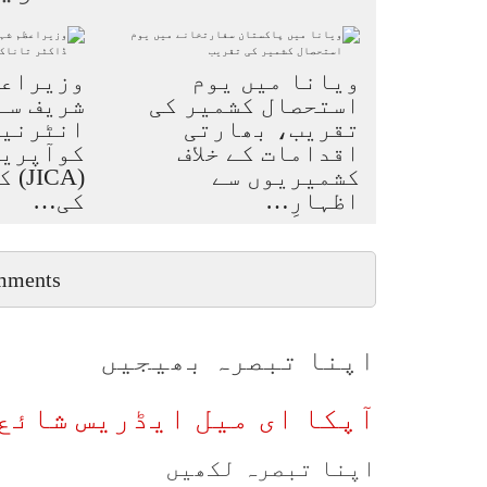
ویانا میں یوم
وزیراعظ
استحصال کشمیر کی
شریف سے
تقریب، بھارتی
انٹرنی
اقدامات کے خلاف
کوآپریش
کشمیریوں سے
اظہارِ…
کی…
mments
اپنا تبصرہ بھیجیں
آپکا ای میل ایڈریس شائع 
اپنا تبصرہ لکھیں