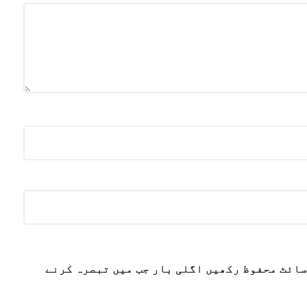
سائٹ محفوظ رکھیں اگلی بار جب میں تبصرہ کرنے