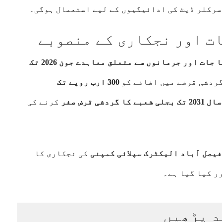
سرکلر ڈیٹ کی ادائیگیوں کے لیے استعمال ہوگی۔
ات اور نجکاری کے منصوبے
آئی پی پیز کے ساتھ بقایا جات اور جرمانوں سے متعلق معاہدے جون 2026 تک
300 ارب روپے تک
بے کا گردشی قرض صفر
کرنے کی
کی نجکاری کا
ر کیا گیا ہے۔
د پڑھیں