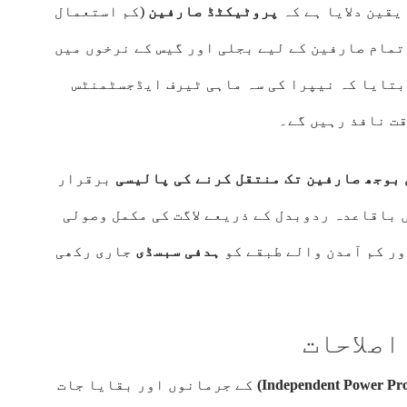
یقین دلایا ہے کہ
پروٹیکٹڈ صارفین
(کم استعمال
تمام صارفین کے لیے بجلی اور گیس کے نرخوں میں
بتایا کہ نیپرا کی سہ ماہی ٹیرف ایڈجسٹمنٹس
ت نافذ رہیں گے۔
بوجھ صارفین تک منتقل کرنے کی پالیسی
برقرار
 باقاعدہ ردوبدل کے ذریعے لاگت کی مکمل وصولی
ور کم آمدن والے طبقے کو
ہدفی سبسڈی
جاری رکھی
اصلاحات
کے جرمانوں اور بقایا جات