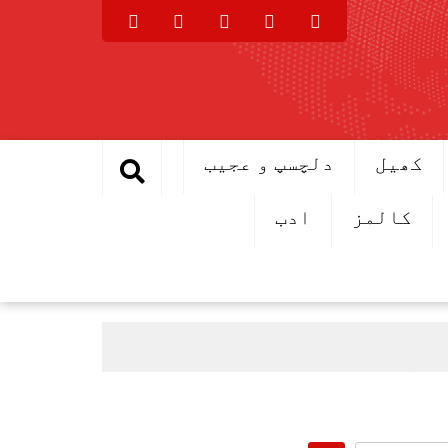
کھیل
دلچسپ و عجیب
کالمز
ادب