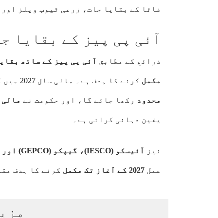
فاٹا کے بقایا جات، زرعی ٹیوب ویلز اور 
آئی پی پیز کے بقایا ج
ذرائع کے مطابق
مکمل
کرنے کا ہدف ہے۔ مالی سال 2027 میں گردشی قرضے میں اضافے کو
محدود
رکھا جائے گا، اور حکومت نے
مالی سال 2031 تک بجلی شع
یقین دہانی کرائی ہے۔
نیز
آئیسکو (IESCO)، گیپکو (GEPCO) اور فیصل آباد الیکٹرک سپلائی کمپنی
عمل
2027 کے آغاز تک مکمل
کرنے کا ہدف مقر
مزی