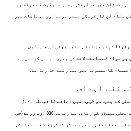
۔ پاکستان میں مسابقتی بجلی مارکیٹ کے قیام پر
لی نظام کی کارکردگی بہتر ہونے اور نقصانات میں
ع ڈیٹا
تیار کر لیا ہے اور بجلی کی طرح گیس
پر عوام کے سامنے لانے
کی یقین دہانی کرائی ہے۔
ے نئے اہداف
مکمل
830 ارب روپے (جی
مقرر کیا گیا ہے۔ یہ سبسڈی ڈسکوز، کے الیکٹرک،