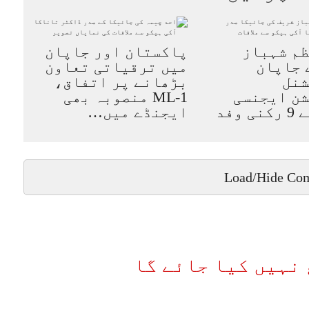
م شہباز
پاکستان اور جاپان
 جاپان
میں ترقیاتی تعاون
شنل
بڑھانے پر اتفاق،
ن ایجنسی
ML-1 منصوبہ بھی
(JICA) کے 9 رکنی وفد
ایجنڈے میں…
Load/Hide Co
نہیں کیا جائے گا