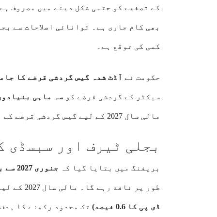
کے تصفیے کو حتمی شکل دینے میں مصروف ہے
بھی کام جاری ہے۔ توانائی اصلاحات سے بج
کمی کی توقع ہے۔
حکومت نے
آڈٹ شدہ گیس گردشی قرضے کا جام
سیکٹر کے گردشی قرضے کو
سہ ماہی بنیادوں 
مالی سال 2027 کے لیے گیس گردشی قرضے کے انتظام کا منصوبہ بھی تیار کیا جا رہا ہے۔
بجلی ٹیرف اور سبسڈی ک
بریفنگ میں بتایا گیا کہ
جنوری 2027 سے بجلی کے بنیادی ٹیرف میں اضافے کا فیصلہ
طور پر نافذ رہے گا۔ مالی سال 2027 کے لیے بجلی سبسڈی کو زیادہ سے زیادہ
ڈی پی کا 0.6 فیصد)
تک محدود رکھنے کا ہدف 