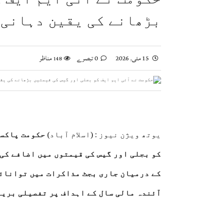
صومالی وزیر دفاع کا اعلیٰ عسکری قیادت سے ملاقا
بڑھانے کی یقین دہانی 
وزیراعظم شہباز شریف کا وفاقی وزارتوں اور ڈوی
بلاول بھٹو کا آزاد کشمیر انتخابات پر دھاندلی ک
ایران اور امریکہ کے درمیان ثالثی میں پاکستان 
15 مئی, 2026
0 تبصرے
مناظر
148
وزیراعظم شہباز شریف کی ملک ظہیر اقبال چنڑ سے 
یوتھ ویژن نیوز :
(اسلام آباد)
حکومت پاکست
کو بجلی اور گیس کی قیمتوں میں اضافے کی 
کے درمیان جاری بجٹ مذاکرات میں توانائی
آئندہ مالی سال کے اہداف پر تفصیلی بریف