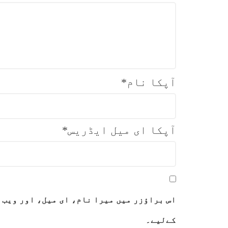
آپکا نام
*
آپکا ای میل ایڈریس
*
اس براؤزر میں میرا نام، ای میل، اور ویب 
کےلیے۔