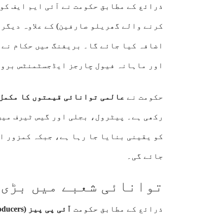
ذرائع
کے مطابق حکومت نے آئی ایم ایف کو 
کرنے والے گھریلو صارفین) کے علاوہ دیگر 
اضافہ کیا جائے گا۔ بریفنگ میں حکام نے 
اور ماہانہ فیول چارجز ایڈجسٹمنٹس بروق
حکومت نے
عالمی توانائی قیمتوں کا مکمل 
رکھی ہے۔ پیٹرول، بجلی اور گیس ٹیرف میں
کو یقینی بنایا جا رہا ہے، جبکہ کمزور ا
جائے گی۔
توانائی شعبے میں بڑی 
ذرائع کے مطابق
حکومت
آئی پی پیز (Independent Power Producers)