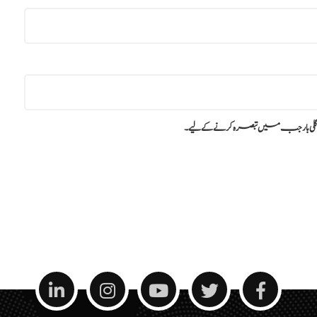
گلی بار جب میں تبصرہ کرنے کےلیے۔