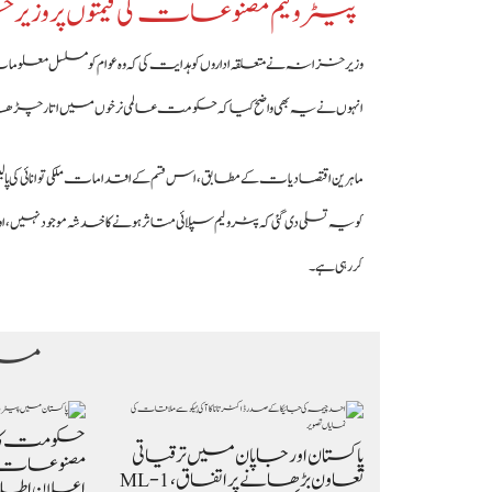
پیٹرولیم مصنوعات کی قیمتوں پر وزی
وزیر خزانہ نے متعلقہ اداروں کو ہدایت کی کہ وہ عوام کو مسلسل مع
انہوں نے یہ بھی واضح کیا کہ حکومت عالمی نرخوں میں اتار چڑھاؤ کے ا
ماہرین اقتصادیات کے مطابق، اس قسم کے اقدامات ملکی توانائی کی پا
کو یہ تسلی دی گئی کہ پٹرولیم سپلائی متاثر ہونے کا خدشہ موجود ن
کر رہی ہے۔
مزی
حکومت کا پ
پاکستان اور جاپان میں ترقیاتی
مصنوعات کی 
تعاون بڑھانے پر اتفاق، ML-1
اعلان اطلاق 7 اگست