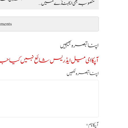
منصوبہ بھی ایجنڈے میں…
ments
اپنا تبصرہ بھیجیں
آپکا ای میل ایڈریس شائع نہیں کیا جائ
اپنا تبصرہ لکھیں
آپکا نام
*