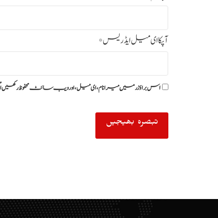
آپکا ای میل ایڈریس
*
اس براؤزر میں میرا نام، ای میل، اور ویب سائٹ محفوظ رکھیں ا