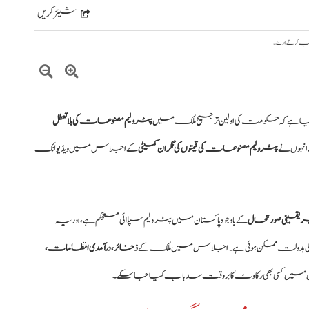
شیئر کریں
کیا ہے کہ حکومت کی اولین ترجیح ملک میں
پٹرولیم مصنوعات کی بلا تعطل
ت انہوں نے
پٹرولیم مصنوعات کی قیمتوں کی نگران کمیٹی
کے اجلاس میں ویڈیو لنک
 یقینی صورتحال
کے باوجود پاکستان میں پٹرولیم سپلائی مستحکم ہے، اور یہ
ابطے کی بدولت ممکن ہوئی ہے۔ اجلاس میں ملک کے
ذخائر، درآمدی انتظامات،
ہ مستقبل میں کسی بھی رکاوٹ کا بروقت سدباب کیا جا سکے۔