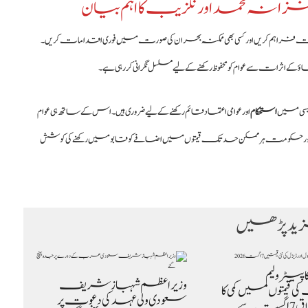
ر خزانہ محمد اورنگزیب کا اہم بیان
لومات فراہم کریں اور کسی بھی ممکنہ بحران کی صورت میں فوری اقدامات کریں۔
ثرات سے عوام کو محفوظ رکھنے کے لیے مسلسل نگرانی کر رہی ہے۔
لیسی میں
استحکام
اور عوامی اعتماد قائم رکھنے کے لیے ضروری ہیں۔ اس کے ساتھ ہی عوام
ہیں، اور حکومت ہر ممکن حد تک قیمتوں میں اضافے کو قابو میں رکھنے کی کوشش
د پڑھیں
یٹرولیم
وزیراعظم شہباز شریف
قیمتوں میں کمی کا
سعودی ولی عہد کی دعوت پر
 سے…