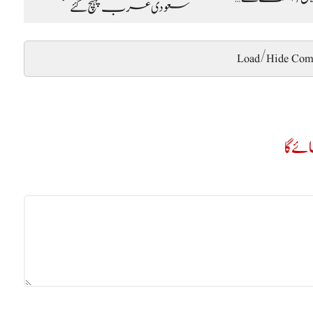
سعودی عرب پہنچ گئے
Load/Hide Com
ے گا