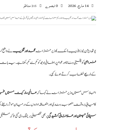
14 مارچ, 2026
0 تبصرے
مناظر
215
یوتھ ویژن نیوز
:(ویب ڈسک)
وزیر خزانہ
محمد اورنگزیب
نے واضح 
فراہمی
کو یقینی بنانا اور عوام پر اضافی بوجھ کو کم سے کم رکھنا ہے۔ یہ با
کے ذریعے خطاب کرتے ہوئے کہی۔
اجلاس میں وزیر خزانہ نے کہا کہ
عالمی مارکیٹ میں غیر
کامیابی بروقت منصوبہ بندی اور متعلقہ اداروں کے درمیان موثر ر
سپلائی چین اور علاقائی کشیدگی
پر بھی تفصیلی بریفنگ دی گئی تاک