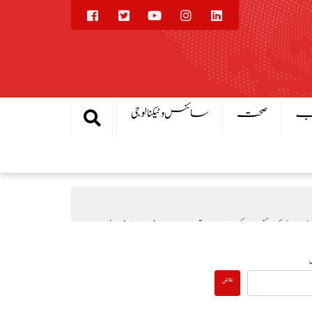
یب
صحت
سائنس و ٹیکنالوجی
یال
بادلہ خیال
عالمی منڈی میں تیل سستا، پاکستان میں پیٹرول مہنگا کیوں؟
تلاش