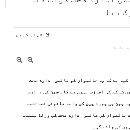
اقدامات کے خلاف کشمیریوں سے اظہارِ یکجہتی
ک دیا
 مشرق وسطیٰ پر اہم تبادلہ خیال
9 لاکھ سے زائد بھارتی فوج کشمیری عوام پر مظالم ڈھا رہی ہے، عاصم افتخار
ت، دفاعی تعاون بڑھانے پر اتفاق
عالمی منڈی میں تیل سستا، 
شیئر کریں
 کیا ہے کہ وہ تائیوان کو عالمی ادارۂ صحت
ں شرکت کی اجازت نہیں دے گا۔ چین کی وزارت
ہ چین ہی پورے چین کی واحد قانونی نمائندہ
ت تائیوان کی عالمی ادارۂ صحت کی ورلڈ ہیلتھ
یں کی جائے گی۔