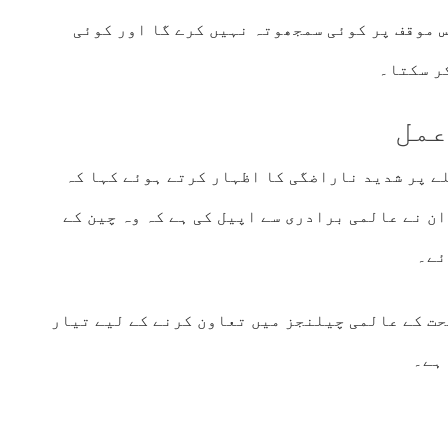
س موقف پر کوئی سمجھوتہ نہیں کرے گا اور کوئی
ر سکتا۔
عمل
ے پر شدید ناراضگی کا اظہار کرتے ہوئے کہا کہ
ان نے عالمی برادری سے اپیل کی ہے کہ وہ چین کے
ئے۔
حت کے عالمی چیلنجز میں تعاون کرنے کے لیے تیار
 ہے۔