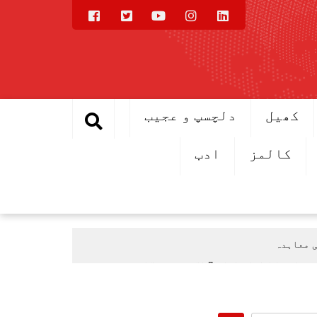
کھیل
دلچسپ و عجیب
کالمز
ادب
ی معاہدہ
اعلان اطلاق 7 اگست سے ہوگا