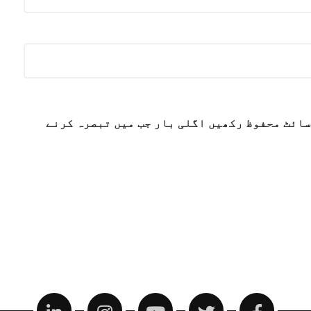
سائٹ محفوظ رکھیں اگلی بار جب میں تبصرہ کرنے