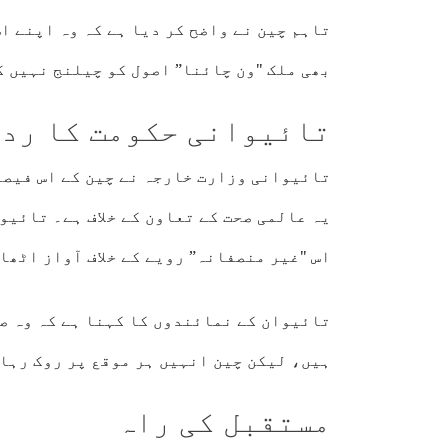
تاہم چین نے واضح کر دیا ہے کہ وہ اپنے ا
بھی ملک "ون چائنا” اصول کو چیلنج نہیں ک
تائیوانی حکومت کا رد
تائیوانی وزارت خارجہ نے چین کے اس فیصل
یہ عالمی صحت کے تعاون کے خلاف ہے۔ تائیو
اس "غیر منصفانہ” رویے کے خلاف آواز اٹھا
تائیوان کے نمائندوں کا کہنا ہے کہ وہ ص
ہیں، لیکن چین انہیں ہر موقع پر روک رہا
مستقبل کی راہ