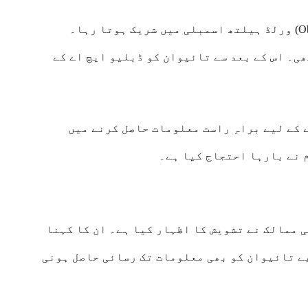
بطور مبصر (Observer) ورلڈ ہیلتھ اسمبلی میں شریک ہوتا رہا۔
ھی۔ اس کے بعد سے تائیوان کو ڈبلیو ایچ اے کے
 کے لیے براہِ راست معلومات حاصل کرنے میں
 نے بارہا احتجاج کیا ہے۔
 ممالک نے تشویش کا اظہار کیا ہے۔ ان کا کہنا
یے تائیوان کو بھی معلومات تک رسائی حاصل ہونی