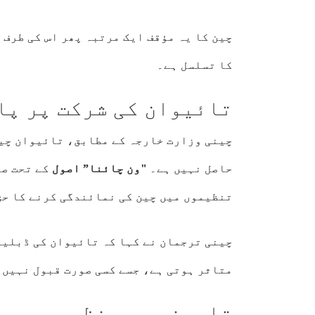
چین کا یہ مؤقف ایک مرتبہ پھر اس کی طرف 
کا تسلسل ہے۔
تائیوان کی شرکت پر پا
چینی وزارت خارجہ کے مطابق، تائیوان چین
حاصل نہیں ہے۔
"ون چائنا” اصول
کے تحت صر
تنظیموں میں چین کی نمائندگی کرنے کا حق
چینی ترجمان نے کہا کہ تائیوان کی ڈبلیو
متاثر ہوتی ہے، جسے کسی صورت قبول نہیں 
تاریخی پس منظر