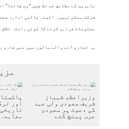
ماہرین کے مطابق جب تک چین "ون چائنا” اص
شرکت ممکن نہیں۔ البتہ عالمی ادارۂ صحت 
معلومات فراہم کرنے کا کوئی راستہ تلاش ک
یہ تنازع آنے والے سالوں میں بھی جاری ر
مزی
وزیراعظم شہباز
پاکستان
شریف سعودی ولی عہد
اور ترک
کی دعوت پر سعودی
تاریخی 
عرب پہنچ گئے
معاہدہ