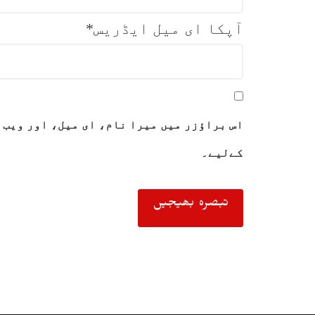
آپکا ای میل ایڈریس
*
اس براؤزر میں میرا نام، ای میل، اور ویب 
کےلیے۔