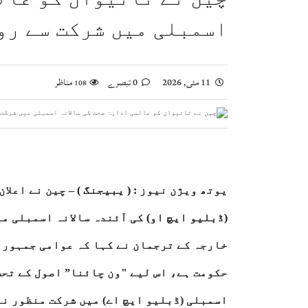
ویانا میں یوم استحصال کشمیر کی تقریب، بھارتی 
اسمبلی میں شرکت سے رو
اسحاق ڈار کی شاہ عبداللہ سے ملاقات، فلسطین اور
صومالی وزیر دفاع کا اعلیٰ عسکری قیادت سے ملاقا
11 مئی, 2026
0 تبصرے
مناظر
108
یوتھ ویژن نیوز :
( ی
بیجنگ
)
– چین نے اعلان
(ڈبلیو ایچ او)
کی آئندہ سالانہ اسمبلی می
خارجہ کے ترجمان نے کہا کہ عوامی جمہوری
حکومت ہے، اس لیے "ون چائنا” اصول کے تح
اسمبلی (ڈبلیو ایچ اے) میں شرکت منظور نہ