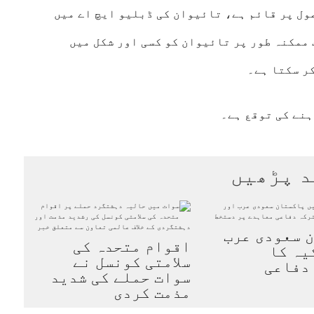
ول پر قائم ہے، تائیوان کی ڈبلیو ایچ اے میں
ممکنہ طور پر تائیوان کو کسی اور شکل میں
ر سکتا ہے۔
ہنے کی توقع ہے۔
د پڑھیں
 سعودی عرب
اقوام متحدہ کی
یہ کا
سلامتی کونسل نے
دفاعی
سوات حملے کی شدید
مذمت کردی