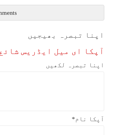
mments
اپنا تبصرہ بھیجیں
آپکا ای میل ایڈریس شائع 
اپنا تبصرہ لکھیں
آپکا نام
*