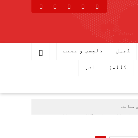
کھیل
دلچسپ و عجیب
کالمز
ادب
ی معاہدہ
اعلان اطلاق 7 اگست سے ہوگا