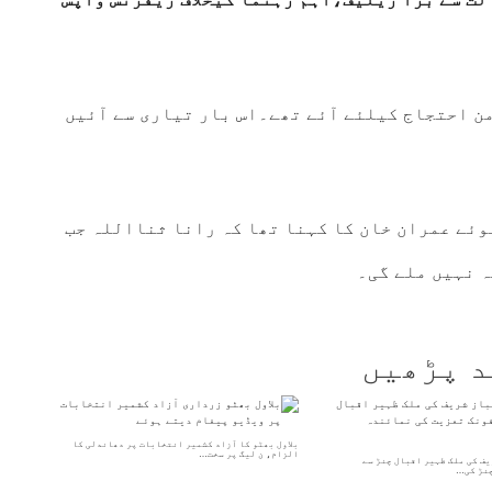
امن احتجاج کیلئے آئے تھے۔اس بار تیاری سے آئیں
ئے عمران خان کا کہنا تھا کہ رانا ثنااللہ جب
ہ نہیں ملے گی۔
د پڑھیں
بلاول بھٹو کا آزاد کشمیر انتخابات پر دھاندلی کا
الزام، ن لیگ پر سخت…
ف کی ملک ظہیر اقبال چنڑ سے
چنڑ کی…