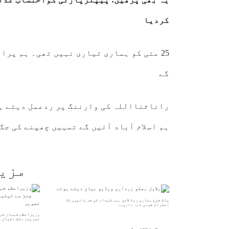
کردیا
25 مئی کو ہماری تیاری نہیں تھی۔ ہم پر
گے
راناثنااللہ کی وارننگ پر ردعمل دیتے ہو
ہم اسلام آباد آئیں گے تمہیں چھپنے کی جگ
مزی
پاک فوج ہماری ریڈ لائن ہے، شہداء کی قربانیوں کا
احترام قومی ذمہ داری…
وزیراعظم شہباز شری
تعزیت، ملک اقبال 