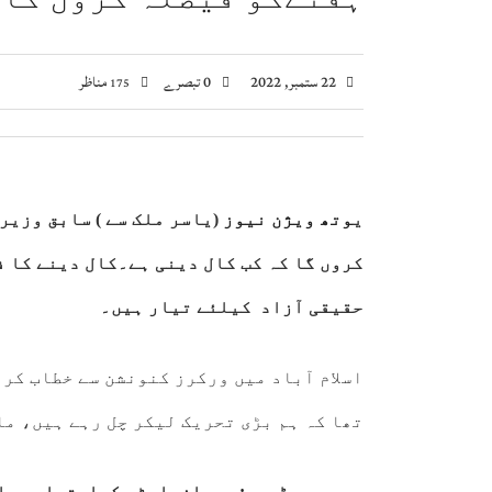
ویانا میں یوم استحصال کشمیر کی تقریب، بھارتی 
اسحاق ڈار کی شاہ عبداللہ سے ملاقات، فلسطین اور
22 ستمبر, 2022
0 تبصرے
مناظر
175
صومالی وزیر دفاع کا اعلیٰ عسکری قیادت سے ملاقا
ی
وتھ ویژن نیوز
(یاسر ملک سے ) سابق وزی
کروں گا کہ کب کال دینی ہے۔کال دینے کا ف
حقیقی آزاد کیلئے تیار ہیں۔
اسلام آباد میں ورکرز کنونشن سے خطاب کر
تھا کہ ہم بڑی تحریک لیکر چل رہے ہیں، م
یہ بھی پڑھیں: پیپلزپارٹی کواحتساب عدال