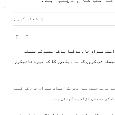
اقدامات کے خلاف کشمیریوں سے اظہارِ یکجہتی
 مشرق وسطیٰ پر اہم تبادلہ خیال
9 لاکھ سے زائد بھارتی فوج کشمیری عوام پر مظالم ڈھا رہی ہے، عاصم افتخار
شیئر کریں
ت، دفاعی تعاون بڑھانے پر اتفاق
عالمی منڈی میں تیل سستا، 
راعظم
عمران خان
نے کہا ہے کہ ہفتے کو فیصلہ
یصلہ تب کروں گا جب دیکھوں گا کہ میرے ٹائیگرز
تے ہوئے چیئرمین تحریک انصاف
عمران خان
کا کہنا
لک کو حقیقی آزادی دلوانی ہے۔
ت سے بڑا ریلیف،اہم رہنما کیخلاف ریفرنس واپس