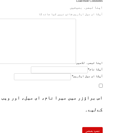
Load/Hide Comments
اپنا تبصرہ بھیجیں
آپکا ای میل ایڈریس شائع نہیں کیا جائے گا
اپنا تبصرہ لکھیں
آپکا نام
*
آپکا ای میل ایڈریس
*
اس براؤزر میں میرا نام، ای میل، اور ویب 
کےلیے۔