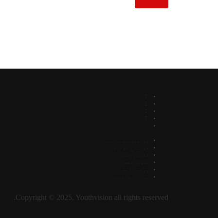
پرائیویسی پالیسی
قوائد و ضوابط
کاپی رائٹس
نمونہ صفحہ
ہم سے رابطہ
ہمارے بارے میں
Copyright © 2025, Youthvision all rights reserved.