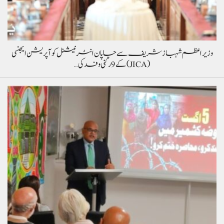
وزیراعظم شہباز شریف سے جاپان انٹرنیشنل کوآپریشن ایجنسی
(JICA) کے 9 رکنی وفد کی…