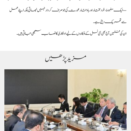
— ایک مضبوط، خودمختار اور باوقار عورت کی جو صرف کردار نہیں نبھاتی بلکہ اپنے عمل
سے تحریک دیتی ہے۔
ان کی فلمیں آج بھی نئی نسل کے فنکاروں کے لیے اداکاری کا نصاب سمجھی جاتی ہیں۔
مزید پڑھیں