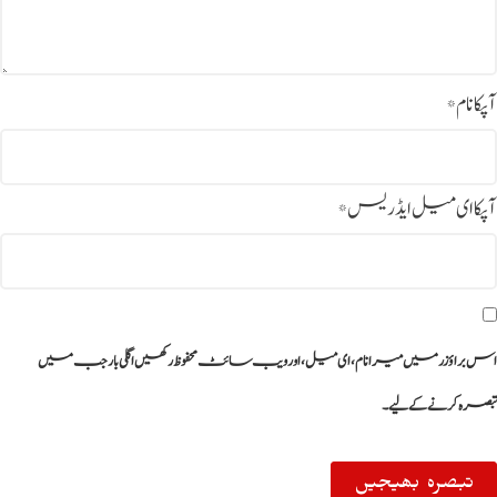
آپکا نام
*
آپکا ای میل ایڈریس
*
اس براؤزر میں میرا نام، ای میل، اور ویب سائٹ محفوظ رکھیں اگلی بار جب میں
تبصرہ کرنے کےلیے۔