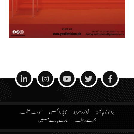
پرائیویسی پالیسی
قوائد و ضوابط
کاپی رائٹس
نمونہ صفحہ
ہم سے رابطہ
ہمارے بارے میں