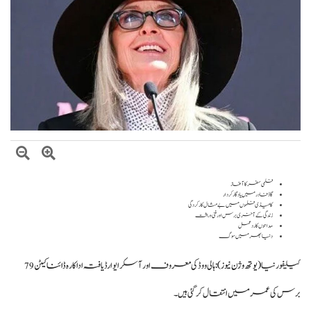
بلاول بھٹو کا آزاد کشمیر انتخابات پر دھاندلی کا الزام، ن لیگ پر سخت تنقید
ایران اور امریکہ کے درمیان ثالثی میں پاکستان کا اہم کردار، ایرانی ترجمان اسماعیل
بقائی کا دعویٰ
وزیراعظم شہباز شریف کی ملک ظہیر اقبال چنڑ سے تعزیت، ملک اقبال چنڑ
کی خدمات کو خراجِ عقیدت
فلمی سفر کا آغاز
گاڈ فادر میں یادگار کردار
کامیڈی فلموں میں بے مثال کارکردگی
زندگی کے آخری برس اور فنی وراثت
مداحوں کا ردعمل
دنیا بھر میں سوگ
کیلیفورنیا
(یو تھ وژن نیوز)
: ہالی ووڈ کی معروف اور آسکر ایوارڈ یافتہ اداکارہ
ڈائنا کیٹن
79
برس کی عمر میں انتقال کر گئی ہیں۔