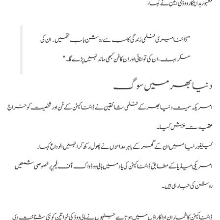
مشہور ہدایتکار ووڈی ایلن نے کہا،
”ڈائنا میری فلمی زندگی کا سب سے روشن باب تھیں۔ ان کی
مسکراہٹ، ان کی توانائی اور ان کا فن کبھی ماند نہیں پڑے گا۔“
دنیا بھر میں سوگ
امریکہ سمیت دنیا بھر کے فلمی شائقین نے ڈائنا کیٹن کے فن اور شخصیت کو خراج
عقیدت پیش کیا۔
کیلیفورنیا میں ان کے گھر کے باہر مداحوں نے پھول رکھ کر انہیں الوداع کہا۔
امریکی میڈیا کے مطابق ڈائنا کیٹن کی یاد میں ہالی ووڈ واک آف فیم پر خصوصی شمعیں
روشن کی جا رہی ہیں۔
ڈائنا کیٹن کا شمار ان اداکاراؤں میں ہوتا ہے جنہوں نے ہالی ووڈ کی خواتین کو نئی شناخت دی