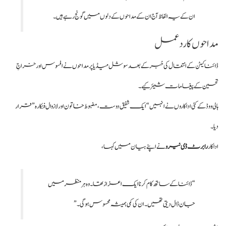
ان کے یہ الفاظ آج ان کے مداحوں کے دلوں میں گونج رہے ہیں۔
مداحوں کا ردعمل
ڈائنا کیٹن کے انتقال کی خبر کے بعد سوشل میڈیا پر مداحوں نے افسوس اور خراجِ
تحسین کے پیغامات شیئر کیے۔
ہالی ووڈ کے کئی اداکاروں نے انہیں “ایک شفیق دوست، مضبوط خاتون اور لازوال فنکارہ” قرار
دیا۔
اداکار
رابرٹ ڈی نیرو
نے اپنے بیان میں کہا،
“ڈائنا کے ساتھ کام کرنا ایک اعزاز تھا۔ وہ ہر منظر میں
جان ڈال دیتی تھیں۔ ان کی کمی ہمیشہ محسوس ہوگی۔”