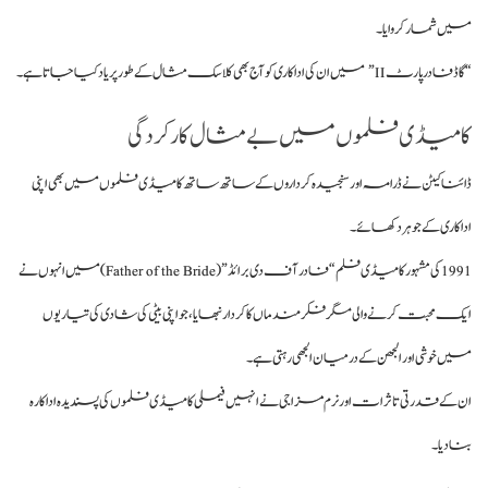
میں شمار کروایا۔
“گاڈ فادر پارٹ II” میں ان کی اداکاری کو آج بھی کلاسک مثال کے طور پر یاد کیا جاتا ہے۔
کامیڈی فلموں میں بے مثال کارکردگی
ڈائنا کیٹن نے ڈرامہ اور سنجیدہ کرداروں کے ساتھ ساتھ کامیڈی فلموں میں بھی اپنی
اداکاری کے جوہر دکھائے۔
1991 کی مشہور کامیڈی فلم “فادر آف دی برائڈ” (Father of the Bride) میں انہوں نے
ایک محبت کرنے والی مگر فکرمند ماں کا کردار نبھایا، جو اپنی بیٹی کی شادی کی تیاریوں
میں خوشی اور الجھن کے درمیان الجھی رہتی ہے۔
ان کے قدرتی تاثرات اور نرم مزاجی نے انہیں فیملی کامیڈی فلموں کی پسندیدہ اداکارہ
بنا دیا۔