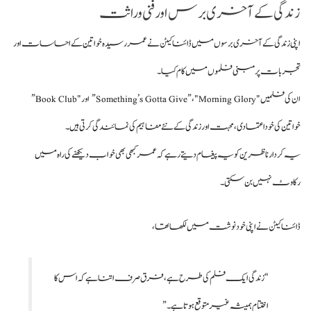
زندگی کے آخری برس اور فنی وراثت
اپنی زندگی کے آخری برسوں میں ڈائنا کیٹن نے عمر رسیدہ خواتین کے احساسات اور
تجربات پر مبنی فلموں میں کام کیا۔
ان کی فلمیں "Something’s Gotta Give”، "Morning Glory” اور "Book Club”
خواتین کی خوداعتمادی، محبت اور زندگی کے نئے مفاہیم کی نمائندگی کرتی ہیں۔
یہ کردار ناظرین کو یہ پیغام دیتے رہے کہ عمر کبھی بھی خواب دیکھنے کی راہ میں
رکاوٹ نہیں بن سکتی۔
ڈائنا کیٹن نے اپنی خودنوشت میں لکھا تھا،
“زندگی ایک فلم کی طرح ہے، فرق صرف اتنا ہے کہ اس کا
اختتام ہمیشہ غیر متوقع ہوتا ہے۔”