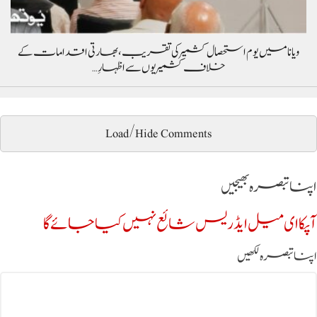
ویانا میں یوم استحصال کشمیر کی تقریب، بھارتی اقدامات کے
خلاف کشمیریوں سے اظہارِ…
Load/Hide Comments
اپنا تبصرہ بھیجیں
آپکا ای میل ایڈریس شائع نہیں کیا جائے گا
اپنا تبصرہ لکھیں