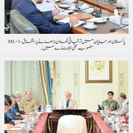
پاکستان اور جاپان میں ترقیاتی تعاون بڑھانے پر اتفاق، ML-1
منصوبہ بھی ایجنڈے میں…