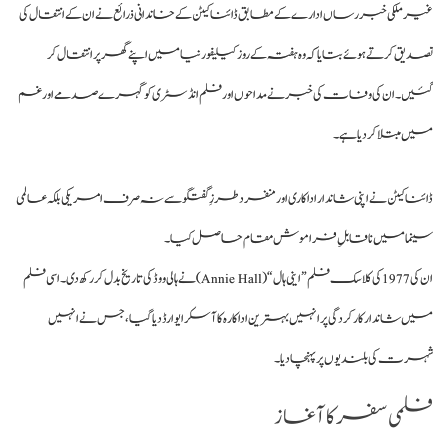
غیر ملکی خبر رساں ادارے کے مطابق ڈائنا کیٹن کے خاندانی ذرائع نے ان کے انتقال کی
تصدیق کرتے ہوئے بتایا کہ وہ ہفتہ کے روز کیلیفورنیا میں اپنے گھر پر انتقال کر
گئیں۔ ان کی وفات کی خبر نے مداحوں اور فلم انڈسٹری کو گہرے صدمے اور غم
میں مبتلا کر دیا ہے۔
ڈائنا کیٹن نے اپنی شاندار اداکاری اور منفرد طرزِ گفتگو سے نہ صرف امریکی بلکہ عالمی
سینما میں نا قابلِ فراموش مقام حاصل کیا۔
ان کی 1977 کی کلاسک فلم ”اینی ہال “(Annie Hall) نے ہالی ووڈ کی تاریخ بدل کر رکھ دی۔ اسی فلم
میں شاندار کارکردگی پر انہیں بہترین اداکارہ کا آسکر ایوارڈ دیا گیا، جس نے انہیں
شہرت کی بلندیوں پر پہنچا دیا۔
فلمی سفر کا آغاز