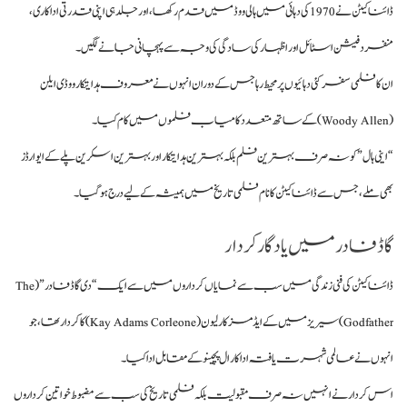
ڈائنا کیٹن نے 1970 کی دہائی میں ہالی ووڈ میں قدم رکھا، اور جلد ہی اپنی قدرتی اداکاری،
منفرد فیشن اسٹائل اور اظہار کی سادگی کی وجہ سے پہچانی جانے لگیں۔
ان کا فلمی سفر کئی دہائیوں پر محیط رہا جس کے دوران انہوں نے معروف ہدایتکار ووڈی ایلن
(Woody Allen) کے ساتھ متعدد کامیاب فلموں میں کام کیا۔
“اینی ہال” کو نہ صرف بہترین فلم بلکہ بہترین ہدایتکار اور بہترین اسکرین پلے کے ایوارڈز
بھی ملے، جس سے ڈائنا کیٹن کا نام فلمی تاریخ میں ہمیشہ کے لیے درج ہو گیا۔
گاڈ فادر میں یادگار کردار
ڈائنا کیٹن کی فنی زندگی میں سب سے نمایاں کرداروں میں سے ایک “دی گاڈ فادر” (The
Godfather) سیریز میں کے ایڈمز کارلیون (Kay Adams Corleone) کا کردار تھا، جو
انہوں نے عالمی شہرت یافتہ اداکار ال پچینو کے مقابل ادا کیا۔
اس کردار نے انہیں نہ صرف مقبولیت بلکہ فلمی تاریخ کی سب سے مضبوط خواتین کرداروں