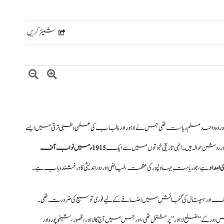
شیئر کریں
 وہ واحد مسلم ریاست تھی جس نے لاہور اور پنجاب کی علمی و طبی ترقی میں ایسے
 روشن حوالہ ہیں۔ انہی تاریخی ثبوتوں میں سے ایک
1915ء میں نواب آف
 امداد
ہے، جو ریاستِ بہاولپور کی عظمت، فیاضی اور دوراندیشی کا درخشندہ باب ہے۔
 ٹریننگ اور ہسپتال کی گنجائش میں اضافے کے لیے فوری توسیع کی ضرورت تھی۔
‘ضلع لاہور’’ پر مشتمل تھی، اور جس میں آج کا لاہور، قصور، شیخوپورہ اور