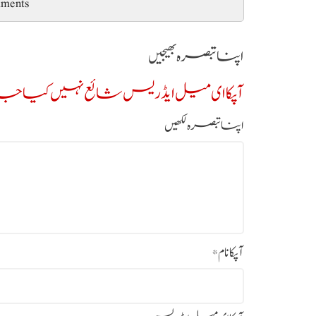
ments
اپنا تبصرہ بھیجیں
آپکا ای میل ایڈریس شائع نہیں کیا جائ
اپنا تبصرہ لکھیں
آپکا نام
*