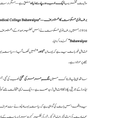
مالیت تقریباً
ایک ارب روپے سے زیادہ
بنتی ہے — مگر درست حس
برطانوی حکومت کا اعتراف — "King Edward Medical College Bahawalpur”
1916ء میں برطانوی حکومت نے اس خطیر امداد کے اعتراف میں کالج کے توسیعی بلاک پر
Bahawalpur”
کندہ کروایا۔
قابلِ غور بات یہ ہے کہ یہاں
“لاہور”
نہیں لکھا گیا — ریاستِ ب
حصے پر موجود ہے۔
ساتھ ہی پٹیالہ بلاک میں
سنگِ مرمر کی تختی
نصب کی گئی، ج
ایڈورڈ کے تاریخی ریکارڈ کا ناقابلِ تردید حصہ ہے — ایک ایسی حقیقت ج
یہ واقعہ اس بات کی گواہی ہے کہ ریاستِ بہاولپور نے نہ صرف لا
سخاوت کی مثالیں قائم کیں جن کی نظیر کسی دوسری ریاست کے ہاں ن