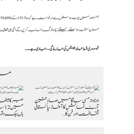
آخر میں چند دوستوں سے درخواست ہے کہ وہ 1915ء کے 150,000 روپے کی
مزید مستند ہوسکے۔ جتنے زیادہ لوگ حساب کریں گے اتنی ہی شفافی
تیسری قسط جلد پیش کی جائے گی — جاری ہے۔۔۔
مزی
اوٹاوا: مسی ساگا میں صادقین
صبر کا میٹھا
آرٹ نمائش کا آغاز، پاکستانی
میں
ثقافت اور فن کا…
ہاں بیک 