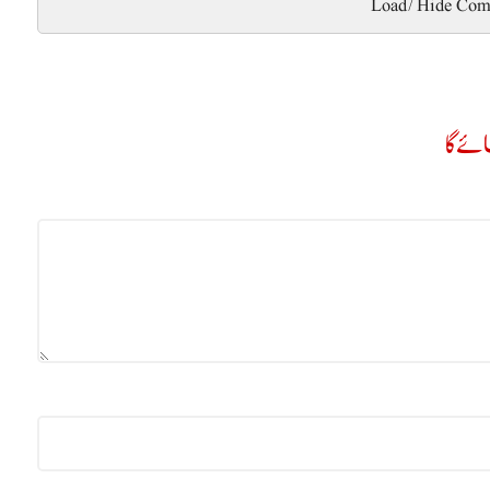
Load/Hide Com
ے گا