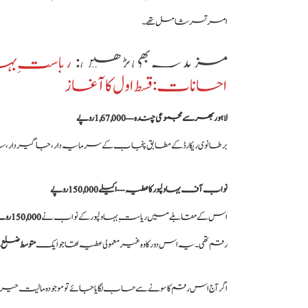
امرتسر شامل تھے۔
مزید یہ بھی پڑھیں :
ریاستِ بہاول
احسانات:قسط اول کا آغاز
لاہور بھر سے مجموعی چندہ — 1,67,000 روپے
برطانوی ریکارڈ کے مطابق پنجاب کے سرمایہ دار، جاگیردار، 
نواب آف بہاولپور کا عطیہ — اکیلے 150,000 روپے
اس کے مقابلے میں ریاستِ بہاولپور کے نواب نے
150,000 روپے
رقم تھی۔ یہ اس دور کا وہ غیر معمولی عطیہ تھا جو ایک
متوسط ضلع
اگر آج اس رقم کا سونے سے حساب لگایا جائے تو موجودہ مالیت حیرا