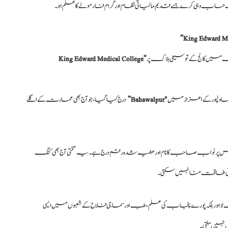
اب وہی کرے جسے قدیم مالیاتی نظام اور گرام فارمولے کا علم ہو۔
“King Edward Medical College
ہاولپور کے اعزاز میں
"Bahawalpur”
درج کیا گیا، جو آج بھی عمارت کے اگلے
س پر نواب صاحب کا نام اور عطیہ شدہ رقم درج ہے۔ یہ تختی آج بھی کنگ
سے کوئی طاقت مٹا نہیں سکتی۔
ہور بلکہ پورے پنجاب کی علم، طب اور سماجی فلاح کے شعبوں میں ایسی
ہیں ملتی۔