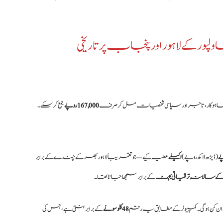
پور کے لاہور اور پنجاب پر تاریخی
ساہوکار، تاجر اور سیاسی شخصیات مل کر صرف
167,000 روپے
جمع کرسکے۔
(ڈیڑھ لاکھ روپے)
اکیلے
عطیہ کیے — جو تقریباً لاہور بھر کے چندے کے برابر
 کے سالانہ ترقیاتی بجٹ
کے برابر سمجھا جاتا تھا۔
ن کن ہوگی۔ کمپیوٹر کے مطابق یہ رقم
48 کلو سونے
کے برابر بنتی ہے، جس کی