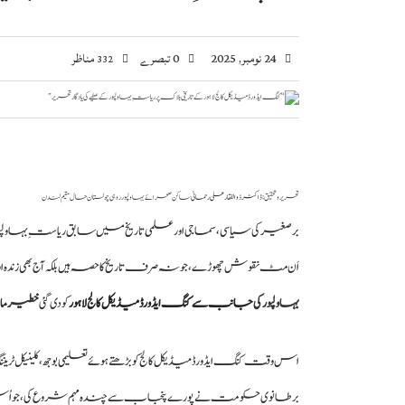
24 نومبر, 2025
0 تبصرے
مناظر
332
تحریر و تحقیق:
ڈاکٹر ذوالفقار علی رحمانی
ساکن صحرائے بہاولپور روہی چولستان حال مقیم لندن
برصغیر کی سیاسی، سماجی اور علمی تاریخ میں سابق ریاستِ بہاولپور
اَن مٹ نقوش چھوڑے، جو نہ صرف تاریخ کا حصہ ہیں بلکہ آج بھی زندہ اور
بہاولپور کی
جانب سے کنگ ایڈورڈ میڈیکل کالج لاہور
کو دی گئی
خطیر مالی
اس وقت کنگ ایڈورڈ میڈیکل کالج کو بڑھتے ہوئے تعلیمی بوجھ، کلینیکل
برطانوی حکومت نے پورے پنجاب سے چندہ مہم شروع کی، جو اُس دور کے ‘