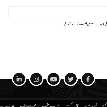
گلی بار جب میں تبصرہ کرنے کےلیے۔
الیسی
قوائد و ضوابط
کاپی رائٹس
نمونہ صفحہ
ہم سے رابطہ
ہمارے بار