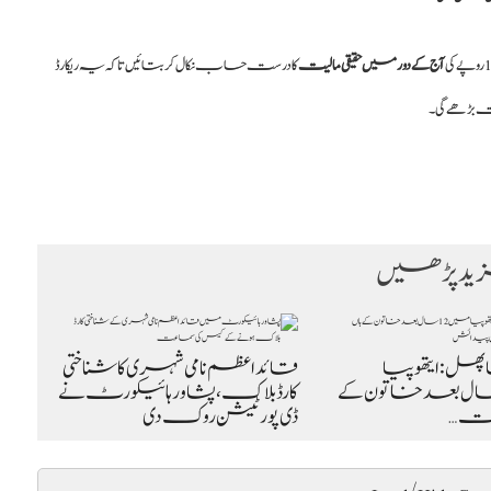
آج کے دور میں حقیقی مالیت
کا درست حساب نکال کر بتائیں تاکہ یہ ریکارڈ
ت بڑھے گی۔
د پڑھیں
 پھل: ایتھوپیا
قائداعظم نامی شہری کا شناختی
 12 سال بعد خاتون کے
کارڈ بلاک، پشاور ہائیکورٹ نے
وقت…
ڈی پورٹیشن روک دی