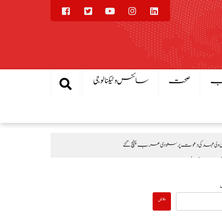
یب
صحت
سائنس و ٹیکنالوجی
ی عہد کی دعوت پر سعودی عرب پہنچ گئے
 تقریب، بھارتی اقدامات کے خلاف کشمیریوں سے اظہارِ یکجہتی
تلاش