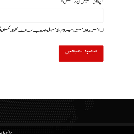
آپکا ای میل ایڈریس
*
اس براؤزر میں میرا نام، ای میل، اور ویب سائٹ محفوظ رکھیں ا
پرائیویسی پ