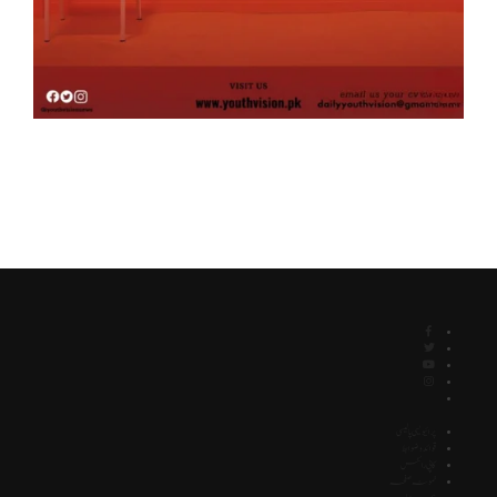
پرائیویسی پالیسی
قوائد و ضوابط
کاپی رائٹس
نمونہ صفحہ