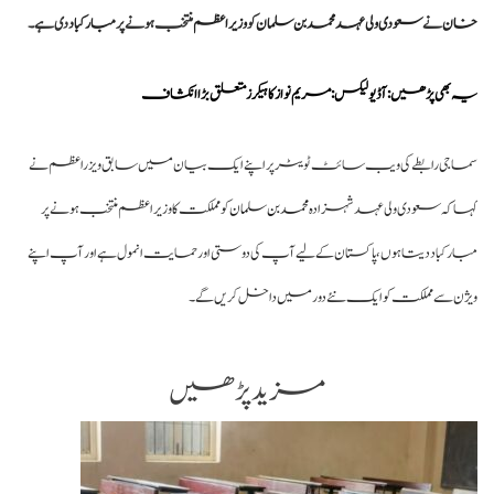
صومالی وزیر دفاع کا اعلیٰ عسکری قیادت سے ملاقات، دفاعی تعاون بڑھانے پر
ان
نے
سعودی ولی عہد
محمد بن سلمان
کو
وزیراعظم
منتخب ہونے پر
مبارکباد
دی ہے۔
اتفاق
 بھی پڑھیں: آڈیو لیکس:مریم نوازکا ہیکرز متعلق بڑا انکشاف
اجی رابطے کی ویب سائٹ ٹویٹر پر اپنے ایک بیان میں سابق ویزراعظم نے
ا کہ سعودی ولی عہد شہزادہ
محمد بن سلمان
کو مملکت کا وزیراعظم منتخب ہونے پر
ارکباد دیتا ہوں، پاکستان کے لیے آپ کی دوستی اور حمایت انمول ہے اور آپ اپنے
ژن سے مملکت کو ایک نئے دور میں داخل کریں گے۔
مزید پڑھیں