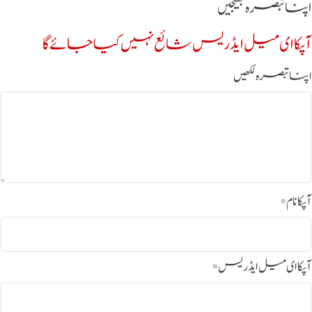
اپنا تبصرہ بھیجیں
آپکا ای میل ایڈریس شائع نہیں کیا جائے گا
اپنا تبصرہ لکھیں
آپکا نام
*
آپکا ای میل ایڈریس
*