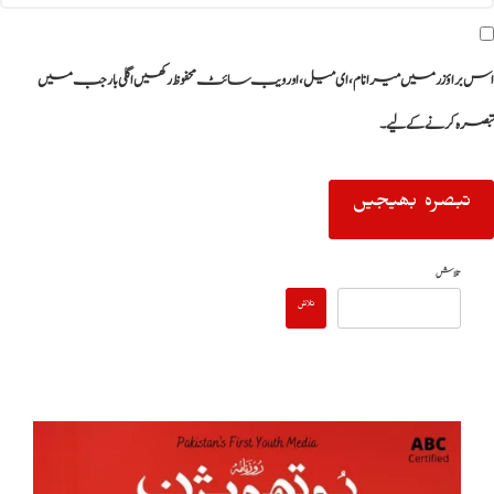
اس براؤزر میں میرا نام، ای میل، اور ویب سائٹ محفوظ رکھیں اگلی بار جب میں
تبصرہ کرنے کےلیے۔
تلاش
تلاش