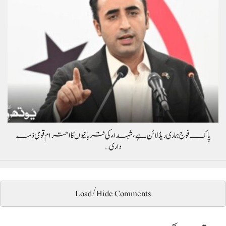
پاک فوج ہماری ریڈ لائن ہے، شہداء کی قربانیوں کا احترام قومی ذمہ
داری…
Load/Hide Comments