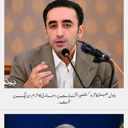
بلاول بھٹو کا آزاد کشمیر انتخابات پر دھاندلی کا الزام، ن لیگ پر
سخت…