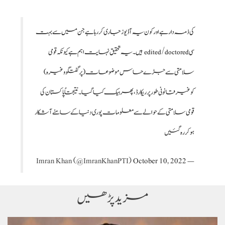
کی ذمہ دارہےاور کون یہ آڈیوز جاری کررہاہے جن میں سےبہت
سیedited/doctored ہیں۔یہ تحقیق نہایت اہم ہےکیونکہ قومی
سلامتی سےجڑےحساس موضوعات(پرگفتگو وغیرہ)
کوغیرقانونی طور پر ریکارڈ،پھر ہیک کیاگیا۔نتیجتاًپاکستان کی
قومی سلامتی کےحوالے سےمعلومات پوری دنیاکےسامنےآشکار
ہوکر رہ گئیں
October 10, 2022
— Imran Khan (@ImranKhanPTI)
مزید پڑھیں