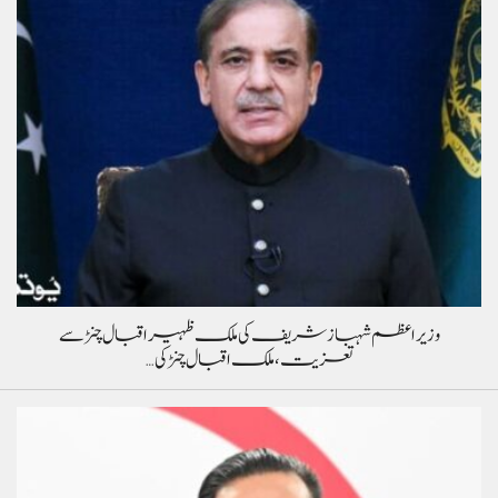
وزیراعظم شہباز شریف کی ملک ظہیر اقبال چنڑ سے
تعزیت، ملک اقبال چنڑ کی…