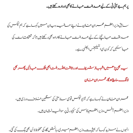
وزیراعظم شہباز شریف کا وفاقی وزارتوں اور ڈویژنز کی کارکردگی کا جامع جائزہ لینے کا
پر ہم جے آئی ٹی کے لیے
عدالت
جانے کا بھی اردارہ رکھتے ہیں۔
فیصلہ
بلاول بھٹو کا آزاد کشمیر انتخابات پر دھاندلی کا الزام، ن لیگ پر سخت تنقید
سابق وزیر اعظم
عمران خان
نے اپنے حالیہ بیان میں کہا ہے کہ ہم لیکس کی
صداقت جانچنے کے لیے عدالت جانے کا ارادہ بھی رکھتے ہیں تا کہ تحقیقات کی
جاسکیں کہ کون سی انٹیلیجنس ایجنسی ہے۔
یہ بھی پڑھیں: شہبازشریف اور رانا ثنااللہ الٹا بھی لٹک جائیں پھربھی
لانگ مارچ ہوگا،عمران خان
عمران خان
نے کہا ہے کہ آڈیو لیکس قومی سلامتی کی سنگین خلاف ورزی ہیں،
وزیراعظم آفس، وزیراعظم ہاؤس کی سیکیورٹی پر سوالیہ نشان ہیں۔
انہوں نے مزید کہا کہ بحیثیت وزیراعظم میری رہائش گاہ کی محفوظ لائن بھی بگ کی گئی۔