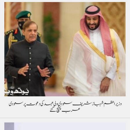
وزیراعظم شہباز شریف سعودی ولی عہد کی دعوت پر سعودی
عرب پہنچ گئے