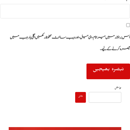
اس براؤزر میں میرا نام، ای میل، اور ویب سائٹ محفوظ رکھیں اگلی بار جب میں
تبصرہ کرنے کےلیے۔
تلاش
تلاش