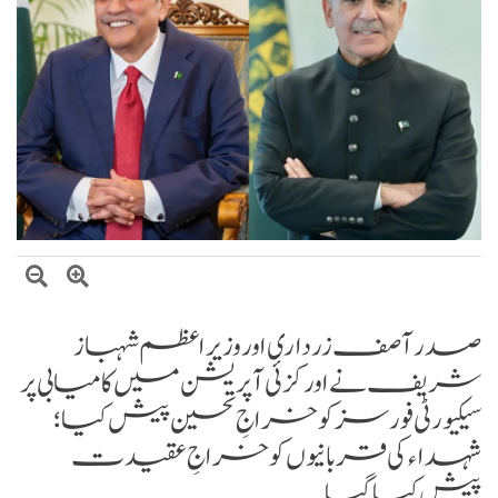
عالمی منڈی میں تیل سستا، پاکستان میں پیٹرول مہنگا کیوں؟
وزیراعظم شہباز شریف کا وفاقی وزارتوں اور ڈویژنز کی کارکردگی کا جامع جائزہ لینے کا
فیصلہ
صدر آصف زرداری اور وزیراعظم شہباز
شریف نے اورکزئی آپریشن میں کامیابی پر
سیکیورٹی فورسز کو خراجِ تحسین پیش کیا؛
شہداء کی قربانیوں کو خراجِ عقیدت
پیش کیا گیا۔