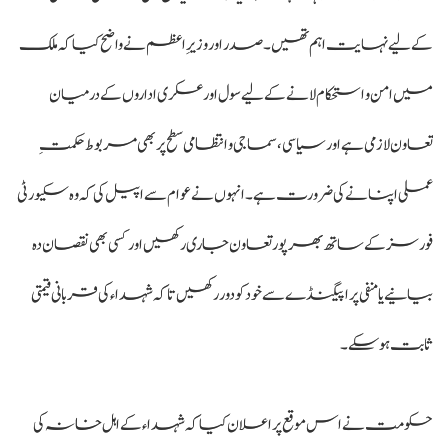
کے لیے نہایت اہم تھیں۔ صدر اور وزیرِ اعظم نے واضح کیا کہ ملک
میں امن و استحکام لانے کے لیے سول اور عسکری اداروں کے درمیان
تعاون لازمی ہے اور سیاسی، سماجی و انتظامی سطح پر بھی مربوط حکمتِ
عملی اپنانے کی ضرورت ہے۔ انہوں نے عوام سے اپیل کی کہ وہ سکیورٹی
فورسز کے ساتھ بھرپور تعاون جاری رکھیں اور کسی بھی نقصان دہ
بیانیے یا منفی پراپیگنڈے سے خود کو دور رکھیں تاکہ شہداء کی قربانی قیمتی
ثابت ہو سکے۔
حکومت نے اس موقع پر اعلان کیا کہ شہداء کے اہل خانہ کی