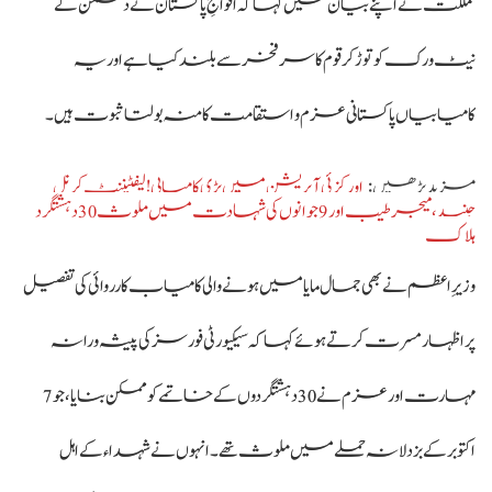
مملکت نے اپنے بیان میں کہا کہ افواجِ پاکستان نے دشمن کے
نیٹ ورک کو توڑ کر قوم کا سر فخر سے بلند کیا ہے اور یہ
کامیابیاں پاکستانی عزم و استقامت کا منہ بولتا ثبوت ہیں۔
مزید پڑھیں :
اورکزئی آپریشن میں بڑی کامیابی! لیفٹیننٹ کرنل
جنید، میجر طیب اور 9 جوانوں کی شہادت میں ملوث 30 دہشتگرد
ہلاک
وزیرِ اعظم نے بھی جمال مایا میں ہونے والی کامیاب کارروائی کی تفصیل
پر اظہار مسرت کرتے ہوئے کہا کہ سیکیورٹی فورسز کی پیشہ ورانہ
مہارت اور عزم نے 30 دہشتگردوں کے خاتمے کو ممکن بنایا، جو 7
اکتوبر کے بزدلانہ حملے میں ملوث تھے۔ انہوں نے شہداء کے اہل