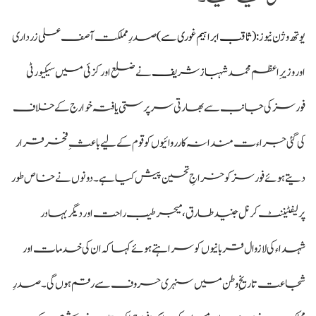
یو تھ وژن نیوز :
( ثاقب ابراہیم غوری سے)
صدرِ مملکت آصف علی زرداری
اور وزیرِ اعظم محمد
شہباز شریف
نے ضلع اورکزئی میں سیکیورٹی
فورسز کی جانب سے بھارتی سرپرستی یافتہ خوارج کے خلاف
کی گئی جراءت مندانہ کارروائیوں کو قوم کے لیے باعثِ فخر قرار
دیتے ہوئے فورسز کو خراجِ تحسین پیش کیا ہے۔ دونوں نے خاص طور
پر لیفٹیننٹ کرنل جنید طارق، میجر طیب راحت اور دیگر بہادر
شہداء کی لازوال قربانیوں کو سراہتے ہوئے کہا کہ ان کی خدمات اور
شجاعت تاریخِ وطن میں سنہری حروف سے رقم ہوں گی۔ صدرِ