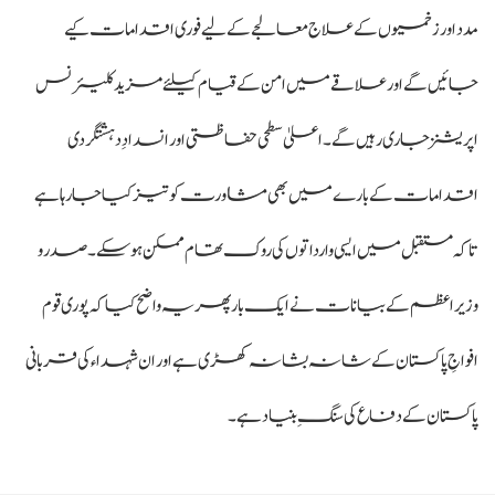
مدد اور زخمیوں کے علاج معالجے کے لیے فوری اقدامات کیے
جائیں گے اور علاقے میں امن کے قیام کیلئے مزید کلیئرنس
اپریشنز جاری رہیں گے۔ اعلیٰ سطحی حفاظتی اور انسدادِ دہشتگردی
اقدامات کے بارے میں بھی مشاورت کو تیز کیا جا رہا ہے
تاکہ مستقبل میں ایسی وارداتوں کی روک تھام ممکن ہو سکے۔ صدر و
وزیراعظم کے بیانات نے ایک بار پھر یہ واضح کیا کہ پوری قوم
افواجِ پاکستان کے شانہ بشانہ کھڑی ہے اور ان شہداء کی قربانی
پاکستان کے دفاع کی سنگِ بنیاد ہے۔