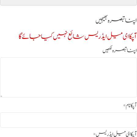
اپنا تبصرہ بھیجیں
آپکا ای میل ایڈریس شائع نہیں کیا جائے گا
اپنا تبصرہ لکھیں
آپکا نام
*
آپکا ای میل ایڈریس
*