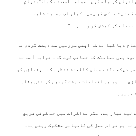
ائیاں کی جا سکیں۔ خواجہ آصف نے کہا: "بنیانِ
کے نیٹ ورکس کو پسپا کیا، اب بھارت شاید
 بدلے کی کوشش کر رہا ہے۔”
ام دیا گیا ہے کہ اپنی سرزمین سے دہشت گردی نہ
ود بھی معاملات کا تعاقب کرے گا۔ خواجہ آصف نے
ھی دیکھے گئے جہاں کالعدم تنظیم کے رہنماؤں کو
اڑی — اور یہ اقدامات دہشت گردوں کی نئی پناہ
ے ہیں۔
 لیے تیار ہے، مگر مذاکرات میں جب کوئی فریق
 نہ ہو تو اس عمل کی کامیابی مشکوک رہتی ہے۔