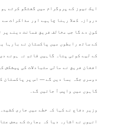
ایک نیوز کے پروگرام میں گفتگو کرتے ہوئ
دروازہ کھلا رہنا چاہیے اور مذاکرات سے م
کون دے گا جب مخالف فریق ضمانت دینے پر ت
کے ساتھ رابطوں میں پاکستان نے بارہا یہ
کے لیے کوئی پناہ گاہیں قائم نہ ہونے دی 
افغان فریق نے مالی متبادلات کی پیشکش کی
دوسری جگہ بسا دیں گے — اس پر پاکستان کو
گاہوں میں واپس آ جائیں گے۔
وزیر دفاع نے کہا کہ خطے میں جاری کشیدہ 
انہوں نے اشارہ دیا کہ بھارت کے بعض عنا