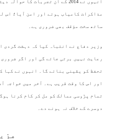
انہوں نے 2014 کے ان تجربات کا ح
مذاکرات کامیاب ہوئے اور امن آیا؛ اس لی
ساتھ سخت مؤقف بھی ضروری ہے۔
وزیر دفاع نے انتباہ کیا کہ دہشت گردی ا
رعایت نہیں برتی جائے گی اور اگر ضروری ہ
تحفظ کو یقینی بنائے گا۔ انہوں نے کہا ک
اور اس کا وقت قریب ہے۔ آخر میں خواجہ آص
تمام پڑوسی ممالک کو مل کر کام کرنا ہوگ
دوسرے کے خلاف نہ ہونے دے۔
مزی