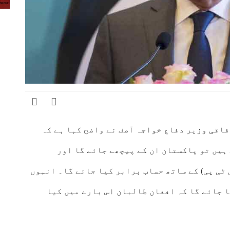
فاقی وزیر دفاع خواجہ آصف
نے واضح کہا ہے کہ
 ہیں تو پاکستان ان کے پیچھے جائے گا اور
ٹی پی) کے ساتھ حساب برابر کیا جائے گا۔ انہوں
 جائے گا کہ افغان طالبان اس بارے میں کیا