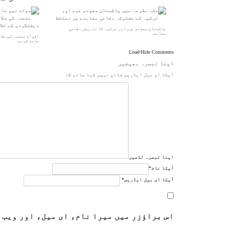
پاکستان سعودی عرب اور ترکیہ کا تاریخی دفاعی
معاہدہ
اقوام متحدہ کی سلا
مذمت کردی
Load/Hide Comments
اپنا تبصرہ بھیجیں
آپکا ای میل ایڈریس شائع نہیں کیا جائے گا
اپنا تبصرہ لکھیں
آپکا نام
*
آپکا ای میل ایڈریس
*
اس براؤزر میں میرا نام، ای میل، اور ویب 