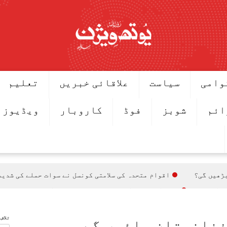
وامی
سیاست
علاقائی خبریں
تعلیم
ائم
شوبز
فوڈ
کاروبار
ویڈیوز
اقوام متحدہ کی سلامتی کونسل نے سوات حملے کی شدید
معاہدہ
وزیراعظم شہباز شریف سعودی ولی عہد کی دعوت پر سعود
ق 7 اگست سے ہوگا
تلاش
یجنڈے میں شامل
فغانستان جائیں گے