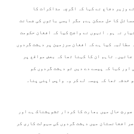
ے وزیر دفاع نے کہا کہ اگرچہ مذاکرات کا
سائل کا حل ممکن ہے، مگر ایسی باتوں کی ضمانت
یار نہ ہو۔ انہوں نے واضح کیا کہ افغان حکومت
 مطالبہ کیا ہے کہ افغان سرزمین پر دہشت گردوں
جائیں۔ تاہم ان کا کہنا تھا کہ بعض مواقع پر
 اور کہا کہ پیسے دے دیں تو دہشت گردوں کو
 خدشہ تھا کہ پیسہ لے کر وہ واپس اپنی پناہ
صورتِ حال میں بھارت کا کردار تشویشناک ہے اور
صر افغانستان میں دہشت گردوں کی سہولت کاری کر