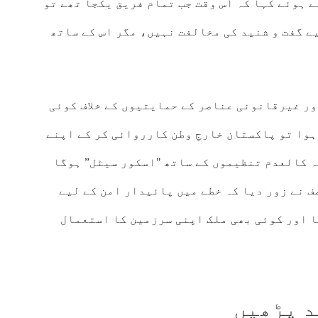
والہ دیتے ہوئے کہا کہ اُس وقت جب تمام فریق یکجا تھے تو
ے گفت و شنید کی مخالفت نہیں، مگر اس کے ساتھ
ور غیرقانونی عناصر کے حمایتیوں کے خلاف کوئی
وا تو پاکستان خارجِ وطن کارروائی کر کے اپنے
ہ کالعدم تنظیموں کے ساتھ "اسکور سیٹل” ہوگا
ف نے زور دیا کہ خطے میں پائیدار امن کے لیے
ا اور کوئی بھی ملک اپنی سرزمین کا استعمال
د پڑھیں