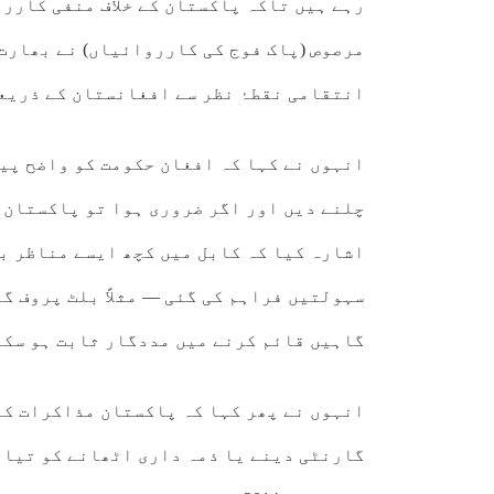
رہے ہیں تاکہ پاکستان کے خلاف منفی کاررو
مرصوص (پاک فوج کی کارروائیاں) نے بھارت 
انتقامی نقطۂ نظر سے افغانستان کے ذریعے
انہوں نے کہا کہ افغان حکومت کو واضح پیغ
چلنے دیں اور اگر ضروری ہوا تو پاکستان خ
اشارہ کیا کہ کابل میں کچھ ایسے مناظر ب
سہولتیں فراہم کی گئی — مثلاً بلٹ پروف گ
گاہیں قائم کرنے میں مددگار ثابت ہو سکت
انہوں نے پھر کہا کہ پاکستان مذاکرات کے
گارنٹی دینے یا ذمہ داری اٹھانے کو تیار