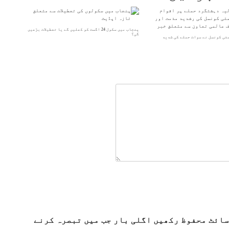
پنجاب میں سکول 24 اگست کو کھلیں گے یا تعطیلات بڑھیں
گی؟
متی کونسل نے سوات حملے کی شدید
سائٹ محفوظ رکھیں اگلی بار جب میں تبصرہ کرنے