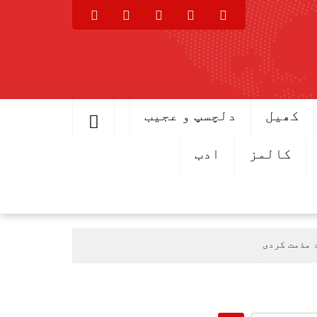
کھیل
دلچسپ و عجیب
کالمز
ادب
 مذمت کردی
ی عرب پہنچ گئے