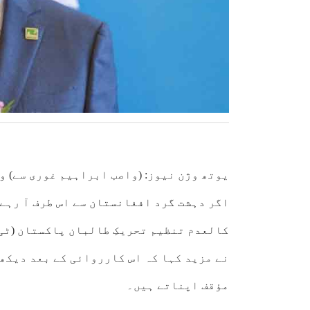
یوتھ وژن نیوز: (واصب ابراہیم غوری سے)
و
اگر
دہشت گرد افغانستان
سے اس طرف آ رہے
کالعدم تنظیم تحریکِ طالبان پاکستان (ٹی 
نے مزید کہا کہ اس کارروائی کے بعد دیکھا
مؤقف اپناتے ہیں۔