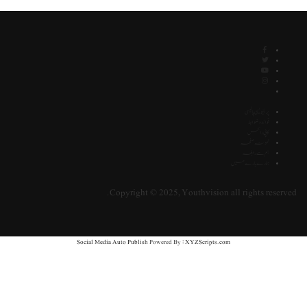
پرائیویسی پالیسی
قوائد و ضوابط
کاپی رائٹس
نمونہ صفحہ
ہم سے رابطہ
ہمارے بارے میں
Copyright © 2025, Youthvision all rights reserve
Social Media Auto Publish
Powered By :
XYZScripts.com