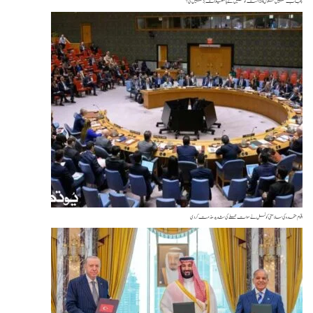
یں سکول 24 اگست کو کھلیں گے یا تعطیلات بڑھیں گی؟
ام متحدہ کی سلامتی کونسل نے سوات حملے کی شدید مذمت کردی