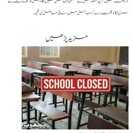
رنامنٹ میں گرین شرٹس نے سیمی فائنل میں بنگلادیش اور بھارت نے
ی لنکا کو شکست دے کر فائنل میں رسائی حاصل کی تھی۔
مزید پڑھیں