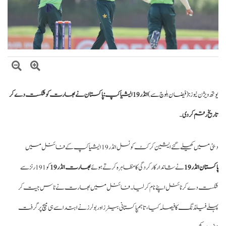
صومالی وزیر دفاع کا اعلیٰ عسکری قیادت سے ملاقات، دفاعی تعاون بڑھانے پر
اتفاق
تھ ویژن نیوز : (
فیضان بلوچ سے)
انڈر 19 ایشیا کپ: پاکستان نے بھارت کو شکست دے کر
ریخ رقم کر دی
۔
ی میں کھیلے گئے ایشین کرکٹ کونسل انڈر 19 ایشیا کپ کے فائنل میں
کستان انڈر 19
نے شاندار کارکردگی کا مظاہرہ کرتے ہوئے
بھارت انڈر 19
کو 191 رنز سے
ست دے کر ٹائٹل اپنے نام کر لیا۔ فائنل میں بھارت نے ٹاس جیت کر
لے فیلڈنگ کا فیصلہ کیا، تاہم پاکستانی بیٹرز اور بولرز نے ابتدا سے ہی میچ پر گرفت