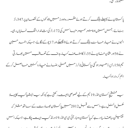
بوط رکھی۔
پاکستان نے پہلے بیٹنگ کرتے ہوئے مقررہ اوورز میں 8 وکٹوں کے نقصان پر 347 رنز
بنائے، جس میں اوپنر سمیر منہاس کی 172 رنز کی شاندار اننگ نمایاں رہی۔
انہوں نے جارحانہ بیٹنگ کرتے ہوئے 9 چھکے اور 17 چوکے لگائے، جبکہ احمد حسین
نے 56 اور عثمان خان نے 35 رنز کا اضافہ کیا۔ ہدف کے تعاقب میں بھارتی
ٹیم 156 رنز پر ڈھیر ہو گئی، پاکستانی بولرز میں علی رضا نے چار وکٹیں حاصل کر کے
م کردار ادا کیا۔
یہ فتح پاکستان انڈر 19 ٹیم کے لیے خصوصی اہمیت رکھتی ہے کیونکہ یہ ایشیا کپ کا پہلا
مکمل ٹائٹل ہے، اس سے قبل 2012 میں پاکستان بھارت کے ساتھ مشترکہ
چیمپئن رہا تھا۔ یاد رہے کہ پاکستان دو بار آئی سی سی انڈر 19 ورلڈ کپ جیت چکا ہے، جبکہ اس