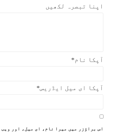
اپنا تبصرہ لکھیں
آپکا نام
*
آپکا ای میل ایڈریس
*
اس براؤزر میں میرا نام، ای میل، اور ویب 