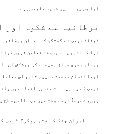
آیا جس پر انہیں شدید مایوسی ہے۔
برطانیہ سے شکوہ اور ا
ڈونلڈ ٹرمپ
نے گفتگو کے دوران برطانیہ ک
کہا کہ انہوں نے بروقت تعاون نہیں کیا ا
بردار بحری جہاز بھیجنے کی پیشکش کی۔ ان
اچھا انسان سمجھتے ہیں، تاہم اس معاملے
ٹرمپ کے یہ بیانات مغربی اتحاد میں پائے
ہیں، خصوصاً ایسے وقت میں جب عالمی سطح 
ایران جنگ کب ختم ہوگی؟ ٹرمپ کا