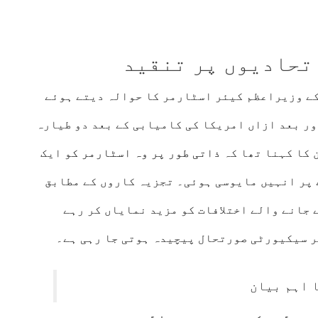
تحادیوں پر تنقید
ے وزیراعظم کیئر اسٹارمر کا حوالہ دیتے ہوئے
ور بعد ازاں امریکا کی کامیابی کے بعد دو طیارہ
 کا کہنا تھا کہ
ذاتی طور پر وہ اسٹارمر ک
و ایک
 پر انہیں مایوسی ہوئی۔ تجزیہ کاروں کے مطابق
 جانے والے اختلافات کو مزید نمایاں کر رہے
پر سیکیورٹی صورتحال پیچیدہ ہوتی جا رہی ہے۔
 اہم بیان