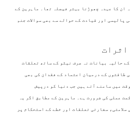
ہ ان کا عہدہ چھوڑنا بہتر فیصلہ تھا۔ ماہرین کے
 پالیسی اور قیادت کے حوالے سے بھی سوالات جنم
اثرات
کے حالیہ بیانات نہ صرف نیٹو کے ساتھ تعلقات
ی طاقتوں کے درمیان اعتماد کے فقدان کی بھی
قت میں سامنے آئے ہیں جب دنیا کو درپیش
مت عملی کی ضرورت ہے۔ ماہرین کے مطابق اگر یہ
 سلامتی، سفارتی تعلقات اور خطے کے استحکام پر