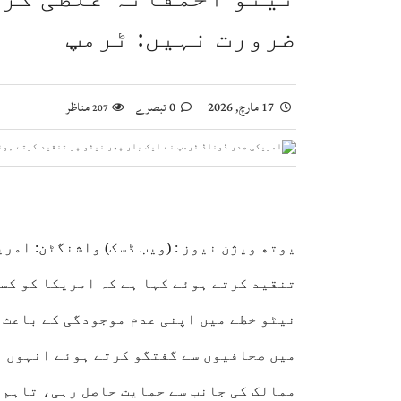
وزیراعظم شہباز شریف سے جاپان انٹرنیشنل کوآپریشن ایجنسی (JICA) کے 9 رکنی وفد کی ملاقات، تع
ضرورت نہیں: ٹرمپ
ویانا میں یوم استحصال کشمیر کی تقریب، بھارتی 
اسحاق ڈار کی شاہ عبداللہ سے ملاقات، فلسطین اور
صومالی وزیر دفاع کا اعلیٰ عسکری قیادت سے ملاقا
17 مارچ, 2026
0 تبصرے
مناظر
207
یوتھ ویژن نیوز :
(ویب ڈسک) واشنگٹن:
امری
تنقید کرتے ہوئے کہا ہے کہ امریکا کو کس
نیٹو خطے میں اپنی عدم موجودگی کے باعث 
میں صحافیوں سے گفتگو کرتے ہوئے انہوں نے
ممالک کی جانب سے حمایت حاصل رہی، تاہم 