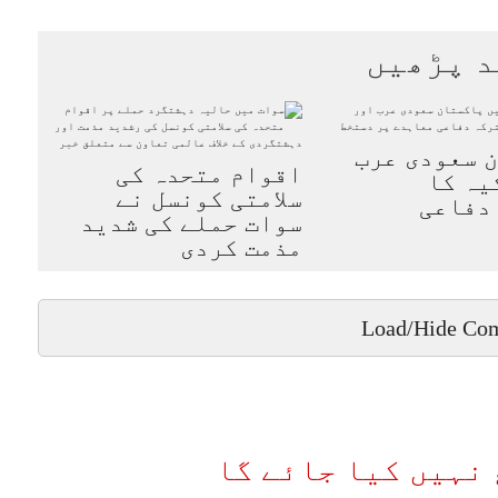
د پڑھیں
 سعودی عرب
اقوام متحدہ کی
یہ کا
سلامتی کونسل نے
دفاعی
سوات حملے کی شدید
مذمت کردی
Load/Hide Co
نہیں کیا جائے گا