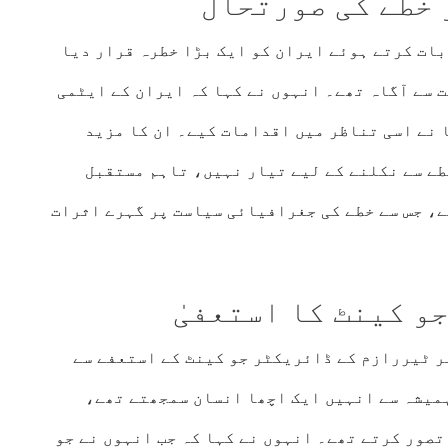
 خطے کی صورتحال
بات کرتے ہوئے ایران کو ایک بڑا خطرہ قرار دیا
 سے آگاہ تھے۔ انہوں نے کہا کہ ایران کے ایٹمی
 نے اسی تناظر میں اقدامات کیے۔ ان کا مزید
طے سے نکلنے کے لیے تیار نہیں، تاہم مستقبل
ے، جس سے خطے کی جغرافیائی سیاست پر گہرے اثرات
و کینٹ کا استعفیٰ
 ٹیررازم کے ڈائریکٹر جو کینٹ کے استعفے سے
ہمیشہ سے انہیں ایک اچھا انسان سمجھتے تھے،
تصور کرتے تھے۔ انہوں نے کہا کہ جب انہوں نے جو