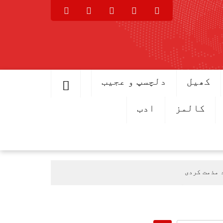
کھیل
دلچسپ و عجیب
کالمز
ادب
 مذمت کردی
ی عرب پہنچ گئے