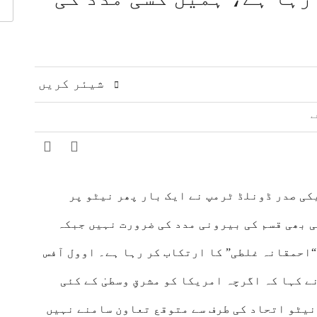
اون بڑھانے پر تبادلہ خیال
اقدامات کے خلاف کشمیریوں سے اظہارِ یکجہتی
 مشرق وسطیٰ پر اہم تبادلہ خیال
9 لاکھ سے زائد بھارتی فوج کشمیری عوام پر مظالم ڈھا رہی ہے، عاصم افتخار
ت، دفاعی تعاون بڑھانے پر اتفاق
شیئر کریں
کی صدر ڈونلڈ ٹرمپ نے ایک بار پھر نیٹو پر
ی بھی قسم کی بیرونی مدد کی ضرورت نہیں جبکہ
“احمقانہ غلطی” کا ارتکاب کر رہا ہے۔ اوول آفس
 کہا کہ اگرچہ امریکا کو مشرقِ وسطیٰ کے کئی
نیٹو اتحاد کی طرف سے متوقع تعاون سامنے نہیں