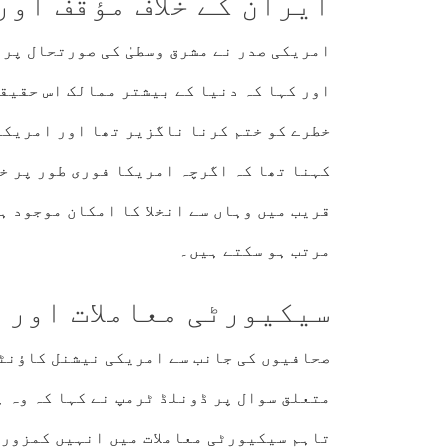
ایران کے خلاف مؤقف اور
امریکی صدر نے مشرق وسطیٰ کی صورتحال پر 
اور کہا کہ دنیا کے بیشتر ممالک اس حقیقت
خطرے کو ختم کرنا ناگزیر تھا اور امریکا
کہنا تھا کہ اگرچہ امریکا فوری طور پر خ
قریب میں وہاں سے انخلا کا امکان موجود ہ
مرتب ہو سکتے ہیں۔
سیکیورٹی معاملات اور ج
صحافیوں کی جانب سے امریکی نیشنل کاؤنٹر
متعلق سوال پر ڈونلڈ ٹرمپ نے کہا کہ وہ 
تاہم سیکیورٹی معاملات میں انہیں کمزور 