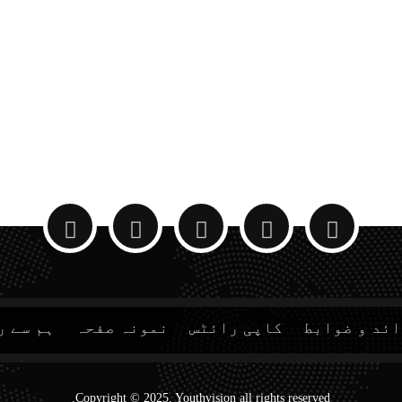
ئد و ضوابط
کاپی رائٹس
نمونہ صفحہ
ہم سے ر
Copyright © 2025, Youthvision all rights reserved.