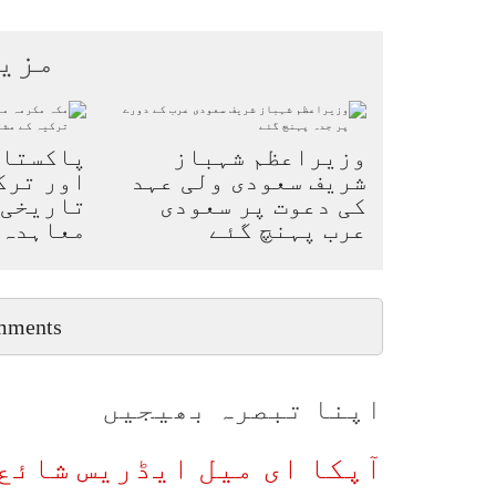
مزی
وزیراعظم شہباز
پاکستان
شریف سعودی ولی عہد
اور ترک
کی دعوت پر سعودی
تاریخی 
عرب پہنچ گئے
معاہدہ
mments
اپنا تبصرہ بھیجیں
آپکا ای میل ایڈریس شائع 