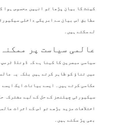
کینٹ کا بیان پڑھا تو انہیں محسوس ہوا ک
مطابق اس بیان سے امریکی داخلی سیکیورٹی
لے سکتے ہیں۔
عالمی سیاست پر ممکنہ 
سیاسی مبصرین کا کہنا ہے کہ ڈونلڈ ٹرمپ 
میں تناؤ کو ظاہر کرتے ہیں بلکہ یہ عالم
عکاسی کرتے ہیں۔ ایسے بیانات ایک ایسے و
سیکیورٹی چیلنجز کے حل کے لیے مشترکہ حک
اختلافات مزید بڑھے تو اس کے اثرات عالمی
بھی پڑ سکتے ہیں۔