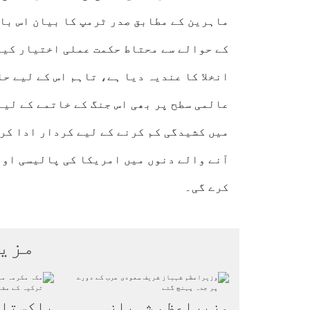
ماہرین کے مطابق صدر ٹرمپ کا بیان اس با
کے حوالے سے محتاط حکمت عملی اختیار کیے
انخلا کا عندیہ دیا ہے، تاہم اس کے لیے ح
عالمی سطح پر بھی اس جنگ کے خاتمے کے لی
میں کشیدگی کم کرنے کے لیے کردار ادا کرن
آنے والے دنوں میں امریکا کی پالیسی اور
کرے گی۔
مزی
وزیراعظم شہباز
پاکستان