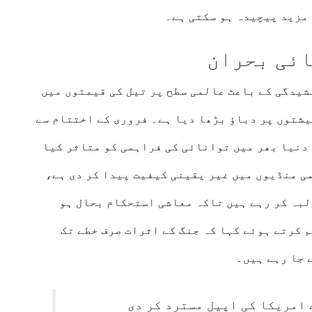
 مزید پیچیدہ ہو سکتی ہے۔
ائی بحران
یدگی کے باعث عالمی سطح پر تیل کی قیمتوں میں
یشتوں پر دباؤ بڑھا دیا ہے۔ فروری کے اختتام سے
ہ دنیا بھر میں توانائی کی فراہمی کو متاثر کیا
ی منڈیوں میں غیر یقینی کیفیت پیدا کر دی ہے،
لبہ کر رہے ہیں تاکہ معاشی استحکام بحال ہو
 کرتے ہوئے کہا کہ جنگ کے اثرات صرف خطے تک
 جا رہے ہیں۔
 امریکا کی اپیل مسترد کر دی