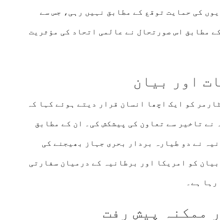
یوں کی حمایت توقع کے مطابق نہیں رہی، جس سے
ے مطابق اس صورتحال نے عالمی اتحاد کی مؤثریت
ت اور بیان
ارمر کو ایک اچھا انسان قرار دیتے ہوئے کہا کہ
 نے تاخیر سے تعاون کی پیشکش کی۔ ان کے مطابق
نیہ نے دو طیارہ بردار بحری جہاز بھیجنے کی
بیان کو امریکا اور برطانیہ کے درمیان سفارتی
رہا ہے۔
 ممکنہ پیش رفت