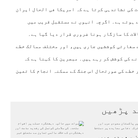
ت کی نشاندہی کرتا ہے کہ امریکا فی الحال ایران
 ہوئے ہے۔ اگرچہ انہوں نے مستقبل قریب میں
الات کا سازگار ہونا ضروری قرار دیا گیا ہے۔
ے سفارتی کوششیں جاری ہیں، اور مختلف ممالک خطے
ے کی کوشش کر رہے ہیں۔ مبصرین کا کہنا ہے کہ
 خطے کی صورتحال اس جنگ کے ممکنہ انجام کا تعین
د پڑھیں
 سعودی عرب