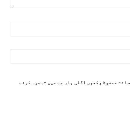
سائٹ محفوظ رکھیں اگلی بار جب میں تبصرہ کرنے