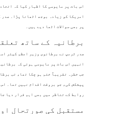
اس بات پر مایوسی کا اظہار کیا کہ اتحاد
امریکا کو زیادہ بوجھ اٹھانا پڑا۔ صدر ک
پر بھی سوالات اٹھا دیے ہیں۔
برطانیہ کے ساتھ تعلقا
صدر ٹرمپ نے برطانوی وزیر اعظم کیئر اسٹ
انہیں اس بات پر مایوسی ہوئی کہ برطانیہ
جب خطرہ تقریباً ختم ہو چکا تھا، تب برطا
پیشکش کی، جو بروقت اقدام نہیں تھا۔ اس 
روابط کے تناظر میں بھی اہم قرار دیا جا 
مستقبل کی صورتحال اور