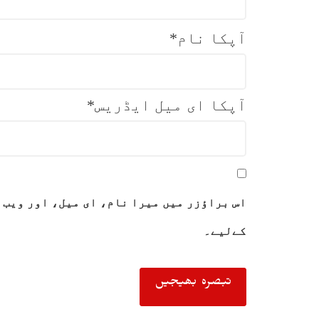
آپکا نام
*
آپکا ای میل ایڈریس
*
اس براؤزر میں میرا نام، ای میل، اور ویب 
کےلیے۔