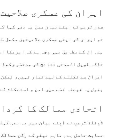
ایران کی عسکری صلاحیت
صدر ٹرمپ نے اپنے بیان میں یہ بھی کہا کہ
تو ایران کو اپنی عسکری صلاحیتیں مکمل طو
ہے۔ ان کے مطابق یہی وجہ ہے کہ امریکا اپ
تاکہ طویل المدتی نتائج کو مدنظر رکھا ج
ایران سے نکلنے کے لیے تیار نہیں، لیکن ح
بقول یہ فیصلہ خطے میں امن و استحکام کے 
اتحادی ممالک کا کردار
ڈونلڈ ٹرمپ نے اپنے بیان میں یہ بھی کہا ک
حمایت حاصل ہے، تاہم نیٹو کے رکن ممالک ک