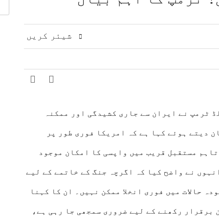
اقدامات کے خلاف کشمیریوں سے اظہارِ یکجہتی
 مشرق وسطیٰ پر اہم تبادلہ خیال
9 لاکھ سے زائد بھارتی فوج کشمیری عوام پر مظالم ڈھا رہی ہے، عاصم افتخار
شیئر کریں
ت، دفاعی تعاون بڑھانے پر اتفاق
عالمی منڈی میں تیل سستا، 
 ٹرمپ نے ایران سے جاری کشیدگی اور ممکنہ
ن دیتے ہوئے کہا ہے کہ امریکا فوری طور پر
 تاہم مستقبل قریب میں واپسی کا امکان موجود
نہوں نے واضح کیا کہ اگرچہ جنگ کے خاتمے کے لیے
دہ حالات
میں فوری انخلا ممکن نہیں۔ ان کا کہنا
 برقرار رکھنے کے لیے ضروری سمجھی جا رہی ہے،