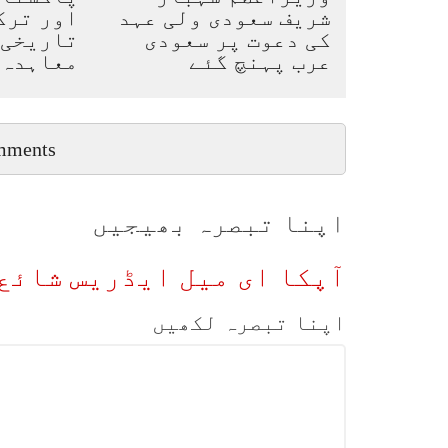
شریف سعودی ولی عہد
اور ترک
کی دعوت پر سعودی
تاریخی 
عرب پہنچ گئے
معاہدہ
mments
اپنا تبصرہ بھیجیں
آپکا ای میل ایڈریس شائع 
اپنا تبصرہ لکھیں