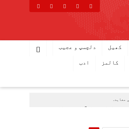
کھیل
دلچسپ و عجیب
کالمز
ادب
ی معاہدہ
اعلان اطلاق 7 اگست سے ہوگا