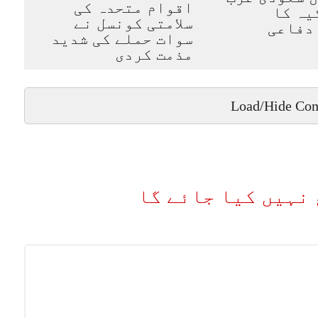
اقوام متحدہ کی
یہ کا
سلامتی کونسل نے
دفاعی
سوات حملے کی شدید
مذمت کردی
Load/Hide Co
نہیں کیا جائے گا