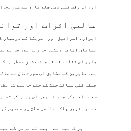
اور اس وقت کسی بھی جلد بازی سے صورتحال
عالمی اثرات اور توان
ایران، اسرائیل اور امریکا کے درمیان کش
نمایاں اضافہ دیکھا جا رہا ہے، جس نے مع
جاری اس تنازع نے نہ صرف مشرقِ وسطیٰ بلک
ہے۔ ماہرین کے مطابق اس صورتحال نے عالم
جبکہ کئی ممالک جنگ کے جلد خاتمے کا مطا
سکے۔ امریکی صدر نے بھی اس پہلو کو تسلیم
محدود نہیں بلکہ عالمی سطح پر محسوس کیے
برطانیہ نے آبنائے ہرمز کے لیے