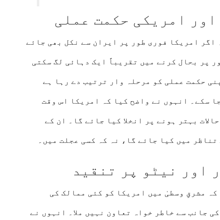
 اور امریکی حکمت عملی
 اگر امریکا فوری طور پر ایران سے نکل بھی جائے
ر پر بحال کرنے میں تقریباً ایک دہائی لگ سکتی
نی حکمت عملی کو مرحلہ وار ترتیب دے رہا ہے
ا سکے۔ انہوں نے واضح کیا کہ امریکا اس وقت
الات بہتر ہونے پر انخلا کیا جائے گا۔ ان کے
تناظر میں کیا جائے گا، نہ کہ کسی عجلت میں۔
 اور نیٹو پر تنقید
ہ مشرقِ وسطیٰ میں امریکا کو کئی ممالک کی
ی جانب سے خاطر خواہ تعاون نہیں ملا۔ انہوں نے