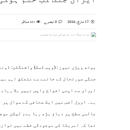
ویانا میں یوم استحصال کشمیر کی تقریب، بھارتی 
اسحاق ڈار کی شاہ عبداللہ سے ملاقات، فلسطین اور
17 مارچ, 2026
0 تبصرے
مناظر
431
صومالی وزیر دفاع کا اعلیٰ عسکری قیادت سے ملاقا
یوتھ ویژن نیوز :
(ویب ڈسک)
واشنگٹن: ڈونلڈ
جنگی صورتحال کے خاتمے سے متعلق اہم بیا
ایران سے اپنی افواج واپس نہیں بلا رہا،
ہے۔ اوول آفس میں ایک صحافی کے سوال پر ا
عالمی سطح پر دباؤ بڑھ رہا ہے،
لیکن موجو
تھا کہ امریکا کی موجودگی خطے میں توازن