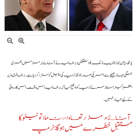
وزیراعظم شہباز شریف کا وفاقی وزارتوں اور ڈویژنز کی کارکردگی کا جامع جائزہ لینے کا
فیصلہ
بلاول بھٹو کا آزاد کشمیر انتخابات پر دھاندلی کا الزام، ن لیگ پر سخت تنقید
یوتھ ویژن نیوز :
(ویب ڈسک)
واشنگٹن: برطانیہ نے آبنائے ہرمز میں بحری
جنگی جہاز بھیجنے سے امریکی صدر ڈونلڈ ٹرمپ کی اپیل کو مسترد کر دیا ہے۔ برطانوی وزیرِ
اعظم کیئر اسٹارمر نے ٹرمپ کو واضح کیا کہ برطانیہ اس وقت اس کارروائی
کے لیے تیار نہیں۔
آبنائے ہرمز پر تعاون نہ ملا تو نیٹو کا
مستقبل خطرے میں ہوگا: ٹرمپ