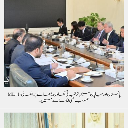
پاکستان اور جاپان میں ترقیاتی تعاون بڑھانے پر اتفاق، ML-1
منصوبہ بھی ایجنڈے میں…