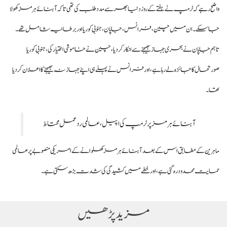
واضح رہے
کہ ٹرمپ نے ہفتے کے روز دنیا بھر سے مدد طلب کی تھی تاکہ آبنائے ہرمز کھولا
جا سکے۔ ان میں چین، فرانس، جاپان، جنوبی کوریا اور برطانیہ شامل تھے۔
تاہم جاپان نے بحری جہاز بھیجنے سے انکار کر دیا، چین نے خاموشی اختیار کی، جنوبی کوریا
صورتحال کا جائزہ لے رہا ہے، اور فرانس نے پہلے ہی اپنے جہاز نہ بھیجنے کا اعلان کر دیا
تھا۔
آبنائے ہرمز پر ٹرمپ کی اپیل، عالمی ردعمل محتاط
ماہرین کے مطابق اس کے بعد آبنائے ہرمز کھلوانے کے امریکی منصوبے پر عالمی
حمایت محدود رہ گئی ہے، اور خطے میں کشیدگی کی شدت بڑھ سکتی ہے۔
مزید پڑھیں