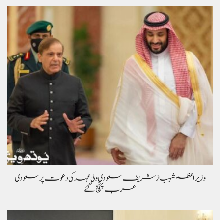
وزیراعظم شہباز شریف سعودی ولی عہد کی دعوت پر سعودی
عرب پہنچ گئے