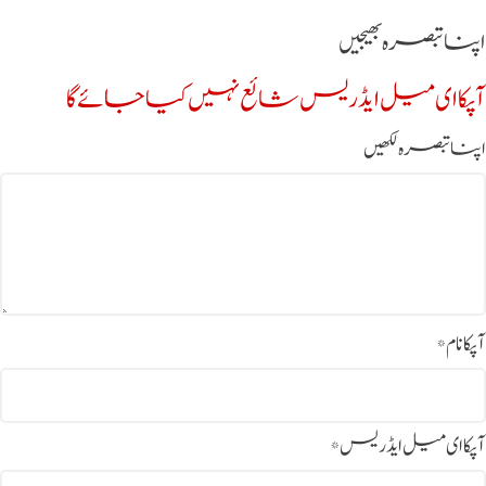
اپنا تبصرہ بھیجیں
آپکا ای میل ایڈریس شائع نہیں کیا جائے گا
اپنا تبصرہ لکھیں
آپکا نام
*
آپکا ای میل ایڈریس
*