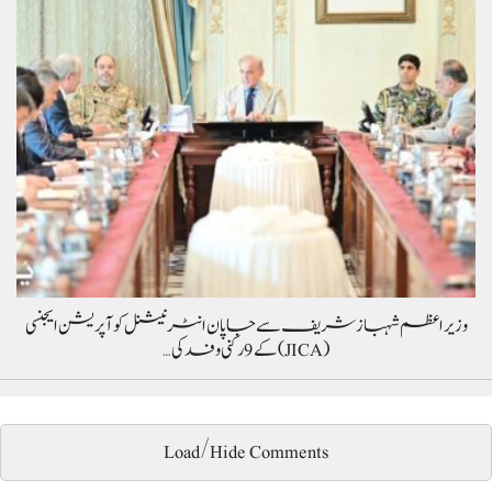
وزیراعظم شہباز شریف سے جاپان انٹرنیشنل کوآپریشن ایجنسی
(JICA) کے 9 رکنی وفد کی…
Load/Hide Comments