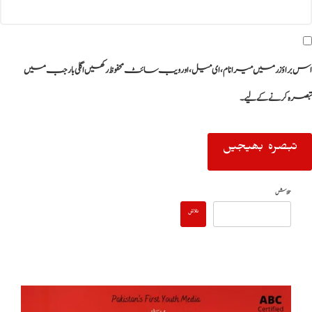
اس براؤزر میں میرا نام، ای میل، اور ویب سائٹ محفوظ رکھیں اگلی بار جب میں
تبصرہ کرنے کےلیے۔
تلاش
تلاش