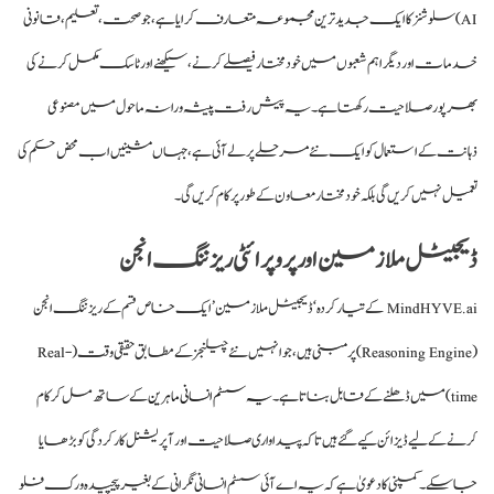
AI) سلوشنز کا ایک جدید ترین مجموعہ متعارف کرایا ہے، جو صحت، تعلیم، قانونی
خدمات اور دیگر اہم شعبوں میں خود مختار فیصلے کرنے، سیکھنے اور ٹاسک مکمل کرنے کی
بھرپور صلاحیت رکھتا ہے۔ یہ پیش رفت پیشہ ورانہ ماحول میں مصنوعی
ذہانت کے استعمال کو ایک نئے مرحلے پر لے آئی ہے، جہاں مشینیں اب محض حکم کی
تعمیل نہیں کریں گی بلکہ خود مختار معاون کے طور پر کام کریں گی۔
ڈیجیٹل ملازمین اور پروپرائٹی ریزننگ انجن
MindHYVE.ai کے تیار کردہ ‘ڈیجیٹل ملازمین’ ایک خاص قسم کے ریزننگ انجن
(Reasoning Engine) پر مبنی ہیں، جو انہیں نئے چیلنجز کے مطابق حقیقی وقت (Real-
time) میں ڈھلنے کے قابل بناتا ہے۔
یہ سسٹم انسانی ماہرین
کے ساتھ مل کر کام
کرنے کے لیے ڈیزائن کیے گئے ہیں تاکہ پیداواری صلاحیت اور آپریشنل کارکردگی کو بڑھایا
جا سکے۔ کمپنی کا دعویٰ ہے کہ یہ اے آئی سسٹم انسانی نگرانی کے بغیر پیچیدہ ورک فلو