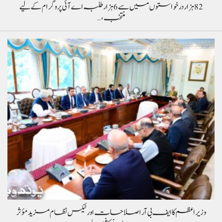
82 ہزار درخواستوں میں سے 6 ہزار طلبہ اے آئی پروگرام کے لیے
منتخب،…
وزیراعظم کا ایف بی آر اصلاحات اور ٹیکس نظام مزید مؤثر