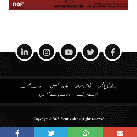
پرائیویسی پالیسی
قوائد و ضوابط
کاپی رائٹس
نمونہ صفحہ
ہم سے رابطہ
ہمارے بارے میں
Copyright © 2025, Youthvision all rights reserved.