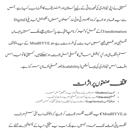
کمپنی نے اپنی ٹیکنالوجی کی تعیناتی کے لیے پاکستان اور افریقہ کا انتخاب کیا ہے، جس
سے یہ ظاہر ہوتا ہے کہ وہ ابھرتی ہوئی مارکیٹوں میں ڈیجیٹل تبدیلی (Digital
Transformation) کے عمل کو تیز کرنا چاہتی ہے۔ پاکستان جیسے ملک میں جہاں
تعلیمی اور طبی شعبے میں جدت کی ضرورت ہے، MindHYVE.ai کے یہ ایجنٹک
سسٹم انتظامی اور آپریشنل مسائل کا عملی حل ثابت ہو سکتے ہیں۔ کمپنی کا توجہ اس
وقت اس ٹیکنالوجی کی پیمائش (Scalability) اور عملی نفاذ پر مرکوز ہے۔
مختلف صنعتوں پر اثرات
صحت (Healthcare):
مریضوں کے ڈیٹا کا تجزیہ اور تشخیصی عمل میں مدد۔
تعلیم (Education):
طلبہ کے لیے انفرادی تعلیمی منصوبے اور خودکار ٹیوٹرنگ۔
قانونی شعبہ (Legal Services):
دستاویزات کی اسکیننگ، قانونی تحقیق اور کیس مینیجمنٹ۔
MindHYVE.ai کا یہ نقطہ نظر ثابت کرتا ہے کہ ایجنٹک اے آئی سسٹم صرف
نظریاتی بحث تک محدود نہیں رہے بلکہ اب یہ حقیقی دنیا کے چیلنجز سے نمٹنے کے