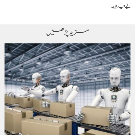
لیے تیار ہیں۔
مزید پڑھیں