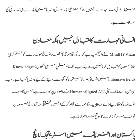
کو سنبھالنے کی صلاحیت رکھتے ہیں، جو کہ مصنوعی ذہانت کی دنیا میں ایک بڑی تبدیلی کی
علامت ہے۔
انسانی مہارت کا متبادل نہیں بلکہ معاون
MindHYVE.ai نے واضح کیا ہے کہ ان کی ٹیکنالوجی کا مقصد انسانی مہارت کو ختم کرنا یا
ملازمین کو تبدیل کرنا نہیں ہے، بلکہ یہ نظام علم پر مبنی شعبوں (Knowledge-
intensive fields) میں انسانی صلاحیتوں کو تقویت دینے کے لیے بنایا گیا ہے۔ یہ
‘ہیومن الائنڈ اے آئی’ (Human-aligned AI) کے اصولوں پر کاربند ہے، جس کا مقصد
انسانوں کو تھکا دینے والے اور پیچیدہ کاموں سے آزاد کر کے انہیں تخلیقی اور تزویراتی فیصلوں پر
توجہ مرکوز کرنے کا موقع فراہم کرنا ہے۔
پاکستان اور افریقہ میں اسٹریٹجک لانچ