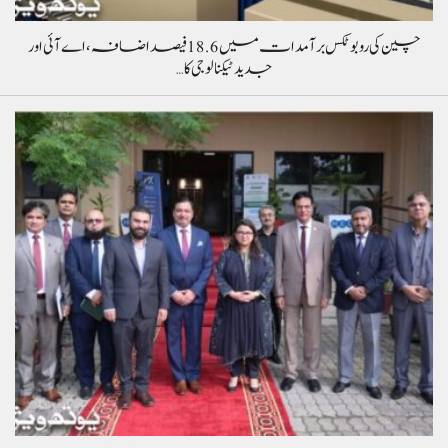
چین کی روبوٹکس برآمدات میں 18.6 فیصد اضافہ، اے آئی اور
جدید ٹیکنالوجی کا…