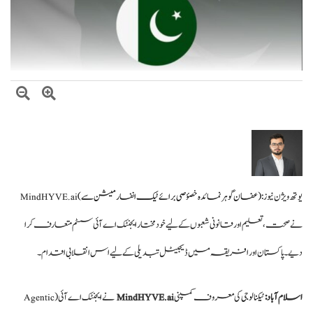
وزیراعظم شہباز شریف کا وفاقی وزارتوں اور ڈویژنز کی کارکردگی کا جامع جائزہ لینے کا
فیصلہ
بلاول بھٹو کا آزاد کشمیر انتخابات پر دھاندلی کا الزام، ن لیگ پر سخت تنقید
یوتھ ویژن نیوز :
( عفان گوہر نمائدہ خصؤصی برائے ٹیک انفارمیشن سے)
MindHYVE.ai
نے صحت، تعلیم اور قانونی شعبوں کے لیے خود مختار ایجنٹک اے آئی سسٹم متعارف کرا
دیے۔ پاکستان اور افریقہ میں ڈیجیٹل تبدیلی کے لیے اس انقلابی اقدام۔
اسلام آباد :
ٹیکنالوجی
کی معروف کمپنی
MindHYVE.ai
نے ایجنٹک اے آئی (Agentic