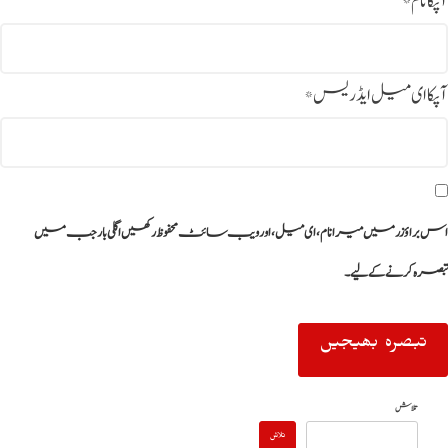
آپکا نام
*
آپکا ای میل ایڈریس
*
اس براؤزر میں میرا نام، ای میل، اور ویب سائٹ محفوظ رکھیں اگلی بار جب میں
تبصرہ کرنے کےلیے۔
تلاش
تلاش