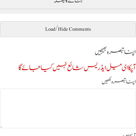
بنانے کا فیصلہ
Load/Hide Comments
اپنا تبصرہ بھیجیں
آپکا ای میل ایڈریس شائع نہیں کیا جائے گا
اپنا تبصرہ لکھیں