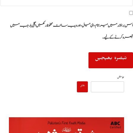
اس براؤزر میں میرا نام، ای میل، اور ویب سائٹ محفوظ رکھیں اگلی بار جب میں
تبصرہ کرنے کےلیے۔
تلاش
تلاش