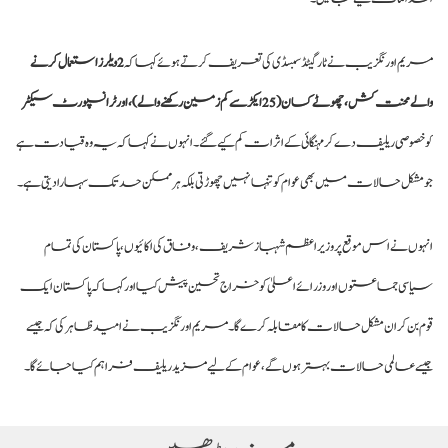
مریم اورنگزیب نے ٹارگیٹڈ سبسڈی کی تعریف کرتے ہوئے کہا کہ
2 ویلرز استعمال کرنے
والے محنت کش، چھوٹے کسان (25 ایکڑ سے کم زمین رکھنے والے)، اور ٹرانسپورٹ سیکٹر
کو خصوصی ریلیف دے کر مہنگائی کے اثرات کم کیے گئے۔ انہوں نے کہا کہ یہ وہ قیادت ہے
جو مشکل حالات میں بھی عوام کو تنہا نہیں چھوڑتی بلکہ ہر ممکن حد تک سہارا دیتی ہے۔
انہوں نے اس موقع پر وزیراعظم شہباز شریف، وفاق کی اکائیوں، پاکستان کی تمام
سیاسی جماعتوں اور وزرائے اعلیٰ کو خراج تحسین پیش کیا اور کہا کہ پاکستان ایک
قوم بن کر ان مشکل حالات کا مقابلہ کرے گا۔ مریم اورنگزیب نے امید ظاہر کی کہ جیسے
جیسے عالمی حالات بہتر ہوں گے، عوام کے لیے مزید ریلیف فراہم کیا جائے گا۔