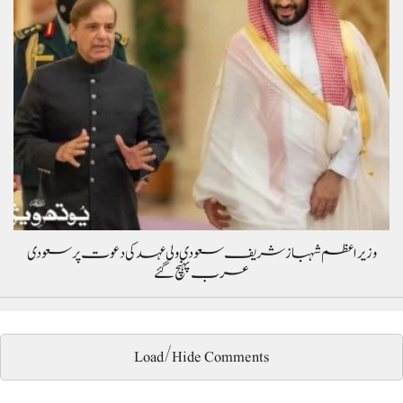
وزیراعظم شہباز شریف سعودی ولی عہد کی دعوت پر سعودی
عرب پہنچ گئے
Load/Hide Comments