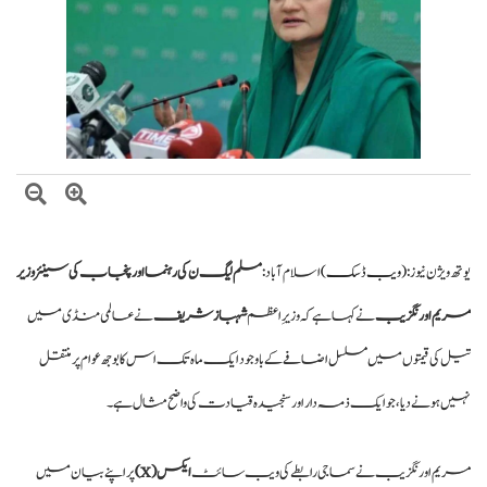
اتفاق
عالمی منڈی میں تیل سستا، پاکستان میں پیٹرول مہنگا کیوں؟
یوتھ ویژن نیوز :
(ویب ڈسک )
اسلام آباد:
مسلم لیگ ن کی رہنما اور پنجاب کی سینئر وزیر
مریم اورنگزیب
نے کہا ہے کہ وزیرِ اعظم
شہباز شریف
نے عالمی منڈی میں
تیل کی قیمتوں میں مسلسل اضافے کے باوجود ایک ماہ تک اس کا بوجھ عوام پر منتقل
نہیں ہونے دیا، جو ایک ذمہ دار اور سنجیدہ قیادت کی واضح مثال ہے۔
مریم اورنگزیب نے سماجی رابطے کی ویب سائٹ
ایکس (X)
پر اپنے بیان میں