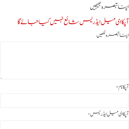
اپنا تبصرہ بھیجیں
آپکا ای میل ایڈریس شائع نہیں کیا جائے گا
اپنا تبصرہ لکھیں
آپکا نام
*
آپکا ای میل ایڈریس
*