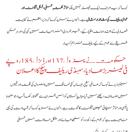
کہا کہ یہ صرف ایک فیصلہ نہیں بلکہ
مؤثر حکمتِ عملی، فِسکل مینجمنٹ اور
عوامی
ریلیف کی شاندار مثال
ہے۔ انہوں نے مزید کہا کہ وزیراعظم نے کفایت
شعاری کے اقدامات اختیار کیے، غیر ضروری اخراجات میں کمی کی، اور ہر ممکن
طریقے سے عوام کے لیے ریلیف فراہم کیا۔
حکومت نے پیٹرول 137 اور ڈیزل 185 روپے
فی لیٹر بڑھا دیا، سبسڈی ریلیف پیکج کا اعلان
سینئر وزیر نے کہا کہ عالمی سطح پر جہاں کئی ممالک میں پٹرول کی قلت اور قیمتوں
میں اضافہ دیکھنے میں آیا، وہاں پاکستان کو اس بحران سے محفوظ رکھا گیا، جو مضبوط
پالیسی اور مؤثر سپلائی چین مینجمنٹ کا ثبوت ہے۔ انہوں نے مزید کہا کہ قیادت کی یہی
خاصیت ہے کہ عوام کے دکھ درد کو سمجھا جائے اور مشکل حالات میں عملی
اقدامات کیے جائیں۔