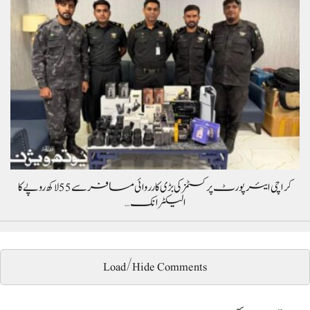
کراچی ایئرپورٹ پر کسٹمز کی بڑی کارروائی مسافر سے 55 لاکھ روپے کا
الیکٹرانک…
Load/Hide Comments