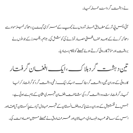
نے دہشت گردانہ حملہ کیا
۔
آئی ایس پی آر کے مطابق حملہ آوروں نے کیمپ کے مرکزی گیٹ پر دھماکہ خیز مواد سے
دھماکہ کرنے کے بعد حفاظتی حصار توڑنے کی کوشش کی
۔ تاہم رینجرز کے جوانوں نے
بروقت اور مؤثر کارروائی کرتے ہوئے حملے کو ناکام بنا دیا
۔
تین دہشت گرد ہلاک، ایک افغان گرفتار
کارروائی کے دوران تین دہشت گرد ہلاک جبکہ ایک زخمی دہشت گرد کو گرفتار کر لیا
گیا
۔ گرفتار شدہ دہشت گرد کی شناخت افغان شہری عثمان کے نام سے ہوئی ہے،
جس نے تفتیش کے دوران بتایا کہ وہ افغانستان کے شہر جلال آباد سے پاکستان آیا تھا اور
اس کے ساتھ عبدالہادی، جانان اور عمر فاروق نے حملے میں معاونت کی
۔