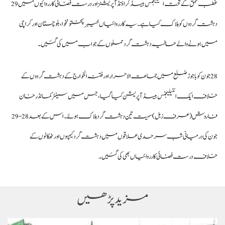
غضب للحق کے تحت انٹیلیجنس بیسڈ گراؤنڈ آپریشنز اور درست فضائی کارروائیوں میں 29
دہشت گردوں کو ہلاک کیا ہے
۔ یہ کارروائیاں خیبرپختونخوا، بلوچستان اور کراچی
میں ہونے والے حالیہ دہشت گرد حملوں کے جواب میں کی گئیں
۔
28 جون کو باجوڑ ضلع میں جماعت الاحرار اور فتنہ الخوارج کے دہشت گردوں کے
خلاف ایک انٹیلیجنس بیسڈ آپریشن کیا گیا، جس میں سینئر کمانڈر خان
فاروش (عرف زبل) سمیت تین دہشت گرد ہلاک ہوئے
۔ اس کے بعد 28-29
جون کی درمیانی شب سرحدی علاقوں میں دہشت گرد کیمپوں اور ٹھکانوں کے
خلاف درست فضائی کارروائیاں بھی کی گئیں
۔
مزید پڑھیں