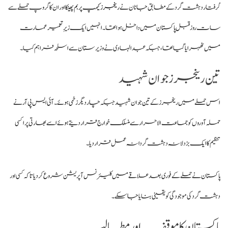
گرفتار دہشت گرد کے مطابق جانان نے
رینجرز کیمپ پر بم پھینکا
اور ان کا گروپ حملے سے
سات روز قبل پاکستان میں داخل ہوا تھا
۔ انہیں ایک زیرِ تعمیر عمارت
میں ٹھہرایا گیا تھا، جبکہ عبدالہادی نے وزیرستان سے اسلحہ فراہم کیا
۔
تین رینجرز جوان شہید
اس حملے میں رینجرز کے تین جوان شہید جبکہ چار دیگر زخمی ہوئے
۔ آئی ایس پی آر نے
حملہ آوروں کو جماعت الاحرار سے منسلک خوارج قرار دیتے ہوئے اسے بھارتی پراکسی
تنظیم کا ایک بزدلانہ دہشت گردانہ عمل قرار دیا
۔
پاکستان نے حملے کے فوری بعد علاقے میں کلیئرنس آپریشن شروع کر دیا تاکہ کسی اور
دہشت گرد کی موجودگی کو یقینی بنایا جا سکے
۔
پاکستان کا موقف اور مطالبہ