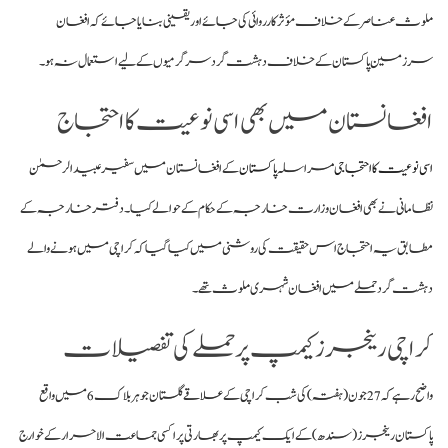
ملوث عناصر کے خلاف مؤثر کارروائی کی جائے اور یقینی بنایا جائے کہ افغان
سرزمین پاکستان کے خلاف دہشت گرد سرگرمیوں کے لیے استعمال نہ ہو
۔
افغانستان میں بھی اسی نوعیت کا احتجاج
اسی نوعیت کا احتجاجی
مراسلہ
پاکستان
کے افغانستان میں سفیر عبید الرحمٰن
نظامانی نے بھی افغان وزارت خارجہ کے حکام کے حوالے کیا
۔ دفتر خارجہ کے
مطابق یہ احتجاج اس حقیقت کی روشنی میں کیا گیا کہ کراچی میں ہونے والے
دہشت گرد حملے میں افغان شہری ملوث تھے
۔
کراچی رینجرز کیمپ پر حملے کی تفصیلات
واضح رہے کہ 27 جون (ہفتہ) کی شب کراچی کے علاقے گلستان جوہر بلاک 6 میں واقع
پاکستان رینجرز (سندھ) کے ایک کیمپ پر بھارتی پراکسی جماعت الاحرار کے خوارج