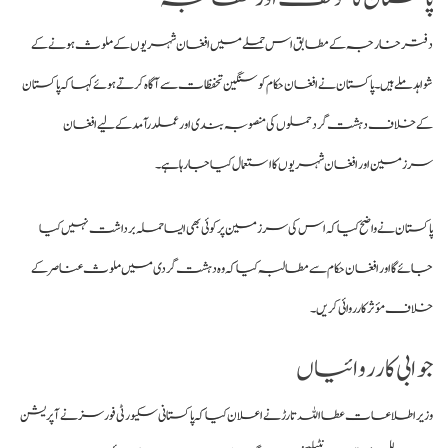
دفتر خارجہ کے مطابق اس حملے میں افغان شہریوں کے ملوث ہونے کے
شواہد ملے ہیں
۔ پاکستان نے افغان حکام کو سنگین تحفظات سے آگاہ کرتے ہوئے کہا کہ پاکستان
کے خلاف دہشت گرد حملوں کی منصوبہ بندی اور عملدرآمد کے لیے افغان
سرزمین اور افغان شہریوں کا استعمال کیا جا رہا ہے
۔
پاکستان نے واضح کیا کہ اس کی سرزمین پر کوئی بھی ایسا حملہ برداشت نہیں کیا
جائے گا
اور افغان حکام سے مطالبہ کیا کہ وہ دہشت گردی میں ملوث عناصر کے
خلاف مؤثر کارروائی کریں۔
جوابی کارروائیاں
وزیر اطلاعات عطا اللہ تارڑ نے اعلان کیا کہ پاکستانی سکیورٹی فورسز نے آپریشن