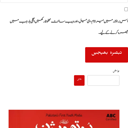
اس براؤزر میں میرا نام، ای میل، اور ویب سائٹ محفوظ رکھیں اگلی بار جب میں
تبصرہ کرنے کےلیے۔
تلاش
تلاش