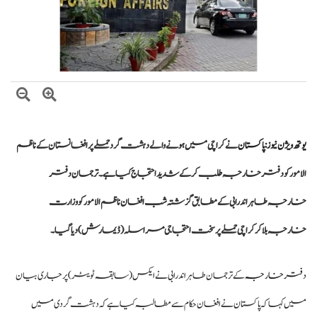
حکومت کا پیٹرولیم مصنوعات کی قیمتوں میں کمی کا اعلان اطلاق 7 اگست سے ہوگا
یوتھ ویژن نیوز
:
پاکستان
نے کراچی میں ہونے والے دہشت گرد حملے پر افغانستان کے ناظم
الامور کو دفتر خارجہ طلب کر کے شدید احتجاج کیا ہے۔ ترجمان دفتر
خارجہ طاہر اندرابی کے مطابق گزشتہ شب افغان ناظم الامور کو وزارت
خارجہ بلا کر کراچی حملے پر سخت احتجاجی مراسلہ (ڈیمارش) دیا گیا۔
دفتر خارجہ
کے ترجمان طاہر اندرابی نے ایکس (سابقہ ٹویٹر) پر جاری بیان
میں کہا کہ پاکستان نے افغان حکام سے مطالبہ کیا ہے کہ دہشت گردی میں