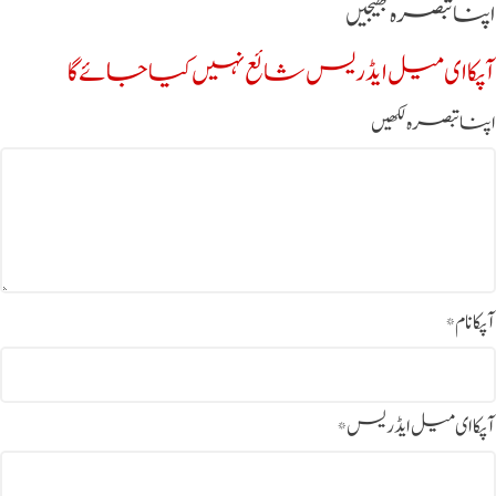
اپنا تبصرہ بھیجیں
آپکا ای میل ایڈریس شائع نہیں کیا جائے گا
اپنا تبصرہ لکھیں
آپکا نام
*
آپکا ای میل ایڈریس
*