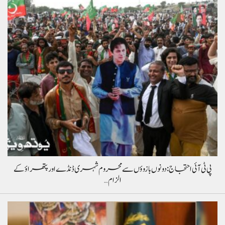
پی ٹی آئی احتجاج: دونوں بازوؤں سے محروم شہری ڈنڈے اور پتھراؤ کے
الزام…