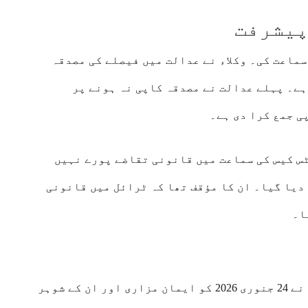
پیشرفت
ماعت کی۔ وکلاء نے عدالت میں فیصلے کی مصدقہ
ہے۔ پہلے عدالت نے مصدقہ کاپی نہ ہونے پر
ی جمع کرا دی ہے۔
س کیس کی سماعت میں قانونی تقاضے پورے نہیں
دیا گیا۔ ان کا مؤقف تھا کہ ٹرائل میں قانونی
ا۔
واضح رہے کہ ضلع اور سیشن جج افضل مجوکہ نے 24 جنوری 2026 کو ایمان مزاری اور ان کے شوہر