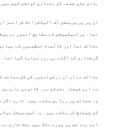
ہادی علی چٹھہ کو متنازع ٹوئٹس کیس میں
ان پر پریوینشن آف الیکٹرانک کرائمز ایکٹ
تھا۔ پراسیکیوشن کے مطابق انہوں نے سوشل
مخالف تھا اور کالعدم تنظیموں کے بیانیے
گرفتاری کے اگلے ہی روز سنایا گیا تھا۔
عدالت نے اب ان درخواستوں کو کل سماعت کے
سے اہم فیصلہ متوقع ہے۔ قانونی ماہرین کے
وہ ضمانت پر رہا ہو سکتے ہیں۔ تاہم اگر س
کو چیلنج کر سکتے ہیں۔ یہ کیس سوشل میڈی
اہم ہے، جس پر پورے ملک میں بحث جاری ہے۔