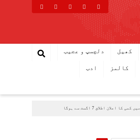
کھیل
دلچسپ و عجیب
کالمز
ادب
اعلان اطلاق 7 اگست سے ہوگا