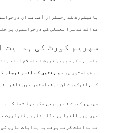
ہائیکورٹ کے رجسٹرار آفس نے ان درخواستو
عدالت نے سزا معطلی کی درخواستوں پر جلد
سپریم کورٹ کی ہدایت ا
یاد رہے کہ سپریم کورٹ نے
اسلام آباد ہائ
درخواستوں پر
دو ہفتوں کے اندر فیصلہ
کر
کہ ہائیکورٹ ان درخواستوں میں تاخیر نہ 
سپریم کورٹ نے یہ بھی حکم دیا تھا کہ ہا
میں زیر التوا رہے گا۔ تاہم ہائیکورٹ می
نے مداخلت کرتے ہوئے یہ ہدایات جاری کی 