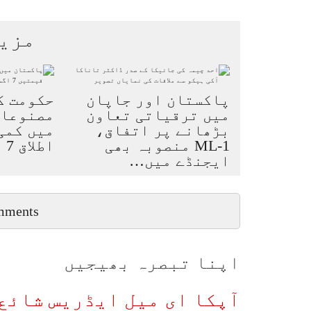
مزی
پاکستان اور جاپان
حکومت ک
میں ترقیاتی تعاون
مصنوعات
بڑھانے پر اتفاق،
میں کمی 
ML-1 منصوبہ بھی
اطلاق 7 اگست سے…
ایجنڈے میں…
mments
اپنا تبصرہ بھیجیں
آپکا ای میل ایڈریس شائع 