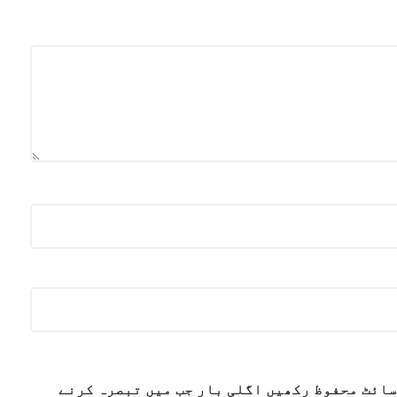
سائٹ محفوظ رکھیں اگلی بار جب میں تبصرہ کرنے