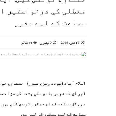
اسحاق ڈار کی شاہ عبداللہ سے ملاقات، فلسطین اور
معطلی کی درخواستیں اس
صومالی وزیر دفاع کا اعلیٰ عسکری قیادت سے ملاقا
سماعت کے لیے مقرر
وزیراعظم شہباز شریف کا وفاقی وزارتوں اور ڈوی
بلاول بھٹو کا آزاد کشمیر انتخابات پر دھاندلی ک
19 مئی, 2026
0 تبصرے
مناظر
54
اسلام آباد
(یوتھ ویژن نیوز)
– متنازع ٹوئ
اور ان کے شوہر ہادی علی چٹھہ کی سزا مع
میں کل سماعت کے لیے مقرر کر دی گئی ہیں
۔
سماعت کے لیے منظور کر لیا ہے۔