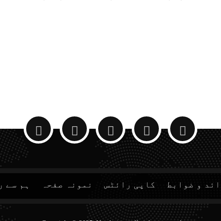
ئد و ضوابط
کاپی رائٹس
نمونہ صفحہ
ہم سے ر