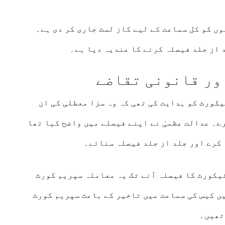
ں کو کل سماعت کے لیے کاز لسٹ جاری کر دی ہے۔
 از جلد فیصلہ کرنے کا عندیہ دیا ہے۔
ور قانونی تقاضے
یکورٹ
کو ہدایت کی تھی کہ وہ سزا معطلی کی ان
ے۔ عدالت عظمیٰ نے اپنے فیصلے میں واضح کیا تھا
کرے اور جلد از جلد فیصلہ سنائے۔
ئیکورٹ کا فیصلہ آنے تک یہ معاملہ سپریم کورٹ
ں کیس کی سماعت میں تاخیر کے باعث سپریم کورٹ
تھیں۔