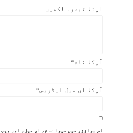
اپنا تبصرہ لکھیں
آپکا نام
*
آپکا ای میل ایڈریس
*
اس براؤزر میں میرا نام، ای میل، اور ویب 