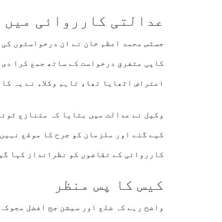
عدالتی کارروائی میں 
جسٹس محمد اعظم خان نے ان درخواستوں کی س
کاپی متفرق درخواست کے ساتھ جمع کرا دی 
اعتراض اٹھایا تھا، تاہم وکلاء نے یہ کاپ
وکیل نے عدالت میں بتایا کہ متنازع ٹوئٹ
کیے گئے اور ملزمان کو جرح کا موقع نہیں 
کارروائی کے تقاضوں کو نظرانداز کیا گی
کیس کا پس منظر