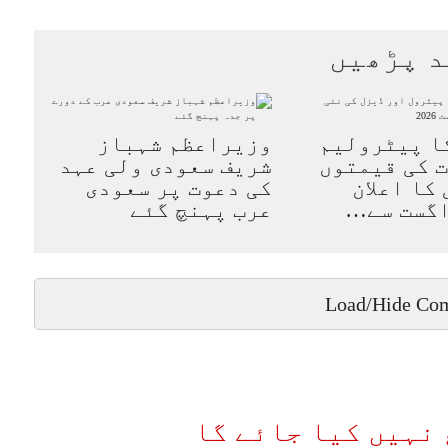
د پڑھیں
ا پیٹرولیم
وزیراعظم شہباز
 کی قیمتوں
شریف سعودی ولی عہد
کا اعلان
کی دعوت پر سعودی
عرب پہنچ گئے
Load/Hide Co
نہیں کیا جائے گا