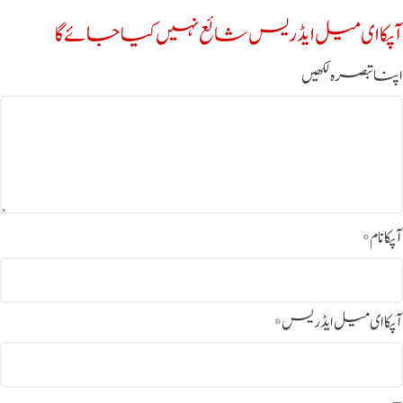
آپکا ای میل ایڈریس شائع نہیں کیا جائے گا
اپنا تبصرہ لکھیں
آپکا نام
*
آپکا ای میل ایڈریس
*