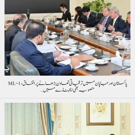
پاکستان اور جاپان میں ترقیاتی تعاون بڑھانے پر اتفاق، ML-1
منصوبہ بھی ایجنڈے میں…