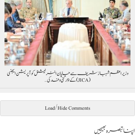
وزیراعظم شہباز شریف سے جاپان انٹرنیشنل کوآپریشن ایجنسی
(JICA) کے 9 رکنی وفد کی…
Load/Hide Comments
اپنا تبصرہ بھیجیں