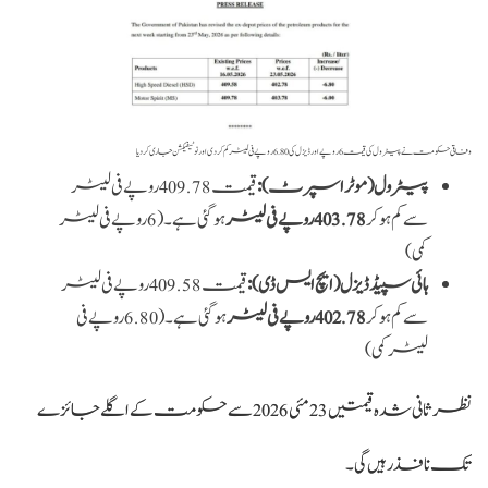
وفاقی حکومت نے پیٹرول کی قیمت 6 روپے اور ڈیزل کی 6.80 روپے فی لیٹر کم کر دی اور نوٹیفیکشن جاری کردیا
پیٹرول (موٹر اسپرٹ):
قیمت 409.78 روپے فی لیٹر
سے کم ہو کر
403.78 روپے فی لیٹر
ہو گئی ہے۔ (6 روپے فی لیٹر
کمی)
ہائی سپیڈ ڈیزل (ایچ ایس ڈی):
قیمت 409.58 روپے فی لیٹر
سے کم ہو کر
402.78 روپے فی لیٹر
ہو گئی ہے۔ (6.80 روپے فی
لیٹر کمی)
نظرثانی شدہ قیمتیں 23 مئی 2026 سے حکومت کے اگلے جائزے
تک نافذ رہیں گی۔