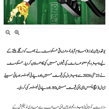
وزیراعظم شہباز شریف کا وفاقی وزارتوں اور ڈویژنز کی کارکردگی کا جامع جائزہ لینے کا
فیصلہ
بلاول بھٹو کا آزاد کشمیر انتخابات پر دھاندلی کا الزام، ن لیگ پر سخت تنقید
یوتھ ویژن نیوز :
(
اسلام آباد
)
– وفاقی حکومت نے جمعہ کو اگلے ہفتے کے
لیے پیٹرولیم مصنوعات کی قیمتوں میں کمی کا اعلان کر دیا۔ حکومت
نے 23 مئی 2026 سے پیٹرول کی قیمت میں 6 روپے فی لیٹر اور ہائی سپیڈ
ڈیزل (ایچ ایس ڈی) کی قیمت میں 6.80 روپے فی لیٹر کمی کر دی۔
وزارت توانائی
(پیٹرولیم ڈویژن)
کی جانب سے جاری نوٹیفکیشن کے