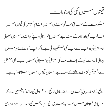
قیمتوں میں کمی کی وجوہات
حکومت کے مطابق عالمی منڈی میں خام تیل کی قیمتوں میں
حالیہ کمی اور ڈالر کے مقابلے میں پاکستانی روپے کی قدر میں معمولی
بہتری کی وجہ سے یہ کمی ممکن ہوئی ہے۔ اگرچہ آبنائے ہرمز پر
ایرانی ناکہ بندی کے باعث عالمی تیل کی سپلائی میں اب بھی خلل
ہے، لیکن گزشتہ ہفتے کے مقابلے میں قیمتوں میں استحکام آیا ہے۔
ذرائع کے مطابق پاکستان نے متبادل ذرائع سے تیل کی درآمد کو یقینی بنا کر
سپلائی چین میں مزید بہتری لائی ہے، جس کی وجہ سے مقامی