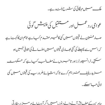
ملک میں مہنگائی کی شرح بلند ہے۔
عوامی ردعمل اور مستقبل کی پیش گوئی
صارفین نے قیمتوں میں کمی کا خیر مقدم کیا ہے تاہم ان کا کہنا ہے
کہ اس سے پہلے کی گئی بھاری قیمتوں میں اضافے کی تلافی نہیں ہو
سکتی۔ ٹرانسپورٹرز اور تاجروں نے مطالبہ کیا ہے کہ حکومت
مزید ریلیف فراہم کرے تاکہ اشیائے ضروریہ کی قیمتوں میں کمی
لائی جا سکے۔
ماہرین کے مطابق آنے والے دنوں میں اگر آبنائے ہرمز پر سفارتی