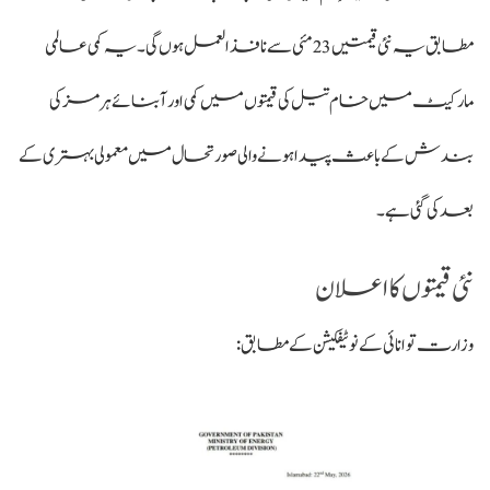
مطابق یہ نئی قیمتیں 23 مئی سے نافذ العمل ہوں گی۔ یہ کمی عالمی
مارکیٹ میں خام تیل کی قیمتوں میں کمی اور آبنائے ہرمز کی
بندش کے باعث پیدا ہونے والی صورتحال میں معمولی بہتری کے
بعد کی گئی ہے۔
نئی قیمتوں کا اعلان
وزارت توانائی کے نوٹیفکیشن کے مطابق: