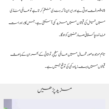
پیشرفت ہوتی ہے اور ایران ناکہ بندی ختم کرتا ہے تو عالمی منڈی
میں تیل کی قیمتوں میں مزید کمی آ سکتی ہے، جس کا براہ راست
فائدہ پاکستانی صارفین کو ہوگا۔
تاہم موجودہ صورتحال میں عالمی سطح پر توانائی کے بحران کے باعث
قیمتوں میں بہت زیادہ کمی کی توقع نہیں ہے۔
مزید پڑھیں