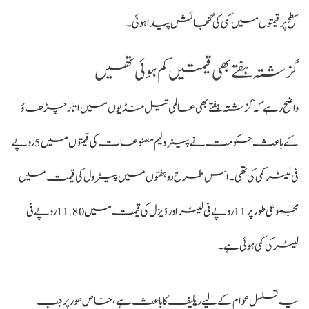
سطح پر قیمتوں میں کمی کی گنجائش پیدا ہوئی۔
گزشتہ ہفتے بھی قیمتیں کم ہوئی تھیں
واضح رہے کہ گزشتہ ہفتے بھی عالمی تیل منڈیوں میں اتار چڑھاؤ
کے باعث حکومت نے پیٹرولیم مصنوعات کی قیمتوں میں 5 روپے
فی لیٹر کمی کی تھی۔ اس طرح دو ہفتوں میں پیٹرول کی قیمت میں
مجموعی طور پر 11 روپے فی لیٹر اور ڈیزل کی قیمت میں 11.80 روپے فی
لیٹر کی کمی ہوئی ہے۔
یہ تسلسل عوام کے لیے ریلیف کا باعث ہے، خاص طور پر جب