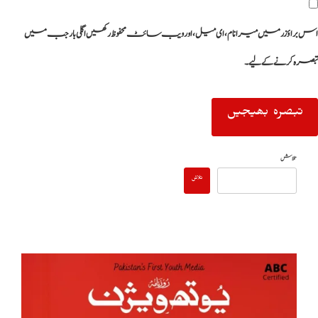
اس براؤزر میں میرا نام، ای میل، اور ویب سائٹ محفوظ رکھیں اگلی بار جب میں
تبصرہ کرنے کےلیے۔
تلاش
تلاش