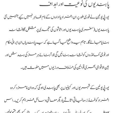
پابندیوں کی نوعیت اور اہداف
یورپی یونین نے فوری طور پر ان افراد یا اداروں کے نام ظاہر نہیں کیے جنہیں نئی
پابندیوں (سفری پابندیوں اور اثاثوں کی منجمدی پر مشتمل) کا نشانہ
بنایا جائے گا۔ تاہم یہ واضح کیا گیا ہے کہ یہ پابندیاں ان ایرانی حکام
اور فوجی کمانڈروں کو نشانہ بنائیں گی جو آبنائے ہرمز کی بندش اور
بین الاقوامی بحری قوانین کی خلاف ورزیوں میں ملوث ہیں۔
یورپی یونین کے شہریوں اور کمپنیوں پر بھی پابندی ہوگی کہ وہ ان نامزد کردہ
افراد کو فنڈز، مالیاتی اثاثے یا دیگر معاشی وسائل فراہم کریں۔ اس