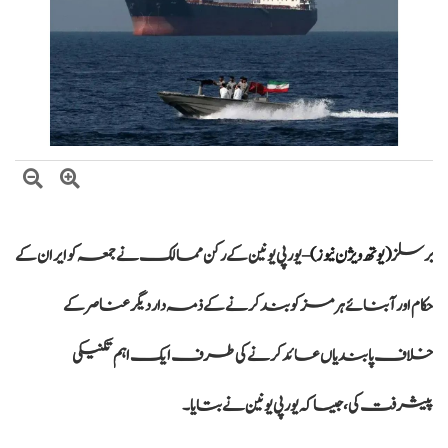
وزیراعظم شہباز شریف کا وفاقی وزارتوں اور ڈویژنز کی کارکردگی کا جامع جائزہ لینے کا
فیصلہ
بلاول بھٹو کا آزاد کشمیر انتخابات پر دھاندلی کا الزام، ن لیگ پر سخت تنقید
برسلز
(یوتھ ویژن نیوز)
– یورپی یونین کے رکن ممالک نے جمعہ کو ایران کے
حکام اور آبنائے ہرمز کو بند کرنے کے ذمہ دار دیگر عناصر کے
خلاف پابندیاں عائد کرنے کی طرف ایک اہم تکنیکی
پیشرفت کی، جیسا کہ یورپی یونین نے بتایا۔