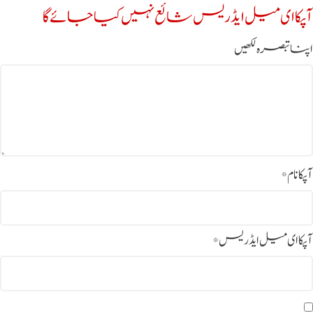
آپکا ای میل ایڈریس شائع نہیں کیا جائے گا
اپنا تبصرہ لکھیں
آپکا نام
*
آپکا ای میل ایڈریس
*