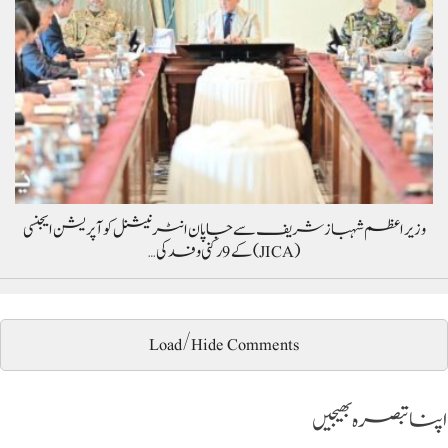
وزیراعظم شہباز شریف سے جاپان انٹرنیشنل کوآپریشن ایجنسی
(JICA) کے 9 رکنی وفد کی…
Load/Hide Comments
اپنا تبصرہ بھیجیں