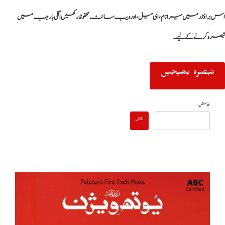
اس براؤزر میں میرا نام، ای میل، اور ویب سائٹ محفوظ رکھیں اگلی بار جب میں
تبصرہ کرنے کےلیے۔
تلاش
تلاش