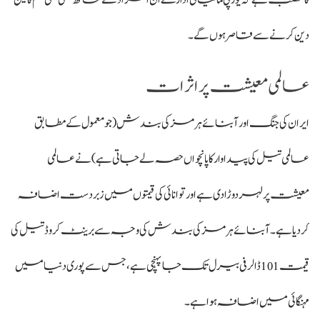
کا مطلب ہے کہ یورپی مالیاتی ادارے ان افراد کے ساتھ کسی بھی قسم کا لین
دین کرنے سے قاصر ہوں گے۔
عالمی معیشت پر اثرات
ایران کی جنگ اور آبنائے ہرمز کی بندش (جو معمول کے مطابق
عالمی تیل کی پیداوار کا پانچواں حصہ لے جاتی ہے) نے عالمی
معیشت پر لہر دوڑا دی ہے اور توانائی کی قیمتوں میں زبردست اضافہ
کر دیا ہے۔ آبنائے ہرمز کی بندش کی وجہ سے برینٹ کروڈ تیل کی
قیمت 101 ڈالر فی بیرل تک جا پہنچی ہے، جس سے پوری دنیا میں
مہنگائی میں اضافہ ہوا ہے۔