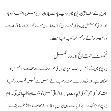
ماہرین کے مطابق یورپی یونین کی یہ پابندیاں ایران پر مزید اقتصادی دباؤ
ڈالنے کی کوشش ہیں، تاکہ تہران کو آبنائے ہرمز کھولنے اور مذاکرات
کی میز پر آنے پر مجبور کیا جا سکے۔
ممکنہ نتائج اور ردعمل
یورپی یونین کے اس اقدام پر ایران کی طرف سے سخت ردعمل کا
امکان ہے۔ ایرانی وزارت خارجہ نے اس سے قبل خبردار کیا
تھا کہ کسی بھی قسم کی نئی پابندیاں مذاکراتی عمل کو نقصان پہنچائیں گی۔ تاہم
یورپی حکام کا کہنا ہے کہ پابندیاں ایران پر دباؤ ڈالنے کا واحد مؤثر طریقہ