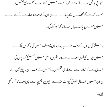
"یورپی یونین اب آبنائے ہرمز میں آزادانہ بحری نقل و
حرکت کو نقصان پہنچانے والے ایران کے اقدامات کے جواب
میں مزید پابندیاں عائد کر سکے گی۔”
برسلز کی ایران کے خلاف پابندیاں پہلے روس کی یوکرین جنگ
میں ایران کی فوجی معاونت اور مشرق وسطیٰ میں مسلح گروپوں کی
حمایت کو نشانہ بنا رہی تھیں۔ اس کے علاوہ یورپی یونین نے
ایران میں انسانی حقوق کی خلاف ورزیوں پر بھی پابندیاں عائد کر رکھی
ہیں۔