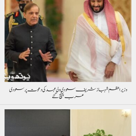
وزیراعظم شہباز شریف سعودی ولی عہد کی دعوت پر سعودی
عرب پہنچ گئے