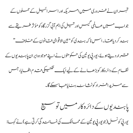
تہران نے فروری میں امریکہ اور اسرائیل کے حملوں کے
جواب میں عالمی گیس اور تیل کی اہم آبی گزرگاہ کو مؤثر طریقے سے
بند کر دیا تھا۔ اس ناکہ بندی کو "بین الاقوامی قانون کے خلاف
”
قرار دیتے ہوئے،
یورپی یونین کی حکومتوں نے اپنے موجودہ ایران پابندیوں کے
نظام کے دائرہ کار کو بڑھانے کے لیے ایک تکنیکی قدم اٹھایا، جس
سے مزید افراد کو نشانہ بنایا جا سکے گا۔
پابندیوں کے دائرہ کار میں توسیع
یورپی کونسل (جو
یورپی یونین
کے ممالک کی نمائندگی کرتی ہے) نے کہا: