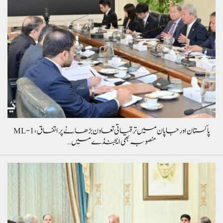
پاکستان اور جاپان میں ترقیاتی تعاون بڑھانے پر اتفاق، ML-1
منصوبہ بھی ایجنڈے میں…