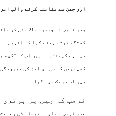
اور چین سے مقابلہ کرنے والی امری
صدر ٹرمپ
نے جمعرات 21 م
گفتگو کرتے ہوئے کہا کہ انہوں نے 
دیا ہے کیونکہ انہیں اس کے "کچھ پہ
کمپنیوں کے سی ای اوز کی موجودگی 
میں اسے روک دیا گیا۔
ٹرمپ کا چین پر برتری 
صدر ٹرمپ نے اپنے فیصلے کی وضاحت 