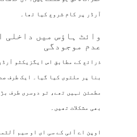
آرڈر پر کام شروع کیا تھا۔
وائٹ ہاؤس میں داخلی اخ
عدم موجودگی
ذرائع کے مطابق اس ایگزیکٹو آرڈر 
بنا پر ملتوی کیا گیا۔ ایک طرف صد
مطمئن نہیں تھے، تو دوسری طرف بڑی
بھی مشکلات تھیں۔
اوپن اے آئی کے سی ای او سیم آلٹم