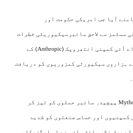
امنے آیا جب امریکی حکومت اور
ی سسٹمز سے لاحق سائبرسیکیوریٹی خطرات
پر تشویش بڑھ رہی ہے۔ خاص طور پر اے آئی کمپنی انتھروپک (Anthropic) کے
قے سے ہزاروں سیکیورٹی کمزوریوں کو دریافت
۔
انتھروپک نے خبردار کیا تھا کہ Mythos پیچیدہ سائبر حملوں کو تیز کر
 کمپنیوں اور حساس صنعتوں کو شدید
 کے پیش نظر وائٹ ہاؤس نے اس ایگزیکٹو