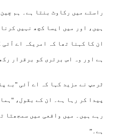
راستے میں رکاوٹ بنتا ہے۔ ہم چین 
ہیں، اور میں ایسا کچھ نہیں کرنا 
ان کا کہنا تھا کہ امریکہ اے آئی 
ہے اور وہ اس برتری کو برقرار رکھ
ٹرمپ نے مزید کہا کہ اے آئی "بے پنا
پیدا کر رہا ہے۔ ان کے بقول، "ہما
رہے ہیں۔ میں واقعی میں سمجھتا تھ
ہے۔”