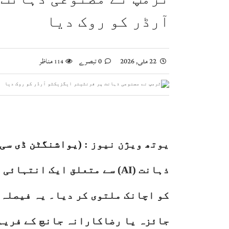
اسحاق ڈار کی شاہ عبداللہ سے ملاقات، فلسطین اور
آرڈر کو روک دیا
صومالی وزیر دفاع کا اعلیٰ عسکری قیادت سے ملاقا
وزیراعظم شہباز شریف کا وفاقی وزارتوں اور ڈوی
بلاول بھٹو کا آزاد کشمیر انتخابات پر دھاندلی ک
22 مئی, 2026
0 تبصرے
مناظر
114
یوتھ ویژن نیوز :
(ی
واشنگٹن ڈی سی
ذہانت (AI) سے متعلق ایک ان
کو اچانک ملتوی کر دیا۔ یہ فیصلہ 
جائزہ یا رضاکارانہ جانچ کے فریم 