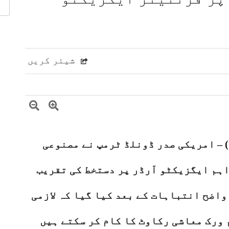
 مشرق وسطیٰ پر اہم تبادلہ خیال
9 لاکھ سے زائد بھارتی فوج کشمیری عوام پر مظالم ڈھا رہی ہے، عاصم افتخار
ت، دفاعی تعاون بڑھانے پر اتفاق
عالمی منڈی میں تیل سستا، 
ژنز کی کارکردگی کا جامع جائزہ لینے کا فیصلہ
ا الزام، ن لیگ پر سخت تنقید
شیئر کریں
)
– امریکی صدر ڈونلڈ ٹرمپ نے مصنوعی
تہائی اہم ایگزیکٹو آرڈر پر دستخط کی تقریب
واضح انتباہات کے بعد کیا گیا کہ لازمی
ورک معاشی رکاوٹ کا کام کر سکتے ہیں