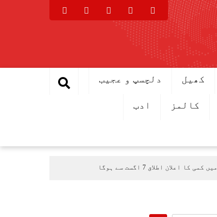
کھیل
دلچسپ و عجیب
کالمز
ادب
اعلان اطلاق 7 اگست سے ہوگا