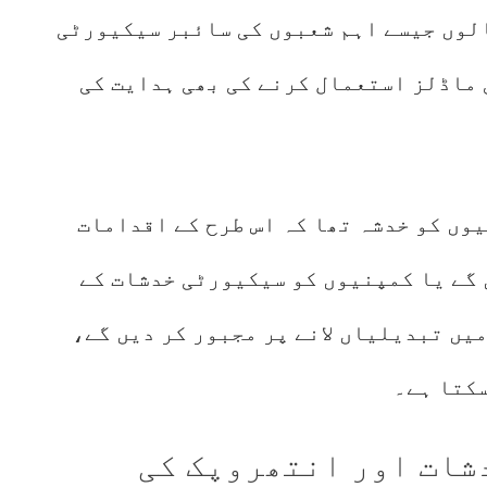
الوں جیسے اہم شعبوں کی سائبر سیکیورٹی
 ماڈلز استعمال کرنے کی بھی ہدایت کی
وں کو خدشہ تھا کہ اس طرح کے اقدامات
 گے یا کمپنیوں کو سیکیورٹی خدشات کے
یں تبدیلیاں لانے پر مجبور کر دیں گے،
سکتا ہے۔
شات اور انتھروپک کی