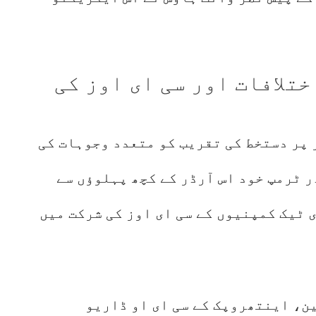
تلافات اور سی ای اوز کی
پر دستخط کی تقریب کو متعدد وجوہات کی
ر ٹرمپ خود اس آرڈر کے کچھ پہلوؤں سے
 ٹیک کمپنیوں کے سی ای اوز کی شرکت میں
ین، اینتھروپک کے سی ای او ڈاریو