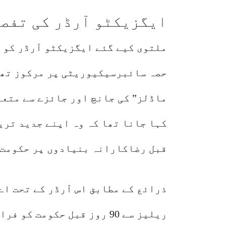
ایگزیکٹو آرڈر کی تفصی
ملتوی کیے گئے ایگزیکٹو آرڈر کو دو
حصہ سائبرسیکیوریٹی پر مرکوز تھا
ماڈلز” کی جانچ اور جائزے سے متعل
کہا جانا تھا کہ وہ اپنے جدید تری
قبل رضاکارانہ بنیادوں پر حکومت 
ذرائع کے مطابق اس آرڈر کے تحت اے
ریلیز سے 90 روز قبل حکومت 