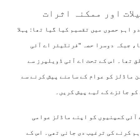
لات اور ممکنہ اثرات
 اہم حصوں میں تقسیم کیا گیا تھا: پہلا
، جبکہ دوسرا حصہ "فرنٹیئر اے آئی
ق تھا۔ اس کے تحت اے آئی ڈویلپرز سے
ن ماڈلز کو عوام کے سامنے پیش کرنے سے
کو جائزے کے لیے پیش کریں۔
 آئی کمپنیوں کو اپنے ماڈلز عوامی
کو فراہم کرنے کی ترغیب دی جانی تھی۔ اس کے