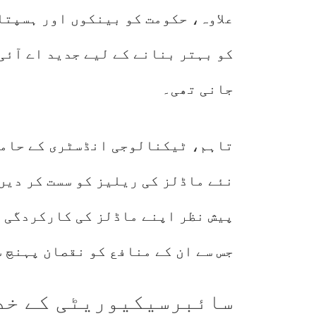
علاوہ، حکومت کو بینکوں اور ہسپت
کو بہتر بنانے کے لیے جدید اے آئی
جانی تھی۔
تاہم، ٹیکنالوجی انڈسٹری کے حامی
نئے ماڈلز کی ریلیز کو سست کر دیں
پیش نظر اپنے ماڈلز کی کارکردگی م
جس سے ان کے منافع کو نقصان پہنچ 
سائبرسیکیوریٹی کے خد