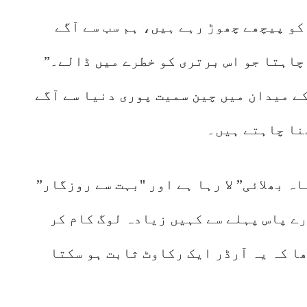
کو پیچھے چھوڑ رہے ہیں، ہم سب سے آگے
چاہتا جو اس برتری کو خطرے میں ڈالے۔”
کے میدان میں چین سمیت پوری دنیا سے آگے
نا چاہتے ہیں۔
ہ بھلائی” لا رہا ہے اور "بہت سے روزگار”
رے پاس پہلے سے کہیں زیادہ لوگ کام کر
ا کہ یہ آرڈر ایک رکاوٹ ثابت ہو سکتا