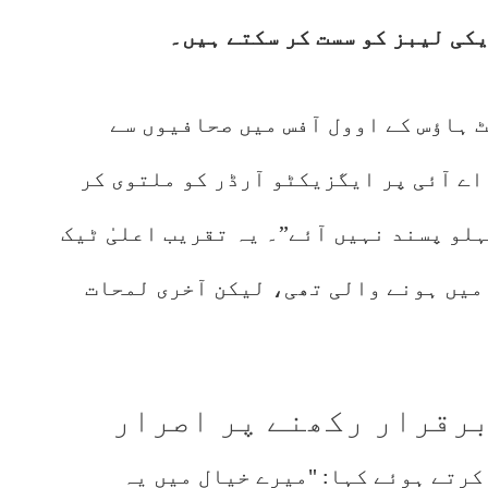
کی لیبز کو سست کر سکتے ہیں۔
ئی کو وائٹ ہاؤس کے اوول آفس میں صحافیوں سے
اے آئی پر ایگزیکٹو آرڈر کو ملتوی کر
لو پسند نہیں آئے”۔ یہ تقریب اعلیٰ ٹیک
میں ہونے والی تھی، لیکن آخری لمحات
برقرار رکھنے پر اصرار
کرتے ہوئے کہا: "میرے خیال میں یہ