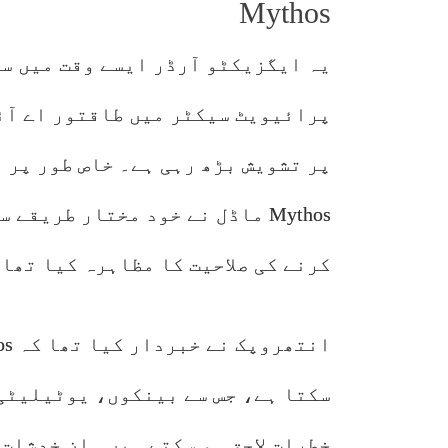
Mythos
یہ ایگزیکٹو آرڈر ایسے وقت میں س
پرائیویٹ سیکٹر میں طاقتور اے آئ
Mythos ماڈل نے خود مختار طری
کرنے کی صلاحیت کا مظاہرہ کیا تھا
سکتا ہے، جس سے بینکوں، یوٹیلیٹی
خطرات لاحق ہو سکتے ہیں۔ ان خدشات