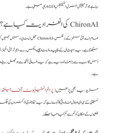
رہا ہے جو آرٹیفیشل جنرل انٹیلیجنس (AGI) پر مبنی ہے۔
ChironAI کی انفرادیت کیا ہے؟
عام اے آئی سسٹمز کے برعکس، onAI
سیکھتا ہے۔ یہ ہسپتال کے پیچیدہ ڈیٹا جیسے ایکس رے، ایم آر آئی اسکینز،
اس کا سب سے بڑا فائدہ یہ ہے کہ یہ انسانی آنکھ سے اوجھل رہنے والی 
ہے۔
مزید یہ بھی پڑھیں
:
پرائم انسٹیٹیوٹ آف ہیلتھ سائ
کمپنی کے سی ای او بلال فاروقی کا کہنا ہے کہ یہ ٹیکنالوجی ڈاکٹروں کی 
غلطیوں کے امکان کو کم سے کم کیا جا سکے۔