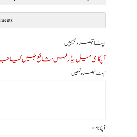
ments
اپنا تبصرہ بھیجیں
آپکا ای میل ایڈریس شائع نہیں کیا جائ
اپنا تبصرہ لکھیں
آپکا نام
*