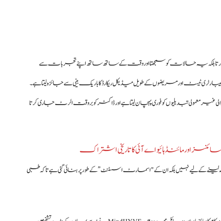
Chir محض ڈیٹا پروسیس نہیں کرتا بلکہ یہ حالات کو سمجھتا اور وقت کے ساتھ ساتھ اپنے تجربات سے
 لیبارٹری ٹیسٹ اور مریضوں کے طویل میڈیکل ریکارڈ کا باریک بینی سے جائزہ لیتا ہے۔
غیر معمولی تبدیلیوں کو فوری پہچان لیتا ہے اور ڈاکٹر کو بروقت الرٹ جاری کرتا
نسز اور مائنڈ ہائیو اے آئی کا تاریخی اشتراک
جگہ لینے کے لیے نہیں بلکہ ان کے "اسمارٹ اسسٹنٹ” کے طور پر بنائی گئی ہے تاکہ طبی