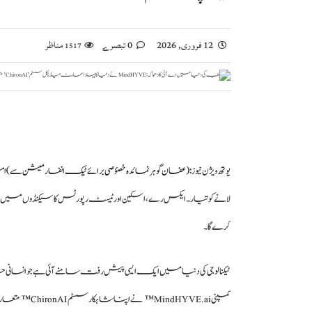
12 فروری, 2026
0 تبصرے
مناظر
1517
یوتھ ویژن نیوز :
(عفان گوہر نمائدہ خصؤصی برائے ٹیک انفارمیشن سے)
لانے کو تیار۔ ایکس رے، اسکین اور ٹیسٹ رپورٹس کا سیکنڈوں میں ت
کرے گا۔
ٹیکنالوجی
کی دنیا میں ایک ایسی پیش رفت سامنے آئی ہے جو انسانی جانو
کمپنی HYVE.ai