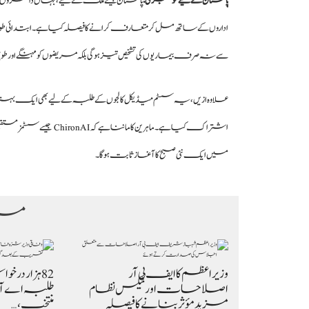
پاکستان کے لیے خوشخبری :
اداروں کے ساتھ مل کر متعارف کرانے کا فیصلہ کیا ہے۔ ابتدائی 
سے نہ صرف بیماریوں کی تشخیص تیز ہوگی بلکہ مریضوں کو مہنگے اور
علاوہ ازیں، یہ سسٹم میڈیکل کالجوں کے طلبہ کے لیے بھی ایک بہتری
اشتراک کیا ہے۔ ماہرین کا
میں ایک نئی صبح کا آغاز ثابت ہوگا۔
مزی
وزیراعظم کا ایف بی آر
اصلاحات اور ٹیکس نظام
طلبہ اے آئی
مزید مؤثر بنانے کا فیصلہ
منتخب،…