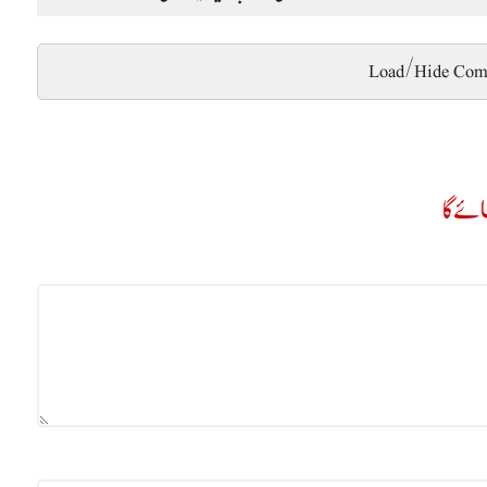
Load/Hide Com
ے گا