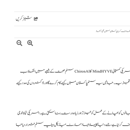
شیئر کریں
امریکی کمپنی MindHYVE کا ChironAI سسٹم صحت کے شعبے میں انقلاب
جزیہ۔ جانیں یہ سسٹم پاکستان میں کیسے کام کرے گا اور ڈاکٹروں کی مدد کیسے
ں کو بچانے کے عمل کو تیز تر اور زیادہ درست بنا سکتی ہے۔ امریکی ٹیکنالوجی
Mind™ نے اپنا شاہکار سسٹم ChironAI™ متعارف کرایا ہے، جسے دنیا کا پہلا ایسا اسمارٹ میڈیکل ہیلپ سسٹم قرار دیا جا