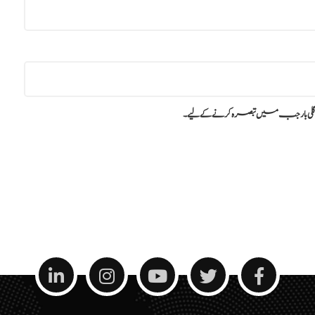
گلی بار جب میں تبصرہ کرنے کےلیے۔