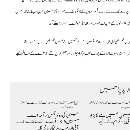
پاکستان جیسے ملک کے لیے، جہاں ڈاکٹروں پر کام کا دباؤ زیادہ اور وسائل محدود ہیں، MindHYVE نے اسے یہاں کے بڑے تشخیصی
طور پر اسے ملک کے بڑے شہروں کے ڈائیگنوسٹک مراکز میں آزمایا جائے گا۔ اس
 طویل ٹیسٹوں کے بجائے جلد علاج کی سہولت مل سکے گی۔
ن تعلیمی ٹول ثابت ہوگا، جس کے لیے کمپنی نے طبی تعلیمی اداروں کے ساتھ
 ماننا ہے کہ ChironAI جیسے سسٹمز مستقبل میں ہسپتالوں کے پورے نظام کو ڈیجیٹلائز اور منظم کر دیں گے، جو صحت کے عالمی شعبے
د پڑھیں
82 ہزار درخواستوں میں سے 6 ہزار
چین کی روبوٹکس برآمدات
 پروگرام کے لیے
میں 18.6 فیصد اضافہ، اے
آئی اور جدید ٹیکنالوجی کا…