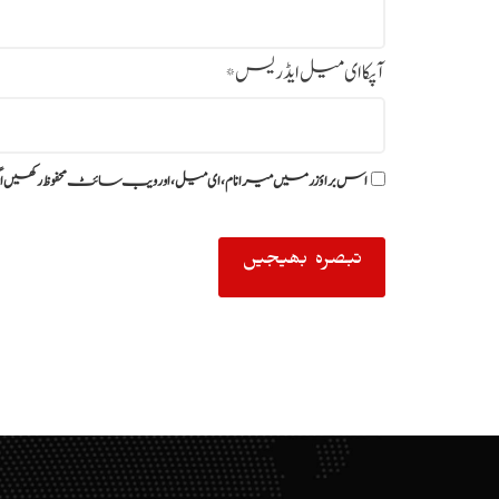
آپکا ای میل ایڈریس
*
اس براؤزر میں میرا نام، ای میل، اور ویب سائٹ محفوظ رکھیں ا