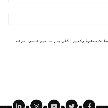
سائٹ محفوظ رکھیں اگلی بار جب میں تبصرہ کرنے