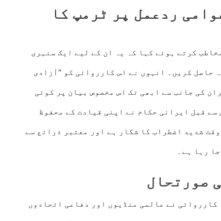
وامی ردعمل پر ٹرمپ کا
خاطب کرتے ہوئے کہا کہ یہ ان کے لیے ایک سنہری
ہ حاصل کریں۔ انہوں نے اس کارروائی کو "آزادی
ان کی جانب سے ابھی تک اس مخصوص بیان پر کوئی
سے قبل ایرانی حکام نے اپنی قیادت کے محفوظ
وقت شدید اضطراب کا شکار ہے اور معتبر ذرائع سے
جا رہا ہے۔
ی صورتحال
 کارروائی نے عالمی منڈیوں اور دفاعی اتحادوں