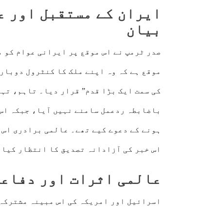
ایران کے مستقبل اور ع
بیان
صدر ٹرمپ نے اس موقع پر ایرانی عوام کو م
موقع ہے کہ وہ اپنے ملک کا کنٹرول دوبار
کی سمت ایک بڑا قدم” قرار دیا۔ تاہم، تہر
باضابطہ ردعمل سامنے نہیں آیا، جبکہ اس 
ہونے کے دعوے کیے تھے۔ عالمی برادری اس 
اس خبر کی آزادانہ تصدیق کا انتظار کیا 
عالمی اثرات اور دفاع
اسرائیل اور امریکہ کی اس مبینہ مشترکہ