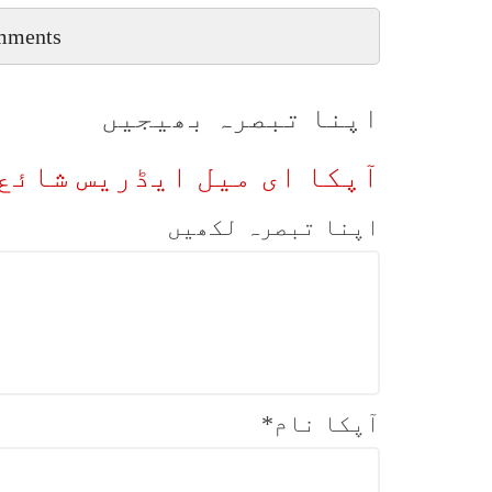
mments
اپنا تبصرہ بھیجیں
آپکا ای میل ایڈریس شائع 
اپنا تبصرہ لکھیں
آپکا نام
*