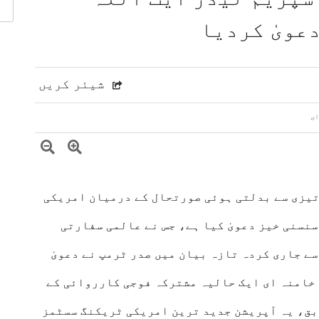
یجنڈے میں شامل
عویٰ کردیا
اون بڑھانے پر تبادلہ خیال
اقدامات کے خلاف کشمیریوں سے اظہارِ یکجہتی
 مشرق وسطیٰ پر اہم تبادلہ خیال
شیئر کریں
 تیزی سے بدلتی ہوئی صورتحال کے درمیان امریکی
نسنی خیز دعویٰ کیا ہے، جس نے عالمی سفارتی
ے جاری کردہ تازہ بیان میں صدر ٹرمپ نے دعویٰ
 خامنہ ای ایک حالیہ مشترکہ فوجی کارروائی کے
ق، یہ آپریشن جدید ترین امریکی ٹریکنگ سسٹمز