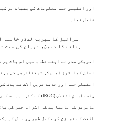
اور انٹیلی جنس معلومات کی بنیاد پر کیا
شامل تھا۔
اسرائیل کا سپریم لیڈر خامنہ ا
بنانے کا دعویٰ، تہران کی سخت ت
امریکی صدر نے اپنے خطاب میں اس بات پر ز
اعلیٰ کمانڈرز امریکی ٹیکنالوجی کی پہنچ 
انٹیلی جنس اور جدید ترین آلات نے ہدف کو
پاسدارانِ انقلاب (IRGC) ک
ماہرین کا ماننا ہے کہ اگر اس خبر کی باق
طاقت کے توازن کو مکمل طور پر بدل کر رکھ