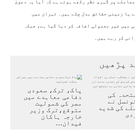
معاملے پر گہری نظر رکھے ہوئے ہے کہ آیا یہ دعویٰ
Psychological Warf) کا حصہ ہے یا زمینی حقائق بدل چکے ہیں۔ تہران میں
 میں غیر معمولی اضافہ کر دیا گیا ہے، جبکہ
انی کر رہے ہیں۔
د پڑھیں
پاک، ترک، سعودی
تحدہ کی
دفاعی معاہدے میں
کونسل نے
مصر کی شمولیت
لے کی شدید
متوقع،ترک وزیر
دی
خارجہ ہاکان
فیدان…