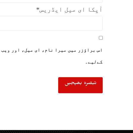
آپکا ای میل ایڈریس
*
اس براؤزر میں میرا نام، ای میل، اور ویب 
کےلیے۔