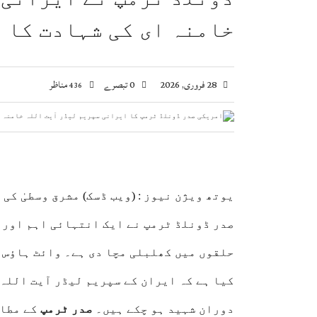
پاکستان اور جاپان میں ترقیاتی تعاون بڑھانے پر اتفاق، ML-1 منصوبہ بھی ا
خامنہ ای کی شہادت کا د
وزیراعظم شہباز شریف سے جاپان انٹرنیشنل کوآپریشن ایجنسی (JICA) کے 9 رکنی وفد کی ملاقات، تع
ویانا میں یوم استحصال کشمیر کی تقریب، بھارتی 
اسحاق ڈار کی شاہ عبداللہ سے ملاقات، فلسطین اور
28 فروری, 2026
0 تبصرے
مناظر
436
یوتھ ویژن نیوز :
(ویب ڈسک)
مشرق وسطیٰ کی
صدر ڈونلڈ ٹرمپ نے ایک انتہائی اہم اور س
حلقوں میں کھلبلی مچا دی ہے۔ وائٹ ہاؤس س
کیا ہے کہ ایران کے سپریم لیڈر آیت اللہ
دوران شہید ہو چکے ہیں۔
صدر ٹرمپ
کے مطاب