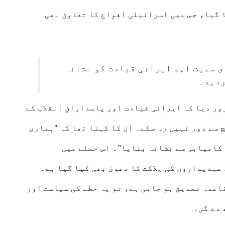
 گیا، جس میں اسرائیلی افواج کا تعاون بھی
ی سمیت اہم ایرانی قیادت کو نشانہ
ردید۔
ور دیا کہ ایرانی قیادت اور پاسدارانِ انقلاب کے
سے دور نہیں رہ سکے۔ ان کا کہنا تھا کہ "ہماری
 کامیابی سے نشانہ بنایا”۔ اس حملے میں
ے کئی اہم عسکری عہدیداروں کی ہلاکت کا دعویٰ بھی کیا گیا ہے۔
اعدہ تصدیق ہو جاتی ہے، تو یہ خطے کی سیاست اور
 دے گی۔