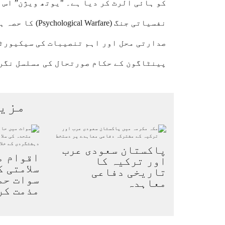
کو ہائی الرٹ کر دیا ہے۔ "یوتھ ویژن” اس 
نفسیاتی جنگ (are
صدارتی محل اور اہم تنصیبات کی سیکیورٹی
پینٹاگون کے حکام صورتحال کی مسلسل نگر
مزی
پاکستان سعودی عرب
اقوام م
اور ترکیہ کا
سلامتی 
تاریخی دفاعی
سوات حم
معاہدہ
مذمت کر