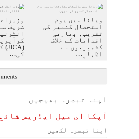
ویانا میں یوم
وزیراعظ
استحصال کشمیر کی
شریف سے
تقریب، بھارتی
انٹرنی
اقدامات کے خلاف
کوآپریش
کشمیریوں سے
اظہارِ…
کی…
mments
اپنا تبصرہ بھیجیں
آپکا ای میل ایڈریس شائع 
اپنا تبصرہ لکھیں