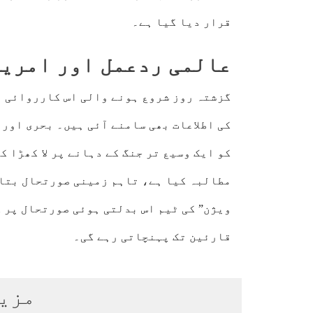
قرار دیا گیا ہے۔
عالمی ردعمل اور امریک
گزشتہ روز شروع ہونے والی اس کارروائی 
کی اطلاعات بھی سامنے آئی ہیں۔ بحری اور 
کو ایک وسیع تر جنگ کے دہانے پر لا کھڑا 
مطالبہ کیا ہے، تاہم زمینی صورتحال بتات
ویژن” کی ٹیم اس بدلتی ہوئی صورتحال پر گ
قارئین تک پہنچاتی رہے گی۔
مزی