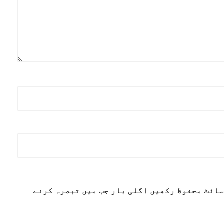
سائٹ محفوظ رکھیں اگلی بار جب میں تبصرہ کرنے