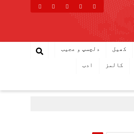
کھیل
دلچسپ و عجیب
کالمز
ادب