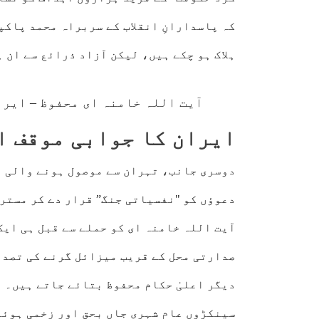
کہ پاسدارانِ انقلاب کے سربراہ محمد پاک
ہلاک ہو چکے ہیں، لیکن آزاد ذرائع سے ان 
آیت اللہ خامنہ ای محفوظ – ایرا
ایران کا جوابی موقف ا
دوسری جانب، تہران سے موصول ہونے والی ا
دعوؤں کو "نفسیاتی جنگ” قرار دے کر مسترد
آیت اللہ خامنہ ای کو حملے سے قبل ہی ایک
صدارتی محل کے قریب میزائل گرنے کی تصدی
دیگر اعلیٰ حکام محفوظ بتائے جاتے ہیں۔ ا
سینکڑوں عام شہری جاں بحق اور زخمی ہوئے