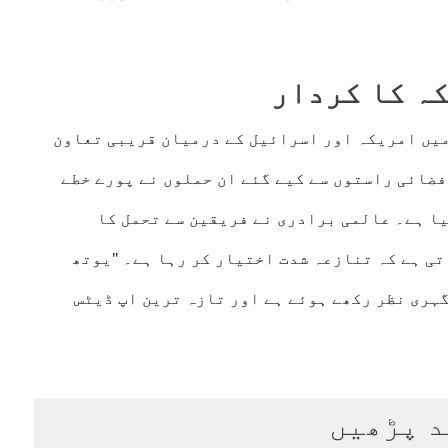
ہ کا کردار
میں امریکہ اور اسرائیل کے درمیان قریبی تعاون
فضائی راستوں سے کیے گئے ان حملوں نے پورے خطے
کیا ہے۔ عالمی برادری نے فریقین سے تحمل کا
ی ہے کہ تنازعہ شدت اختیار کر رہا ہے۔ "یوتھ
ہری نظر رکھے ہوئے ہے اور تازہ ترین اپ ڈیٹس
د پڑھیں