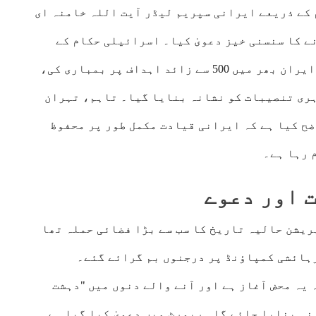
کے ذریعے ایرانی سپریم لیڈر آیت اللہ خامنہ ای
ے کا سنسن
ی خیز دعویٰ کیا۔ اسرائیلی حکام کے
مطابق، فضائیہ کے تقریباً 200 طیاروں نے ایران بھر میں 500 سے زائد اہداف پر بمباری کی،
وہری تنصیبات کو نشانہ بنایا گیا۔ تاہم، تہران
ضح کیا ہے کہ ایرانی قیادت مکمل طور پر محفوظ
 رہا ہے۔
 اور دعوے
یشن حالیہ تاریخ کا سب سے بڑا فضائی حملہ تھا
رہائشی کمپاؤنڈ پر درجنوں بم گرائے گئے۔
یہ محض آغاز ہے اور آنے والے دنوں میں "دہشت
ہ بنایا جائے گا۔ رپورٹ میں دعویٰ کیا گیا ہے