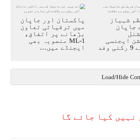
م شہباز
پاکستان اور جاپان
 جاپان
میں ترقیاتی تعاون
شنل
بڑھانے پر اتفاق،
ن ایجنسی
ML-1 منصوبہ بھی
(JICA) کے 9 رکنی وفد
ایجنڈے میں…
Load/Hide Co
نہیں کیا جائے گا