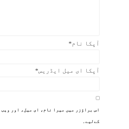
آپکا نام
*
آپکا ای میل ایڈریس
*
اس براؤزر میں میرا نام، ای میل، اور ویب 
کےلیے۔