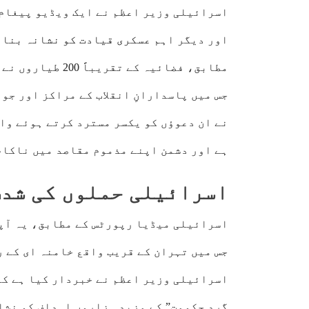
اسرائیلی وزیر اعظم نے ایک ویڈیو پیغام 
اور دیگر اہم
عسکری قیادت کو نشانہ بنان
جس میں پاسدارانِ انقلاب کے مراکز اور ج
نے ان دعوؤں کو یکسر مسترد کرتے ہوئے وا
ہے اور دشمن اپنے مذموم مقاصد میں ناکام
اسرائیلی حملوں کی شدت
اسرائیلی میڈیا رپورٹس کے مطابق، یہ آپر
جس میں تہران کے قریب واقع خامنہ ای کے 
اسرائیلی وزیر اعظم نے خبردار کیا ہے کہ 
گرد حکومت” کے مزید ہزاروں اہداف کو نشان