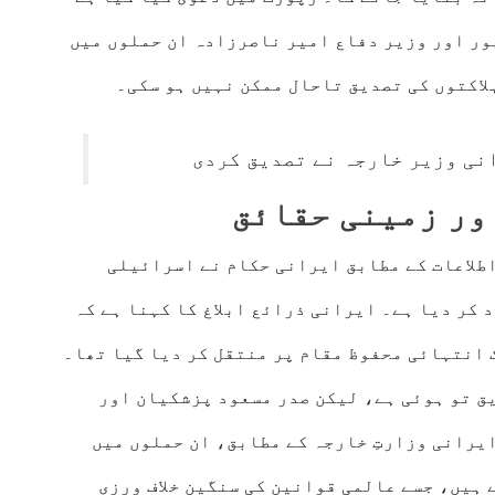
پور اور وزیر دفاع امیر ناصرزادہ ان حملوں میں
ہلاکتوں کی تصدیق تاحال ممکن نہیں ہو سکی۔
نی وزیر خارجہ نے تصدیق کردی
ور زمینی حقائق
طلاعات کے مطابق ایرانی حکام نے اسرائیلی
 کر دیا ہے۔ ایرانی ذرائع ابلاغ کا کہنا ہے کہ
 انتہائی محفوظ مقام پر منتقل کر دیا گیا تھا۔
ق تو ہوئی ہے، لیکن صدر مسعود پزشکیان اور
یرانی وزارتِ خارجہ کے مطابق، ان حملوں میں
 ہیں، جسے عالمی قوانین کی سنگین خلاف ورزی