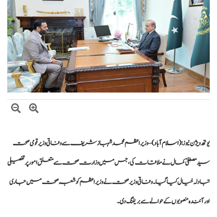
وزیراعظم شہباز شریف کا وفاقی وزارتوں اور ڈویژنز کی کارکردگی کا جامع جائزہ لینے کا
فیصلہ
بلاول بھٹو کا آزاد کشمیر انتخابات پر دھاندلی کا الزام، ن لیگ پر سخت تنقید
یوتھ ویژن نیوز :
(اسلام آباد)
– وزیراعظم محمد شہباز شریف سے وفاقی وزیر قومی صحت
سید مصطفیٰ کمال نے ملاقات کی، جس میں وزارت صحت سے متعلق امور پر تفصیلی
تبادلہ خیال کیا گیا۔ وفاقی وزیر صحت نے وزیراعظم کو شعبہ صحت میں جاری
اور آئندہ منصوبوں کے حوالے سے بریفنگ دی۔