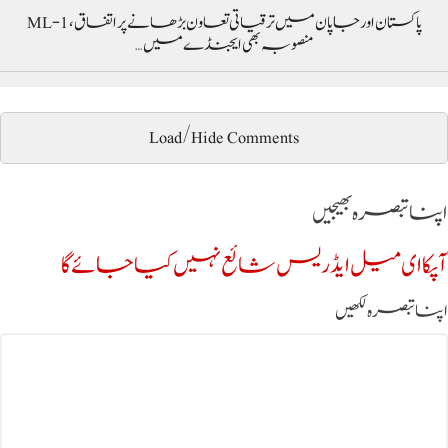
پاکستان اور جاپان میں ترقیاتی تعاون بڑھانے پر اتفاق، ML-1
منصوبہ بھی ایجنڈے میں…
Load/Hide Comments
اپنا تبصرہ بھیجیں
آپکا ای میل ایڈریس شائع نہیں کیا جائے گا
اپنا تبصرہ لکھیں