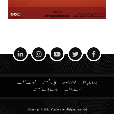
پرائیویسی پالیسی
قوائد و ضوابط
کاپی رائٹس
نمونہ صفحہ
ہم سے رابطہ
ہمارے بارے میں
Copyright © 2025, Youthvision all rights reserved.