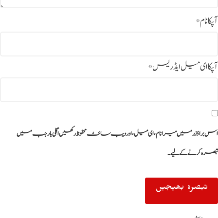
آپکا نام
*
آپکا ای میل ایڈریس
*
اس براؤزر میں میرا نام، ای میل، اور ویب سائٹ محفوظ رکھیں اگلی بار جب میں
تبصرہ کرنے کےلیے۔