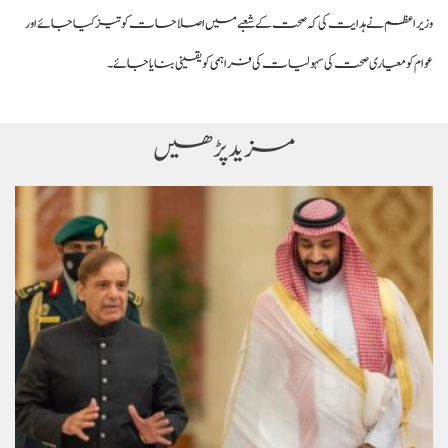
وزیراعظم نے ہدایت کی کہ صحت کے شعبے میں اصلاحات کو تیز کیا جائے اور
عوام کو معیاری صحت کی سہولیات کی فراہمی کو یقینی بنایا جائے۔
مزید پڑھیں