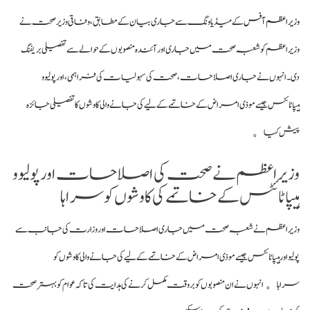
وزیراعظم آفس
کے میڈیا ونگ سے جاری بیان کے مطابق، وفاقی وزیر صحت نے
وزیراعظم کو شعبہ صحت میں جاری اور آئندہ منصوبوں کے حوالے سے تفصیلی بریفنگ
دی۔ انہوں نے جاری اصلاحات، صحت کی سہولیات کی فراہمی، اور پولیو و
ہیپاٹائٹس جیسے موذی امراض کے خاتمے کے لیے کی جانے والی کاوشوں کا تفصیلی جائزہ
پیش کیا。
وزیراعظم نے صحت کی اصلاحات اور پولیو و
ہیپاٹائٹس کے خاتمے کی کاوشوں کو سراہا
وزیراعظم نے شعبہ صحت میں جاری اصلاحات اور وزارت کی جانب سے
پولیو اور ہیپاٹائٹس جیسے موذی امراض کے خاتمے کے لیے کی جانے والی کاوشوں کو
سراہا。
انہوں نے ان منصوبوں کو بروقت مکمل کرنے کی ہدایت کی تاکہ عوام کو بہتر صحت