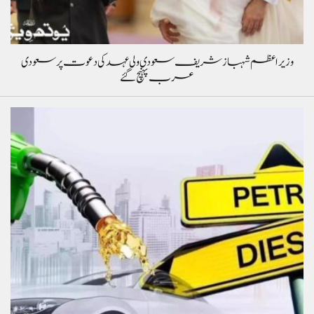
وزیراعظم شہباز شریف سعودی ولی عہد کی دعوت پر سعودی
عرب پہنچ گئے