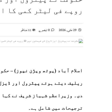
اسحاق ڈار کی شاہ عبداللہ سے ملاقات، فلسطین اور
روپے فی لیٹر کمی کا اع
صومالی وزیر دفاع کا اعلیٰ عسکری قیادت سے ملاقا
وزیراعظم شہباز شریف کا وفاقی وزارتوں اور ڈوی
بلاول بھٹو کا آزاد کشمیر انتخابات پر دھاندلی ک
29 مئی, 2026
0 تبصرے
مناظر
52
اسلام آباد
(یوتھ ویژن نیوز)
– حکوم
دی۔ وزیراعظم شہباز شریف نے کہا ہ
ترجیحات میں شامل ہے۔