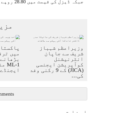
جبکہ ڈیزل کی قیمت میں 28.80 روپے فی لیٹر کی کمی ہوئی ہے۔
مزی
وزیراعظم شہباز
پاکستان
شریف سے جاپان
میں ترق
انٹرنیشنل
بڑھانے 
کوآپریشن ایجنسی
ML-1
(JICA) کے 9 رکنی وفد
ایجنڈے
کی…
mments
اپنا تبصرہ بھیجیں