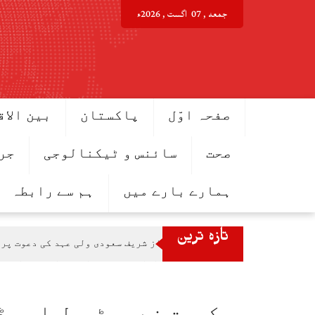
Ski
جمعه , 07 اگست , 2026ء
t
conten
صفحہ اوّل
پاکستان
بین الاق
صحت
سائنس و ٹیکنالوجی
جر
ہمارے بارے میں
ہم سے رابطہ
تازہ ترین
وزیراعظم شہباز شریف سعودی ولی عہد کی دعوت پر 
پاکستان اور جاپان میں ترقیاتی تعاون بڑھانے پر اتفاق، ML-1 منصوبہ بھی ا
وزیراعظم شہباز شریف سے جاپان انٹرنیشنل کوآپریشن ایجنسی (JICA) کے 9 رکنی وفد کی ملاقات، تع
ویانا میں یوم استحصال کشمیر کی تقریب، بھارتی 