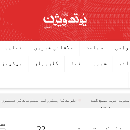
وامی
سیاست
علاقائی خبریں
تعلیم
ائم
شوبز
فوڈ
کاروبار
ویڈیوز
سعودی عرب پہنچ گئے
حکومت کا پیٹرولیم مصنوعات کی قیمتوں میں کمی کا 
یجنڈے میں شامل
اون بڑھانے پر تبادلہ خیال
تلاش
اقدامات کے خلاف کشمیریوں سے اظہارِ یکجہتی
حکومت نے پیٹرول اور ڈیزل کی قیمتوں میں 22