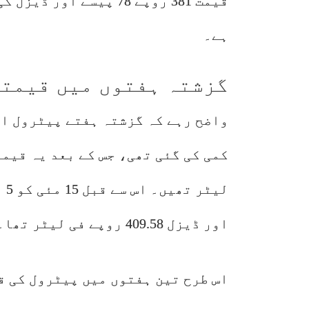
ہے۔
گزشتہ ہفتوں میں قیمتو
اور ڈیزل 409.58 روپے فی لیٹر تھا۔