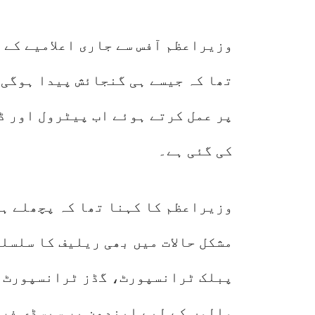
وزیراعظم آفس سے جاری اعلامیے کے 
تھا کہ جیسے ہی گنجائش پیدا ہوگی،
کی گئی ہے۔
وزیراعظم کا کہنا تھا کہ پچھلے ہف
مشکل حالات میں بھی ریلیف کا سلسل
پبلک ٹرانسپورٹ، گڈز ٹرانسپورٹ، 
والوں کے لیے ایندھن پر سبسڈی فرا