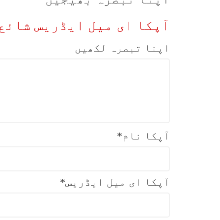
آپکا ای میل ایڈریس شائع 
اپنا تبصرہ لکھیں
آپکا نام
*
آپکا ای میل ایڈریس
*