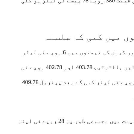
قیمت 381 روپے 78 پیسے اور ڈیزل کی قیمت 380 روپے 78 پیسے فی لیٹر ہو گئی
ں میں کمی کا سلسلہ
واضح رہے کہ گزشتہ ہفتے پیٹرول اور ڈیزل کی قیمتوں میں 6 روپے فی لیٹر
کمی کی گئی تھی، جس کے بعد یہ قیمتیں بالترتیب 403.78 اور 402.78 روپے فی
لیٹر تھیں۔ اس سے قبل 15 مئی کو 5 روپے فی لیٹر کمی کے بعد پیٹرول 409.78
اس طرح تین ہفتوں میں پیٹرول کی قیمت میں مجموعی طور پر 28 روپے فی لیٹر