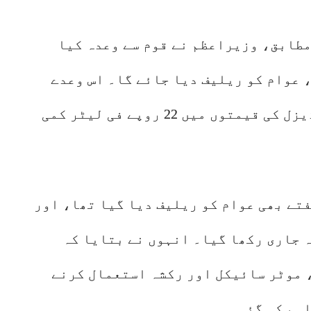
مطابق، وزیراعظم نے قوم سے وعدہ کیا
 عوام کو ریلیف دیا جائے گا۔ اس وعدے
پر عمل کرتے ہوئے اب پیٹرول اور ڈیزل کی قیمتوں میں 22 روپے فی لیٹر کمی
تے بھی عوام کو ریلیف دیا گیا تھا، اور
ہ جاری رکھا گیا۔ انہوں نے بتایا کہ
موٹر سائیکل اور رکشہ استعمال کرنے
ہم کی گئی۔