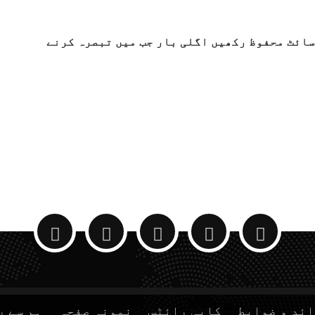
سائٹ محفوظ رکھیں اگلی بار جب میں تبصرہ کرنے
ئد و ضوابط
کاپی رائٹس
نمونہ صفحہ
ہم سے ر