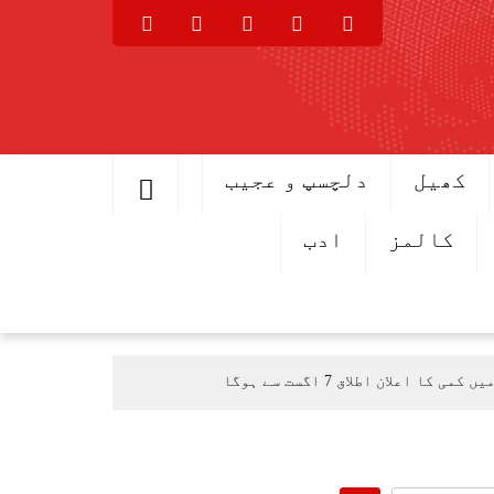
کھیل
دلچسپ و عجیب
کالمز
ادب
اعلان اطلاق 7 اگست سے ہوگا