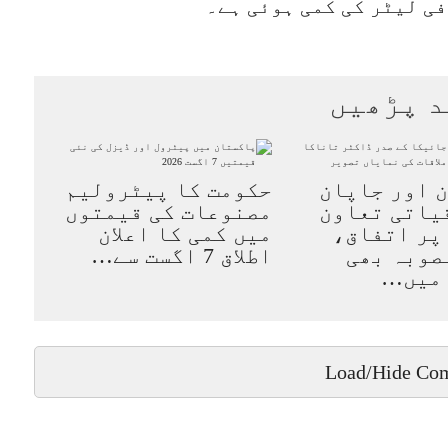
د پڑھیں
 اور جاپان
حکومت کا پیٹرولیم
یاتی تعاون
مصنوعات کی قیمتوں
پر اتفاق،
میں کمی کا اعلان
 منصوبہ بھی
اطلاق 7 اگست سے…
 میں…
Load/Hide Co