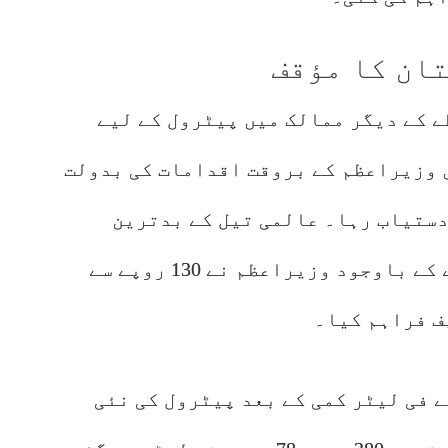
ان کا مؤقف
ے کے دیگر ممالک میں پیٹرول کے لیے
وزیراعظم کے بروقت اقدامات کی بدولت
دستیاب رہا۔ عالمی تیل کے بدترین
بحران کے دوران قیمتوں میں اضافے کے باوجود وزیراعظم نے 130 روپے سے
ف فراہم کیا۔
م ڈویژن کے مطابق، 22 روپے فی لیٹر کمی کے بعد پیٹرول کی نئی