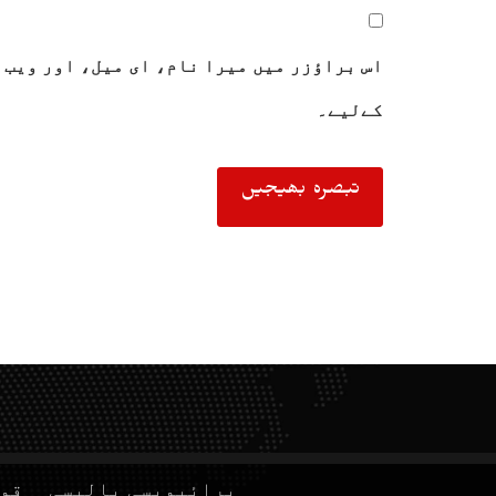
اس براؤزر میں میرا نام، ای میل، اور ویب 
کےلیے۔
پرائیویسی پالیسی
قوا