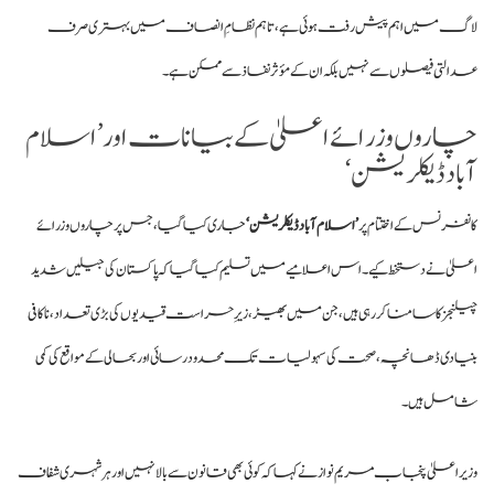
لاگ میں اہم پیش رفت ہوئی ہے، تاہم نظامِ انصاف میں بہتری صرف
عدالتی فیصلوں سے نہیں بلکہ ان کے مؤثر نفاذ سے ممکن ہے۔
چاروں وزرائے اعلیٰ کے بیانات اور ’اسلام
آباد ڈیکلریشن‘
کانفرنس کے اختتام پر
’اسلام آباد ڈیکلریشن‘
جاری کیا گیا، جس پر چاروں وزرائے
اعلیٰ نے دستخط کیے۔
اس اعلامیے میں تسلیم کیا گیا کہ پاکستان کی جیلیں شدید
چیلنجز کا سامنا کر رہی ہیں، جن میں بھیڑ، زیرِ حراست قیدیوں کی بڑی تعداد، ناکافی
بنیادی ڈھانچہ، صحت کی سہولیات تک محدود رسائی اور بحالی کے مواقع کی کمی
شامل ہیں۔
وزیراعلیٰ پنجاب مریم نواز نے کہا کہ کوئی بھی قانون سے بالا نہیں اور ہر شہری شفاف