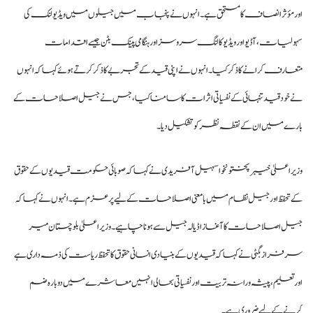
اور مؤثر انصاف کا مستحق ہے۔
انہوں نے پنجاب میں جیلوں میں ویڈیو لنک کی
سہولیات، آڈیو اور ویڈیو کالنگ سروسز اور ہنگامی پینک بٹن جیسے اقدامات
متعارف کرانے کا ذکر کیا۔
انہوں نے اپنی قید کے تجربے کا ذکر کرتے ہوئے کہا کہ انہوں
نے خود قید تنہائی کے نفسیاتی اثرات کا سامنا کیا، جس نے جیل اصلاحات کے
بارے میں ان کے نقطہ نظر کو تشکیل دیا۔
وزیراعلیٰ خیبرپختونخوا سہیل آفریدی نے کہا کہ صوبائی حکومت قیدیوں کے حقوق
کے تحفظ اور جیل نظام میں بامعنی اصلاحات کے لیے پرعزم ہے۔
انہوں نے کہا کہ
جیل اصلاحات کا آغاز اڈیالہ جیل سے ہونا چاہیے۔ وزیراعلیٰ بلوچستان میر
سرفراز بگٹی نے کہا کہ قیدیوں کے بنیادی انسانی حقوق کا تحفظ ریاست کی ذمہ داری ہے
اور تعلیم، پیشہ ورانہ تربیت اور نفسیاتی بحالی انہیں معاشرے میں دوبارہ ضم
کرنے کے لیے ضروری ہے۔