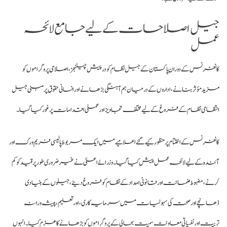
جیل اصلاحات کے لیے جامع لائحہ
عمل
کانفرنس کے دوران پاکستان کے جیل نظام کو درپیش چیلنجز، اصلاحی پروگراموں کو
مزید مؤثر بنانے، اداروں کے درمیان ہم آہنگی بڑھانے اور انسانی حقوق پر مبنی جیل
انتظامی نظام کے فروغ کے لیے مختلف تجاویز اور عملی اقدامات پر غور کیا گیا۔
کانفرنس کے اختتام پر منظور کیے گئے اعلامیے میں ایک مربوط پالیسی فریم ورک اور
آئندہ کے لیے لائحہ عمل پیش کیا گیا۔
وزرائے اعلیٰ نے غیر ضروری طور پر قید کو کم
کرنے، مضبوط ضمانت اور قانونی امداد کے نظام کو فروغ دینے، جیلوں کے بنیادی
ڈھانچے اور صحت کی سہولیات میں سرمایہ کاری، اور تعلیم، پیشہ ورانہ
تربیت اور نفسیاتی معاونت سمیت بحالی کے پروگراموں کو بڑھانے کا عزم کیا۔
انہوں