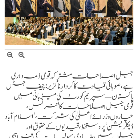
وزیراعظم شہباز شریف کا وفاقی وزارتوں اور ڈویژنز کی کارکردگی کا جامع جائزہ لینے کا
فیصلہ
بلاول بھٹو کا آزاد کشمیر انتخابات پر دھاندلی کا الزام، ن لیگ پر سخت تنقید
جیل اصلاحات مشترکہ قومی ذمہ داری
ہے، صوبائی قیادت کا کردار ناگزیر: چیف جسٹس
پاکستان — سپریم کورٹ کی میزبانی میں
قومی جیل اصلاحات کانفرنس،
چاروں وزرائے اعلیٰ کی شرکت، ’اسلام آباد
ڈیکلریشن‘ پر دستخط، قیدیوں کے حقوق اور
جیلوں میں بنیادی سہولیات کی فراہمی