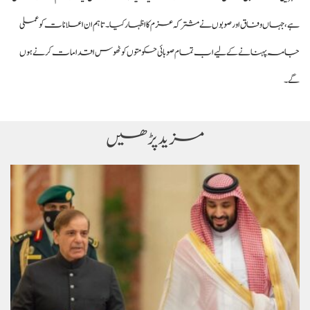
ہے، جہاں وفاق اور صوبوں نے مشترکہ عزم کا اظہار کیا۔ تاہم ان اعلانات کو عملی
جامہ پہنانے کے لیے اب تمام صوبائی حکومتوں کو ٹھوس اقدامات کرنے ہوں
گے۔
مزید پڑھیں