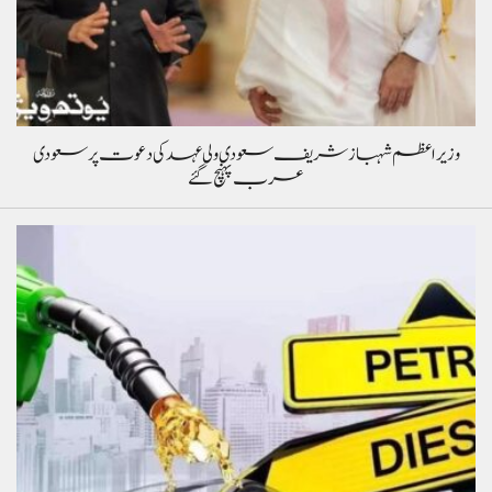
وزیراعظم شہباز شریف سعودی ولی عہد کی دعوت پر سعودی
عرب پہنچ گئے