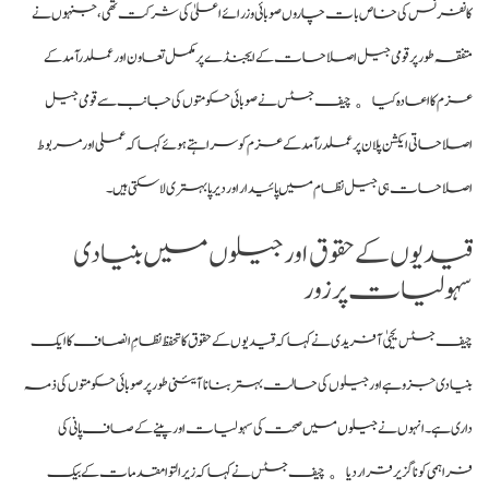
کانفرنس کی خاص بات چاروں صوبائی وزرائے اعلیٰ کی شرکت تھی، جنہوں نے
متفقہ طور پر قومی جیل اصلاحات کے ایجنڈے پر مکمل تعاون اور عملدرآمد کے
عزم کا اعادہ کیا。
چیف جسٹس نے صوبائی حکومتوں کی جانب سے قومی جیل
اصلاحاتی ایکشن پلان پر عملدرآمد کے عزم کو سراہتے ہوئے کہا کہ عملی اور مربوط
اصلاحات ہی جیل نظام میں پائیدار اور دیرپا بہتری لا سکتی ہیں۔
قیدیوں کے حقوق اور جیلوں میں بنیادی
سہولیات پر زور
چیف جسٹس یحییٰ آفریدی نے کہا کہ قیدیوں کے حقوق کا تحفظ نظامِ انصاف کا ایک
بنیادی جزو ہے اور جیلوں کی حالت بہتر بنانا آئینی طور پر صوبائی حکومتوں کی ذمہ
داری ہے۔
انہوں ن
ے جیلوں
میں صحت کی سہولیات اور پینے کے صاف پانی کی
فراہمی کو ناگزیر قرار دیا。
چیف جسٹس نے کہا کہ زیر التوا مقدمات کے بیک