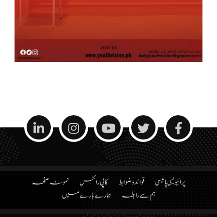
پرائیویسی پالیسی
قوائد و ضوابط
کاپی رائٹس
نمونہ صفحہ
ہم سے رابطہ
ہمارے بارے میں