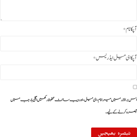
آپکا نام
*
آپکا ای میل ایڈریس
*
اس براؤزر میں میرا نام، ای میل، اور ویب سائٹ محفوظ رکھیں اگلی بار جب میں
تبصرہ کرنے کےلیے۔