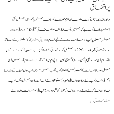
پر اتفاق
یوتھ ویژن نیوز
: (ایڈوکیٹ واصب ابراہیم غوری سے)
– چیف جسٹس پاکستان جسٹس یحییٰ
آفریدی نے کہا ہے کہ جیلیں فوجداری نظامِ انصاف کی حقیقی عکاس ہوتی ہیں، اور
جیلوں میں پائیدار اصلاحات کے لیے تمام اداروں کی مشترکہ کوششوں کے ساتھ
ساتھ صوبائی قیادت کا مؤثر اور مسلسل کردار انتہائی اہم اور ناگزیر ہے۔ سپریم کورٹ کے زیرِ
اہتمام قومی عدالتی (پالیسی ساز) کمیٹی (این جے پی ایم سی) کے تحت اسلام آباد میں قومی
جیل اصلاحات کانفرنس کا انعقاد کیا گیا، جس میں چاروں صوبوں کے وزرائے
اعلیٰ، عدلیہ کے ارکان، وفاقی و صوبائی حکومتوں کے نمائندگان، جیل انتظامیہ،
قانون نافذ کرنے والے اداروں، انسانی حقوق کی تنظیموں اور ترقیاتی شراکت داروں نے
شرکت کی。