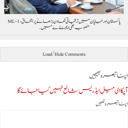
پاکستان اور جاپان میں ترقیاتی تعاون بڑھانے پر اتفاق، ML-1
منصوبہ بھی ایجنڈے میں…
Load/Hide Comments
اپنا تبصرہ بھیجیں
آپکا ای میل ایڈریس شائع نہیں کیا جائے گا
اپنا تبصرہ لکھیں