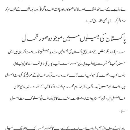
نے وقت کے ساتھ منسلک اصلاحی منصوبوں اور باقاعدہ نگرانی اور رپورٹنگ کے نظام کو
قائم کرنے پر بھی اتفاق کیا۔
پاکستان کی جیلوں میں موجودہ صورتحال
اسلام آباد ڈیکلریشن کے مطابق پاکستان کی جیلیں شدید چیلنجز کا سامنا کر رہی ہیں، جن
میں گنجائش سے زیادہ قیدی، زیرِ حراست قیدیوں کی بڑی تعداد، ناکافی بنیادی
ڈھانچہ، صحت کی سہولیات تک محدود رسائی اور بحالی کے مواقع کی کمی شامل
ہیں۔
اعلامیے میں کہا گیا کہ تمام محروم افراد کو آئین کے تحت بنیادی حقوق
حاصل ہیں، جن میں وقار، منصفانہ مقدمے کا حق اور انسانی سلوک شامل
ہے۔
ماہرین کے مطابق جیل اصلاحات کے لیے یہ کانفرنس ایک اہم سنگ میل