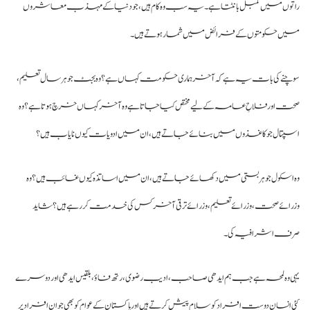
توں میں کمبل بانٹتا ہے۔ یہ سب وہ کام ہیں، جو دنیا کے مہذب معاشروں
ں حکومتوں کے فرائض میں شمار ہوتے ہیں۔
چنے کی بات یہ ہے کہ آخر ہماری حکومت کہاں ہے؟ وہ بجٹ جو ہر سال تعلیم،
ت اور فلاحِ عامہ کے لیے مختص کیا جاتا ہے وہ آخرکہاں خرچ ہوتا ہے؟ وہ
پتال جوکاغذوں میں بنائے جاتے ہیں، ان میں ادویات کیوں نایاب ہیں؟
 اسکول جو ہر بستی میں دکھائے جاتے ہیں، ان میں اساتذہ کیوں غائب ہیں؟ وہ
رائے صحت، وزرائے تعلیم، وزرائے ترقی آخرکس کی خدمت کر رہے ہیں؟ شاید
رف اشرافیہ کی۔
ی وہ لمحہ ہے جب ہم ایدھی صاحب، ادیب رضوی، رتھ فاؤ، بلقیس ایدھی اور دوسرے
ی انسان دوست افراد کو سلام پیش کرتے ہیں اور پاکستان کے عوام کو بھی جو ان افراد پر