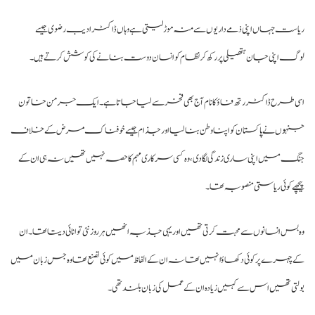
است جہاں اپنی ذمے داریوں سے منہ موڑ لیتی ہے وہاں ڈاکٹر ادیب رضوی جیسے
گ اپنی جان ہتھیلی پر رکھ کر نظام کو انسان دوست بنانے کی کوشش کرتے ہیں۔
ی طرح ڈاکٹر رتھ فاؤکا نام آج بھی فخر سے لیا جاتا ہے۔ ایک جرمن خاتون
ہوں نے پاکستان کو اپنا وطن بنا لیا اور جذام جیسے خوفناک مرض کے خلاف
گ میں اپنی ساری زندگی لگا دی، وہ کسی سرکاری مہم کا حصہ نہیں تھیں نہ ہی ان کے
چھے کوئی ریاستی منصوبہ تھا۔
 بس انسانوں سے محبت کرتی تھیں اور یہی جذبہ انھیں ہر روز نئی توانائی دیتا تھا۔ ان
 چہرے پرکوئی دکھاؤا نہیں تھا نہ ان کے الفاظ میں کوئی تصنع تھا وہ جس زبان میں
لتی تھیں اس سے کہیں زیادہ ان کے عمل کی زبان بلند تھی۔