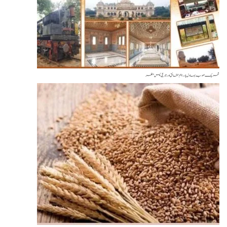
یک صوبہ بہاول پور: اہم حقائق اور تاریخی پس منظر