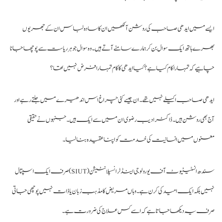
سے میں ایدھی صاحب کی روشن آنکھیں ان کا سادہ لباس ان کے جھریوں
رے ہاتھ ایک سوال بن کر ہمارے سامنے آتے ہیں۔ وہ سوال جو ہر ریاست سے پوچھا جانا
ہیے کہ تمہارا کام کیا ہے؟ کیا ایدھی کا کام تمہارا فرض نہیں تھا؟
دھی صاحب اکیلے نہیں تھے۔ ان جیسے کئی چراغ اس اندھیرے میں جلتے رہے اور
 بھی روشن ہیں۔ ڈاکٹر ادیب رضوی ان میں سے ایک ہیں۔ جنہوں نے حقیقی
نوں میں انسانیت کی خدمت کو اپنا عقیدہ بنا لیا۔
سندھ انسٹیٹیوٹ آف یورولوجی اینڈ ٹرانسپلانٹیشن (SIUT) صرف ایک اسپتال
یں بلکہ ایک امیدکی کرن ہے۔ وہاں مریض کا مذہب زبان یا ذات نہیں پوچھی جاتی
ف یہ دیکھا جاتا ہے کہ اسے کس علاج کی ضرورت ہے۔