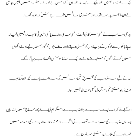
ک فرد نہیں تھے وہ ایک عہد تھے۔ ان کے اس بے لوث سفر میں بلقیس ایدھی
 ان کا بھرپور ساتھ دیا اورآخری سانس تک اپنے مشن کو زندہ رکھا۔
دھی صاحب نے کسی سرکاری فنڈ ،کسی عالمی ادارے یا کسی سلیبرٹی کا سہارا نہیں لیا۔
نے ہاتھوں سے لوگوں کے پیاروں کو غسل دیتے، لاوارث بچوں کو گود میں لیے ہوئے،گلیوں
ں گرتے لوگوں کو سنبھالتے ہوئے، وہ ایک خاموش انقلاب برپا کرگئے۔
 کے لیے نہ مذہب کی تفریق تھی، نہ نسل کی نہ ذات پات کی۔ ان کی جیب
لی ہوسکتی تھی مگر دل کبھی خالی نہیں ہوا۔
 کہتے تھے کہ انسانیت سب سے بڑا مذہب ہے، مگر ہم ایک ایسے سماج میں زندہ ہیں
ہاں مذہب کی سیاست، تعصب کی آگ اور فرقہ واریت کی دھند میں
سانیت کی پہچان مٹتی جا رہی ہے۔