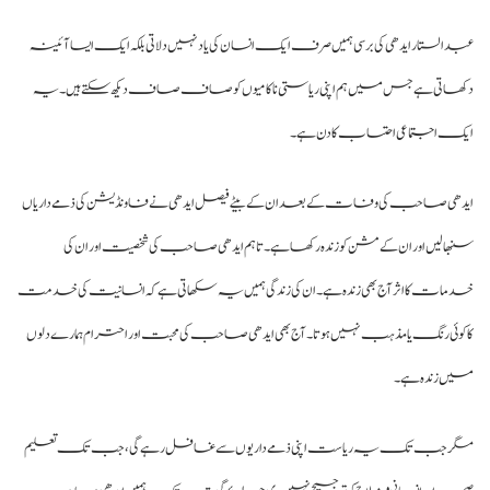
دالستار ایدھی کی برسی ہمیں صرف ایک انسان کی یاد نہیں دلاتی بلکہ ایک ایسا آئینہ
ھاتی ہے جس میں ہم اپنی ریاستی ناکامیوں کو صاف صاف دیکھ سکتے ہیں۔ یہ
ک اجتماعی احتساب کا دن ہے۔
دھی صاحب کی وفات کے بعد ان کے بیٹے فیصل ایدھی نے فاونڈیشن کی ذمے داریاں
بھالیں اور ان کے مشن کو زندہ رکھا ہے۔ تاہم ایدھی صاحب کی شخصیت اور ان کی
مات کا اثر آج بھی زندہ ہے۔ ان کی زندگی ہمیں یہ سکھاتی ہے کہ انسانیت کی خدمت
 کوئی رنگ یا مذہب نہیں ہوتا۔ آج بھی ایدھی صاحب کی محبت اور احترام ہمارے دلوں
ں زندہ ہے۔
ر جب تک یہ ریاست اپنی ذمے داریوں سے غافل رہے گی، جب تک تعلیم