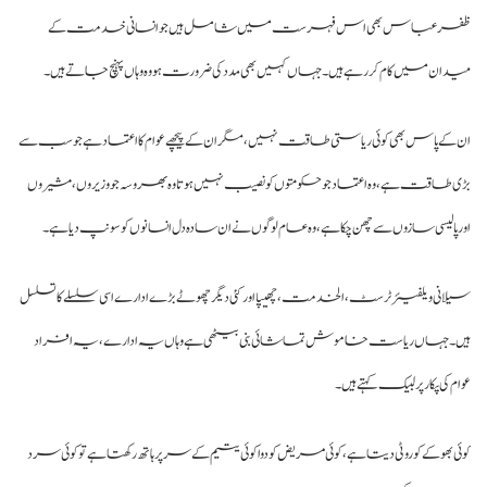
فر عباس بھی اس فہرست میں شامل ہیں جو انسانی خدمت کے
دان میں کام کر رہے ہیں۔ جہاں کہیں بھی مدد کی ضرورت ہو وہ وہاں پہنچ جاتے ہیں۔
 کے پاس بھی کوئی ریاستی طاقت نہیں، مگر ان کے پیچھے عوام کا اعتماد ہے جو سب سے
ی طاقت ہے، وہ اعتماد جو حکومتوں کو نصیب نہیں ہوتا وہ بھروسہ جو وزیروں، مشیروں
ر پالیسی سازوں سے چھن چکا ہے، وہ عام لوگوں نے ان سادہ دل انسانوں کو سونپ دیا ہے۔
لانی ویلفیئر ٹرسٹ، الخدمت، چھیپا اورکئی دیگر چھوٹے بڑے ادارے اسی سلسلے کا تسلسل
ں۔ جہاں ریاست خاموش تماشائی بنی بیٹھی ہے وہاں یہ ادارے، یہ افراد
ام کی پکار پر لبیک کہتے ہیں۔
ئی بھوکے کو روٹی دیتا ہے، کوئی مریض کو دوا کوئی یتیم کے سر پر ہاتھ رکھتا ہے توکوئی سرد