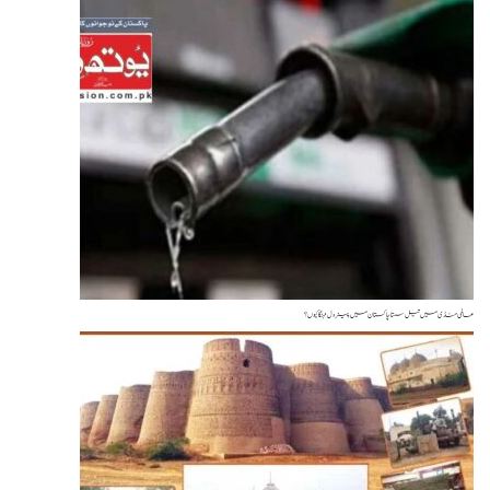
می منڈی میں تیل سستا، پاکستان میں پیٹرول مہنگا کیوں؟