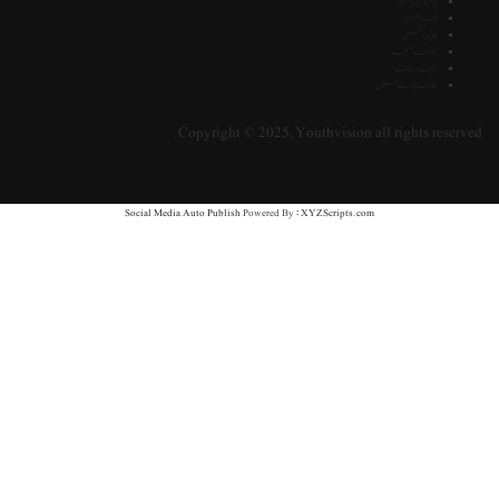
پرائیویسی پالیسی
قوائد و ضوابط
کاپی رائٹس
نمونہ صفحہ
ہم سے رابطہ
ہمارے بارے میں
Copyright © 2025, Youthvision all rights reserve
Social Media Auto Publish
Powered By :
XYZScripts.com