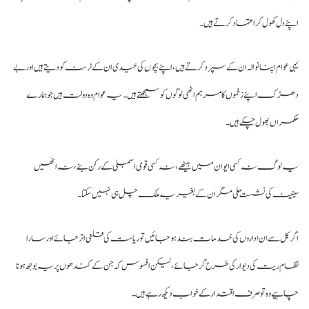
نے دل کھول کر اعتماد کرتے ہیں۔
ی عوام اپنا نوالہ ان کے سپرد کرتے ہیں، اپنے بچوں کی عیدی ان کے ٹرسٹ کو دیتے ہیں اور بے
ڑک اپنے زخموں کا مرہم انھی لوگوں کو سمجھتے ہیں۔ یہ عوام وہ دولت ہیں جو ہمارے
مراں بھول چکے ہیں۔
 لوگ نہ کسی ایوان میں بیٹھے، نہ کسی قومی اسمبلی کے رکن بنے، نہ انھیں
نیٹ کی نشست ملی مگر ان کے بغیر یہ ملک چل ہی نہیں سکتا۔
ر کل سے ان اداروں کی خدمات بند ہو جائیں تو ریاست کی قلعی اتر جائے اور سارا
ام ریت کی دیوارکی طرح گرجائے، لیکن افسوس کہ جن کے کندھوں پر یہ بوجھ ہونا
ہیے وہ تو صرف اقتدارکے خواب دیکھ رہے ہیں۔