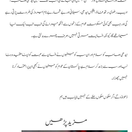
ت اور انسانی فلاح کو ترجیح نہیں دی جائے گی، تب تک ہمیں ایدھی صاحب،
یب رضوی، رتھ فاؤ، بلقیس ایدھی، سیلانی اور بے شمار بے نام ہیروز کی ضرورت پڑتی رہے
 اور جب بھی کوئی حکومت عوام کے زخموں سے آنکھ چرائے گی تب تب ایک نیا
یحا اٹھے گا،کیونکہ انسانیت مرتی نہیں، صرف چہرے بدلتی ہے۔
دھی صاحب کو سلام اور ان سب کو جنہوں نے انسان سے محبت کو اپنا عقیدہ بنا
ا اور سب سے بڑھ کر سلام ہے، پاکستان کے عوام کو جنہوں نے کبھی ان پر اعتماد کرنا
یں چھوڑا۔
ونڈوگے اگر ملکوں ملکوں ملنے کے نہیں نایاب ہیں ہم
مزید پڑھیں