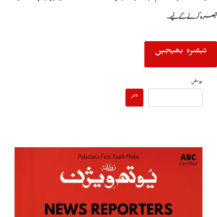
تبصرہ کرنے کےلیے۔
تلاش
تلاش