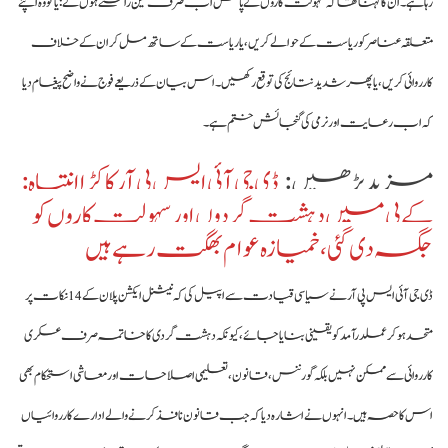
رہا ہے۔ ان کا کہنا تھا کہ سہولت کاروں کے پاس اب صرف تین راستے ہوں گے: یا تو وہ اپنے
متعلقہ عناصر کو ریاست کے حوالے کریں، یا ریاست کے ساتھ مل کر ان کے خلاف
کارروائی کریں، یا پھر شدید نتائج کی توقع رکھیں۔ اس بیان کے ذریعے فوج نے واضح پیغام دیا
کہ اب رعایت اور نرمی کی گنجائش ختم ہے۔
مزید پڑھیں :
ڈی جی آئی ایس پی آر کا کڑا انتباہ:
کے پی میں دہشت گردوں اور سہولت کاروں کو
جگہ دی گئی، خمیازہ عوام بھگت رہے ہیں
ڈی جی آئی ایس پی آر نے سیاسی قیادت سے اپیل کی کہ نیشنل ایکشن پلان کے 14 نکات پر
متحد ہو کر عملدرآمد کو یقینی بنایا جائے، کیونکہ دہشت گردی کا خاتمہ صرف عسکری
کارروائی سے ممکن نہیں بلکہ گورننس، قانون، تعلیمی اصلاحات اور معاشی استحکام بھی
اس کا حصہ ہیں۔ انہوں نے اشارہ دیا کہ جب قانون نافذ کرنے والے ادارے کارروائیاں