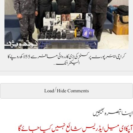
کراچی ایئرپورٹ پر کسٹمز کی بڑی کارروائی مسافر سے 55 لاکھ روپے کا
الیکٹرانک…
Load/Hide Comments
اپنا تبصرہ بھیجیں
آپکا ای میل ایڈریس شائع نہیں کیا جائے گا