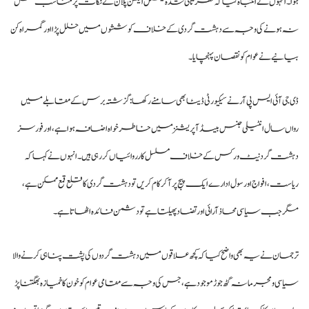
ہوا۔ انہوں نے انتباہ کیا کہ نظرثانی شدہ نیشنل ایکشن پلان کے نکات پر مناسب عمل
نہ ہونے کی وجہ سے دہشت گردی کے خلاف کوششوں میں خلل پڑا اور گمراہ کن
بیانیے نے عوام کو نقصان پہنچایا۔
ڈی جی آئی ایس پی آر نے سیکیورٹی ڈیٹا بھی سامنے رکھا: گزشتہ برس کے مقابلے میں
رواں سال انٹیلی جنس بیسڈ آپریشنز میں خاطر خواہ اضافہ ہوا ہے، اور فورسز
دہشت گرد نیٹ ورکس کے خلاف مسلسل کارروائیاں کر رہی ہیں۔ انہوں نے کہا کہ
ریاست، افواج اور سول ادارے ایک پیج پر آ کر کام کریں تو دہشت گردی کا قلع قمع ممکن ہے،
مگر جب سیاسی محاذ آرائی اور تضاد پھیلتا ہے تو دشمن فائدہ اٹھاتا ہے۔
ترجمان نے یہ بھی واضح کیا کہ کچھ علاقوں میں دہشت گردوں کی پشت پناہی کرنے والا
سیاسی و مجرمانہ گٹھ جوڑ موجود ہے، جس کی وجہ سے مقامی عوام کو خون کا خمیازہ بھگتنا پڑ