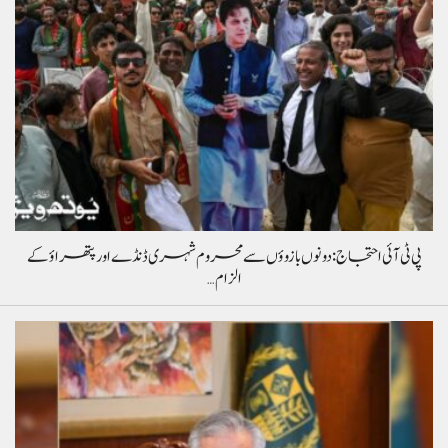
پی ٹی آئی احتجاج: دونوں بازوؤں سے محروم شہری ڈنڈے اور پتھراؤ کے
الزام…