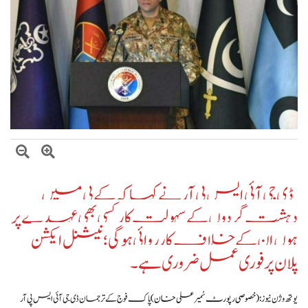
حکومت کا پیٹرولیم مصنوعات کی قیمتوں میں کمی کا اعلان اطلاق 7 اگست سے ہوگا
ڈی جی آئی ایس پی آر نے کہا کہ کے پی میں
دہشت گردوں کے سہولت کار کسی بھی عہدے پر
ہوں ان کے خلاف کارروائی ہوگی؛ نیشنل ایکشن
پلان پر فوری عمل ضروری ہے۔
یو‌ تھ وژن نیوز:
( خصوصی رپورٹ سُمیر علی خان )
پاک فوج کے ترجمان ڈی جی آئی ایس پی آر