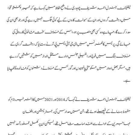
لیفٹیننٹ جنرل احمد شریف چوہدری نے واضح الفاظ میں کہا ہے کہ خیبرپختونخوا
میں دہشت گردوں اور ان کے سہولت کاروں کے لیے کوئی جگہ نہیں رہے گی اور جو بھی ان کی
مدد کرے گا، چاہے وہ کسی بھی منصب پر ہو، اس کے خلاف سخت قانونی کارروائی کی
جائے گی۔ پریس کانفرنس میں ڈی جی آئی ایس پی آر نے بتایا کہ دہشت گردی کے
خلاف جنگ میں فوج اور انٹیلی جنس ادارے مستقل انداز میں کوششیں کر رہے
ہیں، مگر بعض ادوار میں حکومتی پالیسیوں اور گورننس کے خلا نے دشمنوں کو فائدہ پہنچایا
ہے۔
لیفٹیننٹ جنرل احمد شریف نے کہا کہ 2014 اور 2021 میں کاؤنٹر ٹیررازم کو
مضبوط بنانے کے فیصلے ہوئے تھے، جن میں مدارس کی رجسٹریشن اور افغان
مہاجرین کے حوالے سے اقدامات شامل تھے، لیکن ان پر مکمل عملدرآمد نہیں