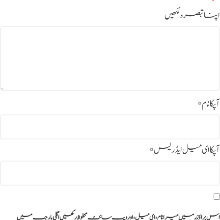
اپنا تبصرہ لکھیں
آپکا نام
*
آپکا ای میل ایڈریس
*
اس براؤزر میں میرا نام، ای میل، اور ویب سائٹ محفوظ رکھیں اگلی بار جب میں