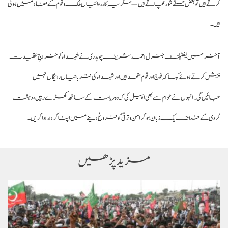
کرتے ہیں تو بعض حلقے شور مچاتے ہیں — مگر یہ کارروائیاں ملک و قوم کے مفاد میں ہوتی
ہیں۔
آخر میں لیفٹیننٹ جنرل احمد شریف چوہدری نے شہداء کو خراجِ عقیدت
پیش کرتے ہوئے کہا کہ فوج اور قوم متحد ہیں اور شہداء کی قربانیاں رائیگاں نہیں
جائیں‌گی۔ انہوں نے عوام سے بھی اپیل کی کہ وہ ریاست کے ساتھ کھڑے رہیں، دہشت
گردی کے خلاف یک زبان ہو کر امن و ترقی کو فروغ دینے میں اپنا کردار ادا کریں۔
مزید پڑھیں