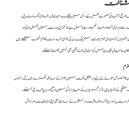
کی شناخت
یخی ترقیاتی منصوبے مکمل کیے، جن میں ٹیچنگ ہسپتال، غازی گھاٹ پل،
ہ شاہراہ کی تیز رفتار تعمیر شامل ہے جو کم ترین مدت میں مکمل ہوئی اور
نصوبوں کو مقامی عوام ہمیشہ مسلم لیگ ن کی عوامی خدمت کا اہم تحفہ سمجھتے رہیں
 ایسا جال بچھایا جس کی مثال مخالفین بھی نہیں جھٹلا سکتے۔
زم
ن کا قرض اتارنے کے لیے ہر مشکل وقت میں عوام کے ساتھ کھڑے رہیں گے۔ انہوں
لی کے خواہاں ہیں تاکہ شہریوں کے معیارِ زندگی میں واضح اور دیرپا تبدیلی آسکے۔
ت پر زور دیا تاکہ وہ طاقت ور حلقوں کے سامنے بھی اپنی قابلیت اور دلائل