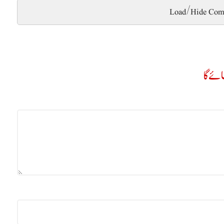
Load/Hide Com
ے گا