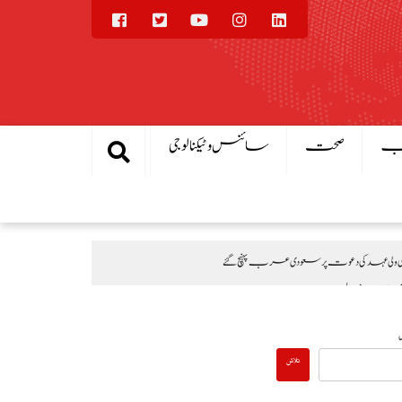
یب
صحت
سائنس و ٹیکنالوجی
ی عہد کی دعوت پر سعودی عرب پہنچ گئے
 تقریب، بھارتی اقدامات کے خلاف کشمیریوں سے اظہارِ یکجہتی
تلاش