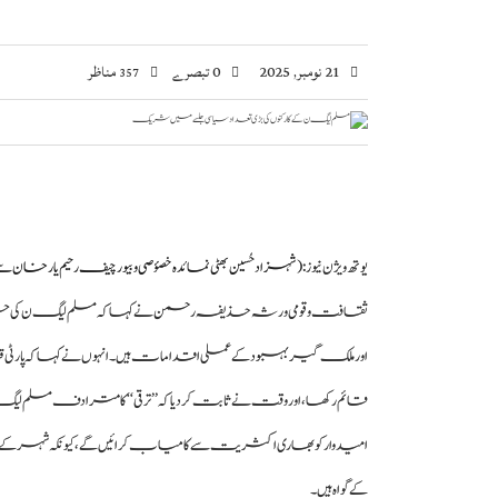
21 نومبر, 2025
0 تبصرے
مناظر
357
یوتھ ویژن نیوز:
( شہزاد حُسین بھٹی نمائدہ خصؤصی و بیورچیف رحیم یار خان س
ثقافت و قومی ورثہ حذیفہ رحمن نے کہا کہ مسلم لیگ ن کی حکو
اور ملک گیر بہبود کے عملی اقدامات ہیں۔ انہوں نے کہا کہ پار
امیدوار کو بھاری اکثریت سے کامیاب کرائیں گے، کیونکہ شہر
کے گواہ ہیں۔