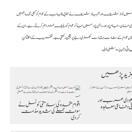
نواز شریف اور شہباز شریف نے جنوبی پنجاب کے عوام کو کبھی تنہا نہیں
 غازی خان، جام پور اور راجن پور میں جاکر عوام کو ریلیف فراہم کرتے رہے۔ ان کے
عوام کے شانہ بشانہ کھڑی رہنے پر یقین رکھتی ہے۔ تقریب کے اختتام پر
 وژن پر روشنی ڈالی۔
د پڑھیں
عودی عرب اور
اقوام متحدہ کی سلامتی کونسل نے
یخی دفاعی معاہدہ
سوات حملے کی شدید مذمت
کردی