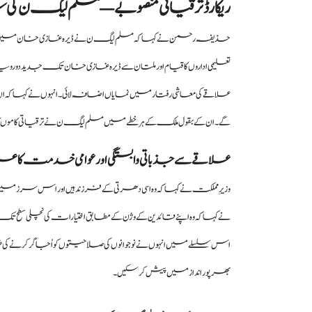
ریکارڈ ترقیاتی منصوبے — مسلم لیگ ن 
حذیفہ رحمن نے کہا کہ مسلم لیگ ن نے ڈیرہ غازی خان میں تار
تعلیمی اداروں کا قیام اور ملتان سے ڈیرہ غازی خان تک جدید دوروی
علاقے کی معاشی رفتار میں نمایاں اضافہ لائی۔ انہوں نے کہا کہ ان م
گے۔ ان کے بقول ملک کے ہر خطے میں مسلم لیگ ن نے ترقیاتی کاموں کا
علاقے سے جذباتی وابستگی اور عوامی خدمت کا ع
وزیرِ مملکت نے کہا کہ وہ اسی دھرتی کے فرزند ہیں اور اس سرزمی
نے کہا کہ وہ اپنے قائدین کے وژن کے مطابق اختیارات کی نچلی سطح تک منتق
اس سلسلے میں انہوں نے نوجوانوں کی صلاحیتوں کو اُجاگر کرنے کی ضرور
بھرپور انداز میں پیش کر سکیں۔