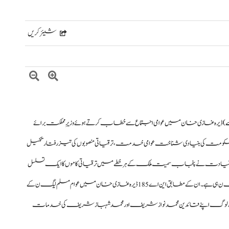
شیئر کریں
ے)
ڈیرہ غازی خان میں عوامی اجتماع سے خطاب کرتے ہوئے وزیرِ مملکت برائے
مت کی بنیادی شناخت عوامی خدمت، ترقیاتی منصوبوں کی تیز رفتار تکمیل
ٹی قیادت نے پنجاب سمیت ملک کے ہر خطے میں ترقیاتی کاموں کا ایک تسلسل
قائم رکھا، اور وقت نے ثابت کردیا کہ ’’ترقی‘‘ کا مترادف مسلم لیگ ن ہی ہے۔ ان کے مطابق این اے 185 ڈیرہ غازی خان میں عوام مسلم لیگ ن کے
 کے لوگ اپنے قائدین محمد نواز شریف اور محمد شہباز شریف کی خدمات