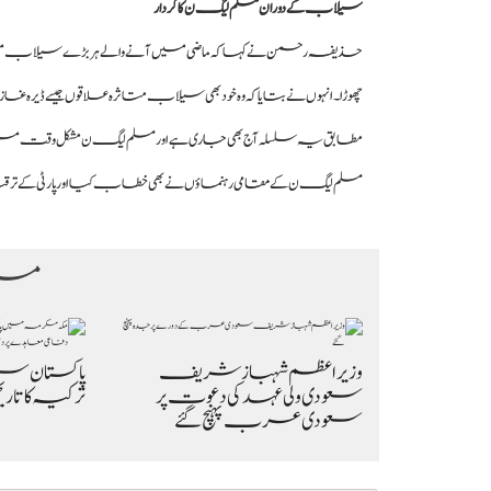
سیلاب کے دوران مسلم لیگ ن کا کردار
حذیفہ رحمن نے کہا کہ ماضی میں آنے والے ہر بڑے سیلاب میں 
چھوڑا۔ انہوں نے بتایا کہ وہ خود بھی سیلاب متاثرہ علاقوں جیسے ڈیرہ
مطابق یہ سلسلہ آج بھی جاری ہے اور مسلم لیگ ن مشکل وقت میں 
مسلم لیگ ن کے مقامی رہنماؤں نے بھی خطاب کیا اور پارٹی کے ترقیاتی
مزی
وزیراعظم شہباز شریف
پاکستان س
سعودی ولی عہد کی دعوت پر
ترکیہ کا تار
سعودی عرب پہنچ گئے