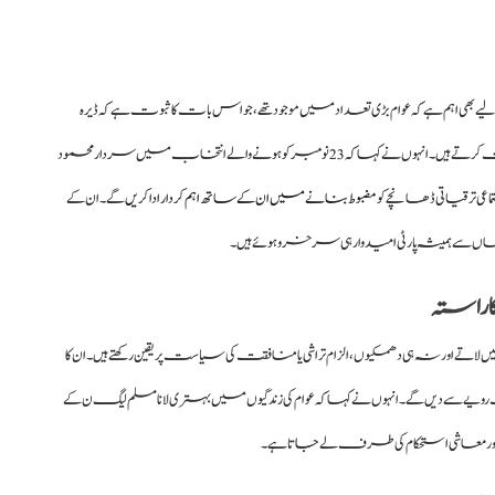
اہم ہے کہ عوام بڑی تعداد میں موجود تھے، جو اس بات کا ثبوت ہے کہ ڈیرہ
غازی خان کے لوگ مسلم لیگ ن کی قیادت سے بے پناہ محبت کرتے ہیں۔ انہوں نے کہا کہ 23 نومبر کو ہونے والے انتخاب میں سردار محمود
عی ترقیاتی ڈھانچے کو
مضبوط بنانے میں ان کے ساتھ اہم کردار ادا کریں
گے۔ ان کے
اں سے ہمیشہ پارٹی امیدوار ہی سرخرو ہوئے ہیں۔
 راستہ
ں لاتے اور نہ ہی دھمکیوں، الزام تراشی یا منافقت کی سیاست پر یقین رکھتے ہیں۔ ان کا
ثبت رویے سے دیں گے۔ انہوں نے کہا کہ عوام کی زندگیوں میں بہتری لانا مسلم لیگ ن کے
ی اور معاشی استحکام کی طرف لے جاتا ہے۔