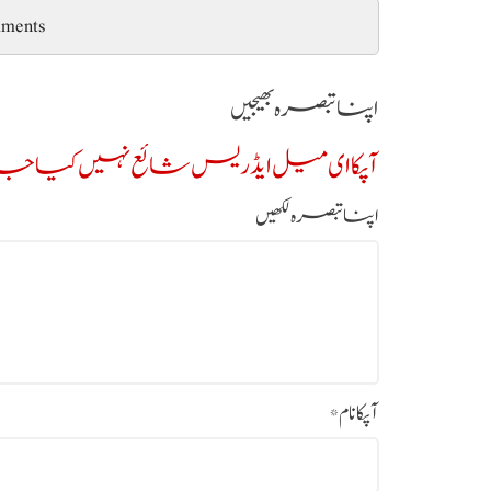
ments
اپنا تبصرہ بھیجیں
آپکا ای میل ایڈریس شائع نہیں کیا جائ
اپنا تبصرہ لکھیں
آپکا نام
*