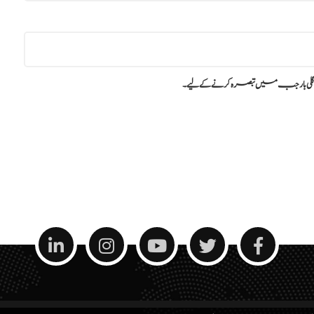
گلی بار جب میں تبصرہ کرنے کےلیے۔