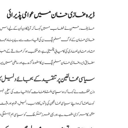
ڈیرہ غازی خان میں عوامی پذیرائی
حذیفہ رحمن نے خطاب میں کہا کہ آج کا دن اُن کے لیے اس لیے بھی 
قادر خان لغاری کی کامیابی یقینی ہے، جو منتخب ہوکر علاقے کے اجتما
مطابق ڈیرہ غازی خان مسلم لیگ ن کا مضبوط گڑھ ہے اور ماضی میں یہ
سیاسی مخالفین پر تنقید کے بجائے دلیل کا
وزیرِ مملکت نے کہا کہ و
ہ سیاسی اختلافات
کو ذاتیات کی سطح پر نہی
کہنا تھا کہ وہ اپنے سیاسی مخالفین کی باتوں کا جواب دلیل، شواہد اور م
منشور کا مرکزی مقصد ہے، اور یہی طرزِ فکر ملک کو سیاسی ہم آہنگ