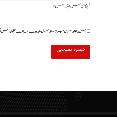
آپکا ای میل ایڈریس
*
اس براؤزر میں میرا نام، ای میل، اور ویب سائٹ محفوظ رکھیں ا