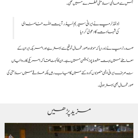
جس سے عالمی سلامتی خطرے میں تھی۔
ڈونلڈ ٹرمپ نے ایرانی سپریم لیڈر آیت اللہ خامنہ ای
کی شہادت کا دعویٰ کردیا
صدر ٹرمپ نے زور دیا کہ موجودہ صورتحال توقع سے بہتر ہے اور امریکہ ایران کے
معاملے میں بہت مضبوط پوزیشن میں ہے۔ ان کا کہنا تھا کہ امریکی کارروائیاں
نہ صرف ایرانی ایٹمی منصوبوں کو روکنے میں کامیاب رہیں بلکہ علاقے میں سلامتی کی
صورتحال بھی بہتر ہوئی۔
مزید پڑھیں