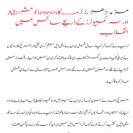
مزید پڑھیں:
ٹرمپ کا Genesis مشن: AI
اور سپرکمپیوٹرز کے ذریعے سائنس میں
انقلاب
ٹرمپ نے کہا کہ چار سال قبل ایران نے ایٹمی ڈیل ختم کر دی تھی اور امریکی کارروائیوں
نے ایرانی قیادت پر گہرا اثر ڈالا ہے۔ ان کا کہنا تھا کہ ایران میں جو لیڈر اقتدار میں
آنا چاہتے تھے، وہ حملوں میں مارے گئے، اور اس طرح 47 سال سے جاری قتلِ
عام کو روکا گیا۔
امریکی صدر نے مزید کہا کہ ایران کے میزائل اور لانچرز کا صفایا کیا جا رہا ہے اور وہ
اپنے پڑوسیوں اور اتحادیوں کو بھی نشانہ بنا رہا تھا۔ ٹرمپ نے اوباما کی ایران کے ساتھ
ایٹمی ڈیل پر تنقید کرتے ہوئے کہا کہ اس ڈیل میں ایران کو سب کچھ دے دیا گیا تھا،