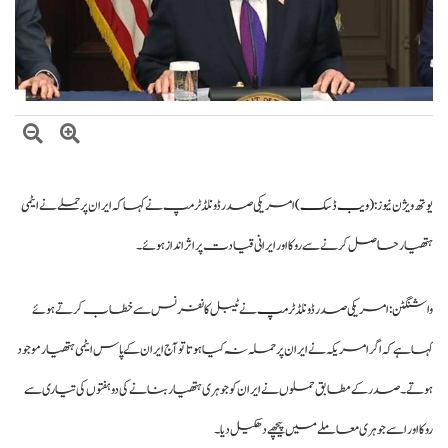
اتفاق
عالمی منڈی میں تیل سستا، پاکستان میں پیٹرول مہنگا کیوں؟
یوتھ ویژن نیوز :
(ویب ڈسک)
امریکی صدر ڈونلڈ ٹرمپ نے کہا کہ ایران پر حملے نے ایٹمی
ہتھیار حاصل کرنے سے روکا اور ایرانی قیادت پر اثر انداز ہوئے۔
واشنگٹن: امریکی صدر ڈونلڈ
ٹرمپ
نے ٹیبل کانفرنس سے خطاب کرتے ہوئے
کہا ہے کہ اگر امریکہ نے ایران پر حملہ نہ کیا ہوتا تو آج ایران کے پاس ایٹمی ہتھیار موجود
ہوتے۔ صدر کے مطابق حملوں نے ایران کو جوہری ہتھیار بنانے کی دو ہفتوں کی تیاری سے
روکا اور اسے جوہری معاملے میں پیچھے دھکیل دیا۔