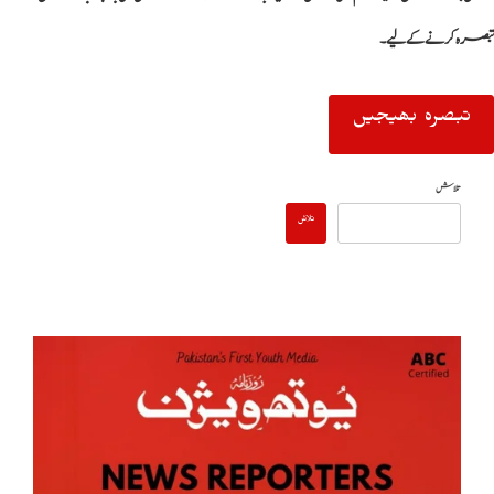
تبصرہ کرنے کےلیے۔
تلاش
تلاش