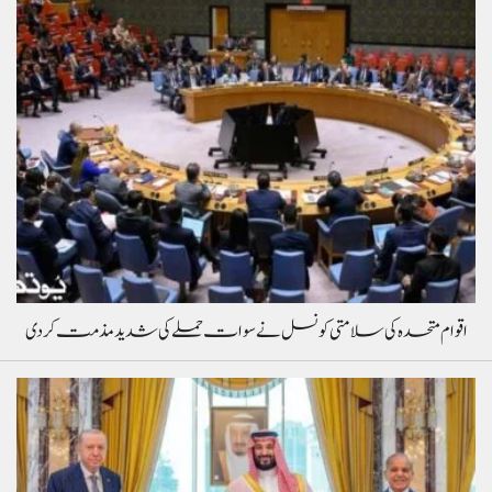
اقوام متحدہ کی سلامتی کونسل نے سوات حملے کی شدید مذمت کردی