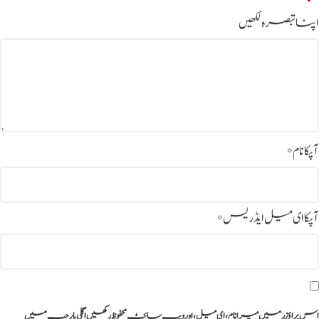
اپنا تبصرہ لکھیں
آپکا نام
*
آپکا ای میل ایڈریس
*
اس براؤزر میں میرا نام، ای میل، اور ویب سائٹ محفوظ رکھیں اگلی بار جب میں