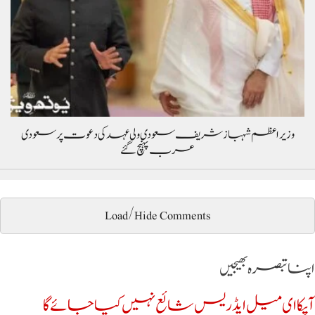
وزیراعظم شہباز شریف سعودی ولی عہد کی دعوت پر سعودی
عرب پہنچ گئے
Load/Hide Comments
اپنا تبصرہ بھیجیں
آپکا ای میل ایڈریس شائع نہیں کیا جائے گا