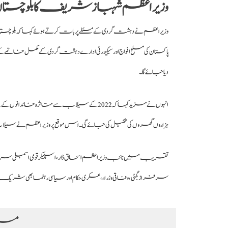
وزیراعظم شہباز شریف کا بلوچستان کی
وزیراعظم نے دہشت گردی کے مسئلے پر بات کرتے ہوئے کہا کہ بلوچستان 
پاکستان کی مسلح افواج اور سیکیورٹی ادارے دہشت گردی کے مکمل خاتم
دیا جائے گا۔
انہوں نے مزید کہا کہ 2022 کے سیلاب سے متاثر
ہزاروں گھروں کی تکمیل کی جائے گی۔ اس موقع پر وزیراعظم نے سیلاب
تقریب میں نائب وزیراعظم اسحاق ڈار، اسپیکر قومی اسمبلی سردار
سرفراز بگٹی، وفاقی وزراء، عسکری حکام اور سیاسی رہنما بھی شریک 
مزی