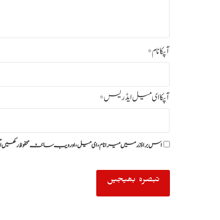
آپکا نام
*
آپکا ای میل ایڈریس
*
اس براؤزر میں میرا نام، ای میل، اور ویب سائٹ محفوظ رکھیں ا