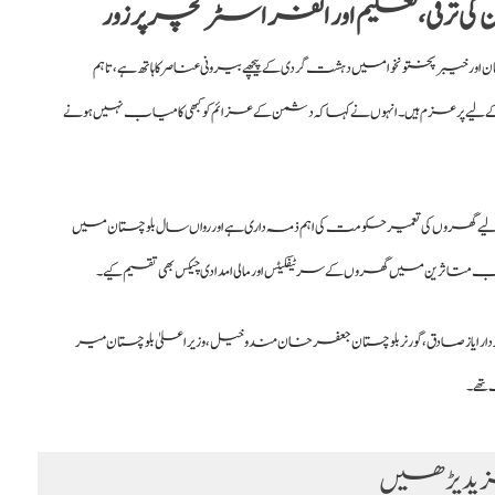
 ترقی، تعلیم اور انفراسٹرکچر پر زور
اور خیبر پختونخوا میں دہشت گردی کے پیچھے بیرونی عناصر کا ہاتھ ہے، تاہم
ے کے لیے پرعزم ہیں۔ انہوں نے کہا کہ دشمن کے عزائم کو کبھی کامیاب نہیں ہونے
ہ خاندانوں کے لیے گھروں کی تعمیر حکومت کی اہم ذمہ داری ہے اور رواں سال بلوچستان میں
 متاثرین میں گھروں کے سرٹیفکیٹس اور مالی امدادی چیکس بھی تقسیم کیے۔
 ایاز صادق، گورنر بلوچستان جعفر خان مندوخیل، وزیراعلیٰ بلوچستان میر
تھے۔
د پڑھیں