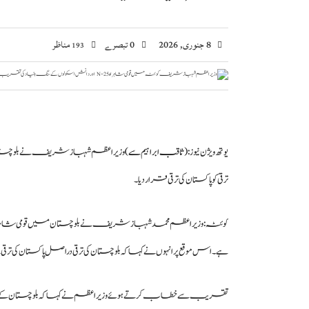
8 جنوری, 2026
0 تبصرے
مناظر
193
یوتھ ویژن نیوز :
( ثاقب ابراہیم سے)
ترقی کو پاکستان کی ترقی قرار دیا۔
ہے۔ اس موقع پر انہوں نے کہا کہ بلوچستان کی ترقی دراصل پاکستان کی ترق
تقریب سے خطاب کرتے ہوئے وزیراعظم نے کہا کہ بلوچستان کے عو