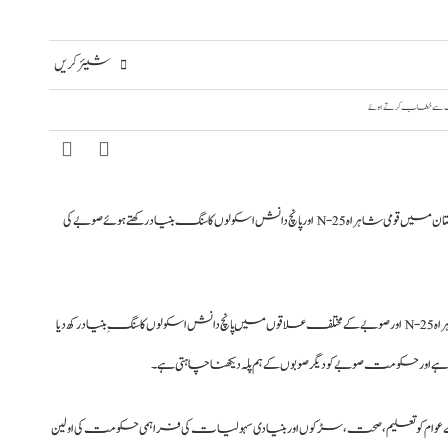
شیئر کریں
وزیراعظم شہباز شریف نے بلوچستان میں قومی شاہراہ N-25 اور پانچ دانش اسکولوں کا سنگ بنیاد رکھتے ہوئے صوبے کی
کوئٹہ: وزیراعظم محمد شہباز شریف نے بلوچستان میں قومی شاہراہ N-25 اور صوبے کے مختلف علاقوں میں پانچ دانش اسکولوں کا سنگِ بنیاد رکھ دیا
ی ہے اور حکومت صوبے کو دیگر صوبوں کے ہم پلہ دیکھنا چاہتی ہے۔
ام کو تعلیم، صحت، سڑکوں اور بنیادی سہولیات کی فراہمی حکومت کی اولین