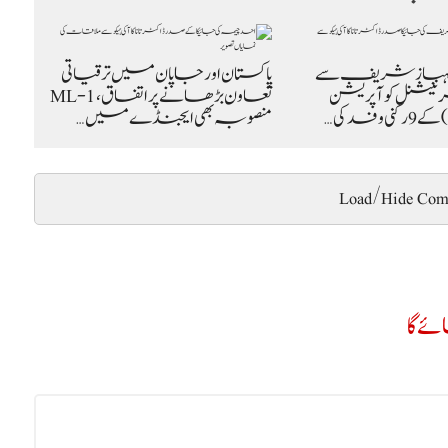
شہباز شریف سے
پاکستان اور جاپان میں ترقیاتی
نیشنل کوآپریشن
تعاون بڑھانے پر اتفاق، ML-1
منصوبہ بھی ایجنڈے میں…
Load/Hide Com
ے گا