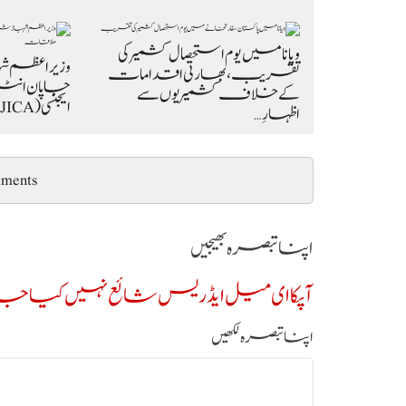
ویانا میں یوم استحصال کشمیر کی
وزیراعظم 
تقریب، بھارتی اقدامات
جاپان انٹر
کے خلاف کشمیریوں سے
ایجنسی (JICA) کے 9 رکنی وفد کی…
اظہارِ…
ments
اپنا تبصرہ بھیجیں
آپکا ای میل ایڈریس شائع نہیں کیا جائ
اپنا تبصرہ لکھیں