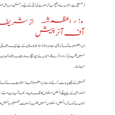
ترجیح ہے۔ انہوں نے واضح کیا کہ صوبے کی ترقی کے لیے ہر ممکن وسائل ف
وزیراعظم شہباز شریف کی 
آف آنر پیش
وزیراعظم نے کہا کہ قومی شاہراہ N-25 
میں کلیدی کردار ادا کرے گا۔ انہوں نے این ایچ اے اور ایف ڈبلیو او کو
جائے۔
تعلیم کے شعبے پر بات کرتے ہوئے وزیراعظم شہباز شریف نے کہا کہ کوئی 
فراہمی کے لیے پانچ دانش اسکولوں کا سنگِ بنیاد رکھا گیا ہے جبکہ
انہوں نے کہا کہ دانش اسکولوں میں طلبہ کو مفت تعلیم، رہائش ا