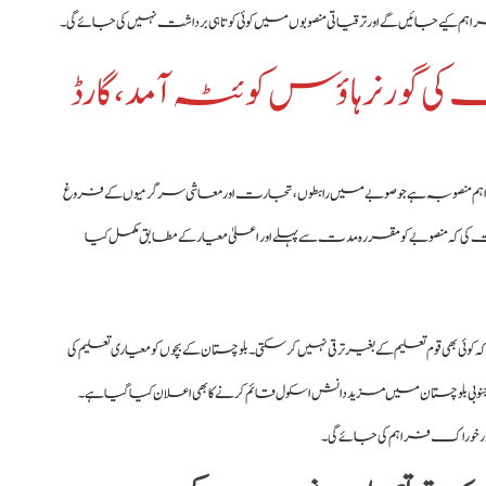
راہم کیے جائیں گے اور ترقیاتی منصوبوں میں کوئی کوتاہی برداشت نہیں کی جائے گی۔
گورنر ہاؤس کوئٹہ آمد، گارڈ
بلوچستان کے لیے ایک انتہائی اہم منصوبہ ہے جو صوبے میں رابطوں، تجارت اور معاشی سرگرمیوں کے فروغ
 ہدایت کی کہ منصوبے کو مقررہ مدت سے پہلے اور اعلیٰ معیار کے مطابق مکمل کیا
بھی قوم تعلیم کے بغیر ترقی نہیں کر سکتی۔ بلوچستان کے بچوں کو معیاری تعلیم کی
 جنوبی بلوچستان میں مزید دانش اسکول قائم کرنے کا بھی اعلان کیا گیا ہے۔
ور خوراک فراہم کی جائے گی۔