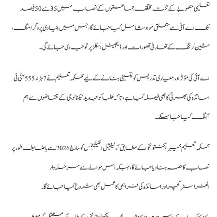
تعلیمی منصوبے کے تحت مختلف جماعتوں کے نصاب میں 35 سے 50 فیصد
تک اے آئی سے متعلق مواد شامل کیا جائے گا، جس میں بنیادی پروگرامنگ،
مشین لرننگ کے تعارفی تصورات اور ڈیجیٹل اسکلز پر توجہ دی جائے گی۔
اے آئی کی مؤثر اور معیاری تدریس کو یقینی بنانے کے لیے محکمہ تعلیم نے 7 ہزار 555 آئی ٹی
اساتذہ کی بھرتی کا بھی فیصلہ کیا ہے، تاکہ طلبا کو جدید ٹیکنالوجی کے تقاضوں سے ہم
آہنگ کیا جا سکے۔
محکمہ تعلیم خیبرپختونخوا کے مطابق آرٹیفیشل انٹیلیجنس کو مارچ 2026 سے باضابطہ طور پر
نصاب کا حصہ بنا دیا جائے گا، جبکہ اس حوالے سے مرحلہ وار
انفراسٹرکچر اور اساتذہ کی فراہمی کا عمل بھی شروع کیا جائے گا۔