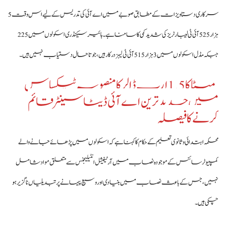
سرکاری دستاویزات کے مطابق صوبے میں اے آئی کی تدریس کے لیے اس وقت 5
ہزار 525 آئی ٹی لیبارٹریز کی شدید کمی کا سامنا ہے۔ ہائیر سیکنڈری اسکولوں میں 225
جبکہ مڈل اسکولوں میں 3 ہزار 515 آئی ٹی لیبز درکار ہیں، جو تاحال دستیاب نہیں ہیں۔
میٹا کا 1.5 ارب ڈالر کا منصوبہ ٹیکساس
میں جدید ترین اے آئی ڈیٹا سینٹر قائم
کرنے کا فیصلہ
محکمہ ابتدائی و ثانوی تعلیم کے حکام کا کہنا ہے کہ اسکولوں میں پڑھائے جانے والے
کمپیوٹر سائنس کے موجودہ نصاب میں آرٹیفیشل انٹیلیجنس سے متعلق مواد شامل
نہیں، جس کے باعث نصاب میں بنیادی اور وسیع پیمانے پر تبدیلیاں ناگزیر ہو
چکی ہیں۔