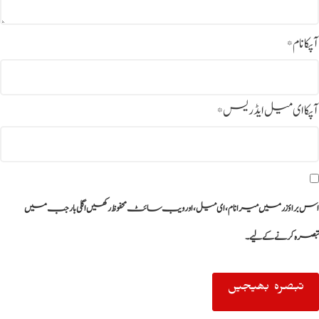
آپکا نام
*
آپکا ای میل ایڈریس
*
اس براؤزر میں میرا نام، ای میل، اور ویب سائٹ محفوظ رکھیں اگلی بار جب میں
تبصرہ کرنے کےلیے۔