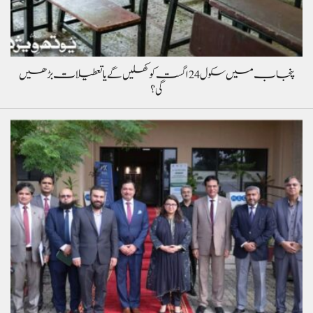
پنجاب میں سکول 24 اگست کو کھلیں گے یا تعطیلات بڑھیں
گی؟