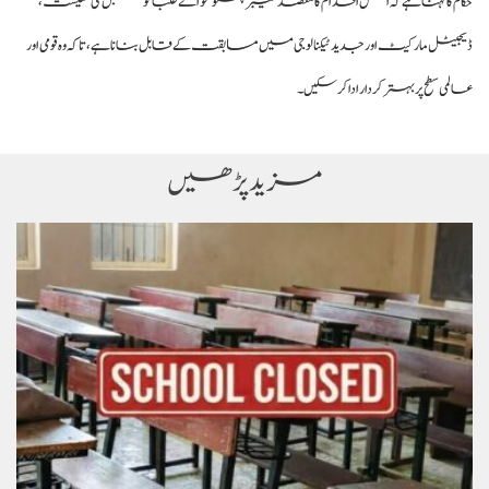
حکام کا کہنا ہے کہ اس اقدام کا مقصد خیبرپختونخوا کے طلبا کو مستقبل کی معیشت،
ڈیجیٹل مارکیٹ اور جدید ٹیکنالوجی میں مسابقت کے قابل بنانا ہے، تاکہ وہ قومی اور
عالمی سطح پر بہتر کردار ادا کر سکیں۔
مزید پڑھیں