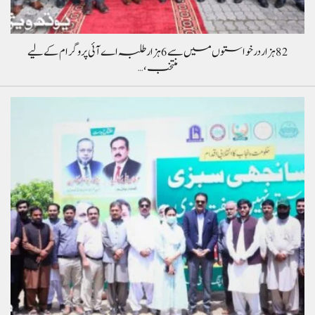
82 ہزار درخواستوں میں سے 6 ہزار طلبہ اے آئی پروگرام کے لیے
منتخب،…