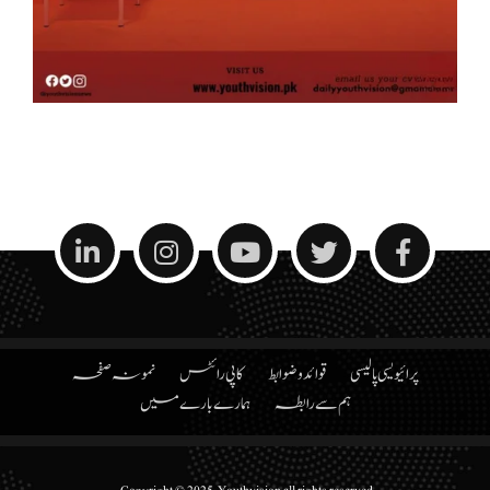
پرائیویسی پالیسی
قوائد و ضوابط
کاپی رائٹس
نمونہ صفحہ
ہم سے رابطہ
ہمارے بارے میں