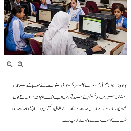
صومالی وزیر دفاع کا اعلیٰ عسکری قیادت سے ملاقات، دفاعی تعاون بڑھانے پر
اتفاق
یوتھ ویژن نیوز :
(علی حسنین سے)
خیبرپختونخوا حکومت نے صوبے کے سرکاری
اسکولوں میں جدید تعلیم کے فروغ کی جانب ایک اہم قدم اٹھاتے ہوئے
چھٹی جماعت سے بارہویں جماعت تک آرٹیفیشل انٹیلیجنس (اے آئی) کو باقاعدہ
نصاب کا حصہ بنانے کا فیصلہ کر لیا ہے۔