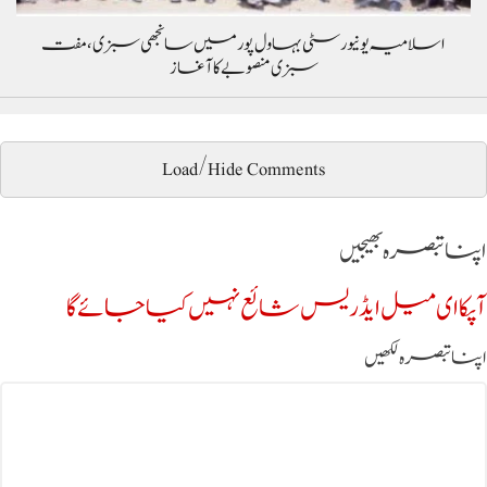
اسلامیہ یونیورسٹی بہاول پور میں سانجھی سبزی، مفت
سبزی منصوبے کا آغاز
Load/Hide Comments
اپنا تبصرہ بھیجیں
آپکا ای میل ایڈریس شائع نہیں کیا جائے گا
اپنا تبصرہ لکھیں