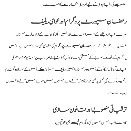
فریضے کی انجام دہی کے لیے ضروری انتظامات کا حصہ ہے۔
رمضان سپورٹ پروگرام اور عوامی ریلیف
صرف چاند دیکھنے کے اخراجات ہی نہیں، بلکہ کابینہ کے ایجنڈے میں
غریب طبقے کے لیے
رمضان سپورٹ پروگرام
کی منظوری بھی شامل ہے۔ اس
پروگرام کے تحت صوبے کے مستحق خاندانوں کو اشیائے ضروریہ پر سبسڈی فراہم کی
جائے گی تاکہ مہنگائی کے اس دور میں انہیں ریلیف مل سکے۔ اس کے علاوہ گندم
ذخیرہ کرنے کی پالیسی پر بھی غور ہوگا تاکہ آنے والے مہینوں میں صوبے میں آٹے کا بحران
پیدا نہ ہو۔
ترقیاتی منصوبے اور قانون سازی
کابینہ اجلاس میں کئی دیگر اہم فیصلے بھی متوقع ہیں: