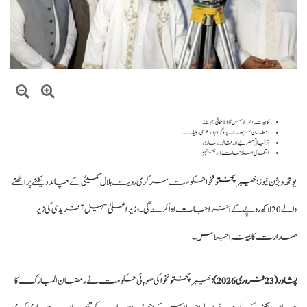
صومالی وزیر دفاع کا اعلیٰ عسکری قیادت سے ملاقات، دفاعی تعاون بڑھانے پر
اتفاق
کابینہ اجلاس کا 18 نکاتی ایجنڈا
رمضان سپورٹ پروگرام اور عوامی ریلیف
ترقیاتی منصوبے اور قانون سازی
انتظامی اصلاحات اور چیلنجز
یوتھ ویژن نیوز :
خیبر پختونخوا
حکومت مرکزی رویت ہلال کمیٹی کے چاند دیکھنے پر اٹھنے
والے 20 لاکھ روپے کے اخراجات ادا کرے گی۔ وزیراعلیٰ سہیل آفریدی کی زیرِ
صدارت کابینہ اجلاس۔
پشاور (23 فروری 2026):
خیبر پختونخوا کی صوبائی حکومت نے رمضان المبارک کا