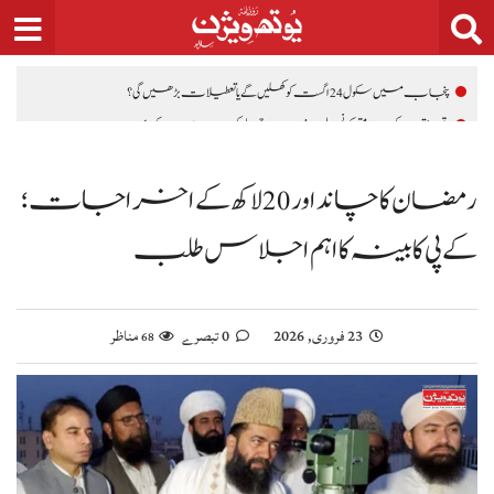
Ski
t
conten
پنجاب میں سکول 24 اگست کو کھلیں گے یا تعطیلات بڑھیں گی؟
اقوام متحدہ کی سلامتی کونسل نے سوات حملے کی شدید مذمت کردی
پاکستان سعودی عرب اور ترکیہ کا تاریخی دفاعی معاہدہ
رمضان کا چاند اور 20 لاکھ کے اخراجات؛
وزیراعظم شہباز شریف سعودی ولی عہد کی دعوت پر سعودی عرب پہنچ گئے
حکومت کا پیٹرولیم مصنوعات کی قیمتوں میں کمی کا اعلان اطلاق 7 اگست سے ہوگا
کے پی کابینہ کا اہم اجلاس طلب
پاکستان اور جاپان میں ترقیاتی تعاون بڑھانے پر اتفاق، ML-1 منصوبہ بھی
ایجنڈے میں شامل
وزیراعظم شہباز شریف سے جاپان انٹرنیشنل کوآپریشن ایجنسی (JICA) کے 9 رکنی
23 فروری, 2026
0 تبصرے
مناظر
68
وفد کی ملاقات، تعاون بڑھانے پر تبادلہ خیال
ویانا میں یوم استحصال کشمیر کی تقریب، بھارتی اقدامات کے خلاف کشمیریوں
سے اظہارِ یکجہتی
اسحاق ڈار کی شاہ عبداللہ سے ملاقات، فلسطین اور مشرق وسطیٰ پر اہم تبادلہ خیال
9 لاکھ سے زائد بھارتی فوج کشمیری عوام پر مظالم ڈھا رہی ہے، عاصم افتخار