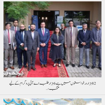
82 ہزار درخواستوں میں سے 6 ہزار طلبہ اے آئی پروگرام کے لیے
منتخب،…