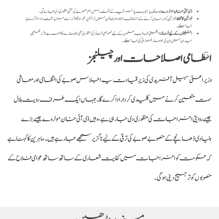
ڈی آئی خان موٹروے:
پبلک پرائیویٹ پارٹنر شپ کے تحت اس اہم منصوبے کی حتمی منظوری دی جائے گی۔
خواتین کا تحفظ:
خواتین کو ہراساں کرنے کے خلاف موجودہ قانون میں ترامیم پر غور ہوگا تاکہ اسے مزید سخت اور مؤثر بنایا
جا سکے۔
اقلیتوں کے لیے فنڈز:
اقلیتی طالب علموں کے لیے خصوصی فنڈز کی منظوری بھی ایجنڈے کا حصہ ہے تاکہ تعلیمی
میدان میں ان کی حوصلہ افزائی کی جا سکے۔
انتظامی اصلاحات اور چیلنجز
وزیراعلیٰ سہیل آفریدی کی زیرِ قیادت یہ اجلاس صوبے کی انتظامی اور معاشی
سمت متعین کرنے میں کلیدی کردار ادا کرے گا۔ جہاں ایک طرف رویت ہلال
جیسے روایتی اخراجات کی منظوری دی جا رہی ہے، وہیں ڈی آئی خان موٹروے جیسے بڑے
بنیادی ڈھانچے کے منصوبے صوبے کی ترقی کے لیے ناگزیر سمجھے جا رہے ہیں۔ ماہرین کا کہنا ہے
کہ حکومت کو اخراجات میں کفایت شعاری کے ساتھ ساتھ عوامی فلاح کے
منصوبوں کو ترجیح دینی ہوگی۔