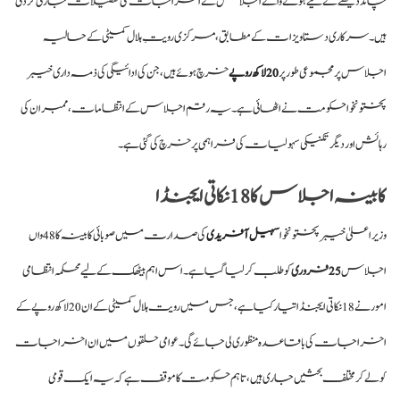
چاند دیکھنے کے لیے ہونے والے اجلاس کے اخراجات کی تفصیلات جاری کر دی
ہیں۔ سرکاری دستاویزات کے مطابق، مرکزی رویتِ ہلال کمیٹی کے حالیہ
اجلاس پر مجموعی طور پر
20 لاکھ روپے
خرچ ہوئے ہیں، جن کی ادائیگی کی ذمہ داری خیبر
پختونخوا حکومت نے اٹھائی ہے۔ یہ رقم اجلاس کے انتظامات، ممبران کی
رہائش اور دیگر تکنیکی سہولیات کی فراہمی پر خرچ کی گئی ہے۔
کابینہ اجلاس کا 18 نکاتی ایجنڈا
وزیراعلیٰ خیبر پختونخوا
سہیل آفریدی
کی صدارت میں صوبائی کابینہ کا 48 واں
اجلاس
25 فروری
کو طلب کر لیا گیا ہے۔ اس اہم بیٹھک کے لیے محکمہ انتظامی
امور نے 18 نکاتی ایجنڈا تیار کیا ہے، جس میں رویت ہلال کمیٹی کے ان 20 لاکھ روپے کے
اخراجات کی باقاعدہ منظوری لی جائے گی۔ عوامی حلقوں میں ان اخراجات
کو لے کر مختلف بحثیں جاری ہیں، تاہم حکومت کا موقف ہے کہ یہ ایک قومی