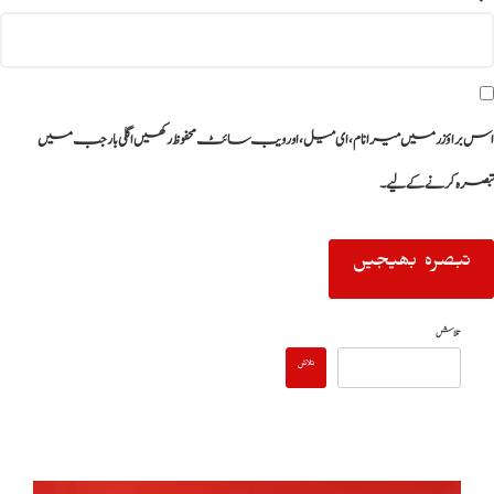
اس براؤزر میں میرا نام، ای میل، اور ویب سائٹ محفوظ رکھیں اگلی بار جب میں
تبصرہ کرنے کےلیے۔
تلاش
تلاش