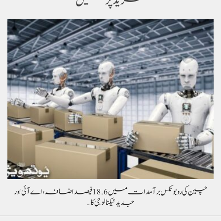
مزید پڑھیں
چین کی روبوٹکس برآمدات میں 18.6 فیصد اضافہ، اے آئی اور
جدید ٹیکنالوجی کا…