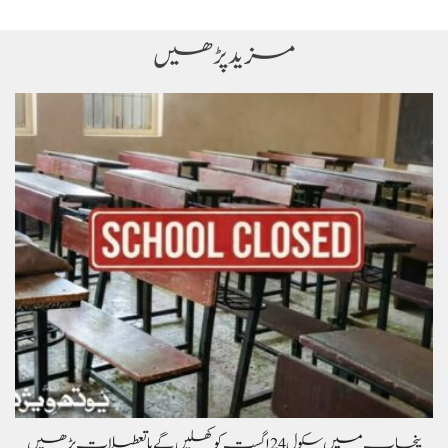
مزید پڑھیں
پنجاب میں سکول 24 اگست کو کھلیں گے یا تعطیلات بڑھیں