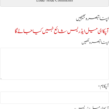
Load/Hide Comments
اپنا تبصرہ بھیجیں
آپکا ای میل ایڈریس شائع نہیں کیا جائے گا
اپنا تبصرہ لکھیں
آپکا نام
*