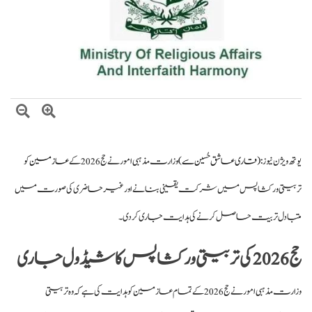
صومالی وزیر دفاع کا اعلیٰ عسکری قیادت سے ملاقات، دفاعی تعاون بڑھانے پر
اتفاق
یوتھ ویژن نیوز:
(قاری عاشق حُسین سے)
وزارت مذہبی امور نے حج 2026 کے
عازمین
کو
تربیتی ورکشاپس میں شرکت یقینی بنانے اور غیر حاضری کی صورت میں
متبادل تربیت حاصل کرنے کی ہدایت جاری کر دی۔
حج 2026 کی تربیتی ورکشاپس کا شیڈول جاری
وزارت مذہبی امور نے حج 2026 کے تمام عازمین کو ہدایت کی ہے کہ وہ تربیتی