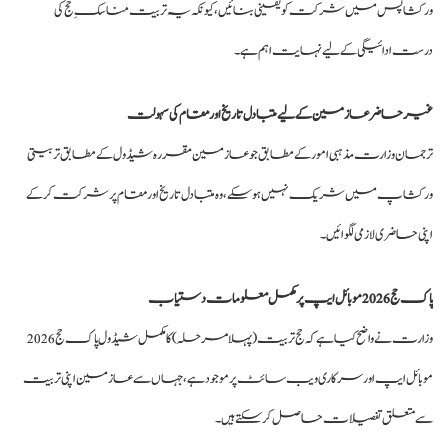
ورکشاپس میں شرکت کو یقینی بنائیں، کیونکہ یہ تربیت مناسکِ حج کی
درست ادائیگی کے لیے نہایت اہم ہے۔
غیر حاضر عازمین کے لیے متبادل تاریخ اور مقام کی سہولت
ترجمان وزارت مذہبی امور کے مطابق جو عازمین مقررہ شیڈول کے مطابق تربیتی
ورکشاپ میں شریک نہیں ہو سکے، وہ متبادل تاریخ اور مقام پر شرکت کر کے
اپنی حاضری لازمی لگوائیں۔
پاک حج 2026 موبائل ایپ پر مکمل معلومات دستیاب
وزارت نے واضح کیا ہے کہ حج تربیت (پہلا مرحلہ) کا مکمل شیڈول پاک حج 2026
موبائل ایپ اور سرکاری ویب سائٹ پر موجود ہے، جہاں سے عازمین اپنی تربیت
سے متعلق تفصیلات حاصل کر سکتے ہیں۔