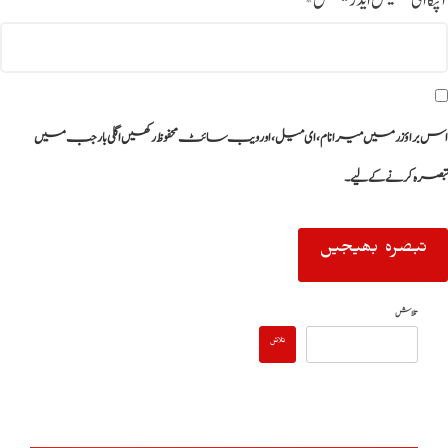
آپکا ای میل ایڈریس
*
اس براؤزر میں میرا نام، ای میل، اور ویب سائٹ محفوظ رکھیں اگلی بار جب میں
تبصرہ کرنے کےلیے۔
تلاش
تلاش