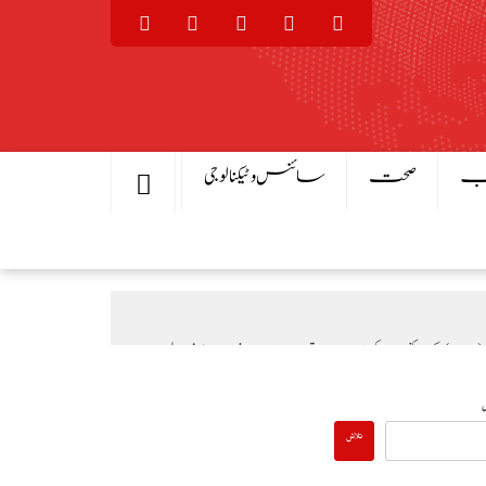
یب
صحت
سائنس و ٹیکنالوجی
یال
بادلہ خیال
عالمی منڈی میں تیل سستا، پاکستان میں پیٹرول مہنگا کیوں؟
تلاش