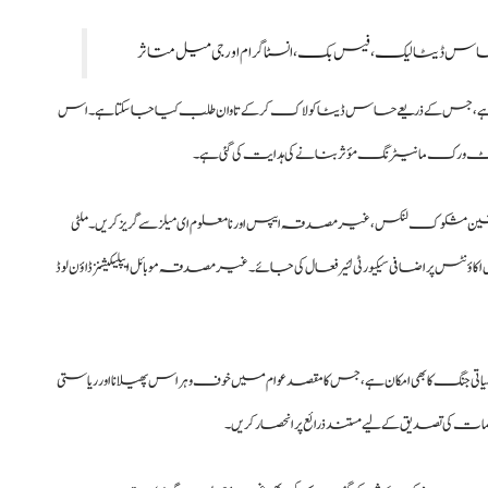
ق ہے، جس کے ذریعے حساس ڈیٹا کو لاک کر کے تاوان طلب کیا جا سکتا ہے۔ اس
ر نیٹ ورک مانیٹرنگ مؤثر بنانے کی ہدایت کی گئی ہے۔
ین مشکوک لنکس، غیر مصدقہ ایپس اور نامعلوم ای میلز سے گریز کریں۔ ملٹی
کاؤنٹس پر اضافی سیکیورٹی لئیر فعال کی جائے۔ غیر مصدقہ موبائل ایپلیکیشنز ڈاؤن لوڈ
اتی جنگ کا بھی امکان ہے، جس کا مقصد عوام میں خوف و ہراس پھیلانا اور ریاستی
معلومات کی تصدیق کے لیے مستند ذرائع پر انحصار کریں۔