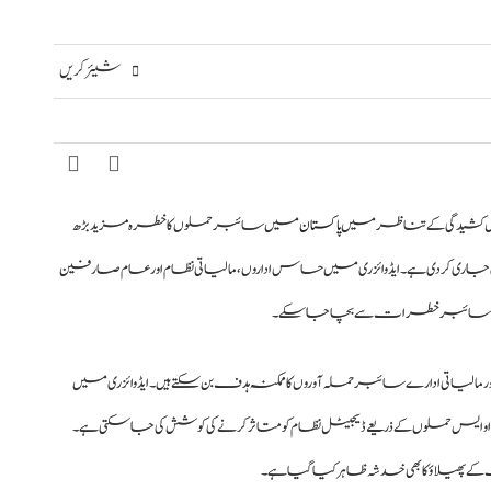
شیئر کریں
یکل کشیدگی کے تناظر میں
پاکستان
میں سائبر حملوں کا خطرہ مزید بڑھ
جاری کر دی ہے۔ ایڈوائزری میں حساس اداروں، مالیاتی نظام اور عام صارفین
ہ ممکنہ سائبر خطرات سے بچا جا سکے۔
اتی ادارے سائبر حملہ آوروں کا ممکنہ ہدف بن سکتے ہیں۔ ایڈوائزری میں
ی ڈی او ایس حملوں کے ذریعے ڈیجیٹل نظام کو متاثر کرنے کی کوشش کی جا سکتی ہے۔
 پھیلاؤ کا بھی خدشہ ظاہر کیا گیا ہے۔