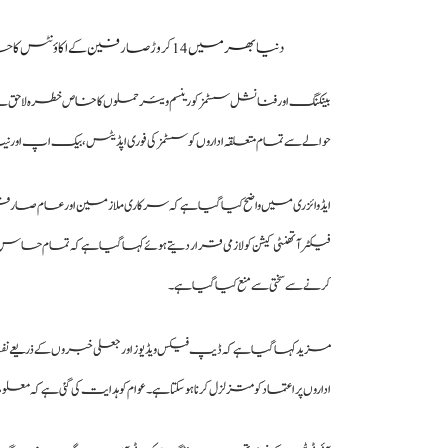
دنیا بھر میں 14 کروڑ صارفین کے اکاؤنٹس کا حساس ڈیٹا لیک، فیس بک، انسٹاگرام اور جی میل متاثر
بینکنگ اور فنانشل سسٹمز کو رینسم ویئر حملوں کا خاص خطرہ لاح
حوالے سے تمام متعلقہ اداروں کو سسٹمز کی فوری اپڈیٹس، بیک اپ او
ایڈوائزری میں واضح کیا گیا ہے کہ سرکاری ملازمین اور عام صارف
فیکٹر آتھنٹی کیشن کو لازمی قرار دیتے ہوئے کہا گیا ہے کہ تمام حساس ا
کرنے سے سختی سے منع کیا گیا ہے۔
مزید کہا گیا ہے کہ ڈیپ فیکس ویڈیوز اور جعلی خبروں کے ذریعے نفسی
اداروں پر اعتماد کو متزلزل کرنا ہو سکتا ہے۔ عوام کو ہدایت کی گئی ہے کہ 