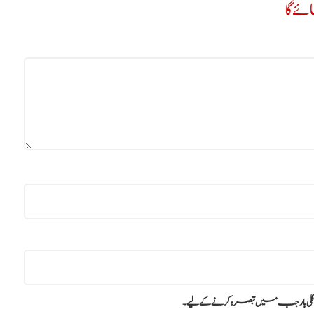
ے گا
گلی بار جب میں تبصرہ کرنے کےلیے۔