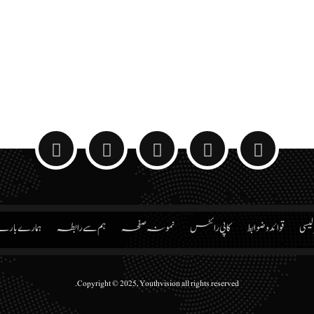
الیسی
قوائد و ضوابط
کاپی رائٹس
نمونہ صفحہ
ہم سے رابطہ
ہمارے بار
Copyright © 2025, Youthvision all rights reserved.