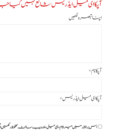
آپکا ای میل ایڈریس شائع نہیں کیا جائ
اپنا تبصرہ لکھیں
آپکا نام
*
آپکا ای میل ایڈریس
*
اس براؤزر میں میرا نام، ای میل، اور ویب سائٹ محفوظ رکھیں ا