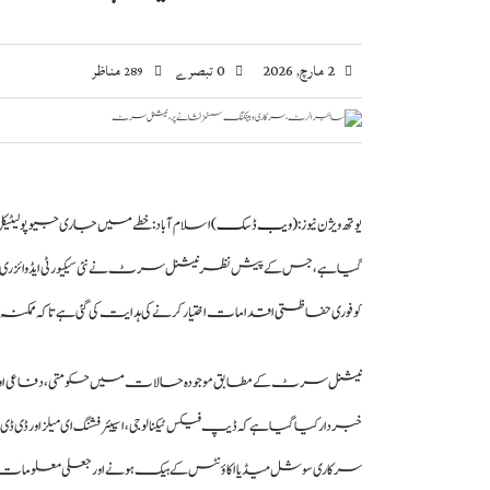
2 مارچ, 2026
0 تبصرے
مناظر
289
یوتھ ویژن نیوز :
(ویب ڈسک)
اسلام آباد: خطے میں جاری جیو پولیٹ
گیا ہے، جس کے پیش نظر نیشنل سرٹ نے نئی سیکیورٹی ایڈوائزری 
کو فوری حفاظتی اقدامات اختیار کرنے کی ہدایت کی گئی ہے تاک
ن
سرٹ کے مطابق موجودہ حالات میں حکومتی، دفاعی اور مالی
خبردار کیا گیا ہے کہ ڈیپ فیکس ٹیکنالوجی، اسپیئر فشنگ ای میلز اور ڈ
سرکاری سوشل میڈیا اکاؤنٹس کے ہیک ہونے اور جعلی معلومات کے