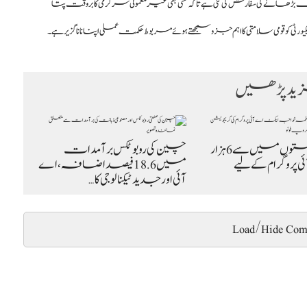
بڑھانے کی سفارش کی گئی ہے تاکہ کسی بھی غیر معمولی سرگرمی کا بروقت پتا
و قومی سلامتی کا اہم جزو سمجھتے ہوئے مربوط حکمت عملی اپنانا ناگزیر ہے۔
د پڑھیں
82 ہزار درخواستوں میں سے 6 ہزار
چین کی روبوٹکس برآمدات
 پروگرام کے لیے
میں 18.6 فیصد اضافہ، اے
آئی اور جدید ٹیکنالوجی کا…
Load/Hide Com