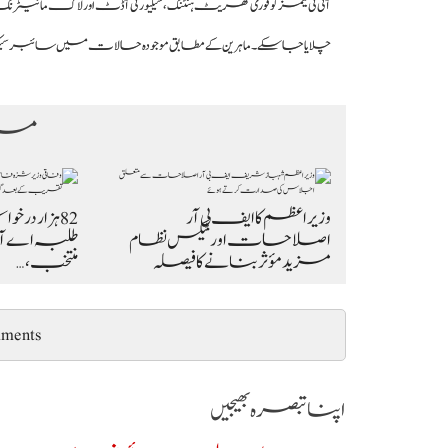
آئی ٹی ٹیمز کو فوری تھریٹ ہنٹنگ، سیکیورٹی آڈٹ اور لاگ مانیٹرنگ 
چلایا جا سکے۔ ماہرین کے مطابق موجودہ حالات میں سائبر سیکیورٹی ک
مزی
وزیراعظم کا ایف بی آر
اصلاحات اور ٹیکس نظام
طلبہ اے آئی
مزید مؤثر بنانے کا فیصلہ
منتخب،…
ments
اپنا تبصرہ بھیجیں