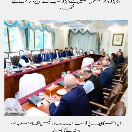
82 ہزار درخواستوں میں سے 6 ہزار طلبہ اے آئی پروگرام کے لیے
منتخب،…
وزیراعظم کا ایف بی آر اصلاحات اور ٹیکس نظام مزید مؤثر
بنانے کا فیصلہ