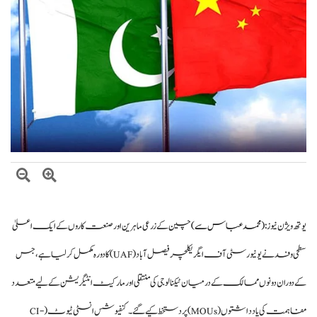
اتفاق
عالمی منڈی میں تیل سستا، پاکستان میں پیٹرول مہنگا کیوں؟
یوتھ ویژن نیوز :
(محمد عباس سے)
چین کے زرعی ماہرین اور صنعت کاروں کے ایک اعلیٰ
سطحی وفد نے یونیورسٹی آف ایگریکلچر فیصل آباد (UAF) کا دورہ مکمل کر لیا ہے، جس
کے دوران دونوں ممالک کے درمیان ٹیکنالوجی کی منتقلی اور مارکیٹ انٹیگریشن کے لیے متعدد
مفاہمت کی یادداشتوں (MOUs) پر دستخط کیے گئے۔ کنفیوشس انسٹی ٹیوٹ (CI-