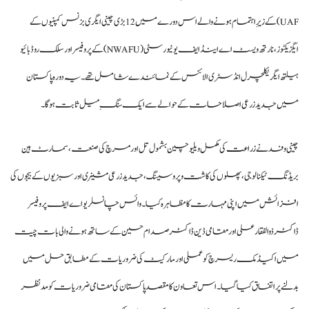
UAF) کے زیرِ اہتمام ہونے والے اس دورے میں 12 بڑی چینی ایگری بزنس کمپنیوں کے
ایگزیکٹوز، نارتھ ویسٹ اے اینڈ ایف یونیورسٹی (NWAFU) کے پروفیسر اور سلک روڈ بائیو
ہیلتھ ایگریکلچرل انڈسٹری الائنس کے نمائندے شامل تھے۔ یہ دورہ پاکستان
میں جدید زرعی اصلاحات کے حوالے سے ایک سنگِ میل ثابت ہوگا۔
چینی وفد ن
ے زراعت
کی مکمل ویلیو چین بشمول تل اور مرچ کی صنعت، سمارٹ ہین
بریڈنگ ٹیکنالوجی، پھلوں کی کاشت و پروسیسنگ، جدید زرعی مشینری اور سبزیوں کے بیجوں کی
افزائش میں اپنی مہارت کا مظاہرہ کیا۔ وائس چانسلر یو اے ایف پروفیسر
ڈاکٹر ذوالفقار علی اور مقامی ڈین ڈاکٹر صدام حسین کے ساتھ ہونے والی بات چیت
میں اکیڈمک ریسرچ کو عملی اور مارکیٹ کی ضروریات کے مطابق حل میں
بدلنے پر اتفاق کیا گیا۔ اس تعاون کا مقصد پاکستان کی مقامی ضروریات کو مدنظر