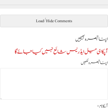
Load/Hide Comments
اپنا تبصرہ بھیجیں
آپکا ای میل ایڈریس شائع نہیں کیا جائے گا
اپنا تبصرہ لکھیں
آپکا نام
*