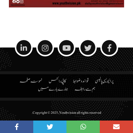
پرائیویسی پالیسی
قوائد و ضوابط
کاپی رائٹس
نمونہ صفحہ
ہم سے رابطہ
ہمارے بارے میں
Copyright © 2025, Youthvision all rights reserved.