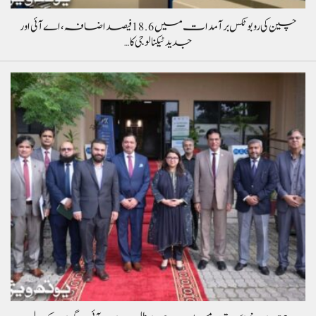
چین کی روبوٹکس برآمدات میں 18.6 فیصد اضافہ، اے آئی اور
جدید ٹیکنالوجی کا…