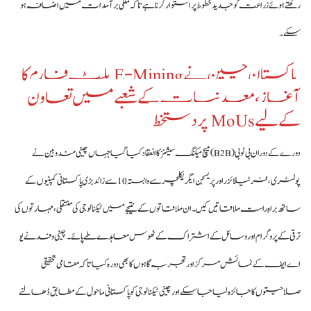
رکھتے ہوئے زراعت کو جدید خطوط پر استوار کرنا ہے تاکہ ملکی برآمدات میں اضافہ ہو
سکے۔
پاکستان چین نے E-Mining پلیٹ فارم کا
آغاز، معدنیات کے شعبے میں تعاون
کے لیے MoUs پر دستخط
دورے کے دوران بی ٹو بی (B2B) میچ میکنگ سیشنز کا انعقاد کیا گیا جہاں چینی مندوبین نے
پولٹری، فرٹیلائزر اور پریسجن ایگریکلچر سے وابستہ 10 سے زائد بڑی پاکستانی کمپنیوں کے
ساتھ براہِ راست ملاقاتیں کیں۔ ان ملاقاتوں کے نتیجے میں ٹیکنالوجی کی منتقلی، مہارتوں کی
ترقی کے پروگرام اور وسائل کے اشتراک کے ٹھوس معاہدے طے پائے۔ چینی وفد نے یو
اے ایف کے نمائش مرکز اور تجربہ گاہوں کا بھی دورہ کیا تاکہ مقامی تحقیقی
صلاحیتوں کا جائزہ لیا جا سکے اور چینی ٹیکنالوجی کو پاکستانی ماحول کے مطابق ڈھالنے