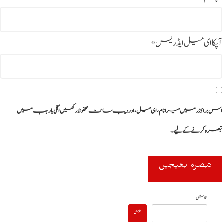
آپکا ای میل ایڈریس
*
اس براؤزر میں میرا نام، ای میل، اور ویب سائٹ محفوظ رکھیں اگلی بار جب میں
تبصرہ کرنے کےلیے۔
تلاش
تلاش